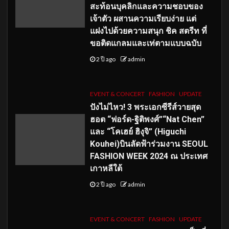
สะท้อนบุคลิกและความชอบของ
เจ้าตัว ผสานความเรียบง่าย แต่
แฝงไปด้วยความสนุก ชิค สตรีท ที่
ขอติดแกลมและเท่ตามแบบฉบับ
2 ปี ago
admin
EVENT & CONCERT
FASHION
UPDATE
ปังไม่ไหว! 3 พระเอกซีรีส์วายสุด
ฮอต “ฟอร์ด-ฐิติพงศ์”“Nat Chen”
และ “โคเฮย์ ฮิงุจิ” (Higuchi
Kouhei)บินลัดฟ้าร่วมงาน SEOUL
FASHION WEEK 2024 ณ ประเทศ
เกาหลีใต้
2 ปี ago
admin
EVENT & CONCERT
FASHION
UPDATE