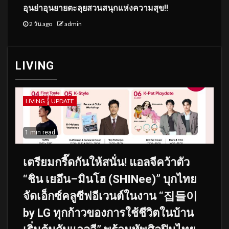
อุนย่าอุนยายตะลุยสวนสนุกแห่งความสุข!!
2 วัน ago
admin
LIVING
LIVING
UPDATE
1 min read
เตรียมกรี๊ดกันให้สนั่น! แอลจีคว้าตัว
“ชิน เยอึน–มินโฮ (SHINee)” บุกไทย
จัดเอ็กซ์คลูซีฟอีเวนต์ในงาน “집들이
by LG ทุกก้าวของการใช้ชีวิตในบ้าน