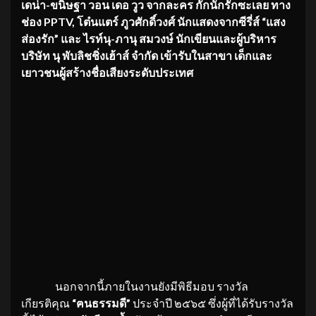
เดน่า-ขนิษฐา วอน เดอ วูว จากละคร กั๊กนักรักซะเลย ทาง
ช่อง PPTV, โต๋นแตร์ ภูวศักดิ์วงศ์ นักแสดงจากซีรี่ส์ “แสง
ส่องรัก” และ ไรท์นุ-ภานุ สมวงษ์ นักเขียนและผู้บริหาร
บริษัท นุ พับลิชชิ่งเฮ้าส์ จำกัด เข้ารับในสาขา เด็กและ
เยาวชนผู้สร้างชื่อเสียงระดับประเทศ
นอกจากนี้ภายในงานยังมีพิธีมอบ รางวัล
เกียรติคุณ
“ฅนธรรมดี”
ประจำปี ๒๕๖๕ ซึ่งผู้ที่ได้รับรางวัล