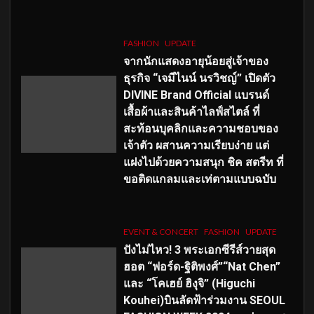
FASHION
UPDATE
จากนักแสดงอายุน้อยสู่เจ้าของ
ธุรกิจ “เจมีไนน์ นรวิชญ์” เปิดตัว
DIVINE Brand Official แบรนด์
เสื้อผ้าและสินค้าไลฟ์สไตล์ ที่
สะท้อนบุคลิกและความชอบของ
เจ้าตัว ผสานความเรียบง่าย แต่
แฝงไปด้วยความสนุก ชิค สตรีท ที่
ขอติดแกลมและเท่ตามแบบฉบับ
EVENT & CONCERT
FASHION
UPDATE
ปังไม่ไหว! 3 พระเอกซีรีส์วายสุด
ฮอต “ฟอร์ด-ฐิติพงศ์”“Nat Chen”
และ “โคเฮย์ ฮิงุจิ” (Higuchi
Kouhei)บินลัดฟ้าร่วมงาน SEOUL