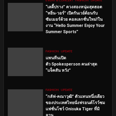
EVENT & CONCERT
FASHION
UPDATE
“เลดี้ปราง” ควงสองหนุ่มสุดฮอต
“หยิ่น-วอร์” เปิดรันเวย์ต้อนรับ
ซัมเมอร์ด้วย คอลเลกชั่นใหม่!ใน
งาน “Hello Summer Enjoy Your
Summer Sports”
FASHION
UPDATE
แพนทีนเปิด
ตัว
Spokesperson คนล่าสุด
“แจ็คสัน หวัง”
FASHION
UPDATE
“กลัฟ-คณาวุฒิ” ตัวแทนหนึ่งเดียว
ของประเทศไทยนั่งฟรอนต์โรว์ชม
แฟชั่นโชว์ Onisuka Tiger ที่มิ
ลาน