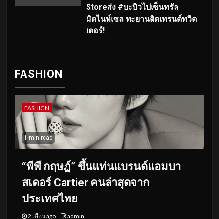
Storeส่ง #บะบิวไปเซ็นทรัล
มิดไนท์เซล ทะยานติดเทรนด์ทวิต
เตอร์!
FASHION
FASHION
1 min read
“พีพี กฤษฏ์” ขึ้นแท่นแบรนด์แอมบา
สเดอร์ Cartier คนล่าสุดจาก
ประเทศไทย
2 เดือน ago
admin