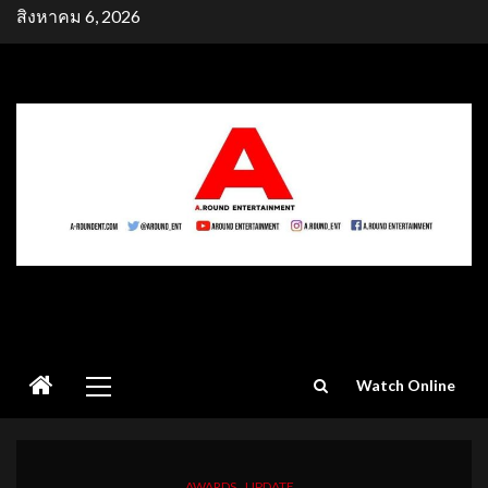
Skip
สิงหาคม 6, 2026
to
content
Primary
Watch Online
Menu
AWARDS
UPDATE