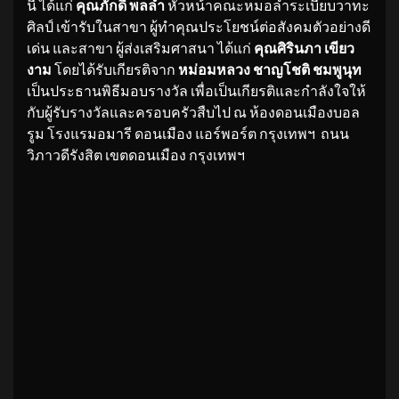
นี้ ได้แก่
คุณภักดี พลล้ำ
หัวหน้าคณะหมอลำระเบียบวาทะ
ศิลป์ เข้ารับในสาขา ผู้ทำคุณประโยชน์ต่อสังคมตัวอย่างดี
เด่น และสาขา ผู้ส่งเสริมศาสนา ได้แก่
คุณศิรินภา เขียว
งาม
โดยได้รับเกียรติจาก
หม่อมหลวง ชาญโชติ ชมพูนุท
เป็นประธานพิธีมอบรางวัล เพื่อเป็นเกียรติและกำลังใจให้
กับผู้รับรางวัลและครอบครัวสืบไป ณ ห้องดอนเมืองบอล
รูม โรงแรมอมารี ดอนเมือง แอร์พอร์ต กรุงเทพฯ ถนน
วิภาวดีรังสิต เขตดอนเมือง กรุงเทพฯ