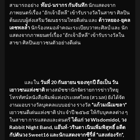
สามารถอย่าง
ท๊อป-นรากร กันจันทึก
นักแสดงจาก
ภาพยนตร์เรื่อง “อักเจ้าอีหลี” เข้ารับรางวัลในสาขา ศิลปิน
ต้นแบบผู้ส่งเสริมวัฒนธรรมไทยดีเด่น และ
ต้าวหยอง-ยุคล
เดชพลล้ำ
นักร้องหมอลำคณะระเบียบวาทะศิลป์ และ นัก
แสดงจากภาพยนตร์เรื่อง “อักเจ้าอีหลี” เข้ารับรางวัลใน
สาขา ศิลปินเยาวชนตัวอย่างดีเด่น
และใน
วันที่ 20 กันยายน ของทุกปี ถือเป็น วัน
เยาวชนแห่งชาติ
ทางสมัชชานักจัดรายการข่าววิทยุ
โทรทัศน์หนังสือพิมพ์แห่งประเทศไทย (สว.นท) ยังได้จัด
งานมอบรางวัลบุคคลแบบอย่าง รางวัล
“แก้วมณีเมขลา”
เยาวชนดีเด่นแห่งชาติ ประจำปี ๒๕๖๕ ให้กับบุคคลต่าง ๆ
ในสาขา การแสดงและดนตรี
ได้แก่ วง
Wisdomidol, วง
Rabbit Night Band, แอ๊นท์-วรินดา เนินเพิ่มพิสุทธิ์ อดีต
กัปตันวง Sweet16 และนักแสดงจากซีรี่ส์ “แสงส่องรัก”,