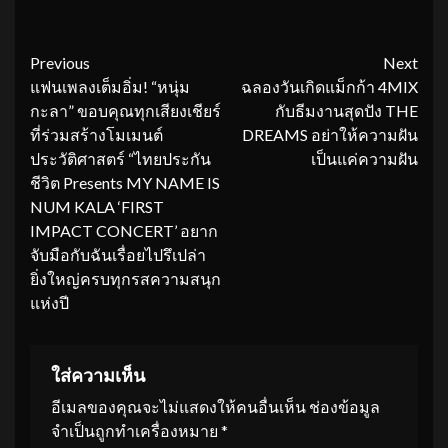
Continue
Previous
Next
แฟนเพลงเต็มอิ่ม! “หนุ่ม
ฉลองวันเกิดแม็กก้า 4MIX
Reading
กะลา” ขอบคุณทุกเสียงเชียร์
กับธีมงานสุดปัง THE
ที่ร่วมสร้างโมเมนต์
DREAMS อย่าให้ความฝัน
ประวัติศาสตร์ “ไทยประกัน
เป็นแค่ความฝัน
ชีวิต Presents MY NAME IS
NUM KALA ‘FIRST
IMPACT CONCERT’ อยาก
จับมือกับฉันเรื่อยไปรึเปล่า
ยิ่งใหญ่ครบทุกรสความสนุก
แห่งปี
ใส่ความเห็น
อีเมลของคุณจะไม่แสดงให้คนอื่นเห็น
ช่องข้อมูล
จำเป็นถูกทำเครื่องหมาย
*