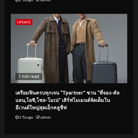
UPDATE
1 min read
เตรียมฟินครบทุกเจน “Tpartner” ชวน “พี่จอง-คัล
แลน,โยชิ,โซล-โมเน่” เสิร์ฟโมเมนต์จัดเต็มใน
อีเวนต์ใหญ่สุดเอ็กคลูชีฟ
3 วัน ago
admin