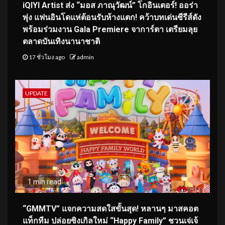
iQIYI Artist ส่ง “มอส ภาณุวัฒน์” โกอินเตอร์! ออร่า
พุ่ง แฟนอินโดแห่ต้อนรับห้างแตก! คว้าบทเด่นซีรีส์ดัง
พร้อมร่วมงาน Gala Premiere จาการ์ตา เตรียมลุย
ตลาดบันเทิงนานาชาติ
17 ชั่วโมง ago
admin
UPDATE
1 min read
“GMMTV” แจกความสดใสขั้นสุด! หลานๆ มาสคอต
แท็กทีม ปล่อยซิงเกิลใหม่ “Happy Family” ชวนเจ่เจ้