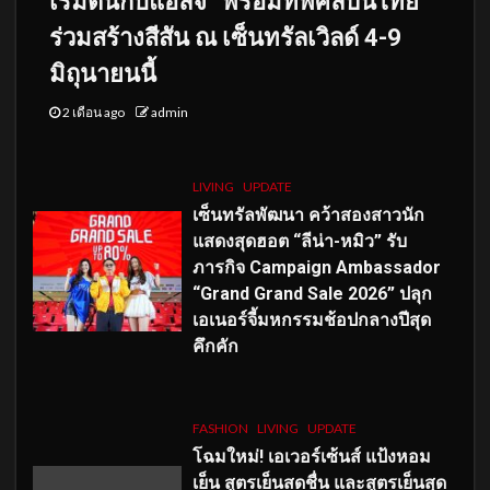
เริ่มต้นกับแอลจี” พร้อมทัพศิลปินไทย
ร่วมสร้างสีสัน ณ เซ็นทรัลเวิลด์ 4-9
มิถุนายนนี้
2 เดือน ago
admin
LIVING
UPDATE
เซ็นทรัลพัฒนา คว้าสองสาวนัก
แสดงสุดฮอต “ลีน่า-หมิว” รับ
ภารกิจ Campaign Ambassador
“Grand Grand Sale 2026” ปลุก
เอเนอร์จี้มหกรรมช้อปกลางปีสุด
คึกคัก
FASHION
LIVING
UPDATE
โฉมใหม่
! เอเวอร์เซ้นส์ แป้งหอม
เย็น สูตรเย็นสดชื่น และสูตรเย็นสุด