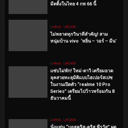
มีตติ้งในไทย 4 กพ 66 นี้
LIVING
UPDATE
ไม่พลาดทุกวินาทีสำคัญ
! สาม
หนุ่มบ้าน vivo ‘หยิ่น – วอร์ – มีน’
LIVING
UPDATE
แซ่บไม่พัก! ใหม่-ดาวิ เตรียมอวด
ลุคสวยทะลุมิติแบบไฮเปอร์สเปซ
ในงานเปิดตัว “realme 10 Pro
Series” เตรียมไปว้าวพร้อมกัน 8
ธันวาคมนี้
LIVING
UPDATE
นั่งแท่น “บอสคริส-คริส พีรวัส” ผุด