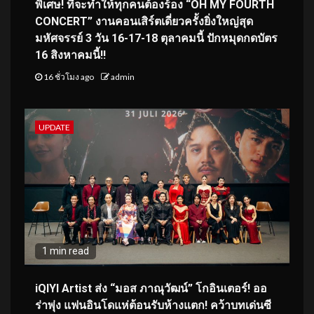
พิเศษ! ที่จะทำให้ทุกคนต้องร้อง “OH MY FOURTH
CONCERT” งานคอนเสิร์ตเดี่ยวครั้งยิ่งใหญ่สุด
มหัศจรรย์ 3 วัน 16-17-18 ตุลาคมนี้ ปักหมุดกดบัตร
16 สิงหาคมนี้!!
16 ชั่วโมง ago
admin
UPDATE
1 min read
iQIYI Artist ส่ง “มอส ภาณุวัฒน์” โกอินเตอร์! ออ
ร่าพุ่ง แฟนอินโดแห่ต้อนรับห้างแตก! คว้าบทเด่นซี