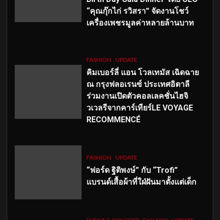
“คุณกุ๊กไก่ รวิสรา” จัดงานโชว์
เครื่องเพชรมูลค่าหลายล้านบาท
FASHION
UPDATE
คิมเบอร์ลี่ แอน โวลเทมัส เฉิดฉาย
ณ กรุงฟลอเรนซ์ ประเทศอิตาลี
ร่วมงานเปิดตัวคอลเลคชั่นไฮจิ
วเวลรีจากคาร์เทียร์LE VOYAGE
RECOMMENCÉ
FASHION
UPDATE
“ฟอร์ด ฐิติพงษ์” กับ “Trofi”
แบรนด์เสื้อผ้าที่ใฝ่ฝันมาตั้งแต่เด็ก