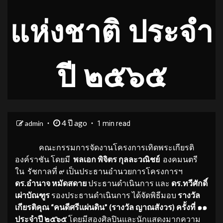
แห่งชาติ ประจำ
ปี ๒๕๖๕
4 ปี ago
admin
1 min read
คณะกรรมการจัดงานโครงการเทิดพระเกียรติ
องค์ราชัน โดยมี
พลเอก พิจิตร กุลละวณิชย์
องคมนตรี
ใน รัชกาลที่ ๙ เป็นประธานอำนวยการโครงการฯ
ดร.อำนาจ หมัดสดาย
ประธานดำเนินการ และ
ดร.ทวีศักดิ์
เผ่าบัณฑูร
รองประธานดำเนินการ ได้จัดพิธีมอบ
รางวัล
เกียรติคุณ “คนดีศรีแผ่นดิน” (รางวัล ญาณสังวร) ครั้งที่ ๑๑
ประจำปี ๒๕๖๕
โดยมีสองศิลปินและนักแสดงมากความ