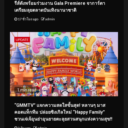
รีส์ดังพร้อมร่วมงาน Gala Premiere จาการ์ตา
เตรียมลุยตลาดบันเทิงนานาชาติ
17 ชั่วโมง ago
admin
UPDATE
1 min read
“GMMTV” แจกความสดใสขั้นสุด! หลานๆ มาส
คอตแท็กทีม ปล่อยซิงเกิลใหม่ “Happy Family”
ชวนเจ่เจ้อุนย่าอุนยายตะลุยสวนสนุกแห่งความสุข!!
2 วัน ago
admin