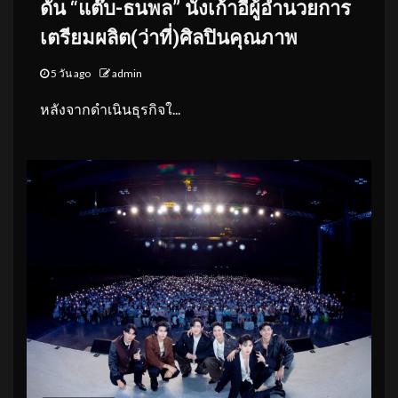
ดัน “แต๊บ-ธนพล” นั่งเก้าอี้ผู้อำนวยการ
เตรียมผลิต(ว่าที่)ศิลปินคุณภาพ
5 วัน ago
admin
หลังจากดำเนินธุรกิจใ...