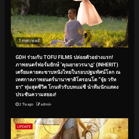
1 min read
GDH ร่วมกับ TOFU FILMS ปล่อยตัวอย่างแรก!
ภาพยนตร์ฟอร์มยักษ์ ‘คุณยายวรนาฏ’ (INHERIT)
เตรียมคายตะขาบหนังไทยในรอบปฐมทัศน์โลก ณ
เทศกาลภาพยนตร์นานาชาติโตรอนโต “จุ๋ย วรัท
ยา” ทุ่มสุดชีวิต โกนหัวรับบทแม่ชี นำทีมนักแสดง
ประชันความสยอง!
2 วัน ago
admin
UPDATE