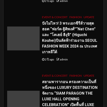
2 ปี ago
admin
EVENT & CONCERT
FASHION
UPDATE
ปังไม่ไหว! 3 พระเอกซีรีส์วายสุด
ฮอต “ฟอร์ด-ฐิติพงศ์”“Nat Chen”
และ “โคเฮย์ ฮิงุจิ” (Higuchi
Kouhei)บินลัดฟ้าร่วมงาน SEOUL
FASHION WEEK 2024 ณ ประเทศ
เกาหลีใต้
2 ปี ago
admin
EVENT & CONCERT
FASHION
UPDATE
สยามพารากอน ครองความเป็นที่
หนึ่งของ LUXURY DESTINATION
จัดงาน “SIAM PARAGON THE
LUXE HALL OPENING
CELEBRATION” เปิดพื้นที่ LUXE