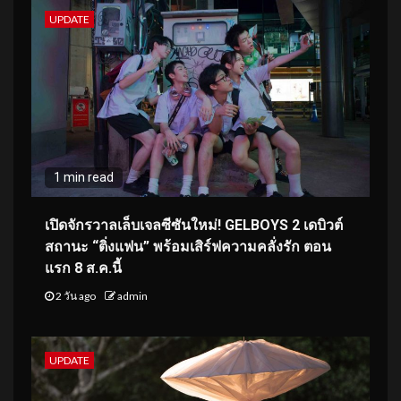
UPDATE
1 min read
เปิดจักรวาลเล็บเจลซีซันใหม่! GELBOYS 2 เดบิวต์
สถานะ “ติ่งแฟน” พร้อมเสิร์ฟความคลั่งรัก ตอน
แรก 8 ส.ค.นี้
2 วัน ago
admin
UPDATE