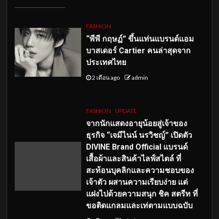
FASHION
“พีพี กฤษฏ์” ขึ้นแท่นแบรนด์แอม
บาสเดอร์ Cartier คนล่าสุดจาก
ประเทศไทย
2 เดือน ago
admin
FASHION
UPDATE
จากนักแสดงอายุน้อยสู่เจ้าของ
ธุรกิจ “เจมีไนน์ นรวิชญ์” เปิดตัว
DIVINE Brand Official แบรนด์
เสื้อผ้าและสินค้าไลฟ์สไตล์ ที่
สะท้อนบุคลิกและความชอบของ
เจ้าตัว ผสานความเรียบง่าย แต่
แฝงไปด้วยความสนุก ชิค สตรีท ที่
ขอติดแกลมและเท่ตามแบบฉบับ