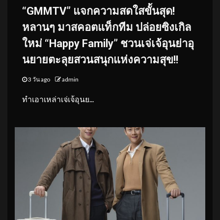
“GMMTV” แจกความสดใสขั้นสุด!
หลานๆ มาสคอตแท็กทีม ปล่อยซิงเกิล
ใหม่ “Happy Family” ชวนเจ่เจ้อุนย่าอุ
นยายตะลุยสวนสนุกแห่งความสุข!!
3 วัน ago
admin
ทำเอาเหล่าเจ่เจ้อุนย...