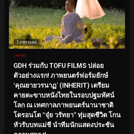
1 min read
UPDATE
GDH ร่วมกับ TOFU FILMS ปล่อย
ตัวอย่างแรก! ภาพยนตร์ฟอร์มยักษ์
‘คุณยายวรนาฏ’ (INHERIT) เตรียม
คายตะขาบหนังไทยในรอบปฐมทัศน์
โลก ณ เทศกาลภาพยนตร์นานาชาติ
โตรอนโต “จุ๋ย วรัทยา” ทุ่มสุดชีวิต โกน
หัวรับบทแม่ชี นำทีมนักแสดงประชัน