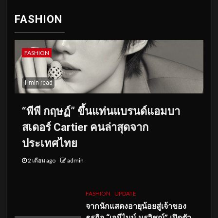
FASHION
FASHION
1 min read
“พีพี กฤษฏ์” ขึ้นแท่นแบรนด์แอมบา
สเดอร์ Cartier คนล่าสุดจาก
ประเทศไทย
2 เดือน ago
admin
FASHION
UPDATE
จากนักแสดงอายุน้อยสู่เจ้าของ
ธุรกิจ “เจมีไนน์ นรวิชญ์” เปิดตัว