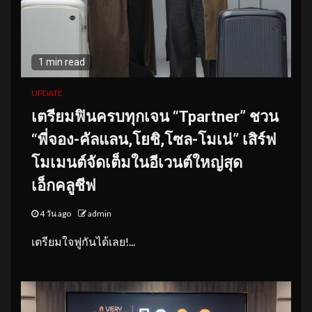
1 min read
UPDATE
เตรียมฟินครบทุกเจน “Tpartner” ชวน
“พี่จอง-คัลแลน,โยชิ,โซล-โมเน่” เสิร์ฟ
โมเมนต์จัดเต็มในอีเวนต์ใหญ่สุด
เอ็กคลูชีฟ
4 วัน ago
admin
เตรียมใจฟูกันได้เลย!...