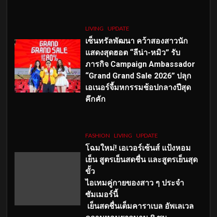
LIVING
UPDATE
เซ็นทรัลพัฒนา คว้าสองสาวนัก
แสดงสุดฮอต “ลีน่า-หมิว” รับ
ภารกิจ Campaign Ambassador
“Grand Grand Sale 2026” ปลุก
เอเนอร์จี้มหกรรมช้อปกลางปีสุด
คึกคัก
FASHION
LIVING
UPDATE
โฉมใหม่
! เอเวอร์เซ้นส์ แป้งหอม
เย็น สูตรเย็นสดชื่น และสูตรเย็นสุด
ขั้ว
ไอเทมคู่กายของสาว ๆ ประจำ
ซัมเมอร์นี้
เย็นสดชื่นเต็มคาราเบล อัพเลเวล