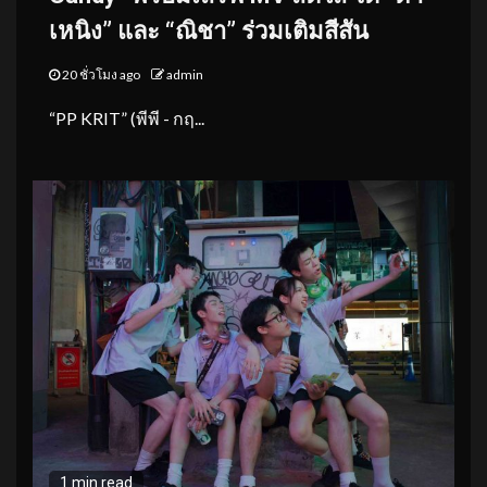
เหนิง” และ “ณิชา” ร่วมเติมสีสัน
20 ชั่วโมง ago
admin
“PP KRIT” (พีพี - กฤ...
1 min read