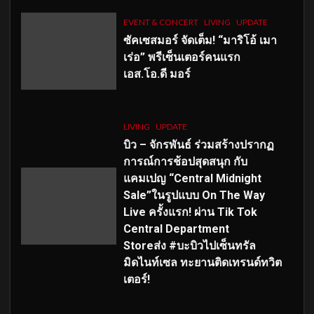
EVENT & CONCERT
LIVING
UPDATE
ซัคเซสมอร์ จัดเต็ม
!
“มาริโอ้ เมา
เร่อ” พรีเซ็นเตอร์คนแรก
เอส
.โอ.ดี มอร์
LIVING
UPDATE
บิว – จักรพันธ์ ร่วมสร้างปรากฏ
การณ์การช้อปสุดสนุก กับ
แคมเปญ “Central Midnight
Sale”ในรูปแบบ On The Way
Live ครั้งแรก! ผ่าน Tik Tok
Central Department
Storeส่ง #บะบิวไปเซ็นทรัล
มิดไนท์เซล ทะยานติดเทรนด์ทวิต
เตอร์!