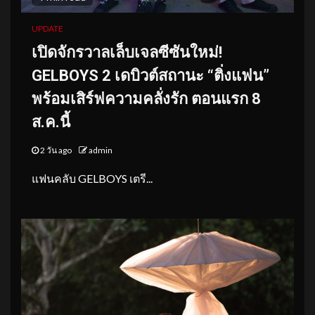
UPDATE
เปิดจักรวาลเล็บเจลซีซันใหม่!
GELBOYS 2 เดบิวต์สถานะ “ติ่งแฟน”
พร้อมเสิร์ฟความคลั่งรัก ตอนแรก 8
ส.ค.นี้
2 วัน ago
admin
แฟนคลับ GELBOYS เตรี...