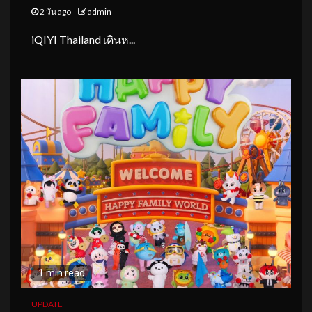
2 วัน ago
admin
iQIYI Thailand เดินห...
1 min read
UPDATE