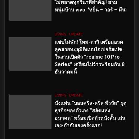
ไม่พลาดทุกวินาทีสำคัญ
! สาม
หนุ่มบ้าน vivo ‘หยิ่น – วอร์ – มีน’
LIVING
UPDATE
แซ่บไม่พัก! ใหม่-ดาวิ เตรียมอวด
ลุคสวยทะลุมิติแบบไฮเปอร์สเปซ
ในงานเปิดตัว “realme 10 Pro
Series” เตรียมไปว้าวพร้อมกัน 8
ธันวาคมนี้
LIVING
UPDATE
นั่งแท่น “บอสคริส-คริส พีรวัส” ผุด
ธุรกิจของตัวเอง “สลัดแห่ง
อนาคต” พร้อมเปิดตัวหนังสั้น เล่น
เอง-กำกับเองครั้งแรก!