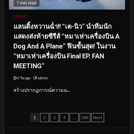
1 min read
UPDATE
แลนดิ้งหวานฉ่ำ!! “เต-นิว” นำทีมนัก
แสดงส่งท้ายซีรีส์ “หมาเห่าเครื่องบิน A
Dog And A Plane” ฟินขั้นสุด! ในงาน
“หมาเห่าเครื่องบิน Final EP. FAN
MEETING”
5 วัน ago
admin
สร้างปรากฏการณ์ความน...
Posts
1
2
3
4
…
588
Next
pagination