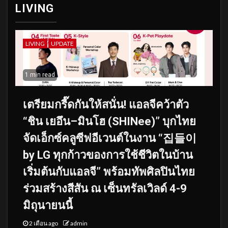
LIVING
LIVING
UPDATE
1 min read
เตรียมกรี๊ดกันให้สนั่น! แอลจีคว้าตัว
“ชิน เยอึน–มินโฮ (SHINee)” บุกไทย
จัดเอ็กซ์คลูซีฟอีเวนต์ในงาน “집들이
by LG ทุกก้าวของการใช้ชีวิตในบ้าน
เริ่มต้นกับแอลจี” พร้อมทัพศิลปินไทย
ร่วมสร้างสีสัน ณ เซ็นทรัลเวิลด์ 4-9
มิถุนายนนี้
2 เดือน ago
admin