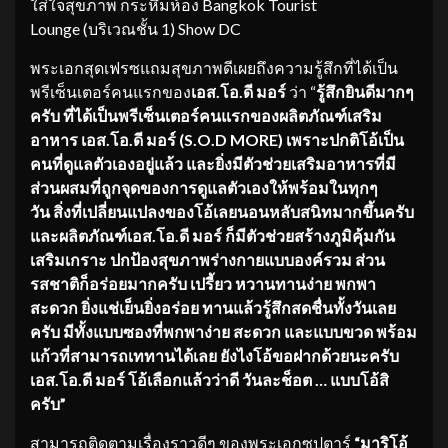
ใส่ใจสุขภาพ กระหึ่มห้อง Bangkok Tourist
Lounge (บริเวณชั้น 1) Show DC
พระเอกสุดเฟรซแถมสุขภาพดีเผยถึงความรู้สึกที่ได้เป็น
พรีเซ็นเตอร์คนแรกของ
เอส
.โอ.ดี มอร์
ว่า “
รู้สึกยินดีมากๆ
ครับ ที่ได้เป็นพรีเซ็นเตอร์
คนแรกของผลิตภัณฑ์เสริม
อาหาร เอส
.โอ.ดี มอร์ (S.O.D MORE)
เพราะปกติโอ้เป็น
คนที่ดูแลตั
วเองอยู่แล้ว
และยิ่งมีตัวช่วยเสริมอาหารที่
มี
ส่วนผสมที่ถูกจุดของการดูแลตั
วเองให้พร้อมในทุกๆ
วัน
สิ่งที่เปลี่ยนแปลงของโอ้
เลยนอนหลับสนิทมากขึ้นครับ
และผลิตภัณฑ์เอส.โอ.ดี มอร์ ก็มีตัวช่วยสร้างภูมิคุ้มกัน
เสริมเกราะ ปกป้องสุขภาพร่างกายแบบองค์รวม ส่วน
รสชาติก็อร่อยมากครับ เปรี้ยว หวานทานง่าย พกพา
สะดวก ยิ่งแช่เย็นยิ่งอร่อย ทานแล้วรู้สึกสดชื่นทั้งวั
นเลย
ครับ มีทั้งแบบซองที่พกพาง่าย สะดวก และแบบขวด พร้อม
แก้วที่สามารถเททานได้เลย ยังไงโอ้ขอฝากด้วยนะครับ
เอส.โอ.ดี มอร์ โอ้เลือกแล้วว่าดี วันละช็อต … แบบโอ้สิ
ครับ”
สามารถติดตามเรื่องราวดีๆ ของพระเอกซุปตาร์
“มาริโอ้