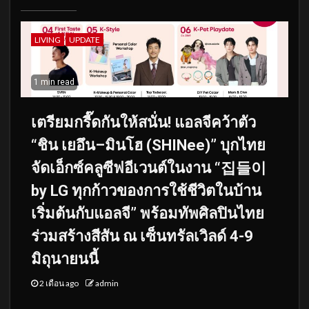
LIVING
UPDATE
1 min read
เตรียมกรี๊ดกันให้สนั่น! แอลจีคว้าตัว
“ชิน เยอึน–มินโฮ (SHINee)” บุกไทย
จัดเอ็กซ์คลูซีฟอีเวนต์ในงาน “집들이
by LG ทุกก้าวของการใช้ชีวิตในบ้าน
เริ่มต้นกับแอลจี” พร้อมทัพศิลปินไทย
ร่วมสร้างสีสัน ณ เซ็นทรัลเวิลด์ 4-9
มิถุนายนนี้
2 เดือน ago
admin