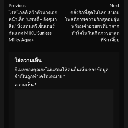
Continue
Previous
Next
โรสโกลด์ คว้าตัวนางเอก
คลั่งรักที่สุดในโลก !! บอย
Reading
หน้าเด็ก “แพทตี้ – อังศุมา
โพสต์ภาพความรักสุดอบอุ่น
ลิน” นั่งแท่นพรีเซ็นเตอร์
พร้อมคำอวยพรที่มาจาก
กันแดด MIKU Sunless
หัวใจในวันเกิดภรรยาสุด
Milky Aqua+
ที่รัก เจี๊ยบ
ใส่ความเห็น
อีเมลของคุณจะไม่แสดงให้คนอื่นเห็น
ช่องข้อมูล
จำเป็นถูกทำเครื่องหมาย
*
ความเห็น
*