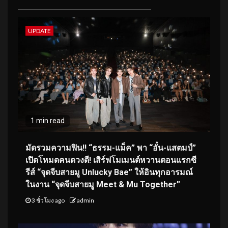
UPDATE
1 min read
มัดรวมความฟิน!! “ธรรม-แม็ค” พา “อั๋น-แสตมป์”
เปิดโหมดคนดวงดี! เสิร์ฟโมเมนต์หวานตอนแรกซี
รีส์ “จุดจีบสายมู Unlucky Bae” ให้อินทุกอารมณ์
ในงาน “จุดจีบสายมู Meet & Mu Together”
3 ชั่วโมง ago
admin