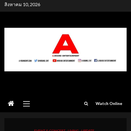
Skip
สิงหาคม 10, 2026
to
content
Primary
Watch Online
Menu
EVENT & CONCERT
LIVING
UPDATE