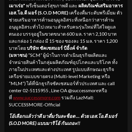
เมาเร่อ”
พรีเซ็นเตอร์สุขภาพดี และ
ผลิตภัณฑ์เสริมอาหาร
เอส
.โอ.ดี มอร์ (S.O.D MORE)
เครื่องดื่มระดับพรีเมี่ยม ตัว
ช่วยเสริมอาหารต้านอนุมูลอิสระที่เหนือกว่าสารต้าน
อนุมูลอิสระทั่วไป เหมาะสำหรับคนรุ่นใหม่ที่ใส่ใจดูแล
ตนเอง บรรจุอยู่ในขวดขนาด 600 มล. ราคา 2,100 บาท
และกล่อง 1 กล่อง มี 15 ซอง ซองละ 15 มล. ราคา 1,200
บาทโดย
บริษัท ซัคเซสมอร์ บีอิ้งค์ จำกัด
(มหาชน)
“SCM” ผู้นำในการดำเนินธุรกิจผลิตและ
จำหน่ายสินค้าในกลุ่มผลิตภัณฑ์อุปโภคและบริโภค ทั้ง
ภายในประเทศและต่างประเทศ รูปแบบลักษณะธุรกิจ
เครือข่ายแบบขายตรง (Multi-level Marketing หรือ
“MLM”) ได้ที่นักธุรกิจซัคเซสมอร์ทั่วประเทศ และ
call
center 02-5115955 , Line OA @successmoreหรือ
ที่
www.successmore.com
รวมถึง LazMall:
SUCCESSMORE-Official
โอ้เลือกแล้วว่าดี มาดื่มวันละช็อต … ด้วย เอส
.โอ.ดี มอร์
(S.O.D MORE) แบบมาริโอ้ กันเถอะ!!