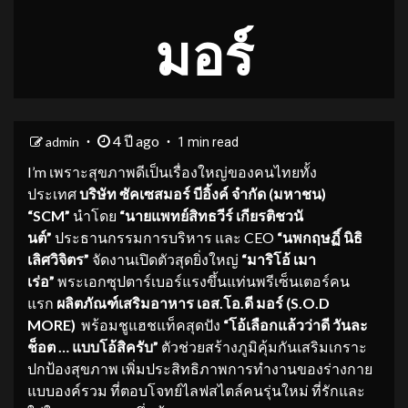
มอร์
4 ปี ago
admin
1 min read
I’m เพราะสุขภาพดีเป็นเรื่องใหญ่ของคนไทยทั้ง
ประเทศ
บริษัท ซัคเซสมอร์ บีอิ้งค์ จำกัด (มหาชน)
“
SCM”
นำโดย
“นายแพทย์สิทธวีร์ เกียรติชวนั
นต์”
ประธานกรรมการบริหาร และ CEO
“นพกฤษฏิ์ นิธิ
เลิศวิจิตร”
จัดงานเปิดตัวสุดยิ่งใหญ่
“มาริโอ้ เมา
เร่อ”
พระเอกซุปตาร์เบอร์แรงขึ้นแท่นพรีเซ็นเตอร์คน
แรก
ผลิตภัณฑ์เสริมอาหาร เอส
.โอ.ดี มอร์ (S.O.D
MORE)
พร้อมชูแฮชแท็คสุดปัง
“โอ้เลือกแล้วว่าดี วันละ
ช็อต … แบบโอ้สิครับ”
ตัวช่วยสร้างภูมิคุ้มกันเสริมเกราะ
ปกป้องสุขภาพ เพิ่มประสิทธิภาพการทำงานของร่างกาย
แบบองค์รวม ที่ตอบโจทย์ไลฟสไตล์คนรุ่นใหม่ ที่รักและ