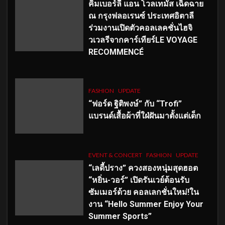
คิมเบอร์ลี่ แอน โวลเทมัส เฉิดฉาย
ณ กรุงฟลอเรนซ์ ประเทศอิตาลี
ร่วมงานเปิดตัวคอลเลคชั่นไฮจิ
วเวลรีจากคาร์เทียร์LE VOYAGE
RECOMMENCÉ
FASHION
UPDATE
“ฟอร์ด ฐิติพงษ์” กับ “Trofi”
แบรนด์เสื้อผ้าที่ใฝ่ฝันมาตั้งแต่เด็ก
EVENT & CONCERT
FASHION
UPDATE
“เลดี้ปราง” ควงสองหนุ่มสุดฮอต
“หยิ่น-วอร์” เปิดรันเวย์ต้อนรับ
ซัมเมอร์ด้วย คอลเลกชั่นใหม่!ใน
งาน “Hello Summer Enjoy Your
Summer Sports”