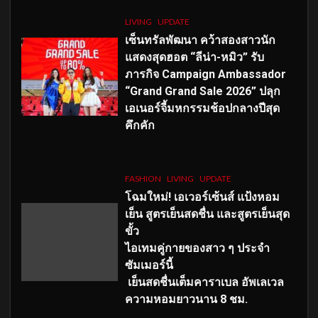
LIVING
UPDATE
เซ็นทรัลพัฒนา คว้าสองสาวนัก
แสดงสุดฮอต “ลีน่า-หมิว” รับ
ภารกิจ Campaign Ambassador
“Grand Grand Sale 2026” ปลุก
เอเนอร์จี้มหกรรมช้อปกลางปีสุด
คึกคัก
FASHION
LIVING
UPDATE
โฉมใหม่
! เอเวอร์เซ้นส์ แป้งหอม
เย็น สูตรเย็นสดชื่น และสูตรเย็นสุด
ขั้ว
ไอเทมคู่กายของสาว ๆ ประจำ
ซัมเมอร์นี้
เย็นสดชื่นเต็มคาราเบล อัพเลเวล
ความหอมยาวนาน
8
ชม.