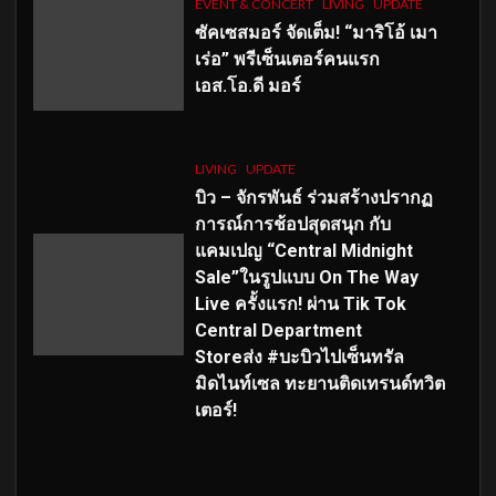
EVENT & CONCERT
LIVING
UPDATE
ซัคเซสมอร์ จัดเต็ม
!
“มาริโอ้ เมา
เร่อ” พรีเซ็นเตอร์คนแรก
เอส
.โอ.ดี มอร์
LIVING
UPDATE
บิว – จักรพันธ์ ร่วมสร้างปรากฏ
การณ์การช้อปสุดสนุก กับ
แคมเปญ “Central Midnight
Sale”ในรูปแบบ On The Way
Live ครั้งแรก! ผ่าน Tik Tok
Central Department
Storeส่ง #บะบิวไปเซ็นทรัล
มิดไนท์เซล ทะยานติดเทรนด์ทวิต
เตอร์!