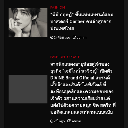
FASHION
“พีพี กฤษฏ์” ขึ้นแท่นแบรนด์แอม
บาสเดอร์ Cartier คนล่าสุดจาก
ประเทศไทย
2 เดือน ago
admin
FASHION
UPDATE
จากนักแสดงอายุน้อยสู่เจ้าของ
ธุรกิจ “เจมีไนน์ นรวิชญ์” เปิดตัว
DIVINE Brand Official แบรนด์
เสื้อผ้าและสินค้าไลฟ์สไตล์ ที่
สะท้อนบุคลิกและความชอบของ
เจ้าตัว ผสานความเรียบง่าย แต่
แฝงไปด้วยความสนุก ชิค สตรีท ที่
ขอติดแกลมและเท่ตามแบบฉบับ
2 ปี ago
admin