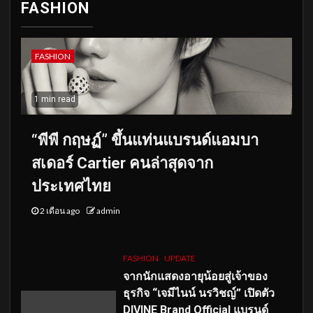
FASHION
FASHION
1 min read
“พีพี กฤษฏ์” ขึ้นแท่นแบรนด์แอมบา
สเดอร์ Cartier คนล่าสุดจาก
ประเทศไทย
2 เดือน ago
admin
FASHION
UPDATE
จากนักแสดงอายุน้อยสู่เจ้าของ
ธุรกิจ “เจมีไนน์ นรวิชญ์” เปิดตัว
DIVINE Brand Official แบรนด์