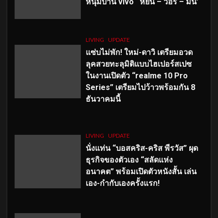
หนุ่มบ้าน vivo ‘หยิ่น – วอร์ – มีน’
LIVING
UPDATE
แซ่บไม่พัก! ใหม่-ดาวิ เตรียมอวด
ลุคสวยทะลุมิติแบบไฮเปอร์สเปซ
ในงานเปิดตัว “realme 10 Pro
Series” เตรียมไปว้าวพร้อมกัน 8
ธันวาคมนี้
LIVING
UPDATE
นั่งแท่น “บอสคริส-คริส พีรวัส” ผุด
ธุรกิจของตัวเอง “สลัดแห่ง
อนาคต” พร้อมเปิดตัวหนังสั้น เล่น
เอง-กำกับเองครั้งแรก!