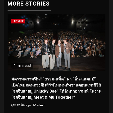
MORE STORIES
UPDATE
1 min read
มัดรวมความฟิน!! “ธรรม-แม็ค” พา “อั๋น-แสตมป์”
เปิดโหมดคนดวงดี! เสิร์ฟโมเมนต์หวานตอนแรกซีรีส์
“จุดจีบสายมู Unlucky Bae” ให้อินทุกอารมณ์ ในงาน
“จุดจีบสายมู Meet & Mu Together”
3 ชั่วโมง ago
admin