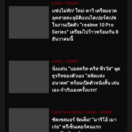
LIVING
UPDATE
แซ่บไม่พัก! ใหม่-ดาวิ เตรียมอวด
ลุคสวยทะลุมิติแบบไฮเปอร์สเปซ
ในงานเปิดตัว “realme 10 Pro
Series” เตรียมไปว้าวพร้อมกัน 8
ธันวาคมนี้
LIVING
UPDATE
นั่งแท่น “บอสคริส-คริส พีรวัส” ผุด
ธุรกิจของตัวเอง “สลัดแห่ง
อนาคต” พร้อมเปิดตัวหนังสั้น เล่น
เอง-กำกับเองครั้งแรก!
EVENT & CONCERT
LIVING
UPDATE
ซัคเซสมอร์ จัดเต็ม
!
“มาริโอ้ เมา
เร่อ” พรีเซ็นเตอร์คนแรก