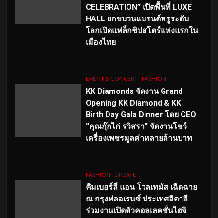
CELEBRATION” เปิดพื้นที่ LUXE
HALL ยกขบวนแบรนด์หรูระดับ
โลกเปิดแฟล็กชิปสโตร์แห่งแรกใน
เมืองไทย
EVENT & CONCERT
FASHION
KK Diamonds จัดงาน Grand
Opening KK Diamond & KK
Birth Day Gala Dinner โดย CEO
“คุณกุ๊กไก่ รวิสรา” จัดงานโชว์
เครื่องเพชรมูลค่าหลายล้านบาท
FASHION
UPDATE
คิมเบอร์ลี่ แอน โวลเทมัส เฉิดฉาย
ณ กรุงฟลอเรนซ์ ประเทศอิตาลี
ร่วมงานเปิดตัวคอลเลคชั่นไฮจิ