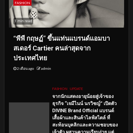
FASHION
1 min read
“พีพี กฤษฏ์” ขึ้นแท่นแบรนด์แอมบา
สเดอร์ Cartier คนล่าสุดจาก
ประเทศไทย
2 เดือน ago
admin
FASHION
UPDATE
จากนักแสดงอายุน้อยสู่เจ้าของ
ธุรกิจ “เจมีไนน์ นรวิชญ์” เปิดตัว
DIVINE Brand Official แบรนด์
เสื้อผ้าและสินค้าไลฟ์สไตล์ ที่
สะท้อนบุคลิกและความชอบของ
เจ้าตัว ผสานความเรียบง่าย แต่