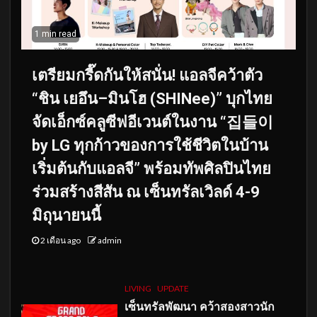
1 min read
เตรียมกรี๊ดกันให้สนั่น! แอลจีคว้าตัว
“ชิน เยอึน–มินโฮ (SHINee)” บุกไทย
จัดเอ็กซ์คลูซีฟอีเวนต์ในงาน “집들이
by LG ทุกก้าวของการใช้ชีวิตในบ้าน
เริ่มต้นกับแอลจี” พร้อมทัพศิลปินไทย
ร่วมสร้างสีสัน ณ เซ็นทรัลเวิลด์ 4-9
มิถุนายนนี้
2 เดือน ago
admin
LIVING
UPDATE
เซ็นทรัลพัฒนา คว้าสองสาวนัก