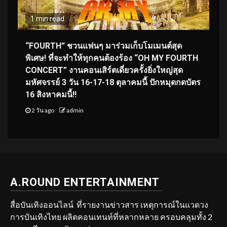
1 min read
“FOURTH” ชวนแฟนๆ มาร่วมเก็บโมเมนต์สุด
พิเศษ! ที่จะทำให้ทุกคนต้องร้อง “OH MY FOURTH
CONCERT” งานคอนเสิร์ตเดี่ยวครั้งยิ่งใหญ่สุด
มหัศจรรย์ 3 วัน 16-17-18 ตุลาคมนี้ ปักหมุดกดบัตร
16 สิงหาคมนี้!!
2 วัน ago
admin
A.ROUND ENTERTAINMENT
สื่อบันเทิงออนไลน์ ที่รายงานข่าวสาร เหตุการณ์ในแวดวง
การบันเทิงไทย ผลิตคอนเทนท์ที่หลากหลาย ครอบคลุมทั้ง 2