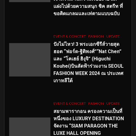
แฝงไปด้วยความสนุก ชิค สตรีท ที่
ขอติดแกลมและเท่ตามแบบฉบับ
EVENT & CONCERT
FASHION
UPDATE
ปังไม่ไหว! 3 พระเอกซีรีส์วายสุด
ฮอต “ฟอร์ด-ฐิติพงศ์”“Nat Chen”
และ “โคเฮย์ ฮิงุจิ” (Higuchi
Kouhei)บินลัดฟ้าร่วมงาน SEOUL
FASHION WEEK 2024 ณ ประเทศ
เกาหลีใต้
EVENT & CONCERT
FASHION
UPDATE
สยามพารากอน ครองความเป็นที่
หนึ่งของ LUXURY DESTINATION
จัดงาน “SIAM PARAGON THE
LUXE HALL OPENING