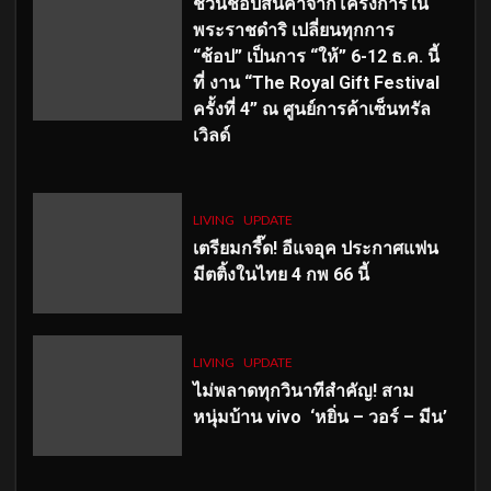
ชวนช้อปสินค้าจากโครงการใน
พระราชดำริ เปลี่ยนทุกการ
“ช้อป” เป็นการ “ให้” 6-12 ธ.ค. นี้
ที่ งาน “The Royal Gift Festival
ครั้งที่ 4” ณ ศูนย์การค้าเซ็นทรัล
เวิลด์
LIVING
UPDATE
เตรียมกรี๊ด! อีแจอุค ประกาศแฟน
มีตติ้งในไทย 4 กพ 66 นี้
LIVING
UPDATE
ไม่พลาดทุกวินาทีสำคัญ
! สาม
หนุ่มบ้าน vivo ‘หยิ่น – วอร์ – มีน’