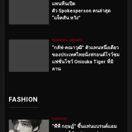
แพนทีนเปิด
ตัว
Spokesperson คนล่าสุด
“แจ็คสัน หวัง”
FASHION
UPDATE
“กลัฟ-คณาวุฒิ” ตัวแทนหนึ่งเดียว
ของประเทศไทยนั่งฟรอนต์โรว์ชม
แฟชั่นโชว์ Onisuka Tiger ที่มิ
ลาน
FASHION
FASHION
“พีพี กฤษฏ์” ขึ้นแท่นแบรนด์แอม