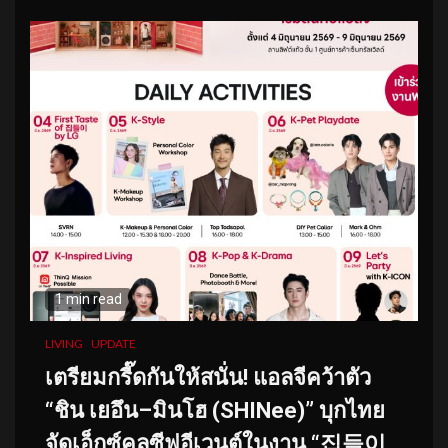
1 min read
LIVING
UPDATE
เตรียมกรี๊ดกันให้สนั่น! แอลจีคว้าตัว
“ชิน เยอึน–มินโฮ (SHINee)” บุกไทย
จัดเอ็กซ์คลูซีฟอีเวนต์ในงาน “집들이