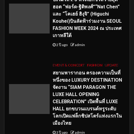
ฮอต “ฟอร์ด-ฐิติพงศ์”“Nat Chen”
และ “โคเฮย์ ฮิงุจิ” (Higuchi
Kouhei)บินลัดฟ้าร่วมงาน SEOUL
FASHION WEEK 2024 ณ ประเทศ
เกาหลีใต้
2 ปี ago
admin
EVENT & CONCERT
FASHION
UPDATE
สยามพารากอน ครองความเป็นที่
หนึ่งของ LUXURY DESTINATION
จัดงาน “SIAM PARAGON THE
LUXE HALL OPENING
CELEBRATION” เปิดพื้นที่ LUXE
HALL ยกขบวนแบรนด์หรูระดับ
โลกเปิดแฟล็กชิปสโตร์แห่งแรกใน
เมืองไทย
3 ปี ago
admin