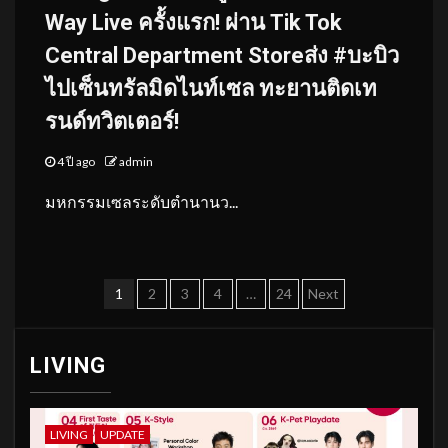
Way Live ครั้งแรก! ผ่าน Tik Tok
Central Department Storeส่ง #บะบิว
ไปเซ็นทรัลมิดไนท์เซล ทะยานติดเท
รนด์ทวิตเตอร์!
4 ปี ago
admin
มหกรรมเซลระดับตำนานว...
Posts
1
2
3
4
…
24
Next
pagination
LIVING
LIVING
UPDATE