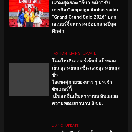
แสดงสุดฮอต “ลีน่า-หมิว” รับ
ภารกิจ Campaign Ambassador
“Grand Grand Sale 2026” ปลุก
เอเนอร์จี้มหกรรมช้อปกลางปีสุด
คึกคัก
FASHION
LIVING
UPDATE
โฉมใหม่
! เอเวอร์เซ้นส์ แป้งหอม
เย็น สูตรเย็นสดชื่น และสูตรเย็นสุด
ขั้ว
ไอเทมคู่กายของสาว ๆ ประจำ
ซัมเมอร์นี้
เย็นสดชื่นเต็มคาราเบล อัพเลเวล
ความหอมยาวนาน
8
ชม.
LIVING
UPDATE