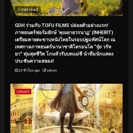
1 min read
GDH ร่วมกับ TOFU FILMS ปล่อยตัวอย่างแรก!
ภาพยนตร์ฟอร์มยักษ์ ‘คุณยายวรนาฏ’ (INHERIT)
เตรียมคายตะขาบหนังไทยในรอบปฐมทัศน์โลก ณ
เทศกาลภาพยนตร์นานาชาติโตรอนโต “จุ๋ย วรัท
ยา” ทุ่มสุดชีวิต โกนหัวรับบทแม่ชี นำทีมนักแสดง
ประชันความสยอง!
23 ชั่วโมง ago
admin
UPDATE