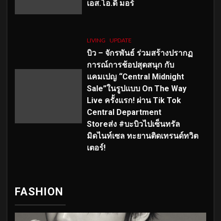
เอส
.โอ.ดี มอร์
LIVING
UPDATE
บิว – จักรพันธ์ ร่วมสร้างปรากฏ
การณ์การช้อปสุดสนุก กับ
แคมเปญ “Central Midnight
Sale”ในรูปแบบ On The Way
Live ครั้งแรก! ผ่าน Tik Tok
Central Department
Storeส่ง #บะบิวไปเซ็นทรัล
มิดไนท์เซล ทะยานติดเทรนด์ทวิต
เตอร์!
FASHION