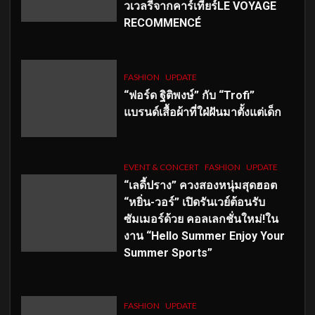
วเวลรีจากคาร์เทียร์LE VOYAGE
RECOMMENCÉ
FASHION
UPDATE
“ฟอร์ด ฐิติพงษ์” กับ “Trofi”
แบรนด์เสื้อผ้าที่ใฝ่ฝันมาตั้งแต่เด็ก
EVENT & CONCERT
FASHION
UPDATE
“เลดี้ปราง” ควงสองหนุ่มสุดฮอต
“หยิ่น-วอร์” เปิดรันเวย์ต้อนรับ
ซัมเมอร์ด้วย คอลเลกชั่นใหม่!ใน
งาน “Hello Summer Enjoy Your
Summer Sports”
FASHION
UPDATE