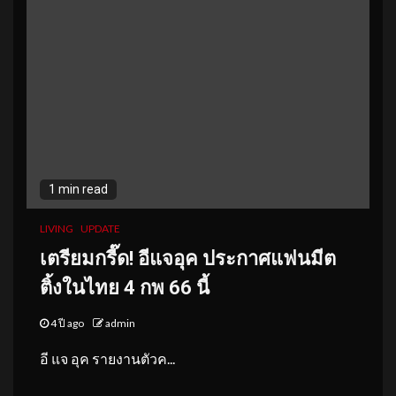
1 min read
LIVING
UPDATE
เตรียมกรี๊ด! อีแจอุค ประกาศแฟนมีต
ติ้งในไทย 4 กพ 66 นี้
4 ปี ago
admin
อี แจ อุค รายงานตัวค...