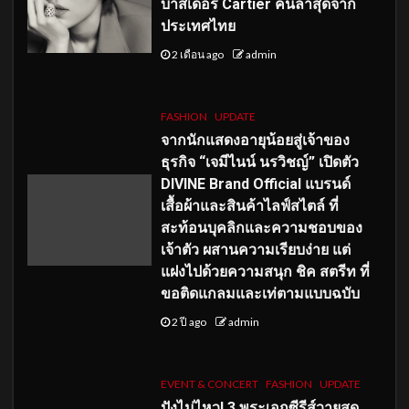
บาสเดอร์ Cartier คนล่าสุดจาก
ประเทศไทย
2 เดือน ago
admin
FASHION
UPDATE
จากนักแสดงอายุน้อยสู่เจ้าของ
ธุรกิจ “เจมีไนน์ นรวิชญ์” เปิดตัว
DIVINE Brand Official แบรนด์
เสื้อผ้าและสินค้าไลฟ์สไตล์ ที่
สะท้อนบุคลิกและความชอบของ
เจ้าตัว ผสานความเรียบง่าย แต่
แฝงไปด้วยความสนุก ชิค สตรีท ที่
ขอติดแกลมและเท่ตามแบบฉบับ
2 ปี ago
admin
EVENT & CONCERT
FASHION
UPDATE
ปังไม่ไหว! 3 พระเอกซีรีส์วายสุด