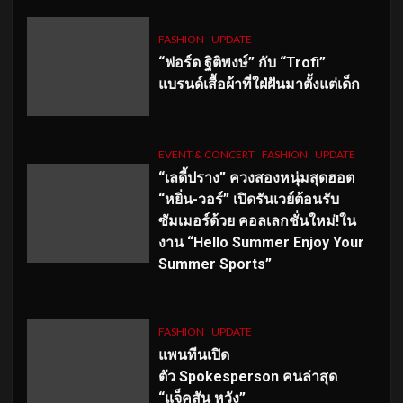
FASHION
UPDATE
“ฟอร์ด ฐิติพงษ์” กับ “Trofi”
แบรนด์เสื้อผ้าที่ใฝ่ฝันมาตั้งแต่เด็ก
EVENT & CONCERT
FASHION
UPDATE
“เลดี้ปราง” ควงสองหนุ่มสุดฮอต
“หยิ่น-วอร์” เปิดรันเวย์ต้อนรับ
ซัมเมอร์ด้วย คอลเลกชั่นใหม่!ใน
งาน “Hello Summer Enjoy Your
Summer Sports”
FASHION
UPDATE
แพนทีนเปิด
ตัว
Spokesperson คนล่าสุด
“แจ็คสัน หวัง”