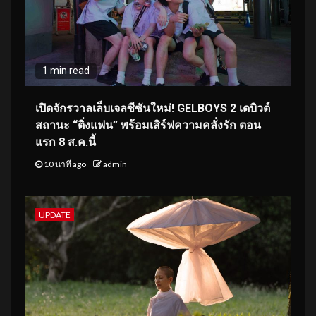
1 min read
เปิดจักรวาลเล็บเจลซีซันใหม่! GELBOYS 2 เดบิวต์
สถานะ “ติ่งแฟน” พร้อมเสิร์ฟความคลั่งรัก ตอน
แรก 8 ส.ค.นี้
10 นาที ago
admin
UPDATE