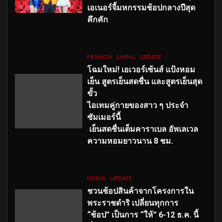
เอเนอร์จี้มหกรรมช้อปกลางปีสุด
คึกคัก
FASHION
LIVING
UPDATE
โฉมใหม่
! เอเวอร์เซ้นส์ แป้งหอม
เย็น สูตรเย็นสดชื่น และสูตรเย็นสุด
ขั้ว
ไอเทมคู่กายของสาว ๆ ประจำ
ซัมเมอร์นี้
เย็นสดชื่นเต็มคาราเบล อัพเลเวล
ความหอมยาวนาน
8
ชม.
LIVING
UPDATE
ชวนช้อปสินค้าจากโครงการใน
พระราชดำริ เปลี่ยนทุกการ
“ช้อป” เป็นการ “ให้” 6-12 ธ.ค. นี้