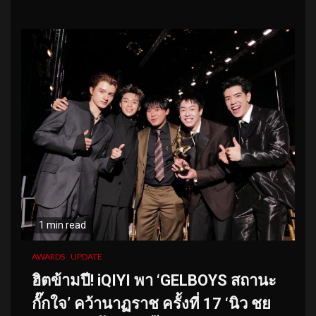
1 min read
AWARDS
UPDATE
ฮิตข้ามปี! iQIYI พา ‘GELBOYS สถานะ
กั๊กใจ’ คว้านาฏราช ครั้งที่ 17 ‘นิว ชย