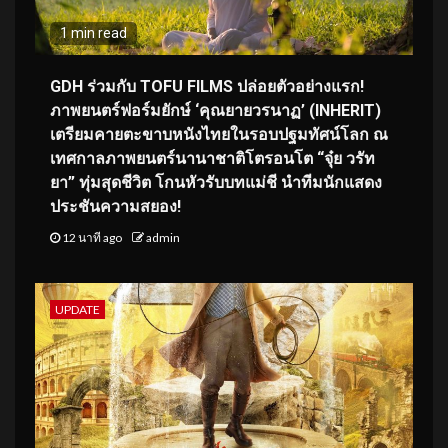
1 min read
GDH ร่วมกับ TOFU FILMS ปล่อยตัวอย่างแรก!
ภาพยนตร์ฟอร์มยักษ์ ‘คุณยายวรนาฏ’ (INHERIT)
เตรียมคายตะขาบหนังไทยในรอบปฐมทัศน์โลก ณ
เทศกาลภาพยนตร์นานาชาติโตรอนโต “จุ๋ย วรัท
ยา” ทุ่มสุดชีวิต โกนหัวรับบทแม่ชี นำทีมนักแสดง
ประชันความสยอง!
12 นาที ago
admin
UPDATE