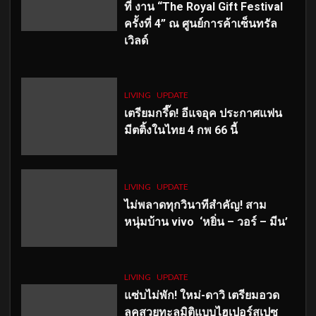
ที่ งาน “The Royal Gift Festival
ครั้งที่ 4” ณ ศูนย์การค้าเซ็นทรัล
เวิลด์
LIVING
UPDATE
เตรียมกรี๊ด! อีแจอุค ประกาศแฟน
มีตติ้งในไทย 4 กพ 66 นี้
LIVING
UPDATE
ไม่พลาดทุกวินาทีสำคัญ
! สาม
หนุ่มบ้าน vivo ‘หยิ่น – วอร์ – มีน’
LIVING
UPDATE
แซ่บไม่พัก! ใหม่-ดาวิ เตรียมอวด
ลุคสวยทะลุมิติแบบไฮเปอร์สเปซ