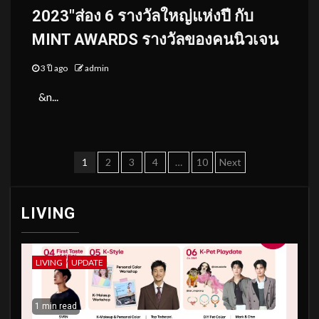
2023″ส่อง 6 รางวัลใหญ่แห่งปี กับ
MINT AWARDS รางวัลของคนนิวเจน
3 ปี ago
admin
&n...
Posts
1
2
3
4
…
10
Next
pagination
LIVING
LIVING
UPDATE
1 min read