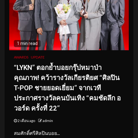
1 min read
AWARDS
UPDATE
“LYKN” ตอกย้ำบอยกรุ๊ปหมาป่า
คุณภาพ! คว้ารางวัลเกียรติยศ “ศิลปิน
T-POP ชายยอดเยี่ยม” จากเวที
ประกาศรางวัลคนบันเทิง “คมชัดลึก อ
วอร์ด ครั้งที่ 22”
2 เดือน ago
admin
สมศักดิ์ศรีศิลปินบอย...