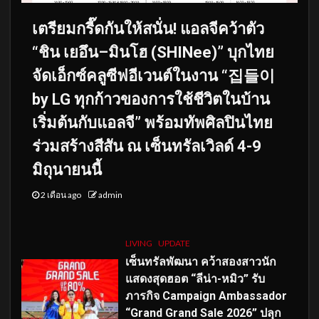
เตรียมกรี๊ดกันให้สนั่น! แอลจีคว้าตัว
“ชิน เยอึน–มินโฮ (SHINee)” บุกไทย
จัดเอ็กซ์คลูซีฟอีเวนต์ในงาน “집들이
by LG ทุกก้าวของการใช้ชีวิตในบ้าน
เริ่มต้นกับแอลจี” พร้อมทัพศิลปินไทย
ร่วมสร้างสีสัน ณ เซ็นทรัลเวิลด์ 4-9
มิถุนายนนี้
2 เดือน ago
admin
LIVING
UPDATE
เซ็นทรัลพัฒนา คว้าสองสาวนัก
แสดงสุดฮอต “ลีน่า-หมิว” รับ
ภารกิจ Campaign Ambassador
“Grand Grand Sale 2026” ปลุก