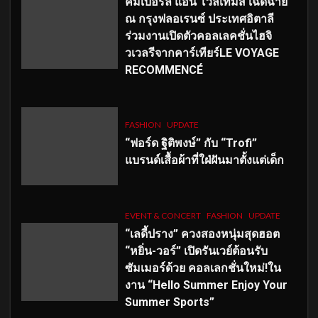
คิมเบอร์ลี่ แอน โวลเทมัส เฉิดฉาย
ณ กรุงฟลอเรนซ์ ประเทศอิตาลี
ร่วมงานเปิดตัวคอลเลคชั่นไฮจิ
วเวลรีจากคาร์เทียร์LE VOYAGE
RECOMMENCÉ
FASHION
UPDATE
“ฟอร์ด ฐิติพงษ์” กับ “Trofi”
แบรนด์เสื้อผ้าที่ใฝ่ฝันมาตั้งแต่เด็ก
EVENT & CONCERT
FASHION
UPDATE
“เลดี้ปราง” ควงสองหนุ่มสุดฮอต
“หยิ่น-วอร์” เปิดรันเวย์ต้อนรับ
ซัมเมอร์ด้วย คอลเลกชั่นใหม่!ใน
งาน “Hello Summer Enjoy Your
Summer Sports”