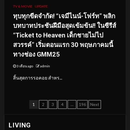
TV & MOVIE
UPDATE
ทุบทุกขีดจำกัด! “เจมีไนน์-โฟร์ท” พลิก
บทบาทประชันฝีมือสุดเข้มข้น!! ในซีรีส์
“Ticket to Heaven เด็กชายไม่ไป
สวรรค์” เริ่มตอนแรก 30 พฤษภาคมนี้
ทางช่อง GMM25
3 เดือน ago
admin
สิ้นสุดการรอคอย สำหร...
Posts
1
2
3
4
…
196
Next
pagination
LIVING