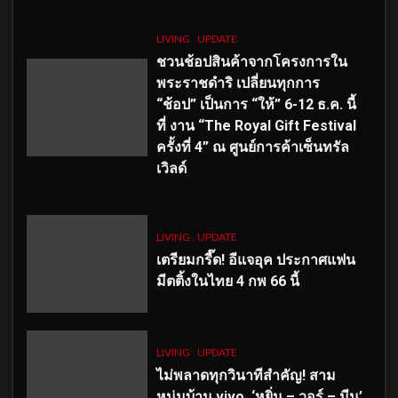
LIVING
UPDATE
ชวนช้อปสินค้าจากโครงการใน
พระราชดำริ เปลี่ยนทุกการ
“ช้อป” เป็นการ “ให้” 6-12 ธ.ค. นี้
ที่ งาน “The Royal Gift Festival
ครั้งที่ 4” ณ ศูนย์การค้าเซ็นทรัล
เวิลด์
LIVING
UPDATE
เตรียมกรี๊ด! อีแจอุค ประกาศแฟน
มีตติ้งในไทย 4 กพ 66 นี้
LIVING
UPDATE
ไม่พลาดทุกวินาทีสำคัญ
! สาม
หนุ่มบ้าน vivo ‘หยิ่น – วอร์ – มีน’