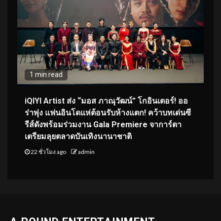
1 min read
iQIYI Artist ส่ง “มอส ภาณุวัฒน์” โกอินเตอร์! ออ
ร่าพุ่ง แฟนอินโดแห่ต้อนรับห้างแตก! คว้าบทเด่นซี
รีส์ดังพร้อมร่วมงาน Gala Premiere จาการ์ตา
เตรียมลุยตลาดบันเทิงนานาชาติ
22 ชั่วโมง ago
admin