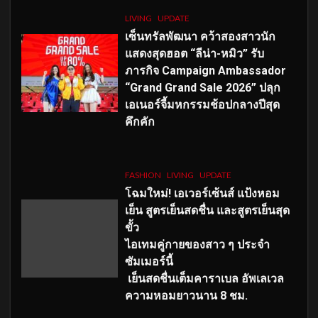
LIVING
UPDATE
เซ็นทรัลพัฒนา คว้าสองสาวนัก
แสดงสุดฮอต “ลีน่า-หมิว” รับ
ภารกิจ Campaign Ambassador
“Grand Grand Sale 2026” ปลุก
เอเนอร์จี้มหกรรมช้อปกลางปีสุด
คึกคัก
FASHION
LIVING
UPDATE
โฉมใหม่
! เอเวอร์เซ้นส์ แป้งหอม
เย็น สูตรเย็นสดชื่น และสูตรเย็นสุด
ขั้ว
ไอเทมคู่กายของสาว ๆ ประจำ
ซัมเมอร์นี้
เย็นสดชื่นเต็มคาราเบล อัพเลเวล
ความหอมยาวนาน
8
ชม.