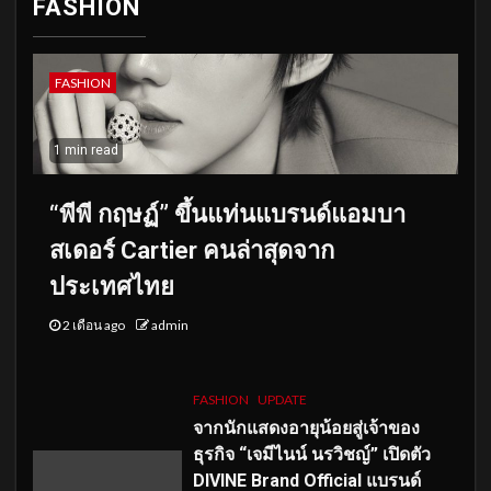
FASHION
FASHION
1 min read
“พีพี กฤษฏ์” ขึ้นแท่นแบรนด์แอมบา
สเดอร์ Cartier คนล่าสุดจาก
ประเทศไทย
2 เดือน ago
admin
FASHION
UPDATE
จากนักแสดงอายุน้อยสู่เจ้าของ
ธุรกิจ “เจมีไนน์ นรวิชญ์” เปิดตัว
DIVINE Brand Official แบรนด์