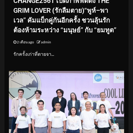
CHANGE2561 เปิดภาพฟิตติ้ง THE
GRIM LOVER (รักลืมตาย)“พูห์–พา
เวล” คัมแบ็กคู่กันอีกครั้ง ชวนลุ้นรัก
ต้องห้ามระหว่าง “มนุษย์” กับ “ยมทูต”
2 เดือน ago
admin
รักครั้งเก่าที่ตายจา...