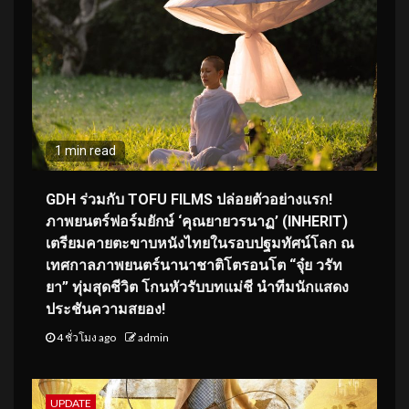
1 min read
GDH ร่วมกับ TOFU FILMS ปล่อยตัวอย่างแรก!
ภาพยนตร์ฟอร์มยักษ์ ‘คุณยายวรนาฏ’ (INHERIT)
เตรียมคายตะขาบหนังไทยในรอบปฐมทัศน์โลก ณ
เทศกาลภาพยนตร์นานาชาติโตรอนโต “จุ๋ย วรัท
ยา” ทุ่มสุดชีวิต โกนหัวรับบทแม่ชี นำทีมนักแสดง
ประชันความสยอง!
4 ชั่วโมง ago
admin
UPDATE