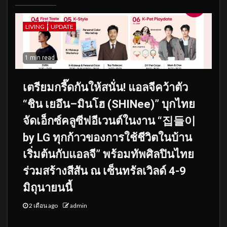
LIVING
UPDATE
1 min read
เตรียมกรี๊ดกันให้สนั่น! แอลจีคว้าตัว
“ชิน เยอึน–มินโฮ (SHINee)” บุกไทย
จัดเอ็กซ์คลูซีฟอีเวนต์ในงาน “집들이
by LG ทุกก้าวของการใช้ชีวิตในบ้าน
เริ่มต้นกับแอลจี” พร้อมทัพศิลปินไทย
ร่วมสร้างสีสัน ณ เซ็นทรัลเวิลด์ 4-9
มิถุนายนนี้
2 เดือน ago
admin