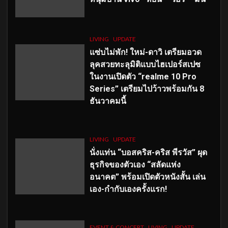
LIVING
UPDATE
แซ่บไม่พัก! ใหม่-ดาวิ เตรียมอวด
ลุคสวยทะลุมิติแบบไฮเปอร์สเปซ
ในงานเปิดตัว “realme 10 Pro
Series” เตรียมไปว้าวพร้อมกัน 8
ธันวาคมนี้
LIVING
UPDATE
นั่งแท่น “บอสคริส-คริส พีรวัส” ผุด
ธุรกิจของตัวเอง “สลัดแห่ง
อนาคต” พร้อมเปิดตัวหนังสั้น เล่น
เอง-กำกับเองครั้งแรก!
EVENT & CONCERT
LIVING
UPDATE