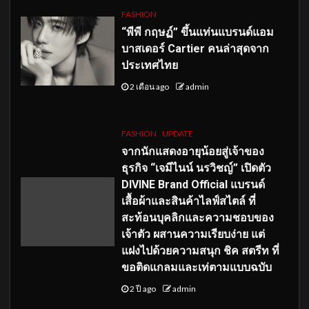
FASHION
“พีพี กฤษฏ์” ขึ้นแท่นแบรนด์แอม
บาสเดอร์ Cartier คนล่าสุดจาก
ประเทศไทย
2 เดือน ago
admin
FASHION
UPDATE
จากนักแสดงอายุน้อยสู่เจ้าของ
ธุรกิจ “เจมีไนน์ นรวิชญ์” เปิดตัว
DIVINE Brand Official แบรนด์
เสื้อผ้าและสินค้าไลฟ์สไตล์ ที่
สะท้อนบุคลิกและความชอบของ
เจ้าตัว ผสานความเรียบง่าย แต่
แฝงไปด้วยความสนุก ชิค สตรีท ที่
ขอติดแกลมและเท่ตามแบบฉบับ
2 ปี ago
admin