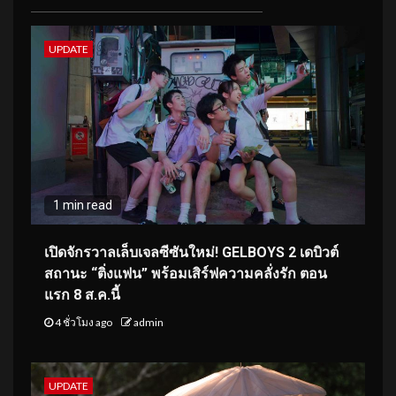
UPDATE
1 min read
เปิดจักรวาลเล็บเจลซีซันใหม่! GELBOYS 2 เดบิวต์
สถานะ “ติ่งแฟน” พร้อมเสิร์ฟความคลั่งรัก ตอน
แรก 8 ส.ค.นี้
4 ชั่วโมง ago
admin
UPDATE