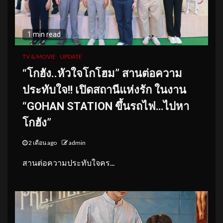
1 min read
TV & MOVIE
UPDATE
“โกฮัง..หัวใจโกโฮม” สานต่อความ
ประทับใจ!! เปิดสถานีแห่งรัก ในงาน
“GOHAN STATION ขึ้นรถไฟ…ไปหา
โกฮัง”
2 เดือน ago
admin
สานต่อความประทับใจคร...