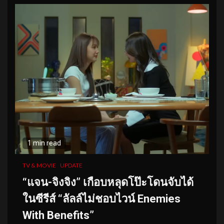
1 min read
TV & MOVIE
UPDATE
“แจน-จิงจิง” เกือบหลุดโป๊ะโดนจับได้
ในซีรีส์ “ลัลล์ไม่ชอบไวน์ Enemies
With Benefits”