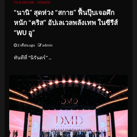
TV & MOVIE
UPDATE
“นานิ” สุดห่วง “สกาย” ฟื้นปุ๊บเจอศึก
หนัก “คริส” อัปเลเวลพลังเทพ ในซีรีส์
“WU อู”
2 เดือน ago
admin
ทันทีที่ "นิรันดร์" ...