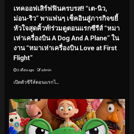
เทคออฟเสิร์ฟฟินครบรส!! “เต-นิว,
ม่อน-ริว” พาแฟนๆ เช็คอินสู่ภารกิจขยี้
หัวใจสุดคิ้วท์!ร่วมดูตอนแรกซีรีส์ “หมา
เห่าเครื่องบิน A Dog And A Plane” ใน
งาน “หมาเห่าเครื่องบิน Love at First
Flight”
2 เดือน ago
admin
เปิดตัวซีรีส์ตอนแรกไ...