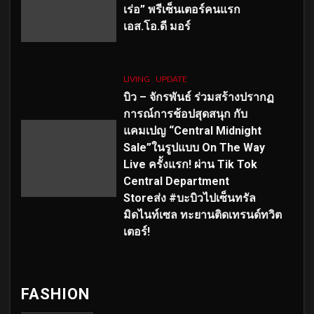
เร่อ” พรีเซ็นเตอร์คนแรก
เอส
.โอ.ดี มอร์
LIVING
UPDATE
บิว – จักรพันธ์ ร่วมสร้างปรากฏ
การณ์การช้อปสุดสนุก กับ
แคมเปญ “Central Midnight
Sale”ในรูปแบบ On The Way
Live ครั้งแรก! ผ่าน Tik Tok
Central Department
Storeส่ง #บะบิวไปเซ็นทรัล
มิดไนท์เซล ทะยานติดเทรนด์ทวิต
เตอร์!
FASHION