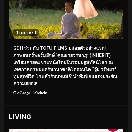
1 min read
GDH ร่วมกับ TOFU FILMS ปล่อยตัวอย่างแรก!
ภาพยนตร์ฟอร์มยักษ์ ‘คุณยายวรนาฏ’ (INHERIT)
เตรียมคายตะขาบหนังไทยในรอบปฐมทัศน์โลก ณ
เทศกาลภาพยนตร์นานาชาติโตรอนโต “จุ๋ย วรัทยา”
ทุ่มสุดชีวิต โกนหัวรับบทแม่ชี นำทีมนักแสดงประชัน
ความสยอง!
2 วัน ago
admin
LIVING