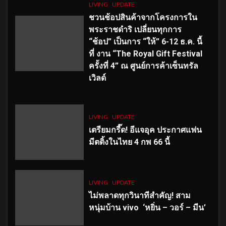
LIVING
UPDATE
ชวนช้อปสินค้าจากโครงการใน
พระราชดำริ เปลี่ยนทุกการ
“ช้อป” เป็นการ “ให้” 6-12 ธ.ค. นี้
ที่ งาน “The Royal Gift Festival
ครั้งที่ 4” ณ ศูนย์การค้าเซ็นทรัล
เวิลด์
LIVING
UPDATE
เตรียมกรี๊ด! อีแจอุค ประกาศแฟน
มีตติ้งในไทย 4 กพ 66 นี้
LIVING
UPDATE
ไม่พลาดทุกวินาทีสำคัญ
! สาม
หนุ่มบ้าน vivo ‘หยิ่น – วอร์ – มีน’