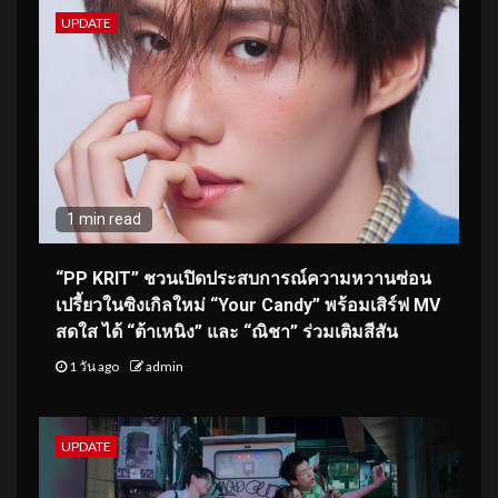
UPDATE
1 min read
“PP KRIT” ชวนเปิดประสบการณ์ความหวานซ่อน
เปรี้ยวในซิงเกิลใหม่ “Your Candy” พร้อมเสิร์ฟ MV
สดใส ได้ “ต้าเหนิง” และ “ณิชา” ร่วมเติมสีสัน
1 วัน ago
admin
UPDATE