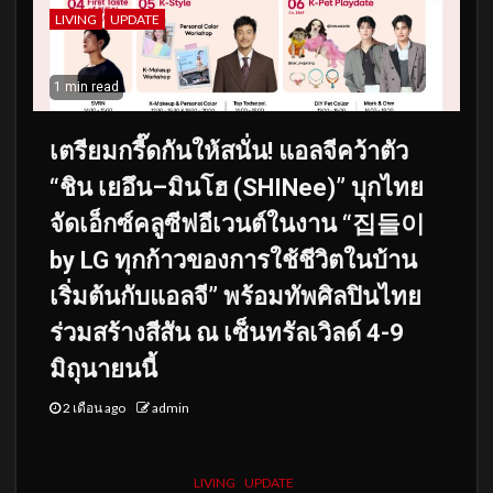
LIVING
UPDATE
1 min read
เตรียมกรี๊ดกันให้สนั่น! แอลจีคว้าตัว
“ชิน เยอึน–มินโฮ (SHINee)” บุกไทย
จัดเอ็กซ์คลูซีฟอีเวนต์ในงาน “집들이
by LG ทุกก้าวของการใช้ชีวิตในบ้าน
เริ่มต้นกับแอลจี” พร้อมทัพศิลปินไทย
ร่วมสร้างสีสัน ณ เซ็นทรัลเวิลด์ 4-9
มิถุนายนนี้
2 เดือน ago
admin
LIVING
UPDATE