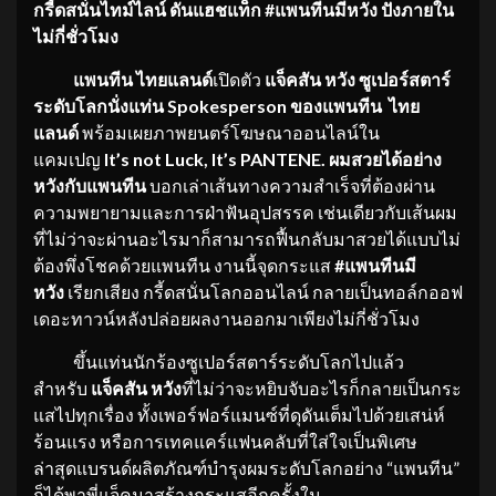
กรี้ดสนั่นไทม์ไลน์ ดันแฮชแท็ก
#แพนทีนมีหวัง ปังภายใน
ไม่กี่ชั่วโมง
แพนทีน ไทยแลนด์
เปิดตัว
แจ็คสัน หวัง ซูเปอร์สตาร์
ระดับโลก
นั่งแท่น
Spokesperson ของแพนทีน ไทย
แลนด์
พร้อมเผยภาพยนตร์โฆษณาออนไลน์ใน
แคมเปญ
It’s not Luck, It’s PANTENE. ผมสวยได้อย่าง
หวังกับแพนทีน
บอกเล่าเส้นทางความสำเร็จที่ต้องผ่าน
ความพยายามและการฝ่าฟันอุปสรรค เช่นเดียวกับเส้นผม
ที่ไม่ว่าจะผ่านอะไรมาก็สามารถฟื้นกลับมาสวยได้แบบไม่
ต้องพึ่งโชคด้วยแพนทีน งานนี้จุดกระแส
#แพนทีนมี
หวัง
เรียกเสียง กรี้ดสนั่นโลกออนไลน์ กลายเป็นทอล์กออฟ
เดอะทาวน์หลังปล่อยผลงานออกมาเพียงไม่กี่ชั่วโมง
ขึ้นแท่นนักร้องซูเปอร์สตาร์ระดับโลกไปแล้ว
สำหรับ
แจ็คสัน หวัง
ที่ไม่ว่าจะหยิบจับอะไรก็กลายเป็นกระ
แสไปทุกเรื่อง ทั้งเพอร์ฟอร์แมนซ์ที่ดุดันเต็มไปด้วยเสน่ห์
ร้อนแรง หรือการเทคแคร์แฟนคลับที่ใส่ใจเป็นพิเศษ
ล่าสุดแบรนด์ผลิตภัณฑ์บำรุงผมระดับโลกอย่าง “แพนทีน”
ก็ได้พาพี่แจ็คมาสร้างกระแสอีกครั้งใน