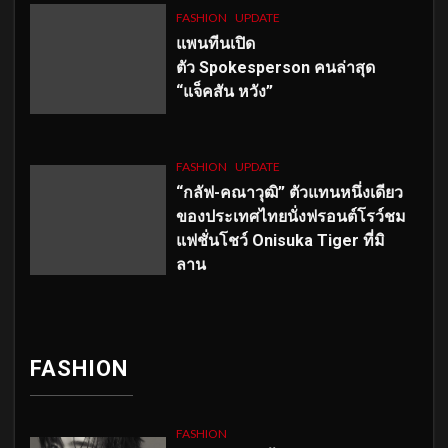
FASHION
UPDATE
แพนทีนเปิด
ตัว
Spokesperson คนล่าสุด
“แจ็คสัน หวัง”
FASHION
UPDATE
“กลัฟ-คณาวุฒิ” ตัวแทนหนึ่งเดียว
ของประเทศไทยนั่งฟรอนต์โรว์ชม
แฟชั่นโชว์ Onisuka Tiger ที่มิ
ลาน
FASHION
FASHION