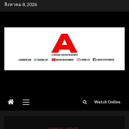
Skip
สิงหาคม 8, 2026
to
content
Primary
Watch Online
Menu
FASHION
UPDATE