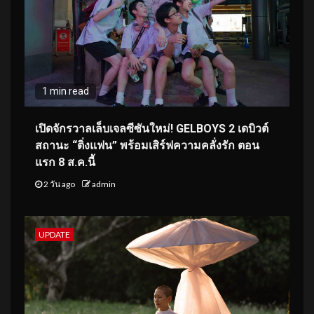
1 min read
เปิดจักรวาลเล็บเจลซีซันใหม่! GELBOYS 2 เดบิวต์
สถานะ “ติ่งแฟน” พร้อมเสิร์ฟความคลั่งรัก ตอน
แรก 8 ส.ค.นี้
2 วัน ago
admin
UPDATE