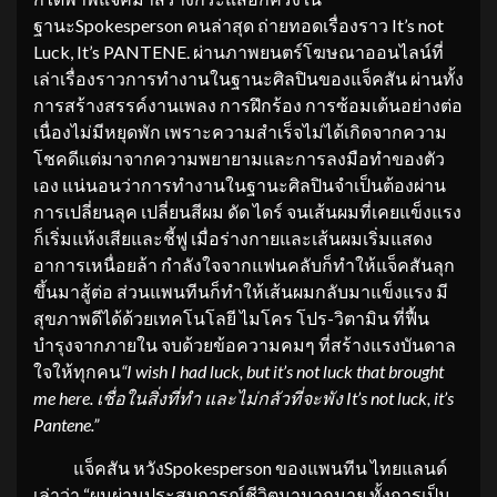
ฐานะSpokesperson คนล่าสุด ถ่ายทอดเรื่องราว It’s not
Luck, It’s PANTENE. ผ่านภาพยนตร์โฆษณาออนไลน์ที่
เล่าเรื่องราวการทำงานในฐานะศิลปินของแจ็คสัน ผ่านทั้ง
การสร้างสรรค์งานเพลง การฝึกร้อง การซ้อมเต้นอย่างต่อ
เนื่องไม่มีหยุดพัก เพราะความสำเร็จไม่ได้เกิดจากความ
โชคดีแต่มาจากความพยายามและการลงมือทำของตัว
เอง แน่นอนว่าการทำงานในฐานะศิลปินจำเป็นต้องผ่าน
การเปลี่ยนลุค เปลี่ยนสีผม ดัด ไดร์ จนเส้นผมที่เคยแข็งแรง
ก็เริ่มแห้งเสียและชี้ฟู เมื่อร่างกายและเส้นผมเริ่มแสดง
อาการเหนื่อยล้า กำลังใจจากแฟนคลับก็ทำให้แจ็คสันลุก
ขึ้นมาสู้ต่อ ส่วนแพนทีนก็ทำให้เส้นผมกลับมาแข็งแรง มี
สุขภาพดีได้ด้วยเทคโนโลยี ไมโคร โปร-วิตามิน ที่ฟื้น
บำรุงจากภายใน จบด้วยข้อความคมๆ ที่สร้างแรงบันดาล
ใจให้ทุกคน
“I wish I had luck, but it’s not luck that brought
me here. เชื่อในสิ่งที่ทำ และไม่กลัวที่จะพัง It’s not luck, it’s
Pantene.”
แจ็คสัน หวังSpokesperson ของแพนทีน ไทยแลนด์
เล่าว่า “ผมผ่านประสบการณ์ชีวิตมามากมาย ทั้งการเป็น