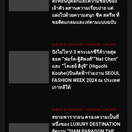
สะท้อนบุคลิกและความชอบของ
เจ้าตัว ผสานความเรียบง่าย แต่
แฝงไปด้วยความสนุก ชิค สตรีท ที่
ขอติดแกลมและเท่ตามแบบฉบับ
EVENT & CONCERT
FASHION
UPDATE
ปังไม่ไหว! 3 พระเอกซีรีส์วายสุด
ฮอต “ฟอร์ด-ฐิติพงศ์”“Nat Chen”
และ “โคเฮย์ ฮิงุจิ” (Higuchi
Kouhei)บินลัดฟ้าร่วมงาน SEOUL
FASHION WEEK 2024 ณ ประเทศ
เกาหลีใต้
EVENT & CONCERT
FASHION
UPDATE
สยามพารากอน ครองความเป็นที่
หนึ่งของ LUXURY DESTINATION
จัดงาน “SIAM PARAGON THE