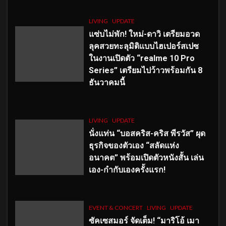
LIVING
UPDATE
แซ่บไม่พัก! ใหม่-ดาวิ เตรียมอวด
ลุคสวยทะลุมิติแบบไฮเปอร์สเปซ
ในงานเปิดตัว “realme 10 Pro
Series” เตรียมไปว้าวพร้อมกัน 8
ธันวาคมนี้
LIVING
UPDATE
นั่งแท่น “บอสคริส-คริส พีรวัส” ผุด
ธุรกิจของตัวเอง “สลัดแห่ง
อนาคต” พร้อมเปิดตัวหนังสั้น เล่น
เอง-กำกับเองครั้งแรก!
EVENT & CONCERT
LIVING
UPDATE
ซัคเซสมอร์ จัดเต็ม
!
“มาริโอ้ เมา