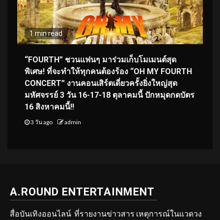
1 min read
“FOURTH” ชวนแฟนๆ มาร่วมเก็บโมเมนต์สุด
พิเศษ! ที่จะทำให้ทุกคนต้องร้อง “OH MY FOURTH
CONCERT” งานคอนเสิร์ตเดี่ยวครั้งยิ่งใหญ่สุด
มหัศจรรย์ 3 วัน 16-17-18 ตุลาคมนี้ ปักหมุดกดบัตร
16 สิงหาคมนี้!!
3 วัน ago
admin
A.ROUND ENTERTAINMENT
สื่อบันเทิงออนไลน์ ที่รายงานข่าวสาร เหตุการณ์ในแวดวง