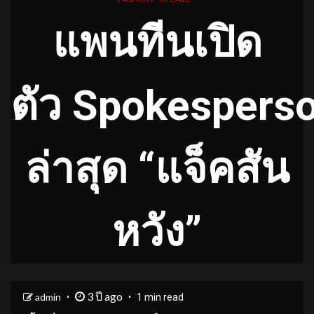
แพนทีนเปิด
ตัว
Spokespers
ล่าสุด “แจ็คสัน
หวัง”
3 ปี ago
admin
1 min read