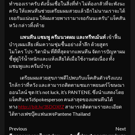
ทำของเราครับ ดังนั้นเชื่อในสิ่งที่ทำ ไม่ต้องกลัวที่จะพังนะ
ครับ ให้แพนทีนช่วยเตรียมผมสวยแล้วอีกไม่นานเราจะได้
เจอกันแน่นอน ให้ผมสวยพาเรามาเจอกันนะครับ” แจ็คสัน
หวัง กล่าวทิ้งท้าย
แพนทีน แชมพู ครีมนวดผม และทรีทเม้นท์
เข้าฟื้น
บำรุงผมเสีย เพิ่มความชุ่มชื้นอย่างล้ำลึก ด้วยสูตร
ไมโคร โปร-วิตามิน ที่ดีที่สุดจากแพนทีน จัดการปัญหาผม
ชี้ฟูดูไร้น้ำหนักและแห้งเสียได้เมื่อใช้งานต่อเนื่อง ทั้ง
แชมพูและครีมบำรุง
เตรียมผมสวยสุขภาพดีไปพบกับแจ็คสันตัวจริงแบบ
ใกล้กว่าที่หวัง และสามารถติดตามชมภาพยนตร์โฆษณา
ออนไลน์ ชุด It’s not luck, it’s PANTENE. ซึ่งนำแสดงโดย
แจ็คสัน หวังSpokesperson คนล่าสุดของแพนทีนได้
ทาง
http://bit.ly/3SDOXfZ
สามารถติดตามรายละเอียด
ได้ทางเฟซบุ๊คแฟนเพจPantene Thailand
Continue
Previous
Next