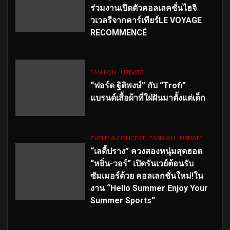
ร่วมงานเปิดตัวคอลเลคชั่นไฮจิ
วเวลรีจากคาร์เทียร์LE VOYAGE
RECOMMENCÉ
FASHION
UPDATE
“ฟอร์ด ฐิติพงษ์” กับ “Trofi”
แบรนด์เสื้อผ้าที่ใฝ่ฝันมาตั้งแต่เด็ก
EVENT & CONCERT
FASHION
UPDATE
“เลดี้ปราง” ควงสองหนุ่มสุดฮอต
“หยิ่น-วอร์” เปิดรันเวย์ต้อนรับ
ซัมเมอร์ด้วย คอลเลกชั่นใหม่!ใน
งาน “Hello Summer Enjoy Your
Summer Sports”