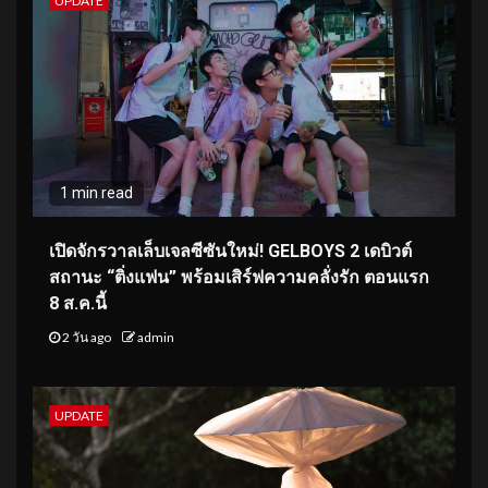
UPDATE
1 min read
เปิดจักรวาลเล็บเจลซีซันใหม่! GELBOYS 2 เดบิวต์
สถานะ “ติ่งแฟน” พร้อมเสิร์ฟความคลั่งรัก ตอนแรก
8 ส.ค.นี้
2 วัน ago
admin
UPDATE