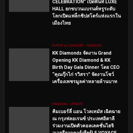
CELEBRATION” เปิดพื้นที่ LUXE
HALL ยกขบวนแบรนด์หรูระดับ
โลกเปิดแฟล็กชิปสโตร์แห่งแรกใน
เมืองไทย
EVENT & CONCERT
FASHION
KK Diamonds จัดงาน Grand
Opening KK Diamond & KK
Birth Day Gala Dinner โดย CEO
“คุณกุ๊กไก่ รวิสรา” จัดงานโชว์
เครื่องเพชรมูลค่าหลายล้านบาท
FASHION
UPDATE
คิมเบอร์ลี่ แอน โวลเทมัส เฉิดฉาย
ณ กรุงฟลอเรนซ์ ประเทศอิตาลี
ร่วมงานเปิดตัวคอลเลคชั่นไฮจิ
วเวลรีจากคาร์เทียร์LE VOYAGE