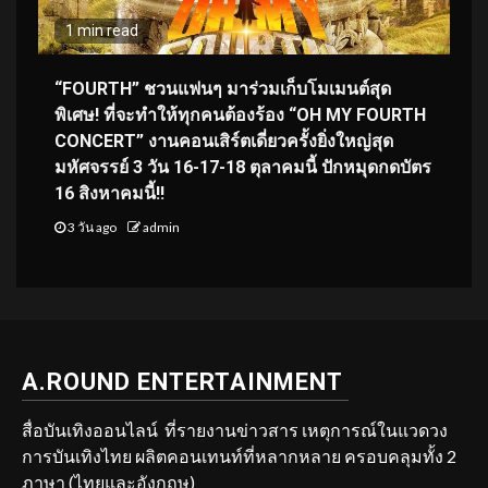
1 min read
“FOURTH” ชวนแฟนๆ มาร่วมเก็บโมเมนต์สุด
พิเศษ! ที่จะทำให้ทุกคนต้องร้อง “OH MY FOURTH
CONCERT” งานคอนเสิร์ตเดี่ยวครั้งยิ่งใหญ่สุด
มหัศจรรย์ 3 วัน 16-17-18 ตุลาคมนี้ ปักหมุดกดบัตร
16 สิงหาคมนี้!!
3 วัน ago
admin
A.ROUND ENTERTAINMENT
สื่อบันเทิงออนไลน์ ที่รายงานข่าวสาร เหตุการณ์ในแวดวง
การบันเทิงไทย ผลิตคอนเทนท์ที่หลากหลาย ครอบคลุมทั้ง 2
ภาษา (ไทยและอังกฤษ)