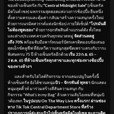
ของห้างเซ็นทรัล กับ
“
Central Midnight Sale”
(เซ็นทรัล
มิดไนท์ เซล) มหกรรมสุดฮอตแห่งวงการช้อปปิ้ง ยืนหนึ่ง
ทั้งความครบและคุ้มค่า กลับมาสร้างความสนุกครั้งใหม่
ด้วยการเนรมิตสวรรค์แห่งนักช้อป ภายใต้เซ็ปต์
“โปรมันดี
ไม่ต้
องพูดเยอะ”
ด้วยการยกทัพสินค้าแบรนด์ดัง ทั้งไทย
และต่างประเทศ ครบครันทุกหมวดหมู่
จัด
ส่วนลดสู
งถึง
70%
พร้อมจับมือพาร์ทเนอร์บัตรเครดิตมอบข้อเสนอ
สุดเอ็กซ์คลูซีฟ ที่ยังทวีความสนุกสุดขีดเพราะตรงกับวาระ
พิเศษครบ 75 ปี ห้างเซ็นทรัลอีกด้วย
เริ่ม
23 ก
.ย. 65 –
2 ต.ค. 65
ที่
ห้างเซ็นทรัลทุ
กสาขาและทุกช่องทางช้อปปิ้
ง
ของทางห้างฯ
และสำหรับไฮไลต์กิจกรรม จากแคมเปญในครั้งนี้
ห้างเซ็นทรัล ยังได้ชวนหนุ่ม
บิว – จักรพันธ์ พุทธา
นักแสดง
หนุ่มสุดคิ้วท์ มาร่วมสร้างสีสันความสนุก กับ
กิจกรรม “What’s in my Bag” ล้วงความลับไอเทมที่หนุ่มบิ
วต้องพก
ในรูปแบบ
On The Way Live ครั้งแรก! ผ่านช่อง
ทาง Tik Tok Central Department Store ที่สร้าง
ปรากฏการณ์ส่ง
#บ
ะบิวไปเซ็นทรัลมิดไนท์เซล ทะยานติด