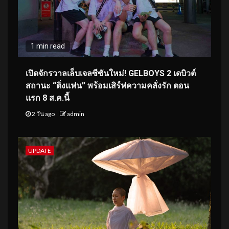
1 min read
เปิดจักรวาลเล็บเจลซีซันใหม่! GELBOYS 2 เดบิวต์
สถานะ “ติ่งแฟน” พร้อมเสิร์ฟความคลั่งรัก ตอน
แรก 8 ส.ค.นี้
2 วัน ago
admin
UPDATE