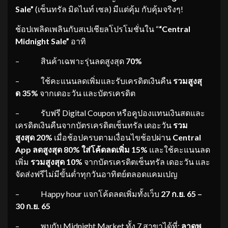
Sale”
(เซ็นทรัล มิดไนท์ เซล) มีแต่คุ้ม กับคุ้มจริงๆ!
ช้อปเพลิดเพลินกับสเปเชียลโปรโมชั่นใน “
“
Central
Midnight Sale”
อาทิ
– สินค้าเฉพาะรุ่นลดสูงสุด
70%
– ใช้คะแนนลดเพิ่มและรับเครดิตเงินคืน
รวมสูงสุ
ด
35%
จากเดอะวัน และบัตรเครดิต
– รับฟรี Digital Coupon หรือคูปองแทนเงินสดและ
เครดิตเงินคืนจากบัตรเครดิตเซ็นทรัล เดอะวัน
รวม
สูงสุด
20%
เมื่อช้อปครบตามเงื่อนไขช้อปผ่าน
Centr
al
App ลดสูงสุด 80% ใส่โค้ดลดเพิ่
ม 15%
และใช้คะแนนลด
เพิ่ม
รวมสู
งสุด
10%
จากบัตรเครดิตเซ็นทรัล เดอะวัน และ
จัดส่งฟรีไม่มีขั้นต่ำทุกวันอาทิตย์ตลอดแคมเปญ
– Happy hour แจกโค้ดลดเพิ่มทั้งเว็บ
27
ก.ย. 65 –
30 ก.ย. 65
– พบกับ Midnight Market ทั้ง 7 สาขาได้ที่:
ลาดพ