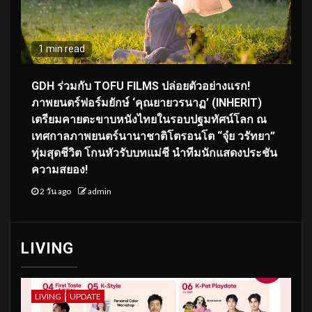
1 min read
GDH ร่วมกับ TOFU FILMS ปล่อยตัวอย่างแรก!
ภาพยนตร์ฟอร์มยักษ์ ‘คุณยายวรนาฏ’ (INHERIT)
เตรียมคายตะขาบหนังไทยในรอบปฐมทัศน์โลก ณ
เทศกาลภาพยนตร์นานาชาติโตรอนโต “จุ๋ย วรัทยา”
ทุ่มสุดชีวิต โกนหัวรับบทแม่ชี นำทีมนักแสดงประชัน
ความสยอง!
2 วัน ago
admin
LIVING
LIVING
UPDATE