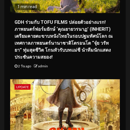
1 min read
GDH ร่วมกับ TOFU FILMS ปล่อยตัวอย่างแรก!
ภาพยนตร์ฟอร์มยักษ์ ‘คุณยายวรนาฏ’ (INHERIT)
เตรียมคายตะขาบหนังไทยในรอบปฐมทัศน์โลก ณ
เทศกาลภาพยนตร์นานาชาติโตรอนโต “จุ๋ย วรัท
ยา” ทุ่มสุดชีวิต โกนหัวรับบทแม่ชี นำทีมนักแสดง
ประชันความสยอง!
2 วัน ago
admin
UPDATE