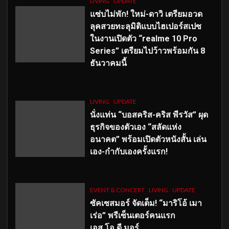
LIVING
UPDATE
แซ่บไม่พัก! ใหม่-ดาวิ เตรียมอวด
ลุคสวยทะลุมิติแบบไฮเปอร์สเปซ
ในงานเปิดตัว “realme 10 Pro
Series” เตรียมไปว้าวพร้อมกัน 8
ธันวาคมนี้
LIVING
UPDATE
นั่งแท่น “บอสคริส-คริส พีรวัส” ผุด
ธุรกิจของตัวเอง “สลัดแห่ง
อนาคต” พร้อมเปิดตัวหนังสั้น เล่น
เอง-กำกับเองครั้งแรก!
EVENT & CONCERT
LIVING
UPDATE
ซัคเซสมอร์ จัดเต็ม
!
“มาริโอ้ เมา
เร่อ” พรีเซ็นเตอร์คนแรก
เอส
.โอ.ดี มอร์