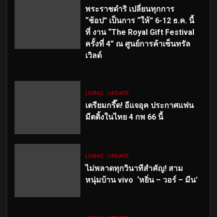
พระราชดำริ เปลี่ยนทุกการ
“ช้อป” เป็นการ “ให้” 6-12 ธ.ค. นี้
ที่ งาน “The Royal Gift Festival
ครั้งที่ 4” ณ ศูนย์การค้าเซ็นทรัล
เวิลด์
LIVING
UPDATE
เตรียมกรี๊ด! อีแจอุค ประกาศแฟน
มีตติ้งในไทย 4 กพ 66 นี้
LIVING
UPDATE
ไม่พลาดทุกวินาทีสำคัญ
! สาม
หนุ่มบ้าน vivo ‘หยิ่น – วอร์ – มีน’