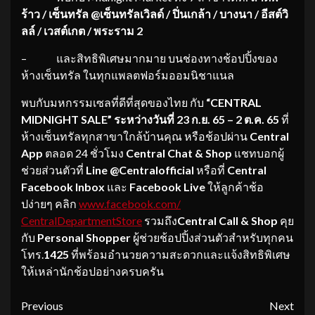
ร้าว / เซ็นทรัล
@
เซ็นทรัลเวิลด์ / ปิ่นเกล้า / บางนา / อีสต์วิ
ลล์ / เวสต์เกต / พระราม
2
– และสิทธิพิเศษมากมาย บนช่องทางช้อปปิ้งของ
ห้างเซ็นทรัล ในทุกแพลตฟอร์มออมนิชาแนล
พบกับมหกรรมเซลที่ดีที่สุดของไทย กับ
“
CENTRAL
MIDNIGHT SALE”
ระหว่างวันที่
23 ก.ย. 65
– 2 ต.ค. 65
ที่
ห้างเซ็นทรัลทุกสาขาใกล้บ้านคุณ หรือช้อปผ่าน
Central
App
ตลอด 24 ชั่วโมง
Central Chat & Shop
แชทบอกผู้
ช่วยส่วนตัวที่
L
ine @Centralofficial
หรือที่
Centr
al
Facebook Inbox
และ
Facebook Live
ให้ลูกค้าช้อ
ปง่ายๆ คลิก
www.facebook.com/
CentralDepartmentStore
รวมถึง
Central Call & Shop
คุย
กับ
Personal Shopper
ผู้ช่วยช้อปปิ้งส่วนตัวสำหรับทุกคน
โทร.
1425
ที่พร้อมอำนวยความสะดวกและแจ้งสิทธิพิเศษ
ให้เหล่านักช้อปอย่างครบครัน
Continue
Previous
Next