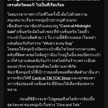
เทรนด์ทวิตเตอร์! ไปเป็
นที่เรียบร้อย
โดยบรรยากาศการไลฟ์ในครั้งนี้ เต็มไปด้วยความ
สนุกสนาน เริ่มจากหนุ่มบิวปรากฎตัวบนรถ
เพื่อเดินทางมาช้อปกับแคมเปญ
“
C
entral Midnight
Sale”
(เซ็นทรัล มิดไนท์ เซล) ที่ห้างเซ็นทรัล โดยหิ้ว
กระเป๋าใบเก่งติดตัวมา 1 ใบ งานนี้พิธีกรเลยเอาใจเหล่า
แฟนด้อมกับกิจกรรม “What’s in my Bag”
โดยขอให้หนุ่มบิวเปิดกระเป๋าเพื่อโชว์เหล่าบรรดาแฟน
คลับที่ติดตามชมไลฟ์อยู่ว่ามีอะไรอยู่ในนั้น พอเปิดกระเป๋า
มาก็ทำเอาแฟนคลับร้องว้าวกดไลค์กันรัวๆ เพราะมีแต่
ของน่ารักๆ จนทุกคนที่ชมไลฟ์ถามหาพิกัด
ช้อป ซึ่งหนุ่มบิวก็ชี้เป้าว่าของทั้งหมดที่พกติดตัวมานั้น สา
มารถช้อปได้ที่
Central TIKTOK Shop
และทุกช่องทา
งการช้อปของห้างเซ็นทรัล ที่มีของให้เลือกช้อปหลาก
หลาย
ก่อนที่พิธีกรจะพาไปพูดคุยถึงสไตล์การช้อปปิ้ง
สุด Secret ของหนุ่มบิวในช่วง “Dive and Talk”