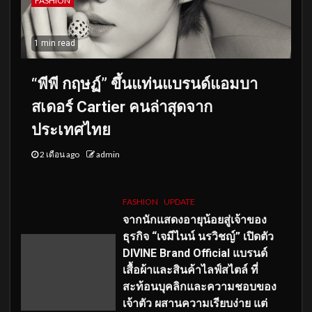
FASHION
1 min read
“พีพี กฤษฏ์” ขึ้นแท่นแบรนด์แอมบา
สเดอร์ Cartier คนล่าสุดจาก
ประเทศไทย
2 เดือน ago
admin
FASHION
UPDATE
จากนักแสดงอายุน้อยสู่เจ้าของ
ธุรกิจ “เจมีไนน์ นรวิชญ์” เปิดตัว
DIVINE Brand Official แบรนด์
เสื้อผ้าและสินค้าไลฟ์สไตล์ ที่
สะท้อนบุคลิกและความชอบของ
เจ้าตัว ผสานความเรียบง่าย แต่