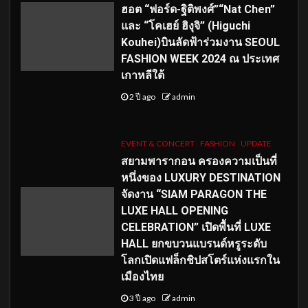
ฮอต “ฟอร์ด-ฐิติพงศ์”“Nat Chen”
และ “โคเฮย์ ฮิงุจิ” (Higuchi
Kouhei)บินลัดฟ้าร่วมงาน SEOUL
FASHION WEEK 2024 ณ ประเทศ
เกาหลีใต้
2 ปี ago
admin
EVENT & CONCERT
FASHION
UPDATE
สยามพารากอน ครองความเป็นที่
หนึ่งของ LUXURY DESTINATION
จัดงาน “SIAM PARAGON THE
LUXE HALL OPENING
CELEBRATION” เปิดพื้นที่ LUXE
HALL ยกขบวนแบรนด์หรูระดับ
โลกเปิดแฟล็กชิปสโตร์แห่งแรกใน
เมืองไทย
3 ปี ago
admin