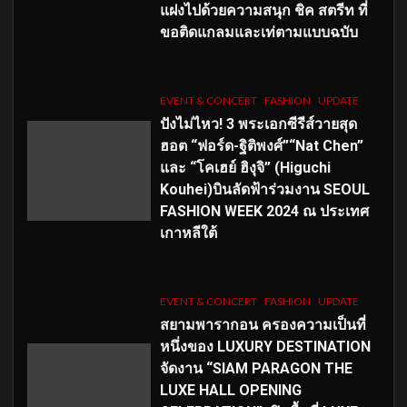
แฝงไปด้วยความสนุก ชิค สตรีท ที่
ขอติดแกลมและเท่ตามแบบฉบับ
EVENT & CONCERT
FASHION
UPDATE
ปังไม่ไหว! 3 พระเอกซีรีส์วายสุด
ฮอต “ฟอร์ด-ฐิติพงศ์”“Nat Chen”
และ “โคเฮย์ ฮิงุจิ” (Higuchi
Kouhei)บินลัดฟ้าร่วมงาน SEOUL
FASHION WEEK 2024 ณ ประเทศ
เกาหลีใต้
EVENT & CONCERT
FASHION
UPDATE
สยามพารากอน ครองความเป็นที่
หนึ่งของ LUXURY DESTINATION
จัดงาน “SIAM PARAGON THE
LUXE HALL OPENING