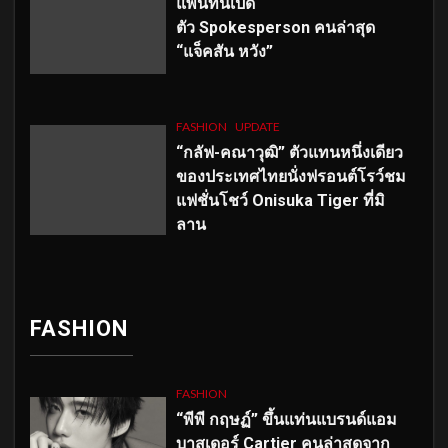
แพนทีนเปิด
ตัว
Spokesperson คนล่าสุด
“แจ็คสัน หวัง”
FASHION
UPDATE
“กลัฟ-คณาวุฒิ” ตัวแทนหนึ่งเดียว
ของประเทศไทยนั่งฟรอนต์โรว์ชม
แฟชั่นโชว์ Onisuka Tiger ที่มิ
ลาน
FASHION
FASHION
“พีพี กฤษฏ์” ขึ้นแท่นแบรนด์แอม
บาสเดอร์ Cartier คนล่าสุดจาก