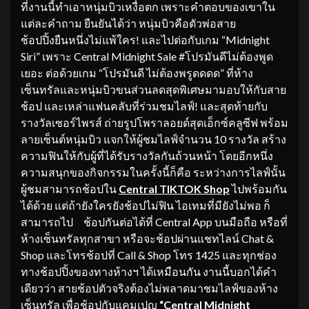
ที่งานนี้ทำเอาหนุ่มบิวเหงื่อตก เพราะคำตอบของเขาใน
แต่ละคำถาม ยืนยันได้ว่า หนุ่มบิวคือตัวพ่อสาย
ช้อปปิ้งยืนหนึ่งไม่แพ้ใคร! และไปต่อกับเกม “Midnight
Siri” เพราะ Central Midnight Sale #โปรมันดีไม่ต้องพูด
เยอะ ต่อด้วยเกม “โปรมันดี ไม่ต้องพรูดดดด” ที่ห้าง
เซ็นทรัลและหนุ่มบิวขนส่วนลดสุดพิเศษมามอบให้กับสาย
ช้อป และเหล่าแฟนคลับที่ร่วมชมไลฟ์! และสุดท้ายกับ
รางวัลเซอร์ไพรส์ ถ่ายรูปโพราลอยด์สุดเอ็กซ์คลูซีฟ พร้อม
ลายเซ็นต์หนุ่มบิว แจกให้ผู้ชมไลฟ์จำนวน 10 รางวัล สร้าง
ความฟินให้กับผู้ที่ได้รับรางวัลกันถ้วนหน้า โดยอีกหนึ่ง
ความสนุกของกิจกรรมในครั้งนี้ก็คือ ระหว่างการไลฟ์นั้น
ผู้ชมสามารถช้อปใน
Central TIKTOK Shop
ไปพร้อมกัน
ได้ด้วย แต่ถ้ายังใครยังช้อปไม่ฟิน ไอเทมที่มียังไม่พอ ก็
สามารถไป ช้อปกันต่อได้ที่ Central App บนมือถือ หรือที่
ห้างเซ็นทรัลทุกสาขา หรือจะช้อปผ่านแชทไลน์ Chat &
Shop และโทรช้อปที่ Call & Shop โทร 1425 และทุกช่อง
ทางช้อปปิ้งของทางห้างฯ ได้เหมือนกัน งานนี้บอกได้คำ
เดียวว่า สายช้อปตัวจริงต้องไม่พลาดมาชมไลฟ์ของห้าง
เซ็นทรัล เพื่อช้อปกับแคมเปญ
“
Central Midnight