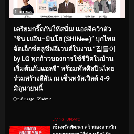
1 min read
เตรียมกรี๊ดกันให้สนั่น! แอลจีคว้าตัว
“ชิน เยอึน–มินโฮ (SHINee)” บุกไทย
จัดเอ็กซ์คลูซีฟอีเวนต์ในงาน “집들이
by LG ทุกก้าวของการใช้ชีวิตในบ้าน
เริ่มต้นกับแอลจี” พร้อมทัพศิลปินไทย
ร่วมสร้างสีสัน ณ เซ็นทรัลเวิลด์ 4-9
มิถุนายนนี้
2 เดือน ago
admin
LIVING
UPDATE
เซ็นทรัลพัฒนา คว้าสองสาวนัก