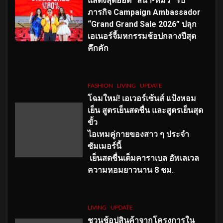
แสดงสุดฮอต “ลีน่า-หมิว” รับ
ภารกิจ Campaign Ambassador
“Grand Grand Sale 2026” ปลุก
เอเนอร์จี้มหกรรมช้อปกลางปีสุด
คึกคัก
FASHION
LIVING
UPDATE
โฉมใหม่
! เอเวอร์เซ้นส์ แป้งหอม
เย็น สูตรเย็นสดชื่น และสูตรเย็นสุด
ขั้ว
ไอเทมคู่กายของสาว ๆ ประจำ
ซัมเมอร์นี้
เย็นสดชื่นเต็มคาราเบล อัพเลเวล
ความหอมยาวนาน
8
ชม.
LIVING
UPDATE
ชวนช้อปสินค้าจากโครงการใน