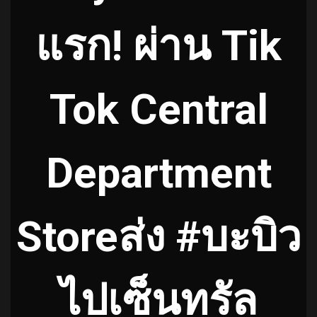
แรก! ผ่าน Tik
Tok Central
Department
Storeส่ง #บะบิว
ไปเซ็นทรัล