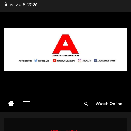
Skip
สิงหาคม 8, 2026
to
content
Primary
Watch Online
Menu
LIVING
UPDATE