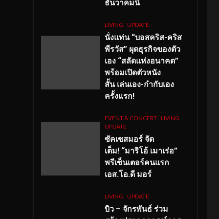
ธันวาคมนี้
LIVING
UPDATE
นั่งแท่น “บอสคริส-คริส
พีรวัส” ผุดธุรกิจของตัว
เอง “สลัดแห่งอนาคต”
พร้อมเปิดตัวหนัง
สั้น เล่นเอง-กำกับเอง
ครั้งแรก!
EVENT & CONCERT
LIVING
UPDATE
ซัคเซสมอร์ จัด
เต็ม
!
“มาริโอ้ เมาเร่อ”
พรีเซ็นเตอร์คนแรก
เอส
.โอ.ดี มอร์
LIVING
UPDATE
บิว – จักรพันธ์ ร่วม