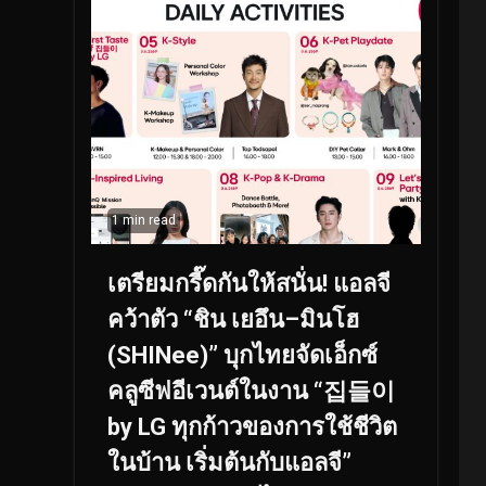
1 min read
เตรียมกรี๊ดกันให้สนั่น! แอลจี
คว้าตัว “ชิน เยอึน–มินโฮ
(SHINee)” บุกไทยจัดเอ็กซ์
คลูซีฟอีเวนต์ในงาน “집들이
by LG ทุกก้าวของการใช้ชีวิต
ในบ้าน เริ่มต้นกับแอลจี”