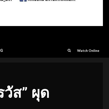
NG
Watch Online
รวัส” ผุด