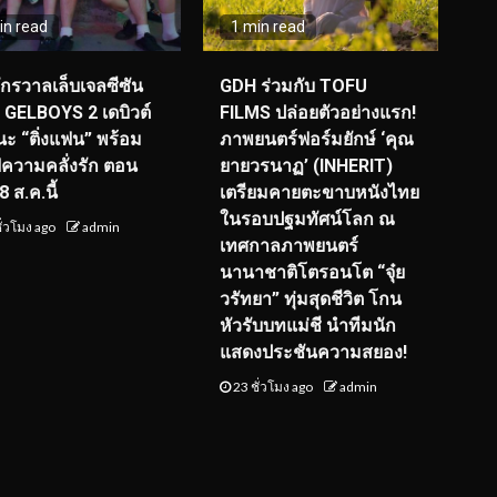
in read
1 min read
จักรวาลเล็บเจลซีซัน
GDH ร่วมกับ TOFU
! GELBOYS 2 เดบิวต์
FILMS ปล่อยตัวอย่างแรก!
ะ “ติ่งแฟน” พร้อม
ภาพยนตร์ฟอร์มยักษ์ ‘คุณ
์ฟความคลั่งรัก ตอน
ยายวรนาฏ’ (INHERIT)
 ส.ค.นี้
เตรียมคายตะขาบหนังไทย
ในรอบปฐมทัศน์โลก ณ
ั่วโมง ago
admin
เทศกาลภาพยนตร์
นานาชาติโตรอนโต “จุ๋ย
วรัทยา” ทุ่มสุดชีวิต โกน
หัวรับบทแม่ชี นำทีมนัก
แสดงประชันความสยอง!
23 ชั่วโมง ago
admin