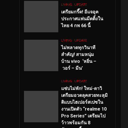
LIVING
UPDATE
เตรียมกรี๊ด! อีแจอุค
ประกาศแฟนมีตติ้งใน
ไทย 4 กพ 66 นี้
LIVING
UPDATE
ไม่พลาดทุกวินาที
สำคัญ
! สามหนุ่ม
บ้าน vivo ‘หยิ่น –
วอร์ – มีน’
LIVING
UPDATE
แซ่บไม่พัก! ใหม่-ดาวิ
เตรียมอวดลุคสวยทะลุมิ
ติแบบไฮเปอร์สเปซใน
งานเปิดตัว “realme 10
Pro Series” เตรียมไป
ว้าวพร้อมกัน 8