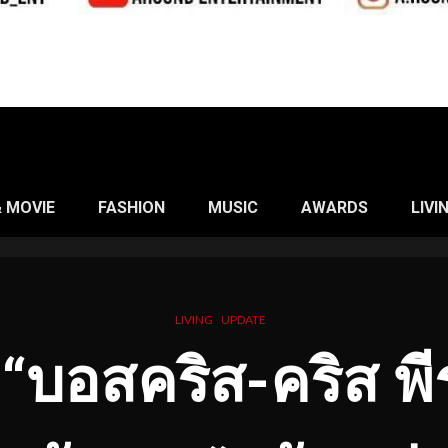
& MOVIE
FASHION
MUSIC
AWARDS
LIVI
LIVING
UPDATE
 “บอสคริส-คริส พี