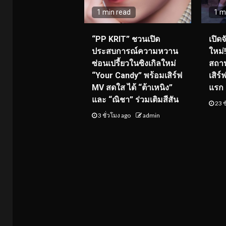
1 min read
1 m
“PP KRIT” ชวนเปิด
เปิด
ประสบการณ์ความหวาน
ใหม่
ซ่อนเปรี้ยวในซิงเกิลใหม่
สถาน
“Your Candy” พร้อมเสิร์ฟ
เสิร
MV สดใส ได้ “ต้าเหนิง”
แรก 8
และ “ณิชา” ร่วมเติมสีสัน
23 ช
3 ชั่วโมง ago
admin