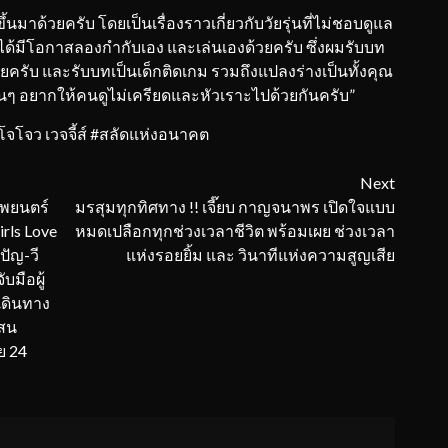
้วยครับ โดยเป็นเรื่องราวเกี่ยวกับวัยรุ่นที่ไม่ชอบดูแล
มได้มีโอกาสลองกำกับเอง และเล่นเองด้วยครับ ซึ่งผมรับบท
ลยครับ และรับบทเป็นเด็กติดเกม รวมถึงแปลงร่างเป็นทั้งคุณ
ๆ อยากให้คนดูไม่เครียดและหัวเราะไปด้วยกันครับ”
จโจว เวจจี้ส์ #สลัดแห่งอนาคต
Next
าพยนตร์
มรสุมทุกทิศทาง !! เจี๊ยบ กาญจนาพร เปิดใจแบบ
rls Love
หมดเปลือกทุกช่วงเวลาชีวิต พร้อมเผย ช่วงเวลา
ปัญ-วี
แห่งรอยยิ้ม และ วินาทีแห่งความสูญเสีย
บมือผู้
เดินทาง
แสน
ย 24