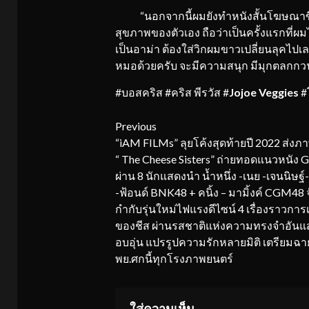
“นอกจากนี้ผมยังทำหนังสั้นโฆษณาขึ้นมาด
สุขภาพของตัวเอง ถือว่าเป็นครั้งแรกที่ผ
เป็นอาม่า ต้องใส่วิกผมขาวเปลี่ยนลุคไปเ
หมอด้วยครับ จะมีความสนุก มีมุกตลกกวน
#บอสคริส #คริส พีรวัส #
Jojoe Veggies
#โ
Continue
Previous
“iAM FILMs” ลุยโค้งสุดท้ายปี 2022 ส่งภ
Reading
“ The Cheese Sisters” ถ่ายทอดแนวหนัง Gi
ผ่าน 8 นักแสดงนำ น้ำหนึ่ง -เนย -เจนนิษฐ์-
-ฟ้อนด์ BNK48 + คนิ้ง – มามิ้งค์ CGM48 จั
กำกับรุ่นใหม่ไฟแรงดีไซน์ 4 เรื่องราวการ
ของชีส ผ่านรสชาติแห่งความทรงจำอัน
อบอุ่น แปรรูปความรักหลายมิติ เตรียมฉา
พย.ศกนี้ทุกโรงภาพยนตร์
ใส่ความเห็น