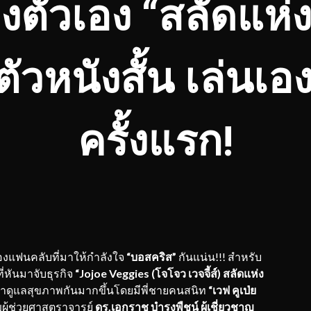
องตัวเอง “สลัดแห
ตัวหนังสั้น เล่นเอ
ครั้งแรก!
องแฟนคลับที่มาให้กำลังใจ
“บอสคริส”
กันแน่น!!! สำหรับ
ี่หันมาจับธุรกิจ
“
Jojoe Veggies
(โจโจว เวจจี้ส์)
สลัดแห่ง
นมาดูแลสุขภาพกันมากขึ้นโดยมีพี่ชายคนสนิท
“เวฟ คูเป่ย
ญผู้ช่วยศาสตราจารย์
ดร
.เอกราช บำรุงพืชน์ ผู้เชี่ยวชาญ