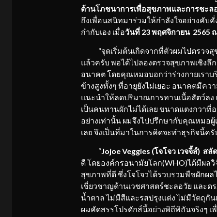
ด้านโภชนาการเพื่
อสุขภาพและการชะลอว
ถึงเพื่อนสนิทมาร่วมให้กำลังใจอย่างคับคั่ง
กำกับเอง เมื่อ
วันที่ 23 พฤศจิกายน 2565 
“จุดเริ่มต้นเกิดจากที่ตัวผมไปตรวจสุขภา
แล้วครับ พอได้ไปลองตรวจสุขภาพเชิงล
อนาคต โดยคุณหมอบอกว่าร่างกายเราบริโภคแ
ข้างสูงทั้งๆ ที่อายุยังไม่เยอะ อนาคตมีค
แนะนำให้ลดปริมาณการทานเนื้อสัตว์ลง แ
เป็นคนทานผักไม่ได้เลย ขนาดแตงกวาที่อยู
อย่างเท่านั้น ผมจึงไปปรึกษากับคุณหมอผู
เลย จึงเป็นที่มาในการคิดจะทำธุรกิจนี้ครั
“
Jojoe Veggies
(โจโจว เวจจี้ส์)
สลั
ดี โดยองค์กรอนามัยโลก(WHO)ได้มีผลวิจัย
สุขภาพที่ดี ซึ่งโจโจวได้รวบรวมพืชผักผลไม
เชี่ยวชาญด้านเวชศาสตร์ชะลอวัย และดร.
น้ำตาล ไม่มีสีและรสปรุงแต่ง ไม่มีวัตถุกั
ผมคัดสรรโปรดักส์นี้อย่างพิถีพิถันจริงๆ 