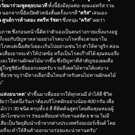
ัยมาร่วมพู
ดคุยบนเวที
ทั้งนี้ยังมีคุณพ่อ-คุณแม่คริส รวม
 นอกจากนี้ยังเปิดตัวหนังสั้นครั้งแรกที่
“
คริส”
เล่นเอง-
ณ ศูนย์การค้าเดอะ สตรีท รัชดา
ซึ่งหนุ่ม
“คริส”
เผยว่า
พ ซึ่งก่อนหน้านี้คิดว่าตัวเองเป็นคนร่างกายแข็งแรงอยู่
ึกก็เจอกับปัญหาหลายอย่างโรคบางโรคที่จะตามมาใน
ต่เนื้อสัตว์เยอะเกินไปอย่างเช่น ไก่ ทำให้ค่ายูริก ค่อน
วามเสี่ยงอาจจะทำให้ปวดข้อ หรือเป็นโรคเก๊าท์ได้ คุณหมอจึง
ละให้ทานผักผลไม้มากขึ้น ซึ่งปัญหาที่สำคัญของผมคือ
่ในซูชิยังเขี่ยออกเลยครับ รวมถึงผลไม้ทานได้แค่บาง
้เชี่ยวชาญว่ามีทางเลือกอื่นไหมสำหรับคนไม่ทานผักผลไม้
บ”
ดแห่งอนาคต
” ทำขึ้นมาเพื่ออยากให้ทุกคนมี ลำไส้ดี ชีวิต
ว่าในหนึ่งวันเราต้องบริโภคผักอย่างน้อย 400 กรัม เพื่อ
้กว่า 30 ชนิด ครบทั้ง 6 สี ที่คิดค้นสูตรโดยทีมคุณหมอผู้
นักโภชนาการ 1ซองเทียบเท่ากับทานสลัด 6 ชาม ไม่มี
นเสีย เป็นวัตถุดิบนำเข้าจากต่างประเทศร้อยเปอร์เซ็นต์ โดย
เพื่อที่จะทำให้สินค้าออกมาอร่อยและน่าทานครับ”