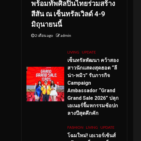
พร้อมทัพศิลปินไทยร่วมสร้าง
สีสัน ณ เซ็นทรัลเวิลด์ 4-9
มิถุนายนนี้
2 เดือน ago
admin
LIVING
UPDATE
เซ็นทรัลพัฒนา คว้าสอง
สาวนักแสดงสุดฮอต “ลี
น่า-หมิว” รับภารกิจ
Campaign
Ambassador “Grand
Grand Sale 2026” ปลุก
เอเนอร์จี้มหกรรมช้อปก
ลางปีสุดคึกคัก
FASHION
LIVING
UPDATE
โฉมใหม่
! เอเวอร์เซ้นส์