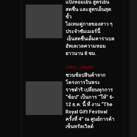
แป้งหอมเย็น สูตรเย็น
สดชื่น และสูตรเย็นสุด
ขั้ว
ไอเทมคู่กายของสาว ๆ
ประจำซัมเมอร์นี้
เย็นสดชื่นเต็มคาราเบล
อัพเลเวลความหอม
ยาวนาน
8
ชม.
LIVING
UPDATE
ชวนช้อปสินค้าจาก
โครงการในพระ
ราชดำริ เปลี่ยนทุกการ
“ช้อป” เป็นการ “ให้” 6-
12 ธ.ค. นี้ ที่ งาน “The
Royal Gift Festival
ครั้งที่ 4” ณ ศูนย์การค้า
เซ็นทรัลเวิลด์