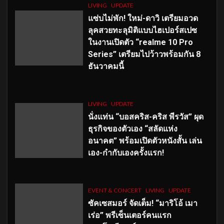
LIVING
UPDATE
แซ่บไม่พัก! ใหม่-ดาวิ เตรียมอวด
ลุคสวยทะลุมิติแบบไฮเปอร์สเปซ
ในงานเปิดตัว “realme 10 Pro
Series” เตรียมไปว้าวพร้อมกัน 8
ธันวาคมนี้
LIVING
UPDATE
นั่งแท่น “บอสคริส-คริส พีรวัส” ผุด
ธุรกิจของตัวเอง “สลัดแห่ง
อนาคต” พร้อมเปิดตัวหนังสั้น เล่น
เอง-กำกับเองครั้งแรก!
EVENT & CONCERT
LIVING
UPDATE
ซัคเซสมอร์ จัดเต็ม
!
“มาริโอ้ เมา
เร่อ” พรีเซ็นเตอร์คนแรก