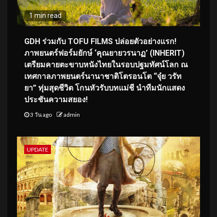
1 min read
GDH ร่วมกับ TOFU FILMS ปล่อยตัวอย่างแรก!
ภาพยนตร์ฟอร์มยักษ์ ‘คุณยายวรนาฏ’ (INHERIT)
เตรียมคายตะขาบหนังไทยในรอบปฐมทัศน์โลก ณ
เทศกาลภาพยนตร์นานาชาติโตรอนโต “จุ๋ย วรัท
ยา” ทุ่มสุดชีวิต โกนหัวรับบทแม่ชี นำทีมนักแสดง
ประชันความสยอง!
3 วัน ago
admin
UPDATE