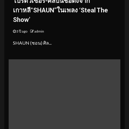
โปรดิวเซอร์-ศิลปินชื่อดังจาก
เกาหลี“SHAUN”ในเพลง ‘Steal The
Show’
3 ปี ago
admin
SHAUN (ชอน) ศิล...