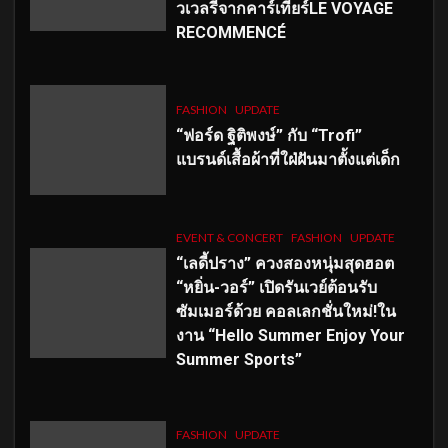
วเวลรีจากคาร์เทียร์LE VOYAGE
RECOMMENCÉ
FASHION
UPDATE
“ฟอร์ด ฐิติพงษ์” กับ “Trofi”
แบรนด์เสื้อผ้าที่ใฝ่ฝันมาตั้งแต่เด็ก
EVENT & CONCERT
FASHION
UPDATE
“เลดี้ปราง” ควงสองหนุ่มสุดฮอต
“หยิ่น-วอร์” เปิดรันเวย์ต้อนรับ
ซัมเมอร์ด้วย คอลเลกชั่นใหม่!ใน
งาน “Hello Summer Enjoy Your
Summer Sports”
FASHION
UPDATE