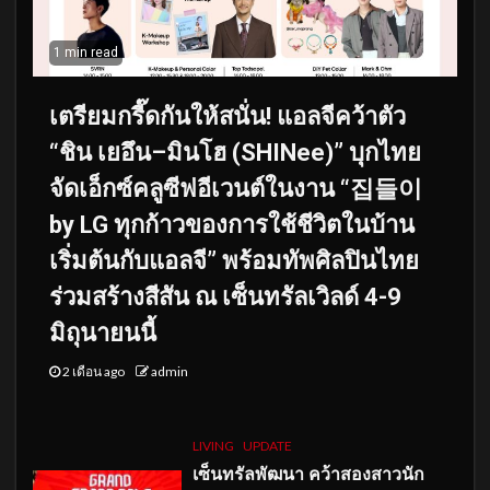
1 min read
เตรียมกรี๊ดกันให้สนั่น! แอลจีคว้าตัว
“ชิน เยอึน–มินโฮ (SHINee)” บุกไทย
จัดเอ็กซ์คลูซีฟอีเวนต์ในงาน “집들이
by LG ทุกก้าวของการใช้ชีวิตในบ้าน
เริ่มต้นกับแอลจี” พร้อมทัพศิลปินไทย
ร่วมสร้างสีสัน ณ เซ็นทรัลเวิลด์ 4-9
มิถุนายนนี้
2 เดือน ago
admin
LIVING
UPDATE
เซ็นทรัลพัฒนา คว้าสองสาวนัก