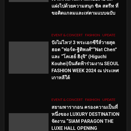
แฝงไปด้วยความสนุก ชิค สตรีท ที่
ขอติดแกลมและเท่ตามแบบฉบับ
EVENT & CONCERT
FASHION
UPDATE
ปังไม่ไหว! 3 พระเอกซีรีส์วายสุด
ฮอต “ฟอร์ด-ฐิติพงศ์”“Nat Chen”
และ “โคเฮย์ ฮิงุจิ” (Higuchi
Kouhei)บินลัดฟ้าร่วมงาน SEOUL
FASHION WEEK 2024 ณ ประเทศ
เกาหลีใต้
EVENT & CONCERT
FASHION
UPDATE
สยามพารากอน ครองความเป็นที่
หนึ่งของ LUXURY DESTINATION
จัดงาน “SIAM PARAGON THE
LUXE HALL OPENING