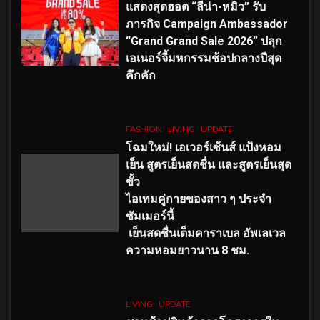
แสดงสุดฮอต “ลีน่า-หมิว” รับ
ภารกิจ Campaign Ambassador
“Grand Grand Sale 2026” ปลุก
เอเนอร์จี้มหกรรมช้อปกลางปีสุด
คึกคัก
FASHION
LIVING
UPDATE
โฉมใหม่
! เอเวอร์เซ้นส์ แป้งหอม
เย็น สูตรเย็นสดชื่น และสูตรเย็นสุด
ขั้ว
ไอเทมคู่กายของสาว ๆ ประจำ
ซัมเมอร์นี้
เย็นสดชื่นเต็มคาราเบล อัพเลเวล
ความหอมยาวนาน
8
ชม.
LIVING
UPDATE