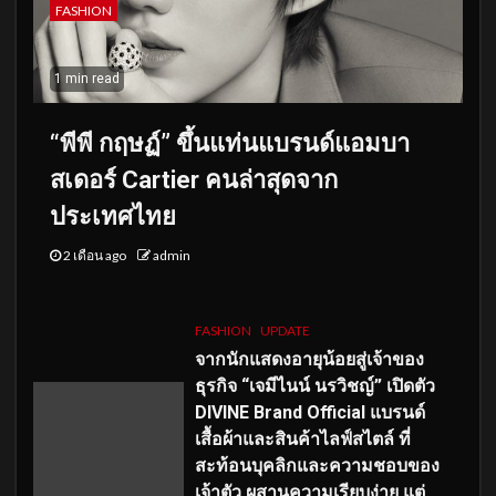
FASHION
1 min read
“พีพี กฤษฏ์” ขึ้นแท่นแบรนด์แอมบา
สเดอร์ Cartier คนล่าสุดจาก
ประเทศไทย
2 เดือน ago
admin
FASHION
UPDATE
จากนักแสดงอายุน้อยสู่เจ้าของ
ธุรกิจ “เจมีไนน์ นรวิชญ์” เปิดตัว
DIVINE Brand Official แบรนด์
เสื้อผ้าและสินค้าไลฟ์สไตล์ ที่
สะท้อนบุคลิกและความชอบของ
เจ้าตัว ผสานความเรียบง่าย แต่