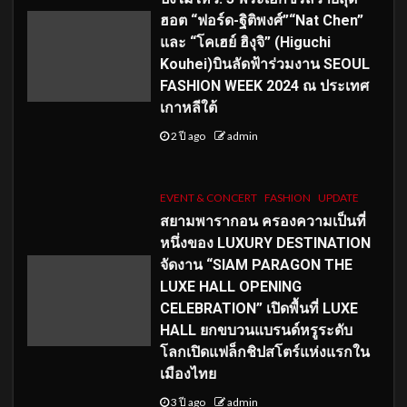
ฮอต “ฟอร์ด-ฐิติพงศ์”“Nat Chen”
และ “โคเฮย์ ฮิงุจิ” (Higuchi
Kouhei)บินลัดฟ้าร่วมงาน SEOUL
FASHION WEEK 2024 ณ ประเทศ
เกาหลีใต้
2 ปี ago
admin
EVENT & CONCERT
FASHION
UPDATE
สยามพารากอน ครองความเป็นที่
หนึ่งของ LUXURY DESTINATION
จัดงาน “SIAM PARAGON THE
LUXE HALL OPENING
CELEBRATION” เปิดพื้นที่ LUXE
HALL ยกขบวนแบรนด์หรูระดับ
โลกเปิดแฟล็กชิปสโตร์แห่งแรกใน
เมืองไทย
3 ปี ago
admin