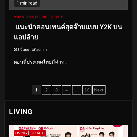
1 min read
ASIAN
TV & MOVIE
UPDATE
แนะนำคอนเทนต์สุดจ๊าบแบบ Y2K บ
น
แอปอ้าย
3 ปี ago
admin
ตอนนี้ประเทศไทยมีคำท...
Posts
1
2
3
4
…
16
Next
pagination
LIVING
LIVING
UPDATE