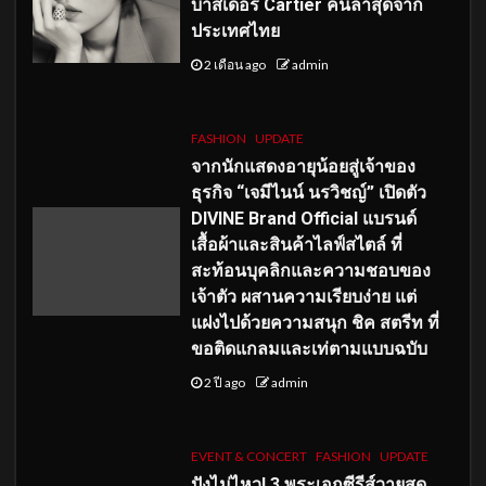
บาสเดอร์ Cartier คนล่าสุดจาก
ประเทศไทย
2 เดือน ago
admin
FASHION
UPDATE
จากนักแสดงอายุน้อยสู่เจ้าของ
ธุรกิจ “เจมีไนน์ นรวิชญ์” เปิดตัว
DIVINE Brand Official แบรนด์
เสื้อผ้าและสินค้าไลฟ์สไตล์ ที่
สะท้อนบุคลิกและความชอบของ
เจ้าตัว ผสานความเรียบง่าย แต่
แฝงไปด้วยความสนุก ชิค สตรีท ที่
ขอติดแกลมและเท่ตามแบบฉบับ
2 ปี ago
admin
EVENT & CONCERT
FASHION
UPDATE
ปังไม่ไหว! 3 พระเอกซีรีส์วายสุด