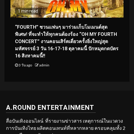
1 min read
“FOURTH” ชวนแฟนๆ มาร่วมเก็บโมเมนต์สุด
พิเศษ! ที่จะทำให้ทุกคนต้องร้อง “OH MY FOURTH
CONCERT” งานคอนเสิร์ตเดี่ยวครั้งยิ่งใหญ่สุด
มหัศจรรย์ 3 วัน 16-17-18 ตุลาคมนี้ ปักหมุดกดบัตร
16 สิงหาคมนี้!!
3 วัน ago
admin
A.ROUND ENTERTAINMENT
สื่อบันเทิงออนไลน์ ที่รายงานข่าวสาร เหตุการณ์ในแวดวง
การบันเทิงไทย ผลิตคอนเทนท์ที่หลากหลาย ครอบคลุมทั้ง 2