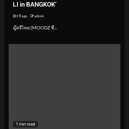
LI in BANGKOK’
3 ปี ago
admin
มู๊ดจึไทย (MOODZ ชื่...
1 min read