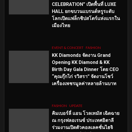
CELEBRATION” เปิดพื้นที่ LUXE
HALL ยกขบวนแบรนด์หรูระดับ
โลกเปิดแฟล็กชิปสโตร์แห่งแรกใน
เมืองไทย
EVENT & CONCERT
FASHION
KK Diamonds จัดงาน Grand
Opening KK Diamond & KK
Birth Day Gala Dinner โดย CEO
“คุณกุ๊กไก่ รวิสรา” จัดงานโชว์
เครื่องเพชรมูลค่าหลายล้านบาท
FASHION
UPDATE
คิมเบอร์ลี่ แอน โวลเทมัส เฉิดฉาย
ณ กรุงฟลอเรนซ์ ประเทศอิตาลี
ร่วมงานเปิดตัวคอลเลคชั่นไฮจิ