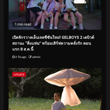
1 min read
เปิดจักรวาลเล็บเจลซีซันใหม่! GELBOYS 2 เดบิวต์
สถานะ “ติ่งแฟน” พร้อมเสิร์ฟความคลั่งรัก ตอน
แรก 8 ส.ค.นี้
3 วัน ago
admin
UPDATE