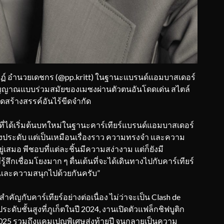
กฤษฏ์ อำนวยเดชกร (@pp.kritt) ในฐานะแบรนด์แอมบาสเดอร์
ิญญาณแบบร่วมสมัยของเมซงผ่านตัวตนอันโดดเด่น สไตล์
ดสร้างสรรค์อันไร้ขีดจำกัด
ับที่ได้เริ่มต้นบทใหม่ในฐานะคาร์เทียร์แบรนด์แอมบาสเดอร์
รื่องประดับ แต่เป็นเหมือนเรื่องราว ความทรงจำ และความ
ู่เสมอ พีชอบที่แต่ละชิ้นมีความสง่างาม แต่ก็ยังมี
ีรู้สึกเชื่อมโยงมาก ๆ ตื่นเต้นที่จะได้เดินทางไปกับคาร์เทียร์
 และความสนุกไปด้วยกันครับ”
คัญกับคาร์เทียร์อย่างต่อเนื่อง ไม่ว่าจะเป็น Clash de
ะดับชั้นสูงที่ภูเก็ตในปี 2024, งานเปิดตัวแฟล็กชิฟบูติก
025 รวมถึงแคมเปญพิเศษส่งท้ายปี จนกลายเป็นความ