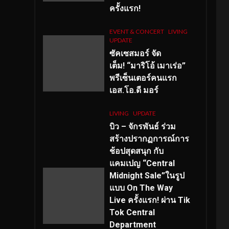
ครั้งแรก!
EVENT & CONCERT
LIVING
UPDATE
ซัคเซสมอร์ จัด
เต็ม
!
“มาริโอ้ เมาเร่อ”
พรีเซ็นเตอร์คนแรก
เอส
.โอ.ดี มอร์
LIVING
UPDATE
บิว – จักรพันธ์ ร่วม
สร้างปรากฏการณ์การ
ช้อปสุดสนุก กับ
แคมเปญ “Central
Midnight Sale”ในรูป
แบบ On The Way
Live ครั้งแรก! ผ่าน Tik
Tok Central
Department