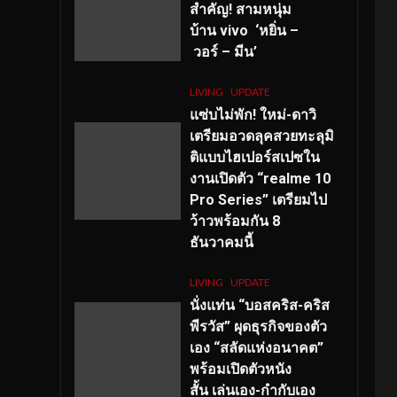
สำคัญ
! สามหนุ่ม
บ้าน vivo ‘หยิ่น –
วอร์ – มีน’
LIVING
UPDATE
แซ่บไม่พัก! ใหม่-ดาวิ
เตรียมอวดลุคสวยทะลุมิ
ติแบบไฮเปอร์สเปซใน
งานเปิดตัว “realme 10
Pro Series” เตรียมไป
ว้าวพร้อมกัน 8
ธันวาคมนี้
LIVING
UPDATE
นั่งแท่น “บอสคริส-คริส
พีรวัส” ผุดธุรกิจของตัว
เอง “สลัดแห่งอนาคต”
พร้อมเปิดตัวหนัง
สั้น เล่นเอง-กำกับเอง