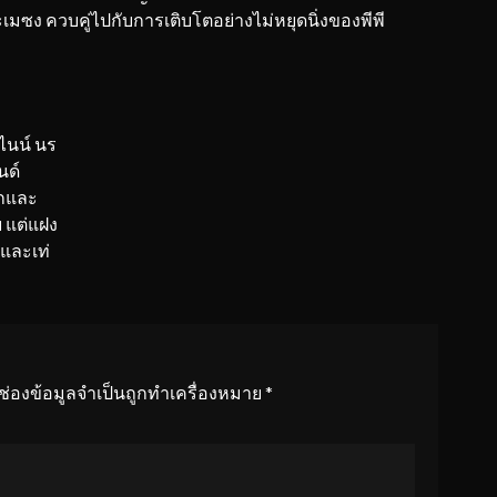
และเมซง ควบคู่ไปกับการเติบโตอย่างไม่หยุดนิ่งของพีพี
ีไนน์ นร
นด์
ิกและ
 แต่แฝง
และเท่
ช่องข้อมูลจำเป็นถูกทำเครื่องหมาย
*