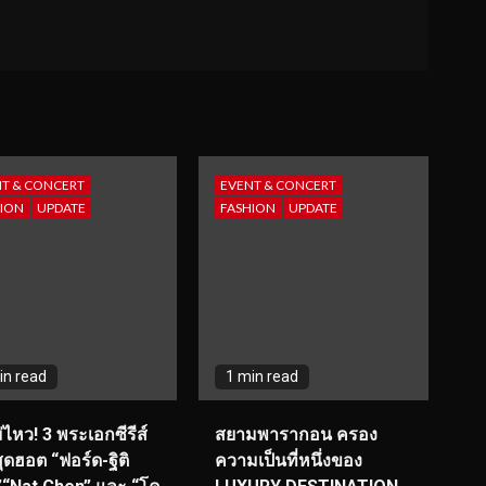
T & CONCERT
EVENT & CONCERT
ION
UPDATE
FASHION
UPDATE
in read
1 min read
่ไหว! 3 พระเอกซีรีส์
สยามพารากอน ครอง
ุดฮอต “ฟอร์ด-ฐิติ
ความเป็นที่หนึ่งของ