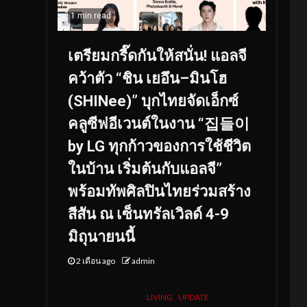
1 min read
เตรียมกรี๊ดกันให้สนั่น! แอลจี
คว้าตัว “ชิน เยอึน–มินโฮ
(SHINee)” บุกไทยจัดเอ็กซ์
คลูซีฟอีเวนต์ในงาน “집들이
by LG ทุกก้าวของการใช้ชีวิต
ในบ้าน เริ่มต้นกับแอลจี”
พร้อมทัพศิลปินไทยร่วมสร้าง
สีสัน ณ เซ็นทรัลเวิลด์ 4-9
มิถุนายนนี้
2 เดือน ago
admin
LIVING
UPDATE