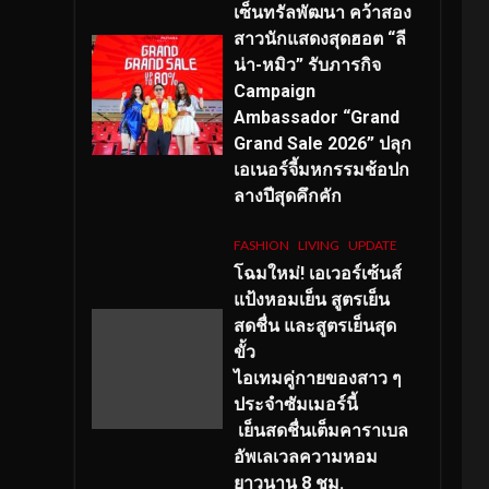
เซ็นทรัลพัฒนา คว้าสอง
สาวนักแสดงสุดฮอต “ลี
น่า-หมิว” รับภารกิจ
Campaign
Ambassador “Grand
Grand Sale 2026” ปลุก
เอเนอร์จี้มหกรรมช้อปก
ลางปีสุดคึกคัก
FASHION
LIVING
UPDATE
โฉมใหม่
! เอเวอร์เซ้นส์
แป้งหอมเย็น สูตรเย็น
สดชื่น และสูตรเย็นสุด
ขั้ว
ไอเทมคู่กายของสาว ๆ
ประจำซัมเมอร์นี้
เย็นสดชื่นเต็มคาราเบล
อัพเลเวลความหอม
ยาวนาน
8
ชม.