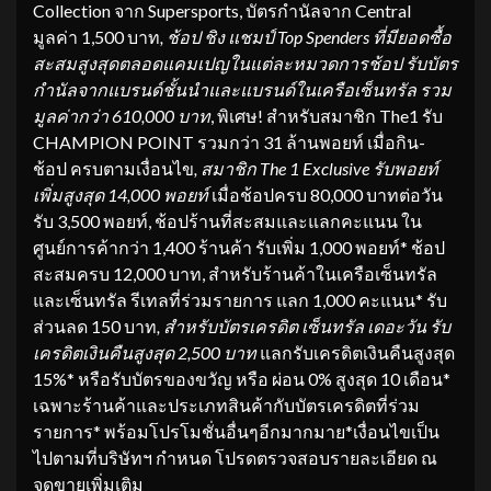
Collection จาก Supersports, บัตรกำนัลจาก Central
มูลค่า 1,500 บาท
, ช้อป ชิง แชมป์ Top Spenders ที่มียอดซื้อ
สะสมสูงสุดตลอดแคมเปญในแต่ละหมวดการช้อป รับบัตร
กำนัลจากแบรนด์ชั้นนำและแบรนด์ในเครือเซ็นทรัล รวม
มูลค่ากว่า 610,000 บาท
, พิเศษ! สำหรับสมาชิก The1 รับ
CHAMPION POINT รวมกว่า 31 ล้านพอยท์ เมื่อกิน-
ช้อป ครบตามเงื่อนไข
, สมาชิก The 1 Exclusive รับพอยท์
เพิ่มสูงสุด 14,000 พอยท์
เมื่อช้อปครบ 80,000 บาทต่อวัน
รับ 3,500 พอยท์, ช้อปร้านที่สะสมและแลกคะแนน ใน
ศูนย์การค้ากว่า 1,400 ร้านค้า รับเพิ่ม 1,000 พอยท์* ช้อป
สะสมครบ 12,000 บาท, สำหรับร้านค้าในเครือเซ็นทรัล
และเซ็นทรัล รีเทลที่ร่วมรายการ แลก 1,000 คะแนน* รับ
ส่วนลด 150 บาท
, สำหรับบัตรเครดิต เซ็นทรัล เดอะวัน รับ
เครดิตเงินคืนสูงสุด 2,500 บาท
แลกรับเครดิตเงินคืนสูงสุด
15%* หรือรับบัตรของขวัญ หรือ ผ่อน 0% สูงสุด 10 เดือน*
เฉพาะร้านค้าและประเภทสินค้ากับบัตรเครดิตที่ร่วม
รายการ* พร้อมโปรโมชั่นอื่นๆอีกมากมาย*เงื่อนไขเป็น
ไปตามที่บริษัทฯ กำหนด โปรดตรวจสอบรายละเอียด ณ
จุดขายเพิ่มเติม