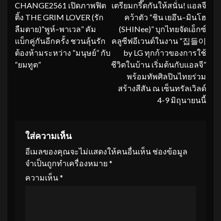
CHANGE2561 เปิดภาพฟิต
เตรียมกรี๊ดกันให้สนั่น! แอลจี
Reading
ติ้ง THE GRIM LOVER (รัก
คว้าตัว “ชิน เยอึน–มินโฮ
ลืมตาย)“พูห์–พาเวล” คัม
(SHINee)” บุกไทยจัดเอ็กซ์
แบ็กคู่กันอีกครั้ง ชวนลุ้นรัก
คลูซีฟอีเวนต์ในงาน “집들이
ต้องห้ามระหว่าง “มนุษย์” กับ
by LG ทุกก้าวของการใช้
“ยมทูต”
ชีวิตในบ้าน เริ่มต้นกับแอลจี”
พร้อมทัพศิลปินไทยร่วม
สร้างสีสัน ณ เซ็นทรัลเวิลด์
4-9 มิถุนายนนี้
ใส่ความเห็น
อีเมลของคุณจะไม่แสดงให้คนอื่นเห็น
ช่องข้อมูล
จำเป็นถูกทำเครื่องหมาย
*
ความเห็น
*