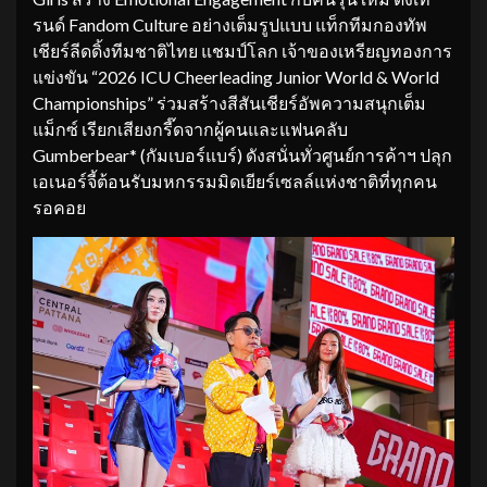
รนด์ Fandom Culture อย่างเต็มรูปแบบ แท็กทีมกองทัพ
เชียร์ลีดดิ้งทีมชาติไทย แชมป์โลก เจ้าของเหรียญทองการ
แข่งขัน “2026 ICU Cheerleading Junior World & World
Championships” ร่วมสร้างสีสันเชียร์อัพความสนุกเต็ม
แม็กซ์ เรียกเสียงกรี๊ดจากผู้คนและแฟนคลับ
Gumberbear* (กัมเบอร์แบร์) ดังสนั่นทั่วศูนย์การค้าฯ ปลุก
เอเนอร์จี้ต้อนรับมหกรรมมิดเยียร์เซลล์แห่งชาติที่ทุกคน
รอคอย