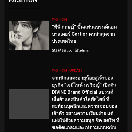
FASHION
FASHION
“พีพี กฤษฏ์” ขึ้นแท่นแบรนด์แอม
บาสเดอร์ Cartier คนล่าสุดจาก
ประเทศไทย
2 เดือน ago
admin
FASHION
UPDATE
จากนักแสดงอายุน้อยสู่เจ้าของ
ธุรกิจ “เจมีไนน์ นรวิชญ์” เปิดตัว
DIVINE Brand Official แบรนด์
เสื้อผ้าและสินค้าไลฟ์สไตล์ ที่
สะท้อนบุคลิกและความชอบของ
เจ้าตัว ผสานความเรียบง่าย แต่
แฝงไปด้วยความสนุก ชิค สตรีท ที่
ขอติดแกลมและเท่ตามแบบฉบับ