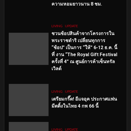
ความหอมยาวนาน
8
ชม.
LIVING
UPDATE
ชวนช้อปสินค้าจากโครงการใน
พระราชดำริ เปลี่ยนทุกการ
“ช้อป” เป็นการ “ให้” 6-12 ธ.ค. นี้
ที่ งาน “The Royal Gift Festival
ครั้งที่ 4” ณ ศูนย์การค้าเซ็นทรัล
เวิลด์
LIVING
UPDATE
เตรียมกรี๊ด! อีแจอุค ประกาศแฟน
มีตติ้งในไทย 4 กพ 66 นี้
LIVING
UPDATE