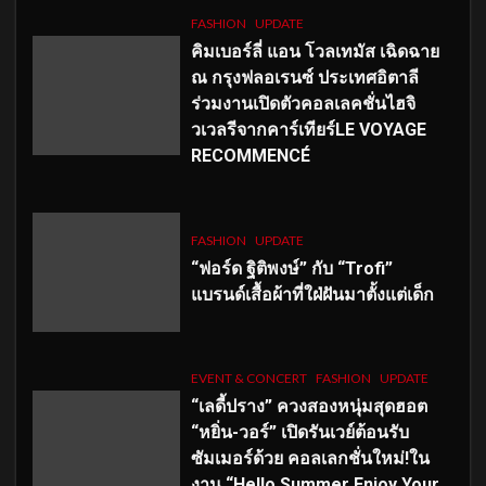
FASHION
UPDATE
คิมเบอร์ลี่ แอน โวลเทมัส เฉิดฉาย
ณ กรุงฟลอเรนซ์ ประเทศอิตาลี
ร่วมงานเปิดตัวคอลเลคชั่นไฮจิ
วเวลรีจากคาร์เทียร์LE VOYAGE
RECOMMENCÉ
FASHION
UPDATE
“ฟอร์ด ฐิติพงษ์” กับ “Trofi”
แบรนด์เสื้อผ้าที่ใฝ่ฝันมาตั้งแต่เด็ก
EVENT & CONCERT
FASHION
UPDATE
“เลดี้ปราง” ควงสองหนุ่มสุดฮอต
“หยิ่น-วอร์” เปิดรันเวย์ต้อนรับ
ซัมเมอร์ด้วย คอลเลกชั่นใหม่!ใน
งาน “Hello Summer Enjoy Your