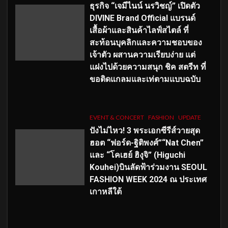
ธุรกิจ “เจมีไนน์ นรวิชญ์” เปิดตัว
DIVINE Brand Official แบรนด์
เสื้อผ้าและสินค้าไลฟ์สไตล์ ที่
สะท้อนบุคลิกและความชอบของ
เจ้าตัว ผสานความเรียบง่าย แต่
แฝงไปด้วยความสนุก ชิค สตรีท ที่
ขอติดแกลมและเท่ตามแบบฉบับ
EVENT & CONCERT
FASHION
UPDATE
ปังไม่ไหว! 3 พระเอกซีรีส์วายสุด
ฮอต “ฟอร์ด-ฐิติพงศ์”“Nat Chen”
และ “โคเฮย์ ฮิงุจิ” (Higuchi
Kouhei)บินลัดฟ้าร่วมงาน SEOUL
FASHION WEEK 2024 ณ ประเทศ
เกาหลีใต้