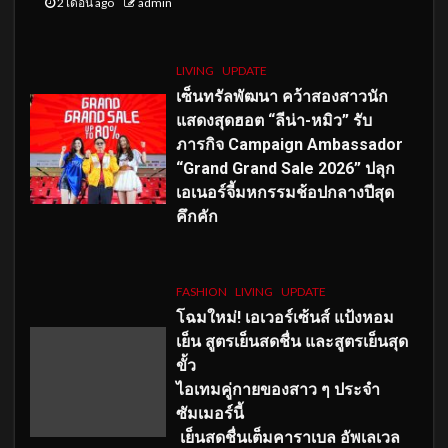
2 เดือน ago
admin
LIVING
UPDATE
เซ็นทรัลพัฒนา คว้าสองสาวนัก
แสดงสุดฮอต “ลีน่า-หมิว” รับ
ภารกิจ Campaign Ambassador
“Grand Grand Sale 2026” ปลุก
เอเนอร์จี้มหกรรมช้อปกลางปีสุด
คึกคัก
FASHION
LIVING
UPDATE
โฉมใหม่
! เอเวอร์เซ้นส์ แป้งหอม
เย็น สูตรเย็นสดชื่น และสูตรเย็นสุด
ขั้ว
ไอเทมคู่กายของสาว ๆ ประจำ
ซัมเมอร์นี้
เย็นสดชื่นเต็มคาราเบล อัพเลเวล