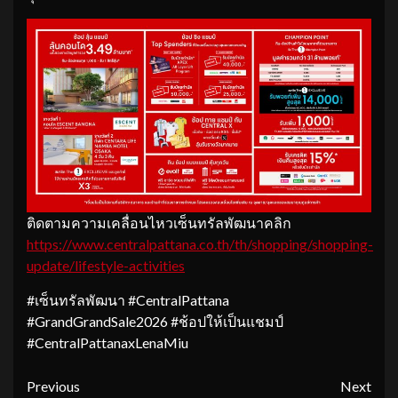
ติดตามความเคลื่อนไหวเซ็นทรัลพัฒนาคลิก
https://www.centralpattana.co.th/th/shopping/shopping-
update/lifestyle-activities
#เซ็นทรัลพัฒนา #CentralPattana
#GrandGrandSale2026 #ช้อปให้เป็นแชมป์
#CentralPattanaxLenaMiu
Continue
Previous
Next