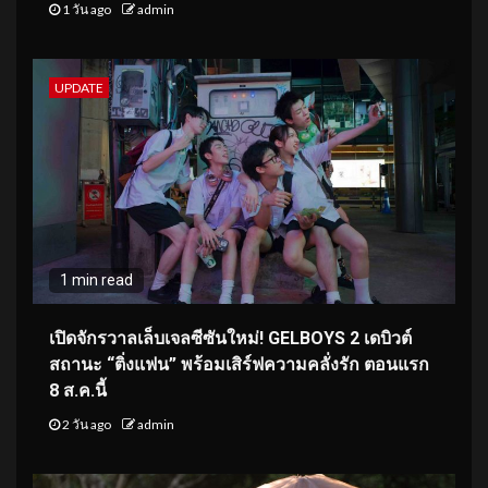
1 วัน ago
admin
UPDATE
1 min read
เปิดจักรวาลเล็บเจลซีซันใหม่! GELBOYS 2 เดบิวต์
สถานะ “ติ่งแฟน” พร้อมเสิร์ฟความคลั่งรัก ตอนแรก
8 ส.ค.นี้
2 วัน ago
admin