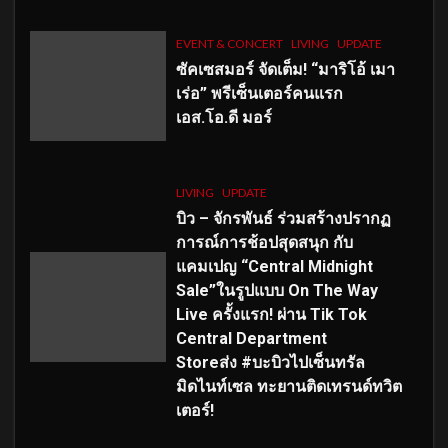
EVENT & CONCERT
LIVING
UPDATE
ซัคเซสมอร์ จัดเต็ม
!
“มาริโอ้ เมา
เร่อ” พรีเซ็นเตอร์คนแรก
เอส
.โอ.ดี มอร์
LIVING
UPDATE
บิว – จักรพันธ์ ร่วมสร้างปรากฏ
การณ์การช้อปสุดสนุก กับ
แคมเปญ “Central Midnight
Sale”ในรูปแบบ On The Way
Live ครั้งแรก! ผ่าน Tik Tok
Central Department
Storeส่ง #บะบิวไปเซ็นทรัล
มิดไนท์เซล ทะยานติดเทรนด์ทวิต
เตอร์!