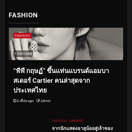
FASHION
FASHION
1 min read
“พีพี กฤษฏ์” ขึ้นแท่นแบรนด์แอมบา
สเดอร์ Cartier คนล่าสุดจาก
ประเทศไทย
2 เดือน ago
admin
FASHION
UPDATE
จากนักแสดงอายุน้อยสู่เจ้าของ