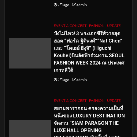
2 ปี ago
admin
EVENT & CONCERT
FASHION
UPDATE
ปังไม่ไหว! 3 พระเอกซีรีส์วายสุด
ฮอต “ฟอร์ด-ฐิติพงศ์”“Nat Chen”
และ “โคเฮย์ ฮิงุจิ” (Higuchi
Kouhei)บินลัดฟ้าร่วมงาน SEOUL
FASHION WEEK 2024 ณ ประเทศ
เกาหลีใต้
2 ปี ago
admin
EVENT & CONCERT
FASHION
UPDATE
สยามพารากอน ครองความเป็นที่
หนึ่งของ LUXURY DESTINATION
จัดงาน “SIAM PARAGON THE
LUXE HALL OPENING