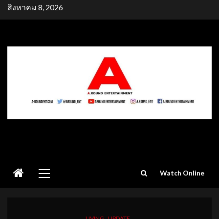
Skip
สิงหาคม 8, 2026
to
content
Primary
Watch Online
Menu
LIVING
UPDATE