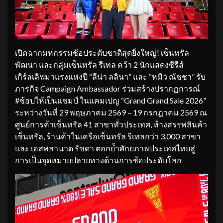
เปิดฉากมหกรรมช้อประดับชาติสุดยิ่งใหญ่! เซ็นทรัล
พัฒนา และกลุ่มเซ็นทรัล รีเทล คว้า 2 นักแสดงซีรีส์
เกิร์ลเลิฟมาแรงแห่งปี “ลีน่า ลลินา” และ “หมิว ณัชชา” รับ
ภารกิจ Campaign Ambassador ร่วมสร้างปรากฏการณ์
#ช้อปให้เป็นแชมป์ ในแคมเปญ “Grand Grand Sale 2026”
ระหว่างวันที่ 29 พฤษภาคม 2569 – 19 กรกฎาคม 2569 ณ
ศูนย์การค้าเซ็นทรัล 41 สาขาทั่วประเทศ, ห้างสรรพสินค้า
เซ็นทรัล, ร้านค้าในเครือเซ็นทรัล รีเทลกว่า 3,000 สาขา
และ เอสพลานาด รัชดา ตอกย้ำศักยภาพประเทศไทยสู่
การเป็นจุดหมายปลายทางด้านการช้อประดับโลก