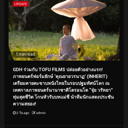
UPDATE
1 min read
GDH ร่วมกับ TOFU FILMS ปล่อยตัวอย่างแรก!
ภาพยนตร์ฟอร์มยักษ์ ‘คุณยายวรนาฏ’ (INHERIT)
เตรียมคายตะขาบหนังไทยในรอบปฐมทัศน์โลก ณ
เทศกาลภาพยนตร์นานาชาติโตรอนโต “จุ๋ย วรัทยา”
ทุ่มสุดชีวิต โกนหัวรับบทแม่ชี นำทีมนักแสดงประชัน
ความสยอง!
2 วัน ago
admin