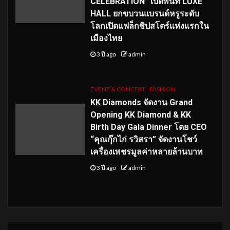
CELEBRATION” เปิดพื้นที่ LUXE
HALL ยกขบวนแบรนด์หรูระดับ
โลกเปิดแฟล็กชิปสโตร์แห่งแรกใน
เมืองไทย
3 ปี ago
admin
EVENT & CONCERT
FASHION
KK Diamonds จัดงาน Grand
Opening KK Diamond & KK
Birth Day Gala Dinner โดย CEO
“คุณกุ๊กไก่ รวิสรา” จัดงานโชว์
เครื่องเพชรมูลค่าหลายล้านบาท
3 ปี ago
admin