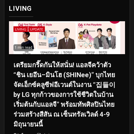
LIVING
LIVING
UPDATE
1 min read
เตรียมกรี๊ดกันให้สนั่น! แอลจีคว้าตัว
“ชิน เยอึน–มินโฮ (SHINee)” บุกไทย
จัดเอ็กซ์คลูซีฟอีเวนต์ในงาน “집들이
by LG ทุกก้าวของการใช้ชีวิตในบ้าน
เริ่มต้นกับแอลจี” พร้อมทัพศิลปินไทย
ร่วมสร้างสีสัน ณ เซ็นทรัลเวิลด์ 4-9
มิถุนายนนี้