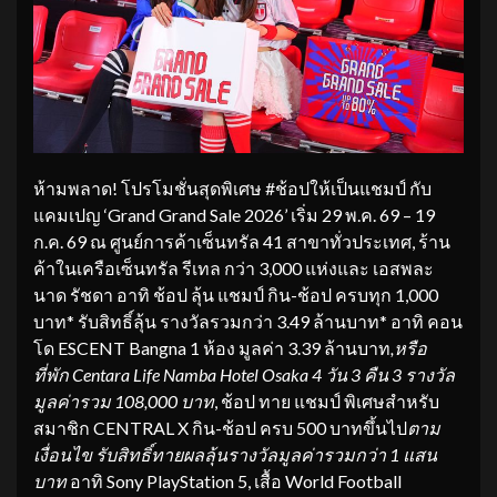
ห้ามพลาด! โปรโมชั่นสุดพิเศษ #ช้อปให้เป็นแชมป์ กับ
แคมเปญ ‘Grand Grand Sale 2026’ เริ่ม 29 พ.ค. 69 – 19
ก.ค. 69 ณ ศูนย์การค้าเซ็นทรัล 41 สาขาทั่วประเทศ, ร้าน
ค้าในเครือเซ็นทรัล รีเทล กว่า 3,000 แห่งและ เอสพละ
นาด รัชดา อาทิ ช้อป ลุ้น แชมป์ กิน-ช้อป ครบทุก 1,000
บาท* รับสิทธิ์ลุ้น รางวัลรวมกว่า 3.49 ล้านบาท* อาทิ คอน
โด ESCENT Bangna 1 ห้อง มูลค่า 3.39 ล้านบาท
,หรือ
ที่พัก Centara Life Namba Hotel Osaka 4 วัน 3 คืน 3 รางวัล
มูลค่ารวม 108,000 บาท
, ช้อป ทาย แชมป์ พิเศษสำหรับ
สมาชิก CENTRAL X กิน-ช้อป ครบ 500 บาทขึ้นไป
ตาม
เงื่อนไข รับสิทธิ์ทายผลลุ้นรางวัลมูลค่ารวมกว่า 1 แสน
บาท
อาทิ Sony PlayStation 5, เสื้อ World Football