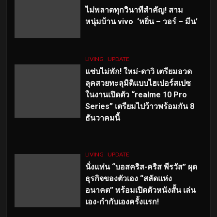
ไม่พลาดทุกวินาทีสำคัญ
! สาม
หนุ่มบ้าน vivo ‘หยิ่น – วอร์ – มีน’
LIVING
UPDATE
แซ่บไม่พัก! ใหม่-ดาวิ เตรียมอวด
ลุคสวยทะลุมิติแบบไฮเปอร์สเปซ
ในงานเปิดตัว “realme 10 Pro
Series” เตรียมไปว้าวพร้อมกัน 8
ธันวาคมนี้
LIVING
UPDATE
นั่งแท่น “บอสคริส-คริส พีรวัส” ผุด
ธุรกิจของตัวเอง “สลัดแห่ง
อนาคต” พร้อมเปิดตัวหนังสั้น เล่น
เอง-กำกับเองครั้งแรก!