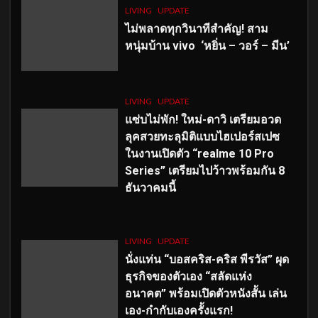
LIVING
UPDATE
ไม่พลาดทุกวินาทีสำคัญ
! สาม
หนุ่มบ้าน vivo ‘หยิ่น – วอร์ – มีน’
LIVING
UPDATE
แซ่บไม่พัก! ใหม่-ดาวิ เตรียมอวด
ลุคสวยทะลุมิติแบบไฮเปอร์สเปซ
ในงานเปิดตัว “realme 10 Pro
Series” เตรียมไปว้าวพร้อมกัน 8
ธันวาคมนี้
LIVING
UPDATE
นั่งแท่น “บอสคริส-คริส พีรวัส” ผุด
ธุรกิจของตัวเอง “สลัดแห่ง
อนาคต” พร้อมเปิดตัวหนังสั้น เล่น
เอง-กำกับเองครั้งแรก!