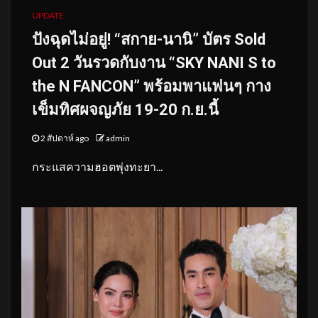
UPDATE
ปังฉุดไม่อยู่! “สกาย-นานิ” บัตร Sold
Out 2 วันรวดกับงาน “SKY NANI S to
the N FANCON” พร้อมพาแฟนๆ กาง
เข็มทิศผจญภัย 19-20 ก.ย.นี้
2 สัปดาห์ ago
admin
กระแสความฮอตพุ่งทะยา...