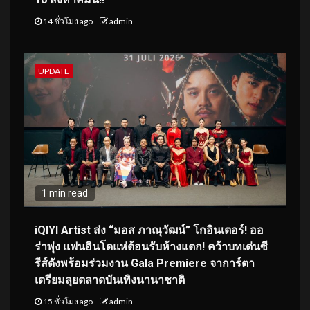
14 ชั่วโมง ago
admin
UPDATE
1 min read
iQIYI Artist ส่ง “มอส ภาณุวัฒน์” โกอินเตอร์! ออ
ร่าพุ่ง แฟนอินโดแห่ต้อนรับห้างแตก! คว้าบทเด่นซี
รีส์ดังพร้อมร่วมงาน Gala Premiere จาการ์ตา
เตรียมลุยตลาดบันเทิงนานาชาติ
15 ชั่วโมง ago
admin