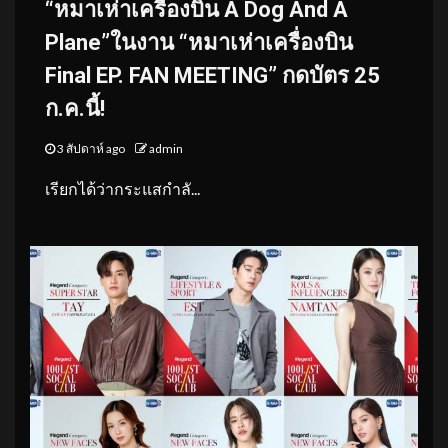
“หมาเห่าเครื่องบิน A Dog And A
Plane”ในงาน “หมาเห่าเครื่องบิน
Final EP. FAN MEETING” กดบัตร 25
ก.ค.นี้!
3 สัปดาห์ ago
admin
เรียกได้ว่ากระแสกำลั...