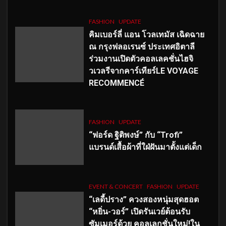
FASHION
UPDATE
คิมเบอร์ลี่ แอน โวลเทมัส เฉิดฉาย
ณ กรุงฟลอเรนซ์ ประเทศอิตาลี
ร่วมงานเปิดตัวคอลเลคชั่นไฮจิ
วเวลรีจากคาร์เทียร์LE VOYAGE
RECOMMENCÉ
FASHION
UPDATE
“ฟอร์ด ฐิติพงษ์” กับ “Trofi”
แบรนด์เสื้อผ้าที่ใฝ่ฝันมาตั้งแต่เด็ก
EVENT & CONCERT
FASHION
UPDATE
“เลดี้ปราง” ควงสองหนุ่มสุดฮอต
“หยิ่น-วอร์” เปิดรันเวย์ต้อนรับ
ซัมเมอร์ด้วย คอลเลกชั่นใหม่!ใน