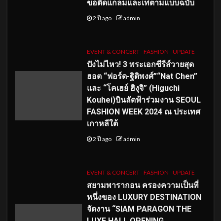
ขอติดแกลมและเท่ตามแบบฉบับ
2 ปี ago
admin
EVENT & CONCERT
FASHION
UPDATE
ปังไม่ไหว! 3 พระเอกซีรีส์วายสุด
ฮอต “ฟอร์ด-ฐิติพงศ์”“Nat Chen”
และ “โคเฮย์ ฮิงุจิ” (Higuchi
Kouhei)บินลัดฟ้าร่วมงาน SEOUL
FASHION WEEK 2024 ณ ประเทศ
เกาหลีใต้
2 ปี ago
admin
EVENT & CONCERT
FASHION
UPDATE
สยามพารากอน ครองความเป็นที่
หนึ่งของ LUXURY DESTINATION
จัดงาน “SIAM PARAGON THE
LUXE HALL OPENING