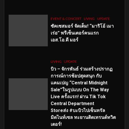
EVENT & CONCERT
LIVING
UPDATE
ซัคเซสมอร์ จัดเต็ม
!
“มาริโอ้ เมา
เร่อ” พรีเซ็นเตอร์คนแรก
เอส
.โอ.ดี มอร์
LIVING
UPDATE
บิว – จักรพันธ์ ร่วมสร้างปรากฏ
การณ์การช้อปสุดสนุก กับ
แคมเปญ “Central Midnight
Sale”ในรูปแบบ On The Way
Live ครั้งแรก! ผ่าน Tik Tok
Central Department
Storeส่ง #บะบิวไปเซ็นทรัล
มิดไนท์เซล ทะยานติดเทรนด์ทวิต
เตอร์!