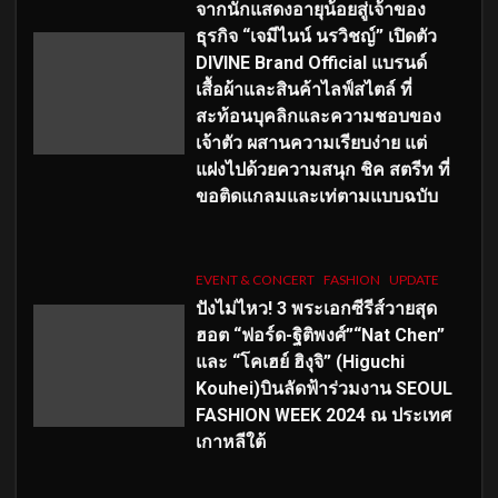
จากนักแสดงอายุน้อยสู่เจ้าของ
ธุรกิจ “เจมีไนน์ นรวิชญ์” เปิดตัว
DIVINE Brand Official แบรนด์
เสื้อผ้าและสินค้าไลฟ์สไตล์ ที่
สะท้อนบุคลิกและความชอบของ
เจ้าตัว ผสานความเรียบง่าย แต่
แฝงไปด้วยความสนุก ชิค สตรีท ที่
ขอติดแกลมและเท่ตามแบบฉบับ
EVENT & CONCERT
FASHION
UPDATE
ปังไม่ไหว! 3 พระเอกซีรีส์วายสุด
ฮอต “ฟอร์ด-ฐิติพงศ์”“Nat Chen”
และ “โคเฮย์ ฮิงุจิ” (Higuchi
Kouhei)บินลัดฟ้าร่วมงาน SEOUL
FASHION WEEK 2024 ณ ประเทศ
เกาหลีใต้