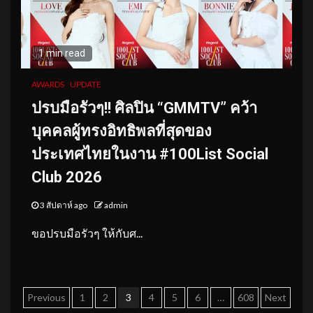
1 min read
AWARDS
UPDATE
ปรบมือรัวๆ!! ศิลปิน “GMMTV” คว้า
บุคคลผู้ทรงอิทธิพลที่สุดของ
ประเทศไทยในงาน #100List Social
Club 2026
3 สัปดาห์ ago
admin
ขอปรบมือรัวๆ ให้กับศ...
Posts
Previous
1
2
3
4
5
6
…
608
Next