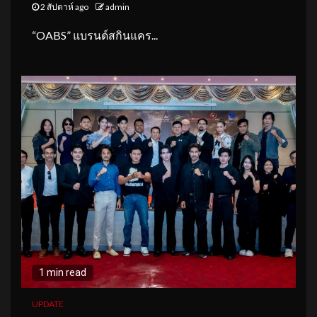
2 สัปดาห์ ago
admin
“OABS” แบรนด์สกินแคร...
1 min read
UPDATE