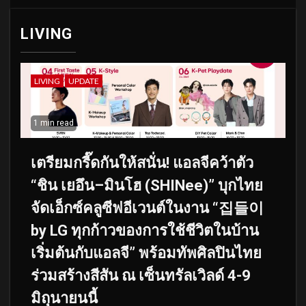
pagination
LIVING
LIVING
UPDATE
1 min read
เตรียมกรี๊ดกันให้สนั่น! แอลจีคว้าตัว
“ชิน เยอึน–มินโฮ (SHINee)” บุกไทย
จัดเอ็กซ์คลูซีฟอีเวนต์ในงาน “집들이
by LG ทุกก้าวของการใช้ชีวิตในบ้าน
เริ่มต้นกับแอลจี” พร้อมทัพศิลปินไทย
ร่วมสร้างสีสัน ณ เซ็นทรัลเวิลด์ 4-9
มิถุนายนนี้