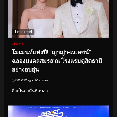
1 min read
UPDATE
โมเมนท์แห่งปี! “ญาญ่า-ณเดชน์”
ฉลองมงคลสมรส ณ โรงแรมดุสิตธานี
อย่างอบอุ่น
2 สัปดาห์ ago
admin
ถือเป็นค่ำคืนที่อบอว...