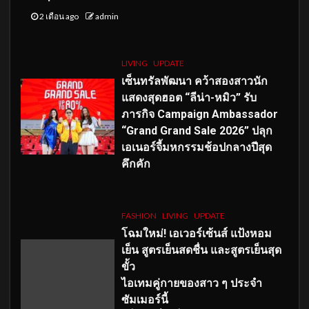
2 เดือน ago
admin
LIVING
UPDATE
เซ็นทรัลพัฒนา คว้าสองสาวนัก
แสดงสุดฮอต “ลีน่า-หมิว” รับ
ภารกิจ Campaign Ambassador
“Grand Grand Sale 2026” ปลุก
เอเนอร์จี้มหกรรมช้อปกลางปีสุด
คึกคัก
FASHION
LIVING
UPDATE
โฉมใหม่
! เอเวอร์เซ้นส์ แป้งหอม
เย็น สูตรเย็นสดชื่น และสูตรเย็นสุด
ขั้ว
ไอเทมคู่กายของสาว ๆ ประจำ
ซัมเมอร์นี้