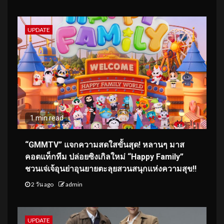
UPDATE
1 min read
“GMMTV” แจกความสดใสขั้นสุด! หลานๆ มาส
คอตแท็กทีม ปล่อยซิงเกิลใหม่ “Happy Family”
ชวนเจ่เจ้อุนย่าอุนยายตะลุยสวนสนุกแห่งความสุข!!
2 วัน ago
admin
UPDATE