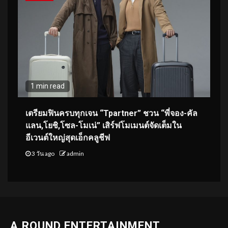
1 min read
เตรียมฟินครบทุกเจน “Tpartner” ชวน “พี่จอง-คัล
แลน,โยชิ,โซล-โมเน่” เสิร์ฟโมเมนต์จัดเต็มใน
อีเวนต์ใหญ่สุดเอ็กคลูชีฟ
3 วัน ago
admin
A.ROUND ENTERTAINMENT