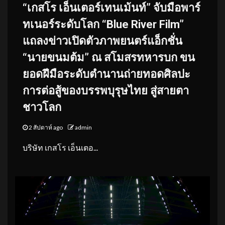
“เกสโร เอ็นเตอร์เทนเม้นท์” จับมือพาร์
ทเนอร์ระดับโลก “Blue River Film”
แถลงข่าวเปิดตัวภาพยนตร์แอ็กชั่น
“นายขนมต้ม” ณ สโมสรทหารบก ขน
ยอดฝีมือระดับตำนานถ่ายทอดศิลปะ
การต่อสู้ของบรรพบุรุษไทย สู่สายตา
ชาวโลก
2 สัปดาห์ ago
admin
บริษัท เกสโร เอ็นเตอ...