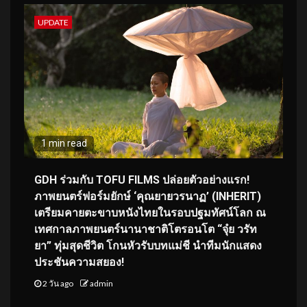
UPDATE
1 min read
GDH ร่วมกับ TOFU FILMS ปล่อยตัวอย่างแรก!
ภาพยนตร์ฟอร์มยักษ์ ‘คุณยายวรนาฏ’ (INHERIT)
เตรียมคายตะขาบหนังไทยในรอบปฐมทัศน์โลก ณ
เทศกาลภาพยนตร์นานาชาติโตรอนโต “จุ๋ย วรัท
ยา” ทุ่มสุดชีวิต โกนหัวรับบทแม่ชี นำทีมนักแสดง
ประชันความสยอง!
2 วัน ago
admin