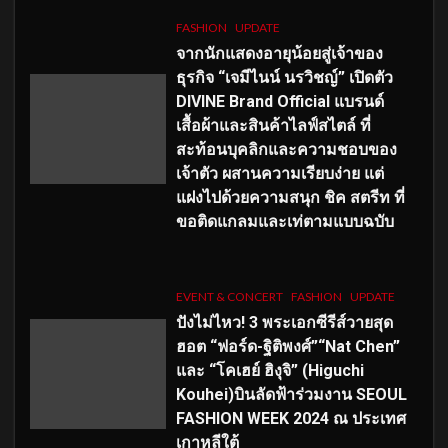
FASHION
UPDATE
จากนักแสดงอายุน้อยสู่เจ้าของ
ธุรกิจ “เจมีไนน์ นรวิชญ์” เปิดตัว
DIVINE Brand Official แบรนด์
เสื้อผ้าและสินค้าไลฟ์สไตล์ ที่
สะท้อนบุคลิกและความชอบของ
เจ้าตัว ผสานความเรียบง่าย แต่
แฝงไปด้วยความสนุก ชิค สตรีท ที่
ขอติดแกลมและเท่ตามแบบฉบับ
EVENT & CONCERT
FASHION
UPDATE
ปังไม่ไหว! 3 พระเอกซีรีส์วายสุด
ฮอต “ฟอร์ด-ฐิติพงศ์”“Nat Chen”
และ “โคเฮย์ ฮิงุจิ” (Higuchi
Kouhei)บินลัดฟ้าร่วมงาน SEOUL
FASHION WEEK 2024 ณ ประเทศ
เกาหลีใต้