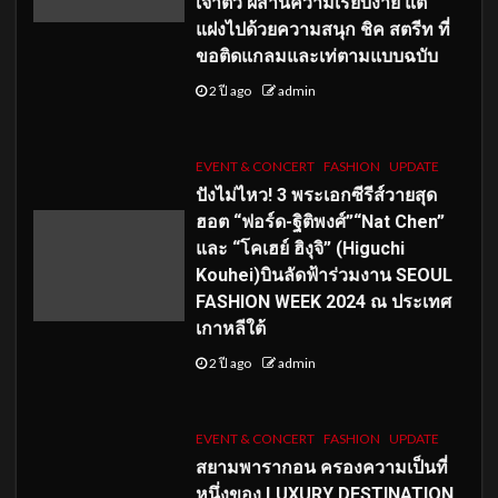
เจ้าตัว ผสานความเรียบง่าย แต่
แฝงไปด้วยความสนุก ชิค สตรีท ที่
ขอติดแกลมและเท่ตามแบบฉบับ
2 ปี ago
admin
EVENT & CONCERT
FASHION
UPDATE
ปังไม่ไหว! 3 พระเอกซีรีส์วายสุด
ฮอต “ฟอร์ด-ฐิติพงศ์”“Nat Chen”
และ “โคเฮย์ ฮิงุจิ” (Higuchi
Kouhei)บินลัดฟ้าร่วมงาน SEOUL
FASHION WEEK 2024 ณ ประเทศ
เกาหลีใต้
2 ปี ago
admin
EVENT & CONCERT
FASHION
UPDATE
สยามพารากอน ครองความเป็นที่
หนึ่งของ LUXURY DESTINATION