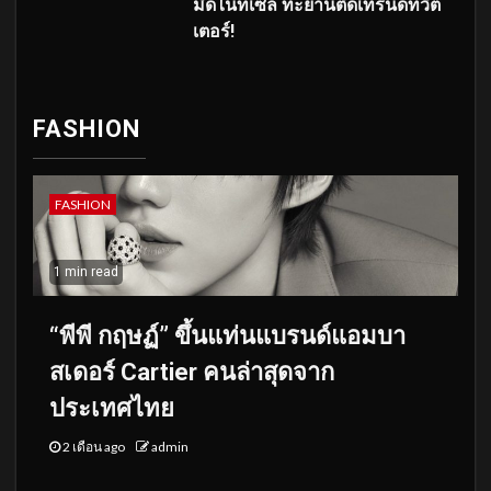
มิดไนท์เซล ทะยานติดเทรนด์ทวิต
เตอร์!
FASHION
FASHION
1 min read
“พีพี กฤษฏ์” ขึ้นแท่นแบรนด์แอมบา
สเดอร์ Cartier คนล่าสุดจาก
ประเทศไทย
2 เดือน ago
admin