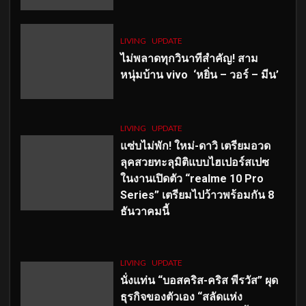
LIVING
UPDATE
ไม่พลาดทุกวินาทีสำคัญ
! สาม
หนุ่มบ้าน vivo ‘หยิ่น – วอร์ – มีน’
LIVING
UPDATE
แซ่บไม่พัก! ใหม่-ดาวิ เตรียมอวด
ลุคสวยทะลุมิติแบบไฮเปอร์สเปซ
ในงานเปิดตัว “realme 10 Pro
Series” เตรียมไปว้าวพร้อมกัน 8
ธันวาคมนี้
LIVING
UPDATE
นั่งแท่น “บอสคริส-คริส พีรวัส” ผุด
ธุรกิจของตัวเอง “สลัดแห่ง