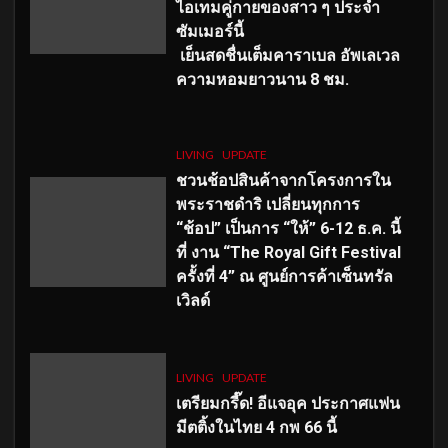
ไอเทมคู่กายของสาว ๆ ประจำ
ซัมเมอร์นี้
เย็นสดชื่นเต็มคาราเบล อัพเลเวล
ความหอมยาวนาน
8
ชม.
LIVING
UPDATE
ชวนช้อปสินค้าจากโครงการใน
พระราชดำริ เปลี่ยนทุกการ
“ช้อป” เป็นการ “ให้” 6-12 ธ.ค. นี้
ที่ งาน “The Royal Gift Festival
ครั้งที่ 4” ณ ศูนย์การค้าเซ็นทรัล
เวิลด์
LIVING
UPDATE
เตรียมกรี๊ด! อีแจอุค ประกาศแฟน
มีตติ้งในไทย 4 กพ 66 นี้