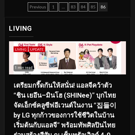
Posts
Previous
1
…
83
84
85
86
pagination
LIVING
LIVING
UPDATE
1 min read
เตรียมกรี๊ดกันให้สนั่น! แอลจีคว้าตัว
“ชิน เยอึน–มินโฮ (SHINee)” บุกไทย
จัดเอ็กซ์คลูซีฟอีเวนต์ในงาน “집들이
by LG ทุกก้าวของการใช้ชีวิตในบ้าน
เริ่มต้นกับแอลจี” พร้อมทัพศิลปินไทย