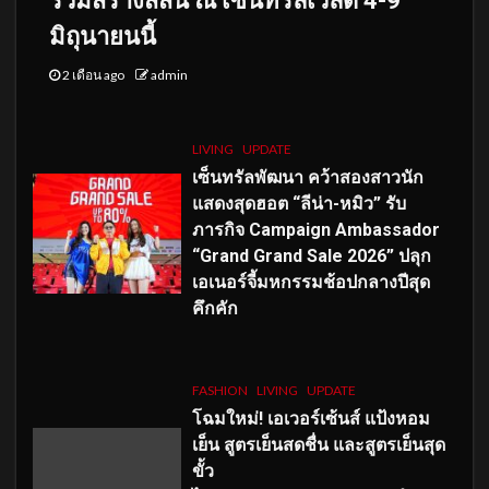
ร่วมสร้างสีสัน ณ เซ็นทรัลเวิลด์ 4-9
มิถุนายนนี้
2 เดือน ago
admin
LIVING
UPDATE
เซ็นทรัลพัฒนา คว้าสองสาวนัก
แสดงสุดฮอต “ลีน่า-หมิว” รับ
ภารกิจ Campaign Ambassador
“Grand Grand Sale 2026” ปลุก
เอเนอร์จี้มหกรรมช้อปกลางปีสุด
คึกคัก
FASHION
LIVING
UPDATE
โฉมใหม่
! เอเวอร์เซ้นส์ แป้งหอม
เย็น สูตรเย็นสดชื่น และสูตรเย็นสุด
ขั้ว