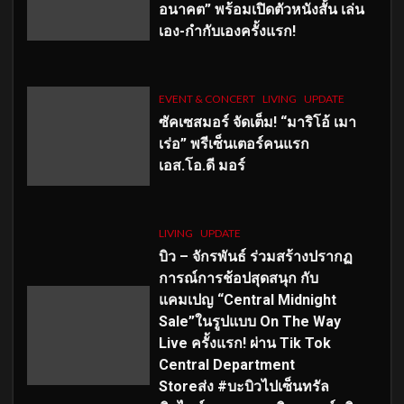
อนาคต” พร้อมเปิดตัวหนังสั้น เล่น
เอง-กำกับเองครั้งแรก!
EVENT & CONCERT
LIVING
UPDATE
ซัคเซสมอร์ จัดเต็ม
!
“มาริโอ้ เมา
เร่อ” พรีเซ็นเตอร์คนแรก
เอส
.โอ.ดี มอร์
LIVING
UPDATE
บิว – จักรพันธ์ ร่วมสร้างปรากฏ
การณ์การช้อปสุดสนุก กับ
แคมเปญ “Central Midnight
Sale”ในรูปแบบ On The Way
Live ครั้งแรก! ผ่าน Tik Tok
Central Department
Storeส่ง #บะบิวไปเซ็นทรัล