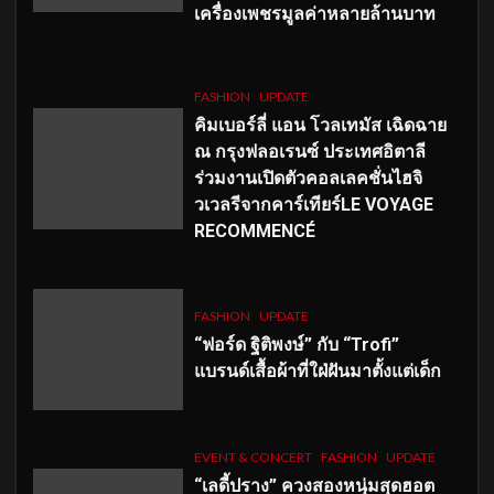
เครื่องเพชรมูลค่าหลายล้านบาท
FASHION
UPDATE
คิมเบอร์ลี่ แอน โวลเทมัส เฉิดฉาย
ณ กรุงฟลอเรนซ์ ประเทศอิตาลี
ร่วมงานเปิดตัวคอลเลคชั่นไฮจิ
วเวลรีจากคาร์เทียร์LE VOYAGE
RECOMMENCÉ
FASHION
UPDATE
“ฟอร์ด ฐิติพงษ์” กับ “Trofi”
แบรนด์เสื้อผ้าที่ใฝ่ฝันมาตั้งแต่เด็ก
EVENT & CONCERT
FASHION
UPDATE
“เลดี้ปราง” ควงสองหนุ่มสุดฮอต