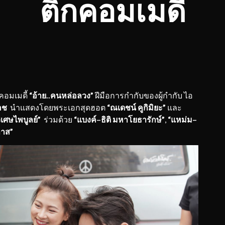
ติกคอมเมดี้
อมเมดี้
“อ้าย
..
คนหล่อลวง”
ฝีมือการกำกับของผู้กำกับ ไอ
เอช
นำแสดงโดยพระเอกสุดฮอต
“ณเดชน์ คูกิมิยะ”
และ
ิเศษไพบูลย์”
ร่วมด้วย
“แบงค์
–
ธิติ มหาโยธารักษ์”
,
“แหม่ม
–
ลาส”