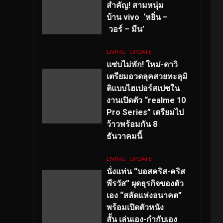
สำคัญ
! สามหนุ่ม
บ้าน vivo ‘หยิ่น –
วอร์ – มีน’
LIVING
UPDATE
แซ่บไม่พัก! ใหม่-ดาวิ
เตรียมอวดลุคสวยทะลุมิ
ติแบบไฮเปอร์สเปซใน
งานเปิดตัว “realme 10
Pro Series” เตรียมไป
ว้าวพร้อมกัน 8
ธันวาคมนี้
LIVING
UPDATE
นั่งแท่น “บอสคริส-คริส
พีรวัส” ผุดธุรกิจของตัว
เอง “สลัดแห่งอนาคต”
พร้อมเปิดตัวหนัง
สั้น เล่นเอง-กำกับเอง