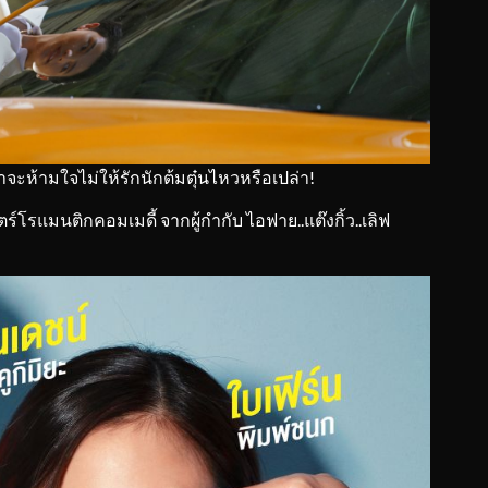
ห้ามใจไม่ให้รักนักต้มตุ๋นไหวหรือเปล่า!
โรแมนติกคอมเมดี้ จากผู้กำกับ ไอฟาย..แต๊งกิ้ว..เลิฟ