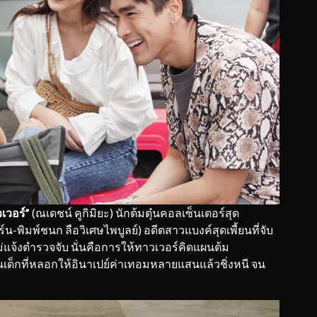
เวอร์”
(ณเดชน์ คูกิมิยะ) นักต้มตุ๋นคอลเซ็นเตอร์สุด
ร์น-พิมพ์ชนก ลือวิเศษไพบูลย์) อดีตสาวแบงค์สุดเพี้ยนที่จับ
ไม่แจ้งตำรวจจับ นั่นคือการให้ทาวเวอร์คิดแผนต้ม
นเด็กที่หลอกให้อินาเปย์ค่าเทอมหลายแสนแล้วชิ่งหนี จน