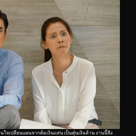
จเปลี่ยนแผนจากต้มเงินแสน เป็นตุ๋นเงินล้าน งานนี้จึง