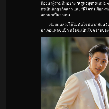
ต้องหาผู้ร่วมทีมอย่าง
“ครูนงนุช”
(แหม่ม-
ตัวเป็นนักธุรกิจสาว และ
“พี่โจร”
(เผือก-พง
ออกคุกเป็นว่าเล่น
เริ่มแผนลวงได้ไม่ทันไร อินากลับหวั่น
มาเจอแฟลชแบ็ก หรือจะเป็นโชคร้ายของอิน