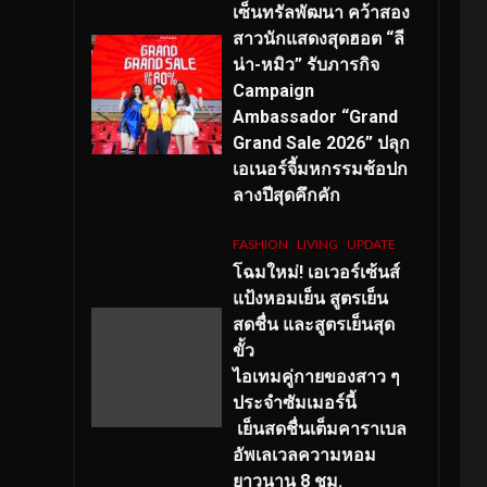
เซ็นทรัลพัฒนา คว้าสอง
สาวนักแสดงสุดฮอต “ลี
น่า-หมิว” รับภารกิจ
Campaign
Ambassador “Grand
Grand Sale 2026” ปลุก
เอเนอร์จี้มหกรรมช้อปก
ลางปีสุดคึกคัก
FASHION
LIVING
UPDATE
โฉมใหม่
! เอเวอร์เซ้นส์
แป้งหอมเย็น สูตรเย็น
สดชื่น และสูตรเย็นสุด
ขั้ว
ไอเทมคู่กายของสาว ๆ
ประจำซัมเมอร์นี้
เย็นสดชื่นเต็มคาราเบล
อัพเลเวลความหอม
ยาวนาน
8
ชม.