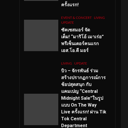
ครั้งแรก!
EVENT & CONCERT
LIVING
UPDATE
ซัคเซสมอร์ จัด
เต็ม
!
“มาริโอ้ เมาเร่อ”
พรีเซ็นเตอร์คนแรก
เอส
.โอ.ดี มอร์
LIVING
UPDATE
บิว – จักรพันธ์ ร่วม
สร้างปรากฏการณ์การ
ช้อปสุดสนุก กับ
แคมเปญ “Central
Midnight Sale”ในรูป
แบบ On The Way
Live ครั้งแรก! ผ่าน Tik
Tok Central
Department