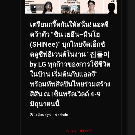
1 min read
เตรียมกรี๊ดกันให้สนั่น! แอลจี
คว้าตัว “ชิน เยอึน–มินโฮ
(SHINee)” บุกไทยจัดเอ็กซ์
คลูซีฟอีเวนต์ในงาน “집들이
by LG ทุกก้าวของการใช้ชีวิต
ในบ้าน เริ่มต้นกับแอลจี”
พร้อมทัพศิลปินไทยร่วมสร้าง
สีสัน ณ เซ็นทรัลเวิลด์ 4-9
มิถุนายนนี้
2 เดือน ago
admin
LIVING
UPDATE