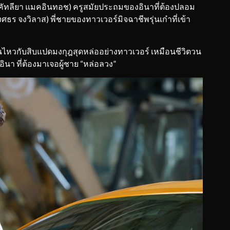
คัทลียา แมคอินทอช) ครูสมัยประถมของอินาที่ต้องปลอม
ศธร จงวิลาส) พี่ชายของทาวเวอร์มิจฉาชีพรุ่นเก๋าที่เข้า
ไหวกับสิบแปดมงกุฎสุดหล่ออย่างทาวเวอร์ เหมือนชีวิตวน
า ที่ต้องมาเจอผู้ชาย “หล่อลวง”