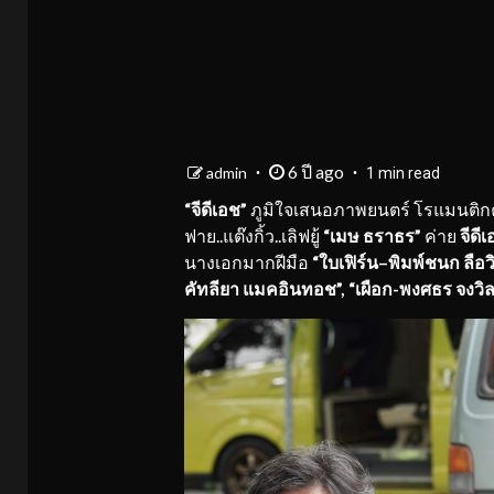
6 ปี ago
admin
1 min read
“จีดีเอช”
ภูมิใจเสนอภาพยนตร์ โรแมนติกค
ฟาย..แต๊งกิ้ว..เลิฟยู้
“เมษ ธราธร”
ค่าย
จีดี
นางเอกมากฝีมือ
“ใบเฟิร์น
–
พิมพ์ชนก ลือว
คัทลียา แมคอินทอช”,
“เผือก
-พงศธร จงวิ