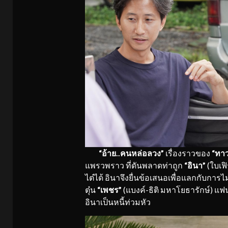
“อ้าย
..
คนหล่อลวง”
เรื่องราวของ
“ทาว
แพรวพราว ที่ดันพลาดท่าถูก
“อินา”
(ใบเฟิ
ไต๋ได้ อินาจึงยื่นข้อเสนอเพื่อแลกกับการ
ตุ๋น
“เพชร”
(แบงค์-ธิติ มหาโยธารักษ์) แฟ
อินาเป็นหนี้ท่วมหัว