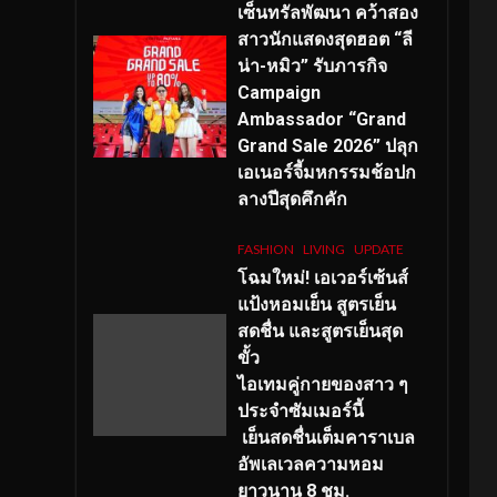
เซ็นทรัลพัฒนา คว้าสอง
สาวนักแสดงสุดฮอต “ลี
น่า-หมิว” รับภารกิจ
Campaign
Ambassador “Grand
Grand Sale 2026” ปลุก
เอเนอร์จี้มหกรรมช้อปก
ลางปีสุดคึกคัก
FASHION
LIVING
UPDATE
โฉมใหม่
! เอเวอร์เซ้นส์
แป้งหอมเย็น สูตรเย็น
สดชื่น และสูตรเย็นสุด
ขั้ว
ไอเทมคู่กายของสาว ๆ
ประจำซัมเมอร์นี้
เย็นสดชื่นเต็มคาราเบล
อัพเลเวลความหอม
ยาวนาน
8
ชม.