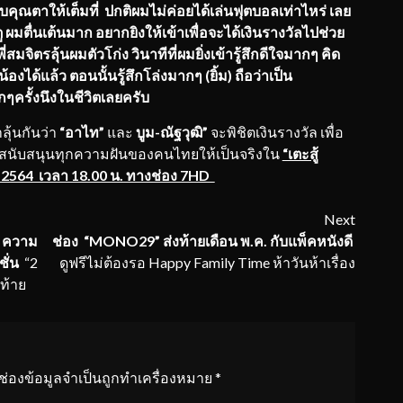
บคุณตาให้เต็มที่ ปกติผมไม่ค่อยได้เล่นฟุตบอลเท่าไหร่ เลย
ตู ผมตื่นเต้นมาก อยากยิงให้เข้าเพื่อจะได้เงินรางวัลไปช่วย
่สมจิตรลุ้นผมตัวโก่ง วินาทีที่ผมยิ่งเข้ารู้สึกดีใจมากๆ คิด
งได้แล้ว ตอนนั้นรู้สึกโล่งมากๆ (ยิ้ม) ถือว่าเป็น
ๆครั้งนึงในชีวิตเลยครับ
ุ้นกันว่า
“อาไท”
และ
บูม-ณัฐวุฒิ
”
จะพิชิตเงินรางวัล เพื่อ
ารที่สนับสนุนทุกความฝันของคนไทยให้เป็นจริงใน
“เตะสู้
ม 2564 เวลา 18.00 น. ทางช่อง 7HD
Next
ง ความ
ช่อง “
MONO29” ส่งท้ายเดือน พ.ค. กับแพ็คหนังดี
ชั่น
“2
ดูฟรีไม่ต้องรอ Happy Family Time ห้าวันห้าเรื่อง
ท้าย
ช่องข้อมูลจำเป็นถูกทำเครื่องหมาย
*