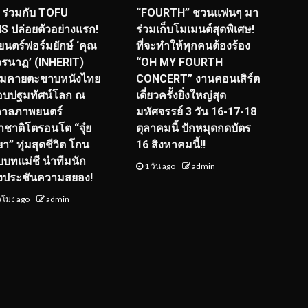
ร่วมกับ TOFU
“FOURTH” ชวนแฟนๆ มา
S ปล่อยตัวอย่างแรก!
ร่วมเก็บโมเมนต์สุดพิเศษ!
นตร์ฟอร์มยักษ์ ‘คุณ
ที่จะทำให้ทุกคนต้องร้อง
รนาฏ’ (INHERIT)
“OH MY FOURTH
ียมคายตะขาบหนังไทย
CONCERT” งานคอนเสิร์ต
อบปฐมทัศน์โลก ณ
เดี่ยวครั้งยิ่งใหญ่สุด
กาลภาพยนตร์
มหัศจรรย์ 3 วัน 16-17-18
ชาติโตรอนโต “จุ๋ย
ตุลาคมนี้ ปักหมุดกดบัตร
า” ทุ่มสุดชีวิต โกน
16 สิงหาคมนี้!!
ับบทแม่ชี นำทีมนัก
1 วัน ago
admin
งประชันความสยอง!
่วโมง ago
admin