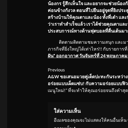
น้องกร รู้สึกเห็นใจ และอยากจะช่วยน้องกั
ค่อนข้างกังวล ตอนที่ไปยืนอยู่จุดที่ยิงประ
สร้างบ้านให้คุณตาและน้อง ทั้งพี่เต๋า และพี
ว่าเราทำสำเร็จแล้ว เราได้ช่วยคุณตาและน้อ
ประสบการณ์ทางด้านฟุตบอลที่ตื่นเต้นมาก
ติดตามติดตามชมความสนุก และมาล
ภารกิจที่ยิ่งใหญ่ได้เท่าไหร่!! กับรายก
ฝัน” ออกอากาศ วันจันทร์ที่ 24 พฤษภาค
Continue
Previous
A&W
ขอเสนอมวยคู่เด็ดปะทะกันระหว่า
Reading
อร่อยแบบเผ็ดแซ่บ! กับความอร่อยแบบฟิว
เมนูใหม่!” ที่จะทำให้คุณอร่อยจนถึงคำสุด
ใส่ความเห็น
อีเมลของคุณจะไม่แสดงให้คนอื่นเห็น