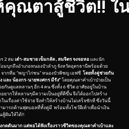
คุณตาสู้ชีวิต!! ใน
กร 2 สม
เต๋า
-สมชาย เข็มกลัด , สมจิตร จงจอหอ
และนัก
ร้อมบุกถึงอำเภอหนองบัวลำภู จังหวัดอุดรธานีพร้อมด้วย
”
จากทีม ”พญาไก่ชน” หนองบัวพิชญ เอฟซี
โดยทั้งคู่ช่วยกัน
ัง และ น้องกร-นายพงศกร มีรัง”
โดยคุณตาคำเบ้าป่วยเป็น
วยกันดูแลหลานๆ อีก 4 คน ซึ่งทั้ง 6 ชีวิต อาศัยอยู่ในบ้าน
ากให้หลานๆมีความเป็นอยู่ที่ดีขึ้น จึงได้ออกไปสร้าง
ื่องค่าใช้จ่าย จึงทำให้สร้างบ้านไม่เสร็จซักที ซึ่งวันนี้
ารถด้านฟุตบอลที่ทั้งคู่มี พร้อมทั้งโชว์ฝีเท้าเพื่อนำเงิน
ู้ฝันให้ได้!!
ข้างกดดันมาก แต่พอได้ฟังเรื่องราวชีวิตของคุณตาคำเบ้าและ