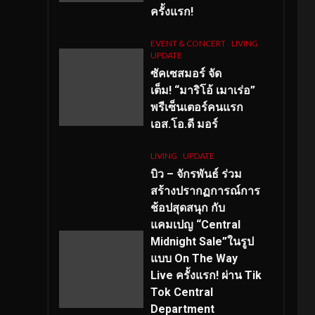
ครั้งแรก!
EVENT & CONCERT
LIVING
UPDATE
ซัคเซสมอร์ จัด
เต็ม
!
“มาริโอ้ เมาเร่อ”
พรีเซ็นเตอร์คนแรก
เอส
.โอ.ดี มอร์
LIVING
UPDATE
บิว – จักรพันธ์ ร่วม
สร้างปรากฏการณ์การ
ช้อปสุดสนุก กับ
แคมเปญ “Central
Midnight Sale”ในรูป
แบบ On The Way
Live ครั้งแรก! ผ่าน Tik
Tok Central
Department