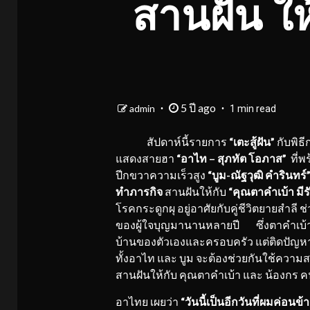
สานฝัน ให้
5 ปี ago
admin
1 min read
สัปดาห์นี้รายการ
“เตะสู้ฝัน”
กับพิธี
แสดงสายฮา
“อาไท –
สุภทัต โอภาส
”
ที่พ
ปีกขวาความเร็วสูง
“
บูม-ณัฐวุฒิ คำรินทร์
ทำภารกิจ
สานฝันให้กับ
“คุณตาคำเบ้า มีร
โรคกระดูกผุ อยู่อาศัยกับคู่ชีวิตยายสำลี ช่
ของผู้ใจบุญมานานหลายปี ซึ่งตาคำเบ้าอย
บ้านของตัวเองและครอบครัว แต่ติดปัญหาในเร
ทั้งอาไท และ บูม จะต้องช่วยกันใช้ความสาม
สานฝันให้กับ คุณตาคำเบ้า และ น้องกร คนส
อาไทย เผยว่า
“วันนี้เป็นอีกวันที่ผมค่อน