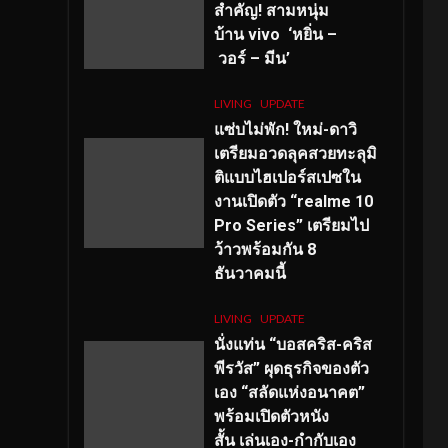
สำคัญ
! สามหนุ่ม
บ้าน vivo ‘หยิ่น –
วอร์ – มีน’
LIVING
UPDATE
แซ่บไม่พัก! ใหม่-ดาวิ
เตรียมอวดลุคสวยทะลุมิ
ติแบบไฮเปอร์สเปซใน
งานเปิดตัว “realme 10
Pro Series” เตรียมไป
ว้าวพร้อมกัน 8
ธันวาคมนี้
LIVING
UPDATE
นั่งแท่น “บอสคริส-คริส
พีรวัส” ผุดธุรกิจของตัว
เอง “สลัดแห่งอนาคต”
พร้อมเปิดตัวหนัง
สั้น เล่นเอง-กำกับเอง