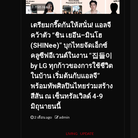
1 min read
เตรียมกรี๊ดกันให้สนั่น! แอลจี
คว้าตัว “ชิน เยอึน–มินโฮ
(SHINee)” บุกไทยจัดเอ็กซ์
คลูซีฟอีเวนต์ในงาน “집들이
by LG ทุกก้าวของการใช้ชีวิต
ในบ้าน เริ่มต้นกับแอลจี”
พร้อมทัพศิลปินไทยร่วมสร้าง
สีสัน ณ เซ็นทรัลเวิลด์ 4-9
มิถุนายนนี้
2 เดือน ago
admin
LIVING
UPDATE