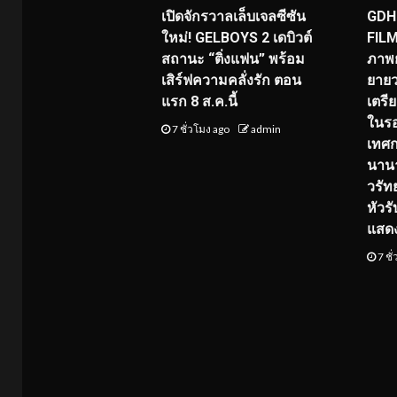
เปิดจักรวาลเล็บเจลซีซัน
GDH 
ใหม่! GELBOYS 2 เดบิวต์
FILM
สถานะ “ติ่งแฟน” พร้อม
ภาพย
เสิร์ฟความคลั่งรัก ตอน
ยายว
แรก 8 ส.ค.นี้
เตร
ในร
7 ชั่วโมง ago
admin
เทศ
นานา
วรัทย
หัวร
แสด
7 ชั