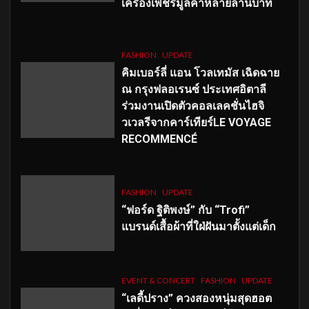
เครื่องเพชรมูลค่าหลายล้านบาท
FASHION
UPDATE
คิมเบอร์ลี่ แอน โวลเทมัส เฉิดฉาย
ณ กรุงฟลอเรนซ์ ประเทศอิตาลี
ร่วมงานเปิดตัวคอลเลคชั่นไฮจิ
วเวลรีจากคาร์เทียร์LE VOYAGE
RECOMMENCÉ
FASHION
UPDATE
“ฟอร์ด ฐิติพงษ์” กับ “Trofi”
แบรนด์เสื้อผ้าที่ใฝ่ฝันมาตั้งแต่เด็ก
EVENT & CONCERT
FASHION
UPDATE
“เลดี้ปราง” ควงสองหนุ่มสุดฮอต