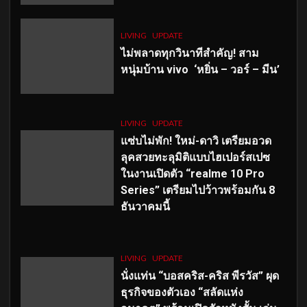
LIVING
UPDATE
ไม่พลาดทุกวินาทีสำคัญ
! สาม
หนุ่มบ้าน vivo ‘หยิ่น – วอร์ – มีน’
LIVING
UPDATE
แซ่บไม่พัก! ใหม่-ดาวิ เตรียมอวด
ลุคสวยทะลุมิติแบบไฮเปอร์สเปซ
ในงานเปิดตัว “realme 10 Pro
Series” เตรียมไปว้าวพร้อมกัน 8
ธันวาคมนี้
LIVING
UPDATE
นั่งแท่น “บอสคริส-คริส พีรวัส” ผุด
ธุรกิจของตัวเอง “สลัดแห่ง