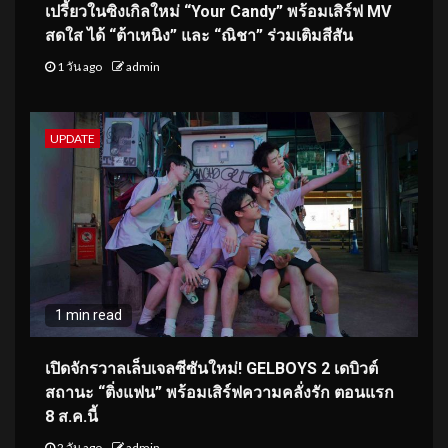
เปรี้ยวในซิงเกิลใหม่ “Your Candy” พร้อมเสิร์ฟ MV
สดใส ได้ “ต้าเหนิง” และ “ณิชา” ร่วมเติมสีสัน
1 วัน ago
admin
UPDATE
1 min read
เปิดจักรวาลเล็บเจลซีซันใหม่! GELBOYS 2 เดบิวต์
สถานะ “ติ่งแฟน” พร้อมเสิร์ฟความคลั่งรัก ตอนแรก
8 ส.ค.นี้
2 วัน ago
admin