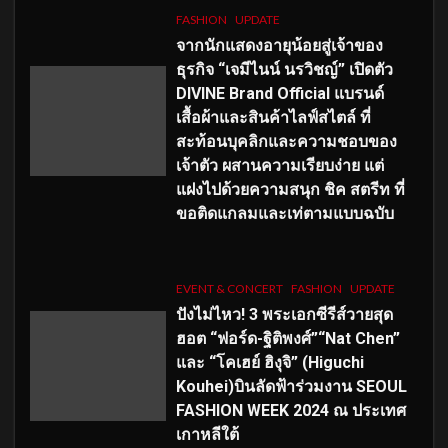
FASHION
UPDATE
จากนักแสดงอายุน้อยสู่เจ้าของ
ธุรกิจ “เจมีไนน์ นรวิชญ์” เปิดตัว
DIVINE Brand Official แบรนด์
เสื้อผ้าและสินค้าไลฟ์สไตล์ ที่
สะท้อนบุคลิกและความชอบของ
เจ้าตัว ผสานความเรียบง่าย แต่
แฝงไปด้วยความสนุก ชิค สตรีท ที่
ขอติดแกลมและเท่ตามแบบฉบับ
EVENT & CONCERT
FASHION
UPDATE
ปังไม่ไหว! 3 พระเอกซีรีส์วายสุด
ฮอต “ฟอร์ด-ฐิติพงศ์”“Nat Chen”
และ “โคเฮย์ ฮิงุจิ” (Higuchi
Kouhei)บินลัดฟ้าร่วมงาน SEOUL
FASHION WEEK 2024 ณ ประเทศ
เกาหลีใต้