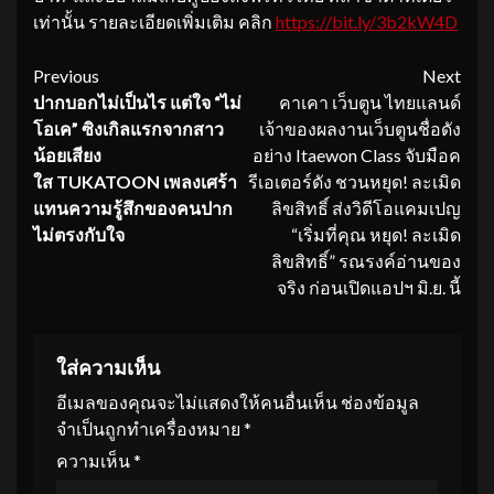
เท่านั้น รายละเอียดเพิ่มเติม คลิก
https://bit.ly/3b2kW4D
Continue
Previous
Next
ปากบอกไม่เป็นไร
แต่ใจ
“
ไม่
คาเคา เว็บตูน ไทยแลนด์
Reading
โอเค
”
ซิงเกิลแรกจากสาว
เจ้าของผลงานเว็บตูนชื่อดัง
น้อยเสียง
อย่าง Itaewon Class จับมือค
ใส
TUKATOON เพลงเศร้า
รีเอเตอร์ดัง ชวนหยุด! ละเมิด
แทนความรู้สึกของคนปาก
ลิขสิทธิ์ ส่งวิดีโอแคมเปญ
ไม่ตรงกับใจ
“เริ่มที่คุณ หยุด! ละเมิด
ลิขสิทธิ์” รณรงค์อ่านของ
จริง ก่อนเปิดแอปฯ มิ.ย. นี้
ใส่ความเห็น
อีเมลของคุณจะไม่แสดงให้คนอื่นเห็น
ช่องข้อมูล
จำเป็นถูกทำเครื่องหมาย
*
ความเห็น
*