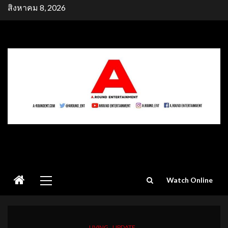
Skip
สิงหาคม 8, 2026
to
content
Primary
Watch Online
Menu
LIVING
UPDATE