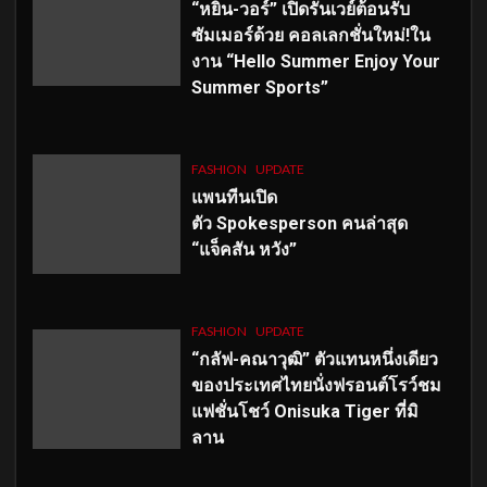
“หยิ่น-วอร์” เปิดรันเวย์ต้อนรับ
ซัมเมอร์ด้วย คอลเลกชั่นใหม่!ใน
งาน “Hello Summer Enjoy Your
Summer Sports”
FASHION
UPDATE
แพนทีนเปิด
ตัว
Spokesperson คนล่าสุด
“แจ็คสัน หวัง”
FASHION
UPDATE
“กลัฟ-คณาวุฒิ” ตัวแทนหนึ่งเดียว
ของประเทศไทยนั่งฟรอนต์โรว์ชม
แฟชั่นโชว์ Onisuka Tiger ที่มิ
ลาน