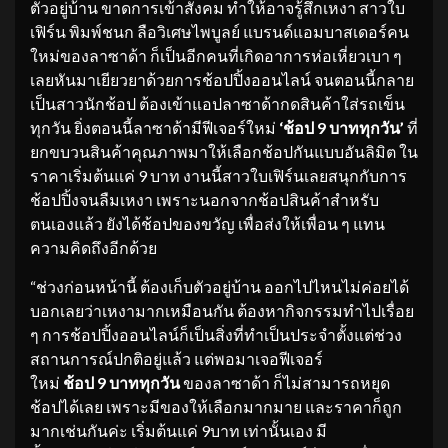
ตัวอยู่บ้าน ขาดการเข้าสังคม ทำให้อาจรู้สึกเหงา สาวใบ
เฟิร์น พิมพ์ชนก ลือวิเศษไพบูลย์ แบรนด์แอมบาสเดอร์คน
ใหม่ของลาซาด้า ก็เป็นอีกคนที่เกิดอาการห่อเหี่ยวเบา ๆ
เลยหันมาเยียวยาด้วยการช้อปปิ้งออนไลน์ จนตอนนี้กลาย
เป็นสาวนักช้อป ต้องเข้าแอปลาซาด้ากดสินค้าใส่รถเข็น
ทุกวัน ยิ่งตอนนี้ลาซาด้ามีฟีเจอร์ใหม่
‘
ช้อป
9
บาททุกวัน
’
ที่
ยกขบวนสินค้าคุณภาพมาให้เลือกช้อปกันแบบอันลิมิต ใน
ราคาเริ่มต้นแค่ 9 บาท งานนี้สาวใบเฟิร์นเลยสนุกกับการ
ช้อปปิ้งจนลืมเหงา เพราะนอกจากช้อปสินค้าสำหรับ
ตนเองแล้ว ยังได้ช้อปของขวัญ เพื่อส่งให้เพื่อน ๆ แทน
ความคิดถึงอีกด้วย
“ช่วงก่อนหน้านี้ ต้องเก็บตัวอยู่บ้าน ออกไปไหนไม่ค่อยได้
บอกเลยว่าเหงามากเหมือนกัน ต้องหากิจกรรมทำไปเรื่อย
ๆ การช้อปปิ้งออนไลน์ก็เป็นสิ่งที่ทำเป็นประจำตั้งแต่ช่วง
สถานการณ์ปกติอยู่แล้ว แต่พอมาเจอฟีเจอร์
ใหม่
ช้อป
9
บาททุกวัน
ของลาซาด้า ก็ไม่สามารถหยุด
ช้อปได้เลย เพราะมีของให้เลือกมากมาย และราคาก็ถูก
มากเช่นกันค่ะ เริ่มต้นแค่ 9บาท เท่านั้นเอง มี