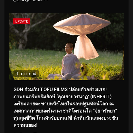
UPDATE
1 min read
GDH ร่วมกับ TOFU FILMS ปล่อยตัวอย่างแรก!
ภาพยนตร์ฟอร์มยักษ์ ‘คุณยายวรนาฏ’ (INHERIT)
เตรียมคายตะขาบหนังไทยในรอบปฐมทัศน์โลก ณ
เทศกาลภาพยนตร์นานาชาติโตรอนโต “จุ๋ย วรัทยา”
ทุ่มสุดชีวิต โกนหัวรับบทแม่ชี นำทีมนักแสดงประชัน
ความสยอง!