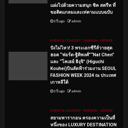
แฝงไปด้วยความสนุก ชิค สตรีท ที่
ขอติดแกลมและเท่ตามแบบฉบับ
2 ปี ago
admin
EVENT & CONCERT
FASHION
UPDATE
ปังไม่ไหว! 3 พระเอกซีรีส์วายสุด
ฮอต “ฟอร์ด-ฐิติพงศ์”“Nat Chen”
และ “โคเฮย์ ฮิงุจิ” (Higuchi
Kouhei)บินลัดฟ้าร่วมงาน SEOUL
FASHION WEEK 2024 ณ ประเทศ
เกาหลีใต้
2 ปี ago
admin
EVENT & CONCERT
FASHION
UPDATE
สยามพารากอน ครองความเป็นที่
หนึ่งของ LUXURY DESTINATION