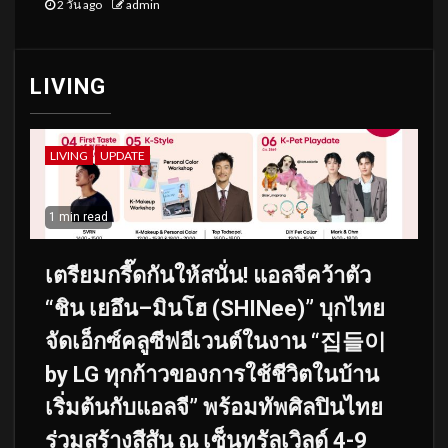
2 วัน ago
admin
LIVING
LIVING
UPDATE
1 min read
เตรียมกรี๊ดกันให้สนั่น! แอลจีคว้าตัว
“ชิน เยอึน–มินโฮ (SHINee)” บุกไทย
จัดเอ็กซ์คลูซีฟอีเวนต์ในงาน “집들이
by LG ทุกก้าวของการใช้ชีวิตในบ้าน
เริ่มต้นกับแอลจี” พร้อมทัพศิลปินไทย
ร่วมสร้างสีสัน ณ เซ็นทรัลเวิลด์ 4-9