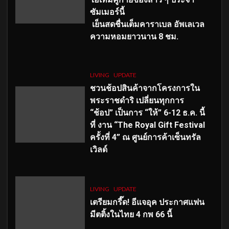
ซัมเมอร์นี้
เย็นสดชื่นเต็มคาราเบล อัพเลเวล
ความหอมยาวนาน
8
ชม.
LIVING
UPDATE
ชวนช้อปสินค้าจากโครงการใน
พระราชดำริ เปลี่ยนทุกการ
“ช้อป” เป็นการ “ให้” 6-12 ธ.ค. นี้
ที่ งาน “The Royal Gift Festival
ครั้งที่ 4” ณ ศูนย์การค้าเซ็นทรัล
เวิลด์
LIVING
UPDATE
เตรียมกรี๊ด! อีแจอุค ประกาศแฟน
มีตติ้งในไทย 4 กพ 66 นี้