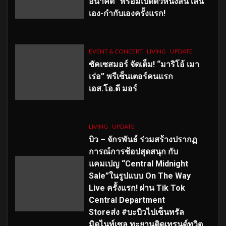
อนาคต” พร้อมเปิดตัวหนังสั้น เล่น
เอง-กำกับเองครั้งแรก!
EVENT & CONCERT
LIVING
UPDATE
ซัคเซสมอร์ จัดเต็ม
!
“มาริโอ้ เมา
เร่อ” พรีเซ็นเตอร์คนแรก
เอส
.โอ.ดี มอร์
LIVING
UPDATE
บิว – จักรพันธ์ ร่วมสร้างปรากฏ
การณ์การช้อปสุดสนุก กับ
แคมเปญ “Central Midnight
Sale”ในรูปแบบ On The Way
Live ครั้งแรก! ผ่าน Tik Tok
Central Department
Storeส่ง #บะบิวไปเซ็นทรัล
มิดไนท์เซล ทะยานติดเทรนด์ทวิต