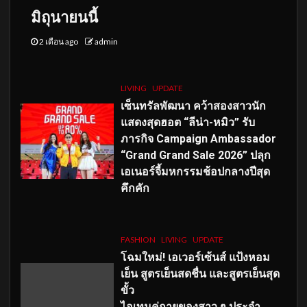
มิถุนายนนี้
2 เดือน ago
admin
LIVING
UPDATE
เซ็นทรัลพัฒนา คว้าสองสาวนัก
แสดงสุดฮอต “ลีน่า-หมิว” รับ
ภารกิจ Campaign Ambassador
“Grand Grand Sale 2026” ปลุก
เอเนอร์จี้มหกรรมช้อปกลางปีสุด
คึกคัก
FASHION
LIVING
UPDATE
โฉมใหม่
! เอเวอร์เซ้นส์ แป้งหอม
เย็น สูตรเย็นสดชื่น และสูตรเย็นสุด
ขั้ว
ไอเทมคู่กายของสาว ๆ ประจำ