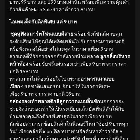
บาท, 99 บาท และ 199 บาทเท่านั้น พร้อมเพิ่มความคุ้มค่า
ด้วยสินค้าFlash Sale ราคาต่ำกว่า 9 บาท!
ไอเทมเด็ดกับดีลพิเศษ แค่
9
บาท
ชุดหูฟังสมาร์ทโฟนแบบมีสาย
พร้อมฟังก์ชันก์ควบคุม
ระดับเสียง ให้คุณได้เพลิดเพลินไปกับการชมภาพยนตร์
หรือฟังเพลงได้อย่างไม่สะดุด ในราคาเพียง 9 บาท
สายเฮลตี้ที่รักการออกกำลังกายห้ามพลาด
ลูกกลิ้งบริหาร
หน้าท้อง
พร้อมรับฟรีแผ่นรองเข่า เพียง 9 บาท จากราคา
ปกติ 199 บาท
ทาสแมวก็ไม่ต้องน้อยใจไป เพราะ
อาหารแมวแบบ
เปียก
4 รสชาติแสนอร่อย จัดมาให้ในราคาพิเศษ
เพียง 9 บาท จากราคาปกติ 39บาท
กล่องรองเท้าพลาสติกสีลูกกวาดแบบลิ้นชัก
นอกจากจะ
ช่วยจัดเก็บรองเท้าให้เป็นระเบียบแล้ว ยังเพิ่มสีสันให้กับ
บ้านของคุณอีกด้วย พิเศษสุดในราคาเพียง 9 บาท
นักช้อปสามารถช้อปสินค้าในฟีเจอร์ใหม่ “ช้อป 9 บาททุก
วัน” เพียงคลิกที่ icon ‘ดีล 9 บาท’ หรือค้นหาคำว่า ‘ดีล 9
บาท’ และอย่าลืมเก็บคูปองส่งฟรีทั่วไทย ที่ลาซาด้าที่เดียว