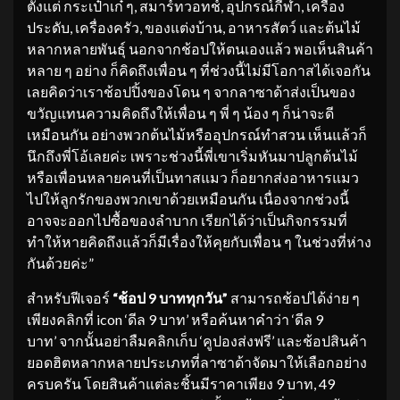
ตั้งแต่ กระเป๋าเก๋ ๆ, สมาร์ทวอทช์, อุปกรณ์กีฬา, เครื่อง
ประดับ, เครื่องครัว, ของแต่งบ้าน, อาหารสัตว์ และต้นไม้
หลากหลายพันธุ์ นอกจากช้อปให้ตนเองแล้ว พอเห็นสินค้า
หลาย ๆ อย่าง ก็คิดถึงเพื่อน ๆ ที่ช่วงนี้ไม่มีโอกาสได้เจอกัน
เลยคิดว่าเราช้อปปิ้งของโดน ๆ จากลาซาด้าส่งเป็นของ
ขวัญแทนความคิดถึงให้เพื่อน ๆ พี่ ๆ น้อง ๆ ก็น่าจะดี
เหมือนกัน อย่างพวกต้นไม้หรืออุปกรณ์ทำสวน เห็นแล้วก็
นึกถึงพี่โอ้เลยค่ะ เพราะช่วงนี้พี่เขาเริ่มหันมาปลูกต้นไม้
หรือเพื่อนหลายคนที่เป็นทาสแมว ก็อยากส่งอาหารแมว
ไปให้ลูกรักของพวกเขาด้วยเหมือนกัน เนื่องจากช่วงนี้
อาจจะออกไปซื้อของลำบาก เรียกได้ว่าเป็นกิจกรรมที่
ทำให้หายคิดถึงแล้วก็มีเรื่องให้คุยกับเพื่อน ๆ ในช่วงที่ห่าง
กันด้วยค่ะ”
สำหรับฟีเจอร์
“
ช้อป 9 บาททุกวัน
”
สามารถช้อปได้ง่าย ๆ
เพียงคลิกที่ icon ‘ดีล 9 บาท’ หรือค้นหาคำว่า ‘ดีล 9
บาท’ จากนั้นอย่าลืมคลิกเก็บ ‘คูปองส่งฟรี’ และช้อปสินค้า
ยอดฮิตหลากหลายประเภทที่ลาซาด้าจัดมาให้เลือกอย่าง
ครบครัน โดยสินค้าแต่ละชิ้นมีราคาเพียง 9 บาท, 49