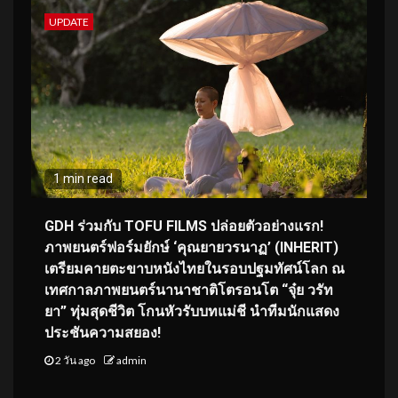
UPDATE
1 min read
GDH ร่วมกับ TOFU FILMS ปล่อยตัวอย่างแรก!
ภาพยนตร์ฟอร์มยักษ์ ‘คุณยายวรนาฏ’ (INHERIT)
เตรียมคายตะขาบหนังไทยในรอบปฐมทัศน์โลก ณ
เทศกาลภาพยนตร์นานาชาติโตรอนโต “จุ๋ย วรัท
ยา” ทุ่มสุดชีวิต โกนหัวรับบทแม่ชี นำทีมนักแสดง
ประชันความสยอง!
2 วัน ago
admin