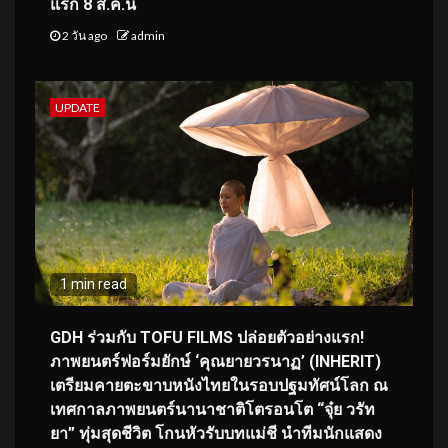
แรก 8 ส.ค.นี้
2 วัน ago
admin
UPDATE
1 min read
GDH ร่วมกับ TOFU FILMS ปล่อยตัวอย่างแรก!
ภาพยนตร์ฟอร์มยักษ์ ‘คุณยายวรนาฏ’ (INHERIT)
เตรียมคายตะขาบหนังไทยในรอบปฐมทัศน์โลก ณ
เทศกาลภาพยนตร์นานาชาติโตรอนโต “จุ๋ย วรัท
ยา” ทุ่มสุดชีวิต โกนหัวรับบทแม่ชี นำทีมนักแสดง