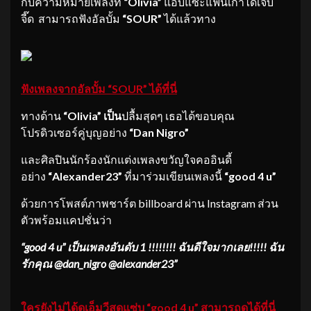
กับความหมายเพลงที่
“Olivia”
แอบแซะแฟนเก่าได้เจ็บ
จี๊ด สามารถฟังอัลบั้ม
“SOUR”
ได้แล้วทาง
ฟังเพลงจากอัลบั้ม “SOUR” ได้ที่นี่
ทางด้าน
“Olivia” เป็น
ปลื้มสุดๆ เธอได้ขอบคุณ
โปรดิวเซอร์คู่บุญอย่าง
“Dan Nigro”
และศิลปินนักร้องนักแต่งเพลงขวัญใจคออินดี้
อย่าง
“Alexander23”
ที่มาร่วมเขียนเพลงนี้
“
good 4 u”
ด้วยการโพสต์ภาพชาร์ต billboard ผ่าน Instagram ส่วน
ตัวพร้อมแคปชั่นว่า
“
good 4 u” เป็นเพลงอันดับ 1 !!!!!!!! ฉันดีใจมากเลย!!!!! ฉัน
รักคุณ @dan_nigro @alexander23”
ใครยังไม่ได้ดูเอ็มวีสุดแซ่บ “good 4 u” สามารถดูได้ที่นี่