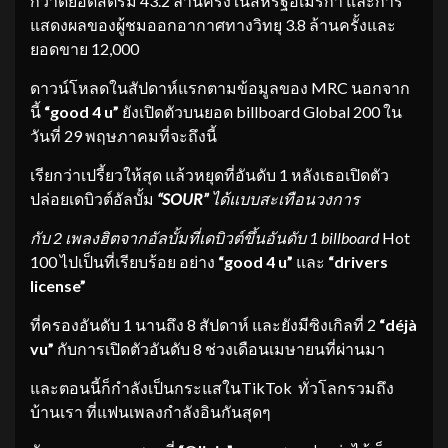
กวาดยอดสตรีม 43.2 ล้านครั้งในสหรัฐอเมริกา และการ
แสดงผลของผู้ชมออกอากาศทางวิทยุ 3.8 ล้านครั้งและ
ยอดขาย 12,000
ดาวน์โหลดในสัปดาห์แรกตามข้อมูลของ MRC นอกจาก
นี้
“good 4 u”
ยังเปิดตัวบนยอด billboard Global 200 ใน
วันที่ 29 พฤษภาคมที่จะถึงนี้
เรียกว่าเปรี้ยวให้สุด แล้วหยุดที่อันดับ 1 หลังเธอเปิดตัว
ปล่อยเดบิวต์อัลบั้ม
“SOUR”
ได้แบบสะเทือนวงการ
กับ
2 เพลงฮิตจากอัลบั้มที่เดบิวต์ขึ้นอันดับ 1 billboard
Hot
100 ไปเป็นที่เรียบร้อย อย่าง
“good 4 u”
และ
“drivers
license”
ที่ครองอันดับ 1 นานถึง 8 สัปดาห์ และยังมีซิงเกิลที่ 2
“déjà
vu”
กับการเปิดตัวอันดับ 8 ช่วงเดือนเมษายนที่ผ่านมา
และตอนนี้ก็กำลังเป็นกระแสในTikTok ทั่วโลกรวมถึง
บ้านเรา ที่แฟนเพลงกำลังอินกันสุดๆ