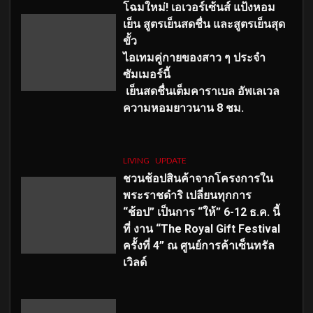
โฉมใหม่
! เอเวอร์เซ้นส์ แป้งหอม
เย็น สูตรเย็นสดชื่น และสูตรเย็นสุด
ขั้ว
ไอเทมคู่กายของสาว ๆ ประจำ
ซัมเมอร์นี้
เย็นสดชื่นเต็มคาราเบล อัพเลเวล
ความหอมยาวนาน
8
ชม.
LIVING
UPDATE
ชวนช้อปสินค้าจากโครงการใน
พระราชดำริ เปลี่ยนทุกการ
“ช้อป” เป็นการ “ให้” 6-12 ธ.ค. นี้
ที่ งาน “The Royal Gift Festival
ครั้งที่ 4” ณ ศูนย์การค้าเซ็นทรัล
เวิลด์