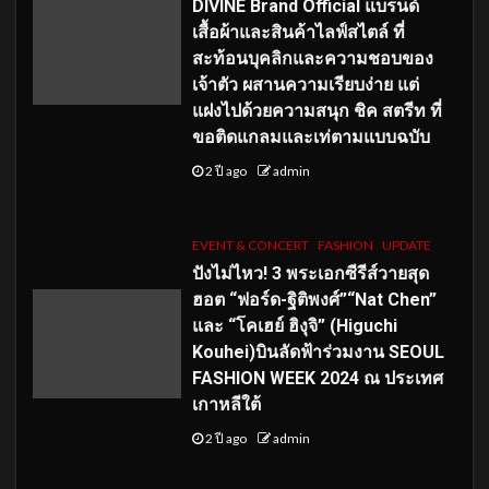
DIVINE Brand Official แบรนด์
เสื้อผ้าและสินค้าไลฟ์สไตล์ ที่
สะท้อนบุคลิกและความชอบของ
เจ้าตัว ผสานความเรียบง่าย แต่
แฝงไปด้วยความสนุก ชิค สตรีท ที่
ขอติดแกลมและเท่ตามแบบฉบับ
2 ปี ago
admin
EVENT & CONCERT
FASHION
UPDATE
ปังไม่ไหว! 3 พระเอกซีรีส์วายสุด
ฮอต “ฟอร์ด-ฐิติพงศ์”“Nat Chen”
และ “โคเฮย์ ฮิงุจิ” (Higuchi
Kouhei)บินลัดฟ้าร่วมงาน SEOUL
FASHION WEEK 2024 ณ ประเทศ
เกาหลีใต้
2 ปี ago
admin