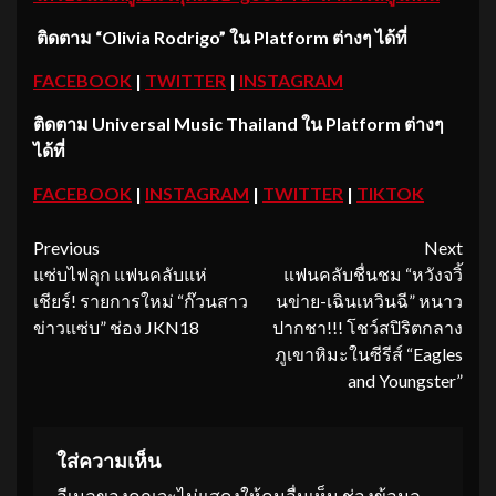
ติดตาม
“Olivia Rodrigo” ใน Platform ต่างๆ ได้ที่
FACEBOOK
|
TWITTER
|
INSTAGRAM
ติดตาม
Universal Music Thailand ใน Platform ต่างๆ
ได้ที่
FACEBOOK
|
INSTAGRAM
|
TWITTER
|
TIKTOK
Continue
Previous
Next
แซ่บไฟลุก แฟนคลับแห่
แฟนคลับชื่นชม “หวังจวิ้
Reading
เชียร์! รายการใหม่ “ก๊วนสาว
นข่าย-เฉินเหวินฉี” หนาว
ข่าวแซ่บ” ช่อง JKN18
ปากชา!!! โชว์สปิริตกลาง
ภูเขาหิมะในซีรีส์ “Eagles
and Youngster”
ใส่ความเห็น
อีเมลของคุณจะไม่แสดงให้คนอื่นเห็น
ช่องข้อมูล