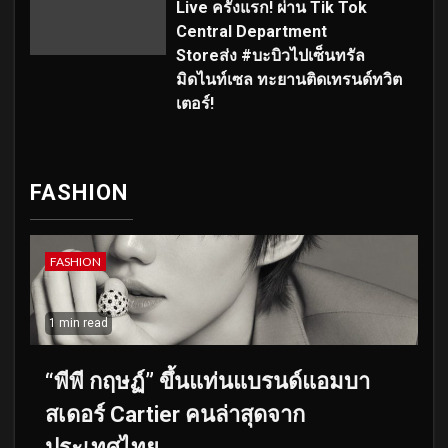
Live ครั้งแรก! ผ่าน Tik Tok
Central Department
Storeส่ง #บะบิวไปเซ็นทรัล
มิดไนท์เซล ทะยานติดเทรนด์ทวิต
เตอร์!
FASHION
FASHION
1 min read
“พีพี กฤษฏ์” ขึ้นแท่นแบรนด์แอมบา
สเดอร์ Cartier คนล่าสุดจาก
ประเทศไทย