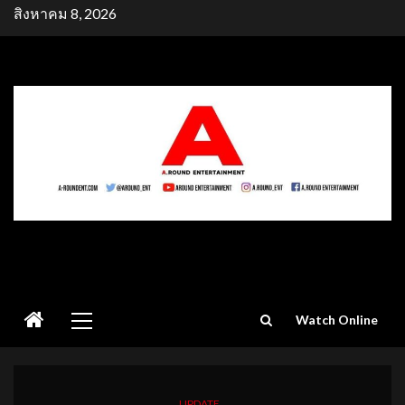
Skip
สิงหาคม 8, 2026
to
content
Primary
Watch Online
Menu
UPDATE