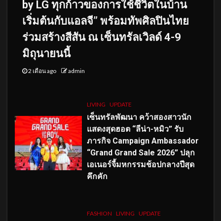
by LG ทุกก้าวของการใช้ชีวิตในบ้าน
เริ่มต้นกับแอลจี” พร้อมทัพศิลปินไทย
ร่วมสร้างสีสัน ณ เซ็นทรัลเวิลด์ 4-9
มิถุนายนนี้
2 เดือน ago
admin
LIVING
UPDATE
เซ็นทรัลพัฒนา คว้าสองสาวนัก
แสดงสุดฮอต “ลีน่า-หมิว” รับ
ภารกิจ Campaign Ambassador
“Grand Grand Sale 2026” ปลุก
เอเนอร์จี้มหกรรมช้อปกลางปีสุด
คึกคัก
FASHION
LIVING
UPDATE