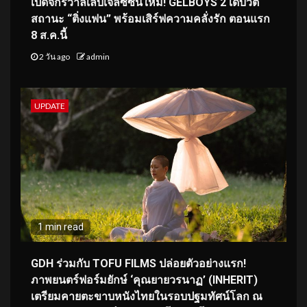
เปิดจักรวาลเล็บเจลซีซันใหม่! GELBOYS 2 เดบิวต์
สถานะ “ติ่งแฟน” พร้อมเสิร์ฟความคลั่งรัก ตอนแรก
8 ส.ค.นี้
2 วัน ago
admin
UPDATE
1 min read
GDH ร่วมกับ TOFU FILMS ปล่อยตัวอย่างแรก!
ภาพยนตร์ฟอร์มยักษ์ ‘คุณยายวรนาฏ’ (INHERIT)
เตรียมคายตะขาบหนังไทยในรอบปฐมทัศน์โลก ณ