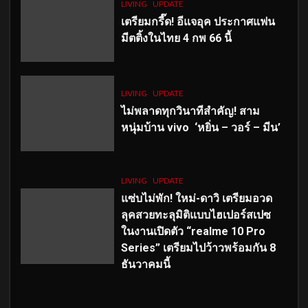
LIVING
UPDATE
เตรียมกรี๊ด! อีแจอุค ประกาศแฟน
มีตติ้งในไทย 4 กพ 66 นี้
LIVING
UPDATE
ไม่พลาดทุกวินาทีสำคัญ
! สาม
หนุ่มบ้าน vivo ‘หยิ่น – วอร์ – มีน’
LIVING
UPDATE
แซ่บไม่พัก! ใหม่-ดาวิ เตรียมอวด
ลุคสวยทะลุมิติแบบไฮเปอร์สเปซ
ในงานเปิดตัว “realme 10 Pro
Series” เตรียมไปว้าวพร้อมกัน 8
ธันวาคมนี้