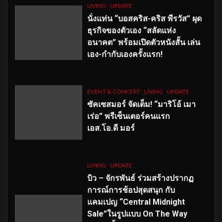
LIVING
UPDATE
นั่งแท่น “บอสคริส-คริส พีรวัส” ผุด
ธุรกิจของตัวเอง “สลัดแห่ง
อนาคต” พร้อมเปิดตัวหนังสั้น เล่น
เอง-กำกับเองครั้งแรก!
EVENT & CONCERT
LIVING
UPDATE
ซัคเซสมอร์ จัดเต็ม
!
“มาริโอ้ เมา
เร่อ” พรีเซ็นเตอร์คนแรก
เอส
.โอ.ดี มอร์
LIVING
UPDATE
บิว – จักรพันธ์ ร่วมสร้างปรากฏ
การณ์การช้อปสุดสนุก กับ
แคมเปญ “Central Midnight
Sale”ในรูปแบบ On The Way