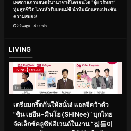
เทศกาลภาพยนตร์นานาชาติโตรอนโต “จุ๋ย วรัทยา”
ทุ่มสุดชีวิต โกนหัวรับบทแม่ชี นำทีมนักแสดงประชัน
ความสยอง!
2 วัน ago
admin
LIVING
LIVING
UPDATE
1 min read
เตรียมกรี๊ดกันให้สนั่น! แอลจีคว้าตัว
“ชิน เยอึน–มินโฮ (SHINee)” บุกไทย
จัดเอ็กซ์คลูซีฟอีเวนต์ในงาน “집들이