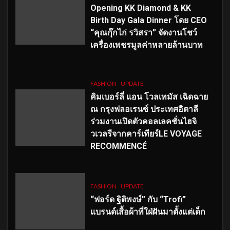
Opening KK Diamond & KK
Birth Day Gala Dinner โดย CEO
“คุณกุ๊กไก่ รวิสรา” จัดงานโชว์
เครื่องเพชรมูลค่าหลายล้านบาท
FASHION
UPDATE
คิมเบอร์ลี่ แอน โวลเทมัส เฉิดฉาย
ณ กรุงฟลอเรนซ์ ประเทศอิตาลี
ร่วมงานเปิดตัวคอลเลคชั่นไฮจิ
วเวลรีจากคาร์เทียร์LE VOYAGE
RECOMMENCÉ
FASHION
UPDATE
“ฟอร์ด ฐิติพงษ์” กับ “Trofi”
แบรนด์เสื้อผ้าที่ใฝ่ฝันมาตั้งแต่เด็ก