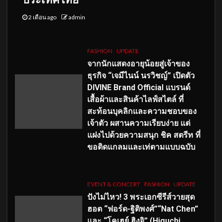
2 เดือน ago
admin
FASHION
UPDATE
จากนักแสดงอายุน้อยสู่เจ้าของ
ธุรกิจ “เจมีไนน์ นรวิชญ์” เปิดตัว
DIVINE Brand Official แบรนด์
เสื้อผ้าและสินค้าไลฟ์สไตล์ ที่
สะท้อนบุคลิกและความชอบของ
เจ้าตัว ผสานความเรียบง่าย แต่
แฝงไปด้วยความสนุก ชิค สตรีท ที่
ขอติดแกลมและเท่ตามแบบฉบับ
EVENT & CONCERT
FASHION
UPDATE
ปังไม่ไหว! 3 พระเอกซีรีส์วายสุด
ฮอต “ฟอร์ด-ฐิติพงศ์”“Nat Chen”
และ “โคเฮย์ ฮิงุจิ” (Higuchi