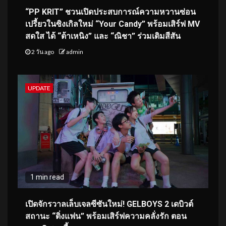
“PP KRIT” ชวนเปิดประสบการณ์ความหวานซ่อน
เปรี้ยวในซิงเกิลใหม่ “Your Candy” พร้อมเสิร์ฟ MV
สดใส ได้ “ต้าเหนิง” และ “ณิชา” ร่วมเติมสีสัน
2 วัน ago
admin
UPDATE
1 min read
เปิดจักรวาลเล็บเจลซีซันใหม่! GELBOYS 2 เดบิวต์
สถานะ “ติ่งแฟน” พร้อมเสิร์ฟความคลั่งรัก ตอน