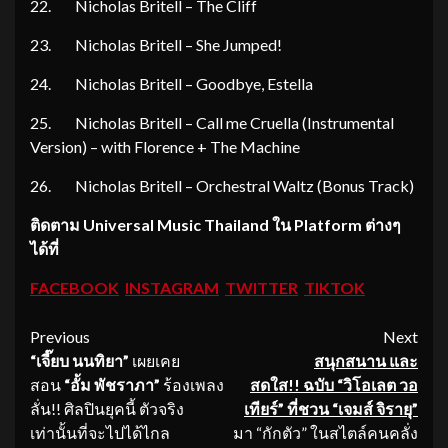
22. Nicholas Britell – The Cliff
23. Nicholas Britell – She Jumped!
24. Nicholas Britell – Goodbye, Estella
25. Nicholas Britell – Call me Cruella (Instrumental
Version) – with Florence + The Machine
26. Nicholas Britell – Orchestral Waltz (Bonus Track)
ติดตาม
Universal Music Thailand ใน Platform ต่างๆ
ได้ที่
FACEBOOK
INSTAGRAM
TWITTER
TIKTOK
Continue
Previous
Next
“เจี๊ยบ นนทิยา”
เผยเคย
สนุกสนาน และ
Reading
สอน
“อั้ม พัชราภา”
ร้องเพลง
สดใส
!! ฉบับ “วิโอเลต วอ
ลั่น!! ศิลปินยุคนี้ ตัวจริง
เทียร์” ที่ชวน “เจมส์ จิรายุ”
เท่านั้นที่จะไปได้ไกล
มา “กักตัว” ในสไตล์คนคลั่ง