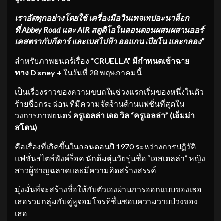
เราอัดทุกอย่างโดยใช้ เครื่องมือวินเทจเทปอะนาล็อก
ที่
Abbey Road และ AIR สตูดิโอในลอนดอนผสมผสานออร์
เคสตรากับกีตาร์ และเบสไปฟ้า ออแกน เปียโน และกลอง”
สำหรับภาพยนตร์เรื่อง
“
CRUELLA” มีกำหนดเข้าฉาย
ทาง Disney +
ในวันที่ 28 พฤษภาคมนี้
เป็นเรื่องราวของความขบถในช่วงแรกเริ่มของหนึ่งในตัว
ร้ายชื่อกระฉ่อน ที่มีความจัดจ้านด้านแฟชั่นที่สุดใน
วงการภาพยนตร์
ครูเอลล่า เดอ วิล
“ครูเอลล่า” (เอ็มม่า
สโตน)
คือเรื่องที่เกิดขึ้นในลอนดอนปี 1970 ระหว่างการปฏิวัติ
แฟชั่นสไตล์พังค์ร็อค นักต้มตุ๋นวัยรุ่นชื่อ “เอสเตลล่า” หญิง
สาวผู้ชาญฉลาดและมีความคิดสร้างสรรค์
มุ่งมั่นที่จะสร้างชื่อให้กับตัวเองผ่านการออกแบบของเธอ
เธอรวมกลุ่มกับคู่หูจอมโจรที่ชื่นชอบความวายป่วงของ
เธอ