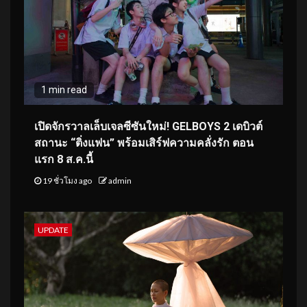
1 min read
เปิดจักรวาลเล็บเจลซีซันใหม่! GELBOYS 2 เดบิวต์
สถานะ “ติ่งแฟน” พร้อมเสิร์ฟความคลั่งรัก ตอน
แรก 8 ส.ค.นี้
19 ชั่วโมง ago
admin
UPDATE