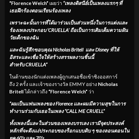
“Florence Welch”
เผยว่า
“เพลงดิสนีย์เป็นเพลงแรกๆ ที่
เธอฝึกร้องตอนเรียนร้องเพลง
เพราะฉะนั้นการที่ได้มาร่วมเป็นส่วนหนึ่งในการแต่งและ
ร้องเพลงประกอบ
‘CRUELLA’ ถือเป็นการเติมเต็มความฝัน
วัยเด็กของฉัน
และฉันรู้สึกขอบคุณ
Nicholas Britell และ Disney ที่ให้
อิสระและเชื่อใจให้สร้างสรรผลงานชิ้นนี้
สำหรับ CRUELLA”
ในด้านของนักแต่งเพลงผู้ถูกเสนอชื่อเข้าชิงออสการ์
ถึง 2 ครั้ง และเจ้าของรางวัล EMMY อย่าง
Nicholas
Britell
ได้กล่าวถึง
“Florence Welch”
ว่า
“ผมเป็นแฟนเพลงของ Florence และผมมีความสุขในการ
ทำงานร่วมกับเธอในเพลง “
CALL ME CRUELL
”
ทั้งเพลงนี้และในส่วนของเพลงบรรเลง เรามีจุดประสงค์
หลักที่จะดึงแง่ประกอบของร็อกแบบดิบ ๆ ของลอนดอนใน
ยุค
60’s และ 70’s