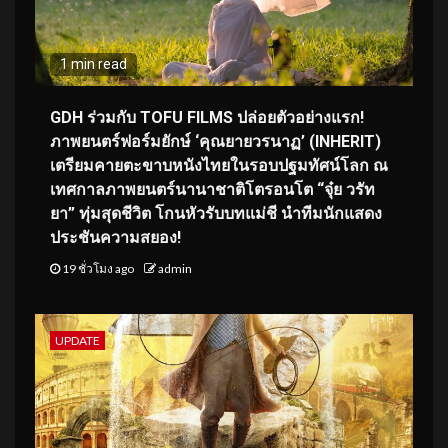
1 min read
GDH ร่วมกับ TOFU FILMS ปล่อยตัวอย่างแรก!
ภาพยนตร์ฟอร์มยักษ์ ‘คุณยายวรนาฏ’ (INHERIT)
เตรียมคายตะขาบหนังไทยในรอบปฐมทัศน์โลก ณ
เทศกาลภาพยนตร์นานาชาติโตรอนโต “จุ๋ย วรัท
ยา” ทุ่มสุดชีวิต โกนหัวรับบทแม่ชี นำทีมนักแสดง
ประชันความสยอง!
19 ชั่วโมง ago
admin
UPDATE