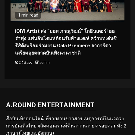
1 min read
iQIYI Artist ส่ง “มอส ภาณุวัฒน์” โกอินเตอร์! ออ
ร่าพุ่ง แฟนอินโดแห่ต้อนรับห้างแตก! คว้าบทเด่นซี
รีส์ดังพร้อมร่วมงาน Gala Premiere จาการ์ตา
เตรียมลุยตลาดบันเทิงนานาชาติ
2 วัน ago
admin
A.ROUND ENTERTAINMENT
สื่อบันเทิงออนไลน์ ที่รายงานข่าวสาร เหตุการณ์ในแวดวง
การบันเทิงไทย ผลิตคอนเทนท์ที่หลากหลาย ครอบคลุมทั้ง 2
ภาษา (ไทยและอังกฤษ)