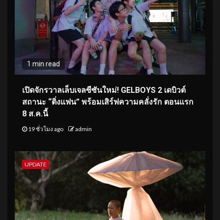
1 min read
เปิดจักรวาลเล็บเจลซีซันใหม่! GELBOYS 2 เดบิวต์
สถานะ “ติ่งแฟน” พร้อมเสิร์ฟความคลั่งรัก ตอนแรก
8 ส.ค.นี้
19 ชั่วโมง ago
admin
UPDATE