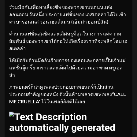
ร่วมมือกันเพื่อหาเลี้ยงชีพของพวกเขาบนถนนแห่ง
ลอนดอน วันหนึ่ง ประกายแฟชั่นของ เอสเตลล่า ได้ไปเข้า
ตา บารอนเนส วอน เฮลล์แมน (เอ็มม่า ธอมป์สัน)
ตำนานแฟชั่นสุดชิคและเลิศหรูที่สุดในวงการ แต่ความ
สัมพันธ์ของพวกเขาได้ก่อให้เกิดเรื่องราวที่จะพลิกโฉม เอ
สเตลล่า
ให้เปิดรับด้านมืดอันร้ายกาจของเธอและกลายเป็นเจ้าแม่
แฟชั่นผู้เกรี้ยวกราดและเต็มไปด้วยความอาฆาต ครูเอล
ล่า
ภาพยนตร์ก็น่าดู เพลงประกอบภาพยนตร์ก็เป็นส่วน
ประกอบสำคัญของหนัง ดังนั้นห้ามพลาดเซฟเพลง
“
CALL
ME CRUELLA”
ไว้ในเพลย์ลิสต์ได้เลย