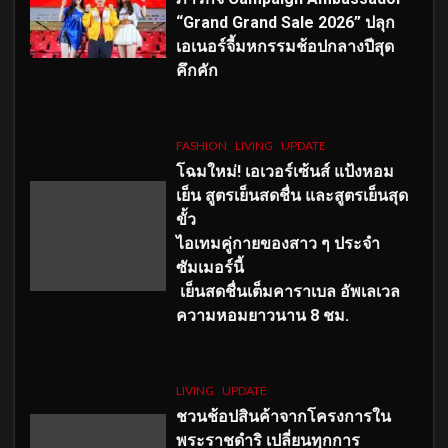
“Grand Grand Sale 2026” ปลุก
เอเนอร์จี้มหกรรมช้อปกลางปีสุด
คึกคัก
FASHION
LIVING
UPDATE
โฉมใหม่
! เอเวอร์เซ้นส์ แป้งหอม
เย็น สูตรเย็นสดชื่น และสูตรเย็นสุด
ขั้ว
ไอเทมคู่กายของสาว ๆ ประจำ
ซัมเมอร์นี้
เย็นสดชื่นเต็มคาราเบล อัพเลเวล
ความหอมยาวนาน
8
ชม.
LIVING
UPDATE
ชวนช้อปสินค้าจากโครงการใน
พระราชดำริ เปลี่ยนทุกการ