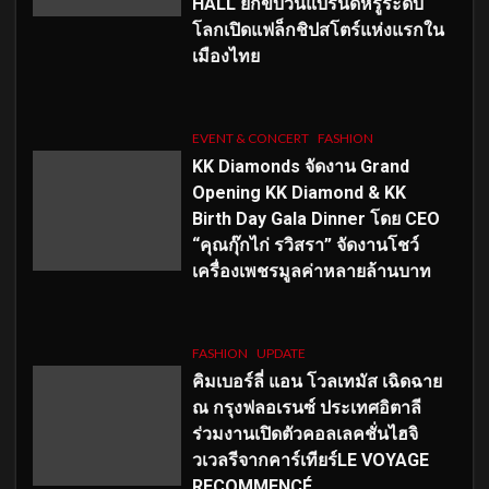
HALL ยกขบวนแบรนด์หรูระดับ
โลกเปิดแฟล็กชิปสโตร์แห่งแรกใน
เมืองไทย
EVENT & CONCERT
FASHION
KK Diamonds จัดงาน Grand
Opening KK Diamond & KK
Birth Day Gala Dinner โดย CEO
“คุณกุ๊กไก่ รวิสรา” จัดงานโชว์
เครื่องเพชรมูลค่าหลายล้านบาท
FASHION
UPDATE
คิมเบอร์ลี่ แอน โวลเทมัส เฉิดฉาย
ณ กรุงฟลอเรนซ์ ประเทศอิตาลี
ร่วมงานเปิดตัวคอลเลคชั่นไฮจิ
วเวลรีจากคาร์เทียร์LE VOYAGE
RECOMMENCÉ