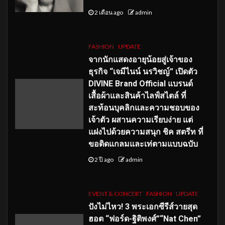
2 เดือน ago
admin
FASHION
UPDATE
จากนักแสดงอายุน้อยสู่เจ้าของ
ธุรกิจ “เจมีไนน์ นรวิชญ์” เปิดตัว
DIVINE Brand Official แบรนด์
เสื้อผ้าและสินค้าไลฟ์สไตล์ ที่
สะท้อนบุคลิกและความชอบของ
เจ้าตัว ผสานความเรียบง่าย แต่
แฝงไปด้วยความสนุก ชิค สตรีท ที่
ขอติดแกลมและเท่ตามแบบฉบับ
2 ปี ago
admin
EVENT & CONCERT
FASHION
UPDATE
ปังไม่ไหว! 3 พระเอกซีรีส์วายสุด
ฮอต “ฟอร์ด-ฐิติพงศ์”“Nat Chen”