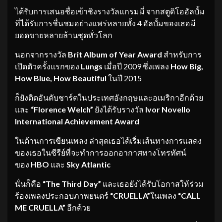
ได้รับการเสนอชื่อเข้าชิงรางวัลแกรมมี่ จากสตูดิโออัลบั้ม
ที่ได้รับการชื่นชมอย่างแพร่หลายทั้ง 4 อัลบั้มของเธอมี
ยอดขายหลายล้านชุดทั่วโลก
นอกจากรางวัล
Brit Album of Year Award
สำหรับการ
เปิดตัวครั้งแรกของ
Lungs
เมื่อปี
2009
ซึ่งเพลง
How Big,
How Blue, How Beautiful
ในปี 2015
ก็ยังติดอันดับชาร์ตในประเทศอังกฤษและอเมริกาอีกด้วย
และ
“Florence Welch”
ยังได้รับรางวัล
Ivor Novello
International Achievement Award
ในด้านการเขียนเพลง ล่าสุดเธอได้เริ่มเส้นทางการแสดง
ของเธอในซีรีย์ที่จะทำการออกอากาศทางโทรทัศน์
ของ
HBO
และ
Sky Atlantic
นั่นก็คือ
“The Third Day”
และเธอยังได้รับโอกาสให้ร่วม
ร้องเพลงประกอบภาพยนตร์
“CRUELLA”
ในเพลง
“
CALL
ME CRUELLA”
อีกด้วย