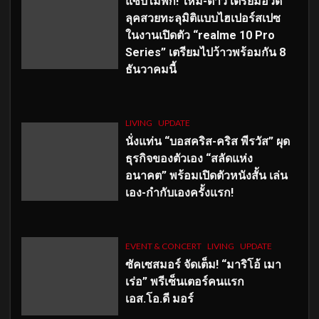
แซ่บไม่พัก! ใหม่-ดาวิ เตรียมอวด
ลุคสวยทะลุมิติแบบไฮเปอร์สเปซ
ในงานเปิดตัว “realme 10 Pro
Series” เตรียมไปว้าวพร้อมกัน 8
ธันวาคมนี้
LIVING
UPDATE
นั่งแท่น “บอสคริส-คริส พีรวัส” ผุด
ธุรกิจของตัวเอง “สลัดแห่ง
อนาคต” พร้อมเปิดตัวหนังสั้น เล่น
เอง-กำกับเองครั้งแรก!
EVENT & CONCERT
LIVING
UPDATE
ซัคเซสมอร์ จัดเต็ม
!
“มาริโอ้ เมา
เร่อ” พรีเซ็นเตอร์คนแรก
เอส
.โอ.ดี มอร์