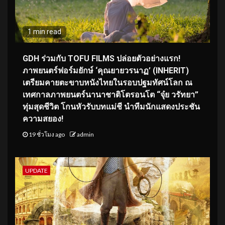
1 min read
GDH ร่วมกับ TOFU FILMS ปล่อยตัวอย่างแรก!
ภาพยนตร์ฟอร์มยักษ์ ‘คุณยายวรนาฏ’ (INHERIT)
เตรียมคายตะขาบหนังไทยในรอบปฐมทัศน์โลก ณ
เทศกาลภาพยนตร์นานาชาติโตรอนโต “จุ๋ย วรัทยา”
ทุ่มสุดชีวิต โกนหัวรับบทแม่ชี นำทีมนักแสดงประชัน
ความสยอง!
19 ชั่วโมง ago
admin
UPDATE