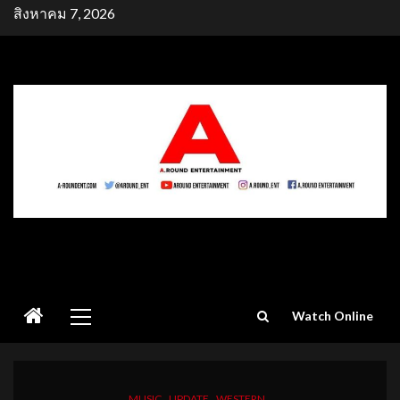
Skip
สิงหาคม 7, 2026
to
content
Primary
Watch Online
Menu
MUSIC
UPDATE
WESTERN