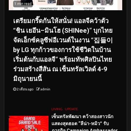
1 min read
เตรียมกรี๊ดกันให้สนั่น! แอลจีคว้าตัว
“ชิน เยอึน–มินโฮ (SHINee)” บุกไทย
จัดเอ็กซ์คลูซีฟอีเวนต์ในงาน “집들이
by LG ทุกก้าวของการใช้ชีวิตในบ้าน
เริ่มต้นกับแอลจี” พร้อมทัพศิลปินไทย
ร่วมสร้างสีสัน ณ เซ็นทรัลเวิลด์ 4-9
มิถุนายนนี้
2 เดือน ago
admin
LIVING
UPDATE
เซ็นทรัลพัฒนา คว้าสองสาวนัก
แสดงสุดฮอต “ลีน่า-หมิว” รับ
ภารกิจ Campaign Ambassador