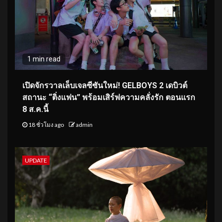
1 min read
เปิดจักรวาลเล็บเจลซีซันใหม่! GELBOYS 2 เดบิวต์
สถานะ “ติ่งแฟน” พร้อมเสิร์ฟความคลั่งรัก ตอนแรก
8 ส.ค.นี้
18 ชั่วโมง ago
admin
UPDATE