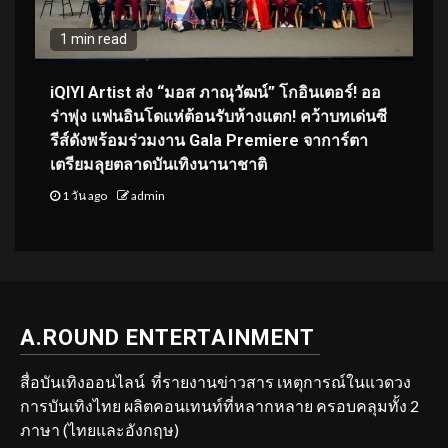
1 min read
iQIYI Artist ส่ง “มอส ภาณุวัฒน์” โกอินเตอร์! ออ
ร่าพุ่ง แฟนอินโดแห่ต้อนรับห้างแตก! คว้าบทเด่นซี
รีส์ดังพร้อมร่วมงาน Gala Premiere จาการ์ตา
เตรียมลุยตลาดบันเทิงนานาชาติ
1 วัน ago
admin
A.ROUND ENTERTAINMENT
สื่อบันเทิงออนไลน์ ที่รายงานข่าวสาร เหตุการณ์ในแวดวง
การบันเทิงไทย ผลิตคอนเทนท์ที่หลากหลาย ครอบคลุมทั้ง 2
ภาษา (ไทยและอังกฤษ)