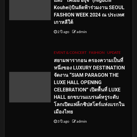
และ “โคเฮย์ ฮิงุจิ” (Higuchi
Kouhei)บินลัดฟ้าร่วมงาน SEOUL
FASHION WEEK 2024 ณ ประเทศ
เกาหลีใต้
2 ปี ago
admin
EVENT & CONCERT
FASHION
UPDATE
สยามพารากอน ครองความเป็นที่
หนึ่งของ LUXURY DESTINATION
จัดงาน “SIAM PARAGON THE
LUXE HALL OPENING
CELEBRATION” เปิดพื้นที่ LUXE
HALL ยกขบวนแบรนด์หรูระดับ
โลกเปิดแฟล็กชิปสโตร์แห่งแรกใน
เมืองไทย
3 ปี ago
admin