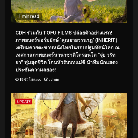
1 min read
GDH ร่วมกับ TOFU FILMS ปล่อยตัวอย่างแรก!
ภาพยนตร์ฟอร์มยักษ์ ‘คุณยายวรนาฏ’ (INHERIT)
เตรียมคายตะขาบหนังไทยในรอบปฐมทัศน์โลก ณ
เทศกาลภาพยนตร์นานาชาติโตรอนโต “จุ๋ย วรัท
ยา” ทุ่มสุดชีวิต โกนหัวรับบทแม่ชี นำทีมนักแสดง
ประชันความสยอง!
18 ชั่วโมง ago
admin
UPDATE