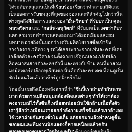
ไต่ระดับทะลุแสนเป็นที่เรียบร้อย เรียกว่าทำลายสถิติและ
เป็นยอดการรับชมสูงที่สุดของช่อง และที่สำคัญไปกว่านั้น
ต่างพูดถึงฝีมือการแสดงของ
“อั๋น-วิทยา”
ที่รับบทเป็น
คุณ
หลวงวิศาล
และ
“กอล์ฟ-อนุวัฒน์”
ที่รับบทเป็น
เดช
ว่าตีบท
แตก สามารถทำการแสดงออกมาได้ยอดเยี่ยมและสม
บทบาท อวยถึงขั้นบอกว่า เตรียมติดโผรายชื่อเข้าชิง
รางวัลจากเวทีต่าง ๆ รอได้เลย เพราะจากแฟนละคร ที่เคย
เกลียดตัวละครวิศาล จนตั้งฉายา เจ๊คุณหลวง กลับพลิก
ล็อคมาสงสารตัวละครตัวนี้ และตรงกับข้าม คนที่มาสวม
มงมิสเตอร์เปลือกทุเรียนต่อ นั่นคือตัวละคร เดช ที่คนดูเริ่ม
ชักไม่แน่ใจแล้วว่าเชียร์ถูกฝั่งหรือไม่
โดย อั๋น เผยถึงเบื้องหลังฉากนี้ว่า
“ซีนนี้เราถ่ายทำกันนาน
มาก ด้วยการเปลี่ยนมุมกล้องจัดแสงต่าง ๆ ทำให้เราต้อง
คงอารมณ์ไว้ทั้งซีนก็เหนื่อยหน่อย มันใช้กล้ามเนื้อทั้งตัว
เรารู้สึกว่าเหมือนเราออกกำลังกายเสร็จซีนแล้วเราล้าเลย
ใช้เวลาถ่ายกันสองชั่วโมงเต็ม แต่ออกมาแล้วทำคนดูชื่น
ชอบผมและทีมงานนักแสดงก็หายเหนื่อยแล้วครับ
ขอบคุณทุกคนจากใจจริง ๆ ครับ”
ด้านกอล์ฟเสริมถึง