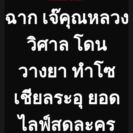
ฉาก เจ๊คุณหลวง
วิศาล โดน
วางยา ทำโซ
เชียลระอุ
ยอด
ไลฟ์สดละคร