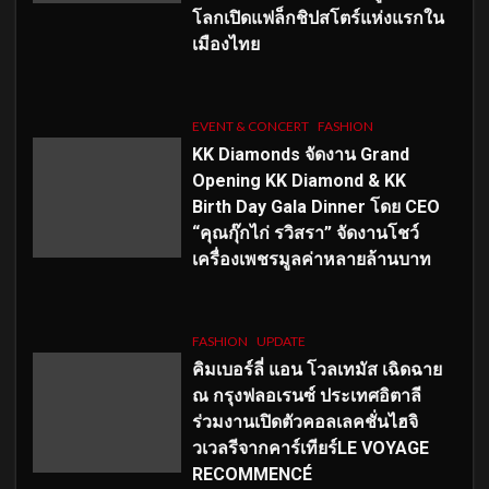
โลกเปิดแฟล็กชิปสโตร์แห่งแรกใน
เมืองไทย
EVENT & CONCERT
FASHION
KK Diamonds จัดงาน Grand
Opening KK Diamond & KK
Birth Day Gala Dinner โดย CEO
“คุณกุ๊กไก่ รวิสรา” จัดงานโชว์
เครื่องเพชรมูลค่าหลายล้านบาท
FASHION
UPDATE
คิมเบอร์ลี่ แอน โวลเทมัส เฉิดฉาย
ณ กรุงฟลอเรนซ์ ประเทศอิตาลี
ร่วมงานเปิดตัวคอลเลคชั่นไฮจิ
วเวลรีจากคาร์เทียร์LE VOYAGE
RECOMMENCÉ