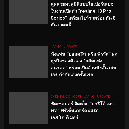
ลุคสวยทะลุมิติแบบไฮเปอร์สเปซ
ในงานเปิดตัว “realme 10 Pro
Series” เตรียมไปว้าวพร้อมกัน 8
ธันวาคมนี้
LIVING
UPDATE
นั่งแท่น “บอสคริส-คริส พีรวัส” ผุด
ธุรกิจของตัวเอง “สลัดแห่ง
อนาคต” พร้อมเปิดตัวหนังสั้น เล่น
เอง-กำกับเองครั้งแรก!
EVENT & CONCERT
LIVING
UPDATE
ซัคเซสมอร์ จัดเต็ม
!
“มาริโอ้ เมา
เร่อ” พรีเซ็นเตอร์คนแรก
เอส
.โอ.ดี มอร์