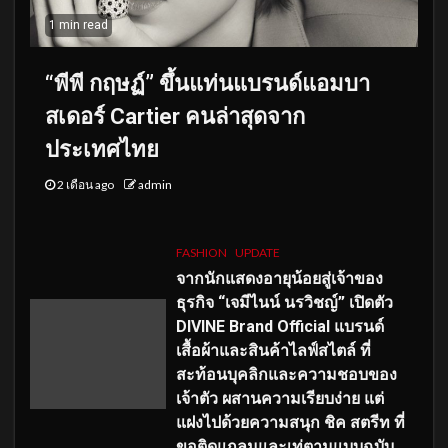
1 min read
“พีพี กฤษฏ์” ขึ้นแท่นแบรนด์แอมบา
สเดอร์ Cartier คนล่าสุดจาก
ประเทศไทย
2 เดือน ago
admin
FASHION
UPDATE
จากนักแสดงอายุน้อยสู่เจ้าของ
ธุรกิจ “เจมีไนน์ นรวิชญ์” เปิดตัว
DIVINE Brand Official แบรนด์
เสื้อผ้าและสินค้าไลฟ์สไตล์ ที่
สะท้อนบุคลิกและความชอบของ
เจ้าตัว ผสานความเรียบง่าย แต่
แฝงไปด้วยความสนุก ชิค สตรีท ที่
ขอติดแกลมและเท่ตามแบบฉบับ