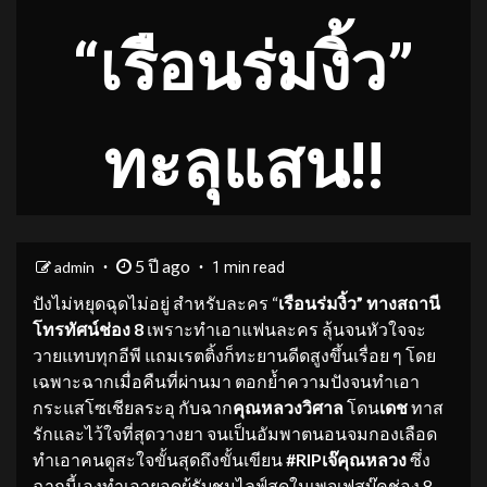
“เรือนร่มงิ้ว”
ทะลุแสน!!
5 ปี ago
admin
1 min read
ปังไม่หยุดฉุดไม่อยู่ สำหรับละคร “
เรือนร่มงิ้ว” ทางสถานี
โทรทัศน์ช่อง 8
เพราะทำเอาแฟนละคร ลุ้นจนหัวใจจะ
วายแทบทุกอีพี แถมเรตติ้งก็ทะยานดีดสูงขึ้นเรื่อย ๆ โดย
เฉพาะฉากเมื่อคืนที่ผ่านมา ตอกย้ำความปังจนทำเอา
กระแสโซเชียลระอุ กับฉาก
คุณหลวงวิศาล
โดน
เดช
ทาส
รักและไว้ใจที่สุดวางยา จนเป็นอัมพาตนอนจมกองเลือด
ทำเอาคนดูสะใจขั้นสุดถึงขั้นเขียน
#RIPเจ๊คุณหลวง
ซึ่ง
ฉากนี้เองทำเอายอดผู้รับชมไลฟ์สดในเพจเฟสบุ๊คช่อง 8