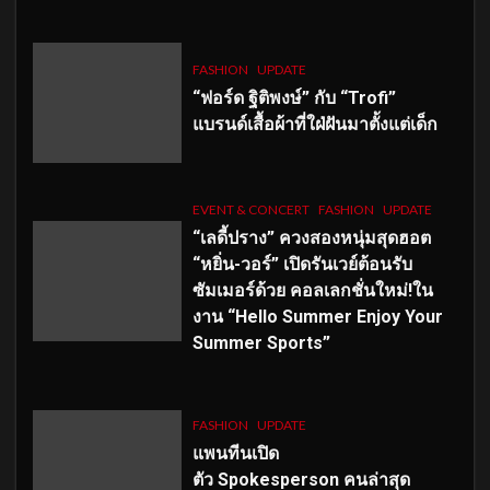
FASHION
UPDATE
“ฟอร์ด ฐิติพงษ์” กับ “Trofi”
แบรนด์เสื้อผ้าที่ใฝ่ฝันมาตั้งแต่เด็ก
EVENT & CONCERT
FASHION
UPDATE
“เลดี้ปราง” ควงสองหนุ่มสุดฮอต
“หยิ่น-วอร์” เปิดรันเวย์ต้อนรับ
ซัมเมอร์ด้วย คอลเลกชั่นใหม่!ใน
งาน “Hello Summer Enjoy Your
Summer Sports”
FASHION
UPDATE
แพนทีนเปิด
ตัว
Spokesperson คนล่าสุด