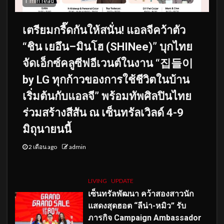
1 min read
เตรียมกรี๊ดกันให้สนั่น! แอลจีคว้าตัว
“ชิน เยอึน–มินโฮ (SHINee)” บุกไทย
จัดเอ็กซ์คลูซีฟอีเวนต์ในงาน “집들이
by LG ทุกก้าวของการใช้ชีวิตในบ้าน
เริ่มต้นกับแอลจี” พร้อมทัพศิลปินไทย
ร่วมสร้างสีสัน ณ เซ็นทรัลเวิลด์ 4-9
มิถุนายนนี้
2 เดือน ago
admin
LIVING
UPDATE
เซ็นทรัลพัฒนา คว้าสองสาวนัก
แสดงสุดฮอต “ลีน่า-หมิว” รับ
ภารกิจ Campaign Ambassador