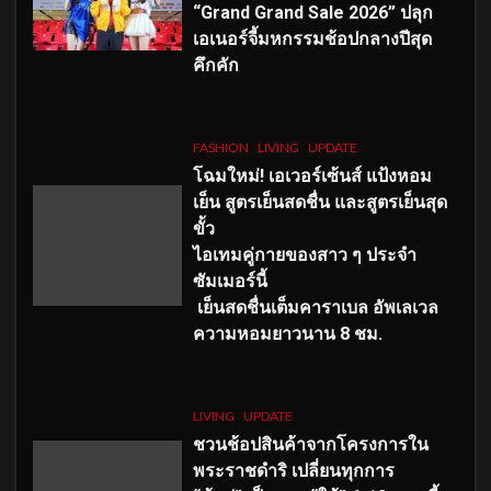
“Grand Grand Sale 2026” ปลุก
เอเนอร์จี้มหกรรมช้อปกลางปีสุด
คึกคัก
FASHION
LIVING
UPDATE
โฉมใหม่
! เอเวอร์เซ้นส์ แป้งหอม
เย็น สูตรเย็นสดชื่น และสูตรเย็นสุด
ขั้ว
ไอเทมคู่กายของสาว ๆ ประจำ
ซัมเมอร์นี้
เย็นสดชื่นเต็มคาราเบล อัพเลเวล
ความหอมยาวนาน
8
ชม.
LIVING
UPDATE
ชวนช้อปสินค้าจากโครงการใน
พระราชดำริ เปลี่ยนทุกการ