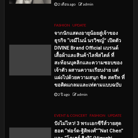
2 เดือน ago
admin
FASHION
UPDATE
จากนักแสดงอายุน้อยสู่เจ้าของ
ธุรกิจ “เจมีไนน์ นรวิชญ์” เปิดตัว
DIVINE Brand Official แบรนด์
เสื้อผ้าและสินค้าไลฟ์สไตล์ ที่
สะท้อนบุคลิกและความชอบของ
เจ้าตัว ผสานความเรียบง่าย แต่
แฝงไปด้วยความสนุก ชิค สตรีท ที่
ขอติดแกลมและเท่ตามแบบฉบับ
2 ปี ago
admin
EVENT & CONCERT
FASHION
UPDATE
ปังไม่ไหว! 3 พระเอกซีรีส์วายสุด
ฮอต “ฟอร์ด-ฐิติพงศ์”“Nat Chen”