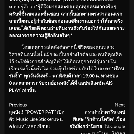
ความรู้สึกว่า
“รู้ดีใจมากและขอบคุณทุกคนมากจริง ๆ
ครับที่ชื่นชมและชื่นชอบ ฉากนี้บอกตามตรงว่าตอนแรก
ฉากนี้ผมขอผู้กำกับซ้อมก่อนแต่ทีมงานบอกว่าให้เอาจริง
เลยจะได้เรียลดี ตอนถ่ายทีมงานถึงกับร้องไห้กันเลยเพราะ
ออกมาจากความรู้สึกอินจริงๆ ”
โดยเหตุการณ์หลังต่อจากนี้ ชีวิตของคุณหลวง
วิศาลที่นอนนิ่งเป็นผัก จะเป็นอย่างไรต่อ และคนที่คุณคิด
ไว้ จะใช่ตัวการสำคัญที่ทำให้เกิดเหตุการณ์วุ่นวายใน
เรือนร่มงิ้วนี้หรือไม่ ร่วมลุ้นไปพร้อมกันได้ในละคร
“เรือน
ร่มงิ้ว” ทุกวันจันทร์ – พฤหัสบดี เวลา 19.00 น. ทางช่อง
8
และสามารถรับชมย้อนหลังได้ที่
แอปพลิเคชัน
AIS
PLAY เท่านั้น
Continue
Previous
Next
สุดปัง!! “POWER PAT” เปิด
ดราม่าน้ำตาริน เทป
Reading
ตัว Music Line Stickerแฟน
พิเศษ
“รักต้านโควิด” เรื่อง
คลับแห่โหลดเพียบ!!
จริงยิ่งกว่านิยาย
ใน Couple
or not? คู่ไหน…ใช่เลย