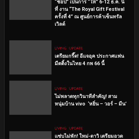
“ช้อป” เป็นการ “ให้” 6-12 ธ.ค. นี้
ที่ งาน “The Royal Gift Festival
ครั้งที่ 4” ณ ศูนย์การค้าเซ็นทรัล
เวิลด์
LIVING
UPDATE
เตรียมกรี๊ด! อีแจอุค ประกาศแฟน
มีตติ้งในไทย 4 กพ 66 นี้
LIVING
UPDATE
ไม่พลาดทุกวินาทีสำคัญ
! สาม
หนุ่มบ้าน vivo ‘หยิ่น – วอร์ – มีน’
LIVING
UPDATE
แซ่บไม่พัก! ใหม่-ดาวิ เตรียมอวด