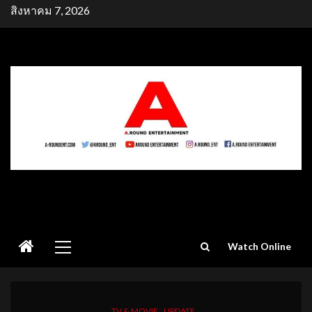
Skip
สิงหาคม 7, 2026
to
content
Primary
Watch Online
Menu
TV & MOVIE
UPDATE