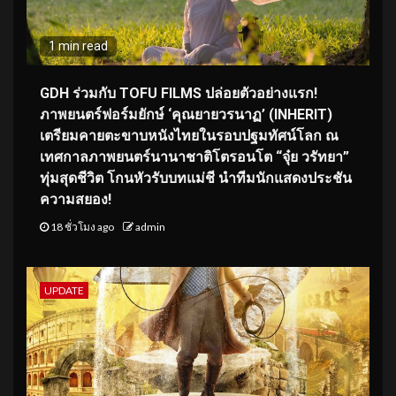
1 min read
GDH ร่วมกับ TOFU FILMS ปล่อยตัวอย่างแรก!
ภาพยนตร์ฟอร์มยักษ์ ‘คุณยายวรนาฏ’ (INHERIT)
เตรียมคายตะขาบหนังไทยในรอบปฐมทัศน์โลก ณ
เทศกาลภาพยนตร์นานาชาติโตรอนโต “จุ๋ย วรัทยา”
ทุ่มสุดชีวิต โกนหัวรับบทแม่ชี นำทีมนักแสดงประชัน
ความสยอง!
18 ชั่วโมง ago
admin
UPDATE