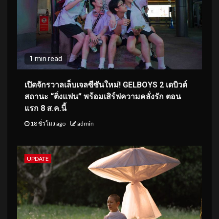
1 min read
เปิดจักรวาลเล็บเจลซีซันใหม่! GELBOYS 2 เดบิวต์
สถานะ “ติ่งแฟน” พร้อมเสิร์ฟความคลั่งรัก ตอน
แรก 8 ส.ค.นี้
18 ชั่วโมง ago
admin
UPDATE