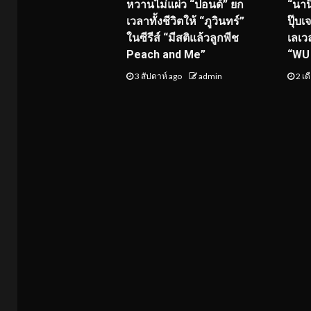
หวานไม่แผ่ว “ปอนด์” ยก
“นาน
เวลาทั้งชีวิตให้ “ภูวินทร์”
ปุ๊บเ
ในซีรีส์ “มีสติแล้วลูกพีช
เลเว
Peach and Me”
“WU 
3 สัปดาห์ ago
admin
2 เด