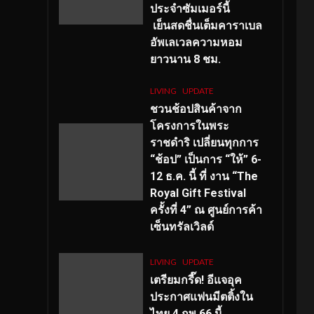
ประจำซัมเมอร์นี้
เย็นสดชื่นเต็มคาราเบล
อัพเลเวลความหอม
ยาวนาน
8
ชม.
LIVING
UPDATE
ชวนช้อปสินค้าจาก
โครงการในพระ
ราชดำริ เปลี่ยนทุกการ
“ช้อป” เป็นการ “ให้” 6-
12 ธ.ค. นี้ ที่ งาน “The
Royal Gift Festival
ครั้งที่ 4” ณ ศูนย์การค้า
เซ็นทรัลเวิลด์
LIVING
UPDATE
เตรียมกรี๊ด! อีแจอุค
ประกาศแฟนมีตติ้งใน
ไทย 4 กพ 66 นี้