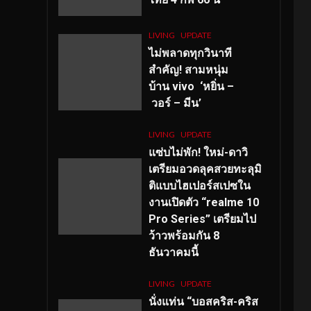
LIVING
UPDATE
ไม่พลาดทุกวินาที
สำคัญ
! สามหนุ่ม
บ้าน vivo ‘หยิ่น –
วอร์ – มีน’
LIVING
UPDATE
แซ่บไม่พัก! ใหม่-ดาวิ
เตรียมอวดลุคสวยทะลุมิ
ติแบบไฮเปอร์สเปซใน
งานเปิดตัว “realme 10
Pro Series” เตรียมไป
ว้าวพร้อมกัน 8
ธันวาคมนี้
LIVING
UPDATE
นั่งแท่น “บอสคริส-คริส