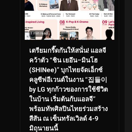
1 min read
เตรียมกรี๊ดกันให้สนั่น! แอลจี
คว้าตัว “ชิน เยอึน–มินโฮ
(SHINee)” บุกไทยจัดเอ็กซ์
คลูซีฟอีเวนต์ในงาน “집들이
by LG ทุกก้าวของการใช้ชีวิต
ในบ้าน เริ่มต้นกับแอลจี”
พร้อมทัพศิลปินไทยร่วมสร้าง
สีสัน ณ เซ็นทรัลเวิลด์ 4-9
มิถุนายนนี้