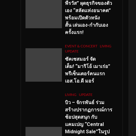
พีรวัส” ผุดธุรกิจของตัว
เอง “สลัดแห่งอนาคต”
พร้อมเปิดตัวหนัง
สั้น เล่นเอง-กำกับเอง
ครั้งแรก!
EVENT & CONCERT
LIVING
UPDATE
ซัคเซสมอร์ จัด
เต็ม
!
“มาริโอ้ เมาเร่อ”
พรีเซ็นเตอร์คนแรก
เอส
.โอ.ดี มอร์
LIVING
UPDATE
บิว – จักรพันธ์ ร่วม
สร้างปรากฏการณ์การ
ช้อปสุดสนุก กับ
แคมเปญ “Central
Midnight Sale”ในรูป