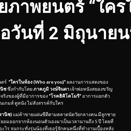
อยภาพยนตร์ “ใครใ
อวันที่ 2 มิถุนายนน
ตร์
“
ใครในห้อง
(
Who are you)”
ผลงานการแสดงของ
านิช
ซึ่งกำกับโดย
ภาคภูมิ
วงษ์จินดา
เจ้าพ่อหนังสยองขวัญ
งจริงของผู้ที่มีอาการของ
“
โรคฮิคิ​โคโมริ
”
อาการแยกตัว
นเกมส์ ดูหนัง ไม่สังสรรค์กับใคร
งพานิช)
แม่ค้าขายแผ่นซีดีตามตลาดนัดวัยกลางคน มีลูกชาย
ไม่ยอมออกจากห้องนอนตัวเองมาเป็นเวลานานถึง 5 ปี โดยที่
อะไร จนกระทั่งรุ่นน้องที่เธอรู้จักคนหนึ่งที่ทำงานเบื้องหลัง