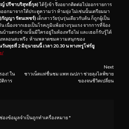
์ ปรีชาบริสุทธิ์กุล)
ได้รู้เข้า จึงอยากติดต่อไปออกรายการ
อกมาจากใต้ประตูความว่า ห้ามยุ่ง ไม่เช่นนั้นเตรียมมา
 (กัญญา รัตนเพชร์)
เด็กสาววัยรุ่นรุ่นเดียวกับต้น ก็ถูกผู้เป็น
น เนื่องจากเธอเป็นโรคภูมิแพ้อย่างรุนแรง จากการที่จ้อง
บ้านตรงข้ามนั้นมีใครอยู่ในห้องหรือไม่ และเธอก็รับรู้ได้
เรื่องหลอนสะพรึง ห้ามพลาดชมความสนุกของ
นพุธที่ 2 มิถุนายนนี้ เวลา 20.30 น ทางทรูโฟร์ยู
e/
Next
รอง! ใน
ชาวเน็ตแห่ชื่นชม แพท ณปภา ช่วยลุงไลฟ์ขาย
ัติการ
ของจนชีวิตเปลี่ยน
ช่องข้อมูลจำเป็นถูกทำเครื่องหมาย
*