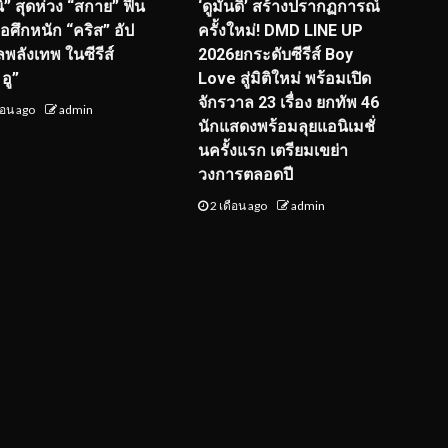
ิ” สุดห่วง “สกาย” ฟื้น
‘ดูมันดิ’ สร้างปรากฏการณ์
จอศึกหนัก “คริส” อัป
ครั้งใหม่! DMD LINE UP
ลพลังเทพ ในซีรีส์
2026ยกระดับซีรีส์ Boy
อู”
Love สู่มิติใหม่ พร้อมเปิด
จักรวาล 23 เรื่อง ยกทัพ 46
ือน ago
admin
นักแสดงพร้อมลุยแอนิเมชั่
นครั้งแรก เตรียมเขย่า
วงการตลอดปี
2 เดือน ago
admin