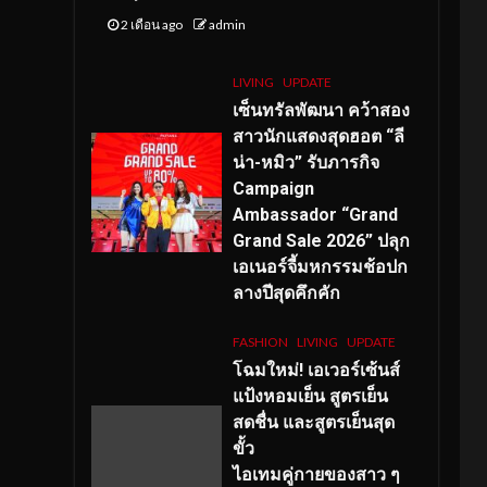
2 เดือน ago
admin
LIVING
UPDATE
เซ็นทรัลพัฒนา คว้าสอง
สาวนักแสดงสุดฮอต “ลี
น่า-หมิว” รับภารกิจ
Campaign
Ambassador “Grand
Grand Sale 2026” ปลุก
เอเนอร์จี้มหกรรมช้อปก
ลางปีสุดคึกคัก
FASHION
LIVING
UPDATE
โฉมใหม่
! เอเวอร์เซ้นส์
แป้งหอมเย็น สูตรเย็น
สดชื่น และสูตรเย็นสุด
ขั้ว
ไอเทมคู่กายของสาว ๆ