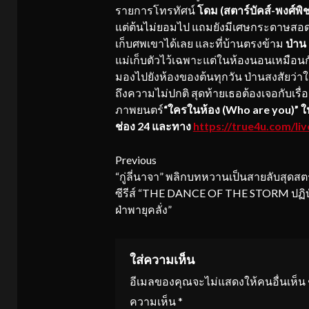
รายการโทรทัศน์
โดม (สตาร์บัคส์-พงศ์พิชญ
แต่ต้นไม่ยอมไป แถมยังมีเศษกระดาษสอดอ
เก็บศพเขาได้เลย และที่บ้านตรงข้าม
ป่าน
แม่เก็บตัวไว้เฉพาะแต่ในห้องนอนเหมือนกั
มองไปยังห้องของต้นทุกวัน ป่านสงสัยว่าใน
ถึงความไม่ปกติ สุดท้ายเธอต้องเจอกับ
ภาพยนตร์
“ใครในห้อง (Who are you)” ในวั
ช่อง 24 และทาง
https://true4u.com/liv
Continue
Previous
“กู่ลี่นาจา” พลิกบทหวานเป็นสายลับสุดสต
Reading
ซีรีส์ “THE DANCE OF THE STORM ปฏิบ
ฝ่าพายุคลั่ง”
ใส่ความเห็น
อีเมลของคุณจะไม่แสดงให้คนอื่นเห็น
ความเห็น
*