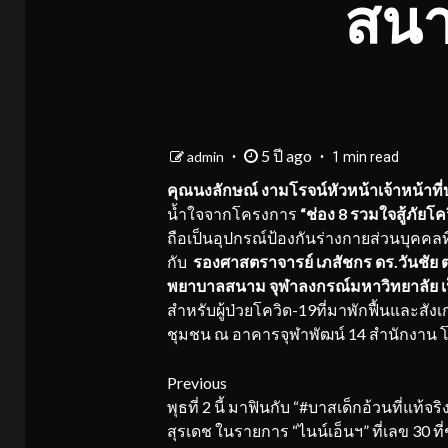
สนา
5 ปี ago
admin
1 min read
คุณนงลักษณ์ งามโรจน์หัวหน้าเจ้าหน้าที่
น้ำใจจากโครงการ
“ช่อง 8 รวมใจสู้ภัยโค
ถือเป็นอุปกรณ์ป้องกันร่างกายส่วนบุคค
กับ
รองศาสตราจารย์ เภสัชกร ดร.วันชัย ต
พยาบาลสนาม จุฬาลงกรณ์มหาวิทยาลัย 
สำหรับผู้ป่วยโควิด-19ที่มาพักฟื้นและสั
ชุมชน ณ อาคารจุฬาพัฒน์ 14 สำนักงาน 
Continue
Previous
พุธที่ 2 นี้ มาฟินกับ “#บาสเด็กอ้วนที่แท้จร
Reading
สุรเดช ในรายการ “ไนน์เอ็นฯ” ที่เลข 30 ที่