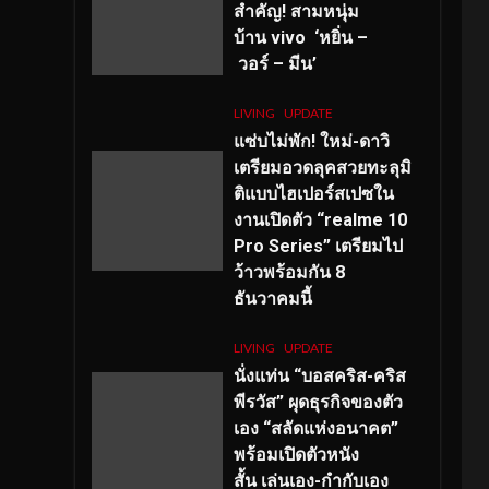
สำคัญ
! สามหนุ่ม
บ้าน vivo ‘หยิ่น –
วอร์ – มีน’
LIVING
UPDATE
แซ่บไม่พัก! ใหม่-ดาวิ
เตรียมอวดลุคสวยทะลุมิ
ติแบบไฮเปอร์สเปซใน
งานเปิดตัว “realme 10
Pro Series” เตรียมไป
ว้าวพร้อมกัน 8
ธันวาคมนี้
LIVING
UPDATE
นั่งแท่น “บอสคริส-คริส
พีรวัส” ผุดธุรกิจของตัว
เอง “สลัดแห่งอนาคต”
พร้อมเปิดตัวหนัง
สั้น เล่นเอง-กำกับเอง