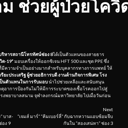
ม ช่วยผู้ป่วยโควิ
บริหารสถานีโทรทัศน์ช่อง 8
ได้เป็นตัวแทนของสายธาร
วิด-19”
มอบเครื่องให้ออกซิเจน HFT 500 และชุด PPE ซึ่ง
ลที่มีความจำเป็นอย่างมากสำหรับบุคลากรทางการแพทย์ ให้
รียะประเสริฐ ผู้ช่วยอธิการบดี งานด้านกิจการพิเศษ โรง
เป็นตัวแทนในการรับมอบ
นำไปช่วยเหลือและสนับสนุน
งเกตุอาการป้องกันไม่ให้มีการระบาดของเชื้อโรคออกไปสู่
โรงพยาบาลสนาม จุฬาลงกรณ์มหาวิทยาลัย ไปเมื่อวันก่อน
Next
ิง” บาส-
“เจมส์ มาร์” “คิมเบอร์ลี่” กับฉากหวานแอบซ้อมจีบ
ช่อง 9
กันใน “สองเสน่หา” ช่อง 3