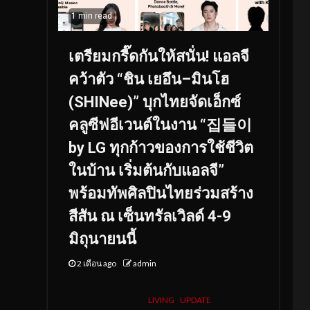
1 min read
เตรียมกรี๊ดกันให้สนั่น! แอลจี
คว้าตัว “ชิน เยอึน–มินโฮ
(SHINee)” บุกไทยจัดเอ็กซ์
คลูซีฟอีเวนต์ในงาน “집들이
by LG ทุกก้าวของการใช้ชีวิต
ในบ้าน เริ่มต้นกับแอลจี”
พร้อมทัพศิลปินไทยร่วมสร้าง
สีสัน ณ เซ็นทรัลเวิลด์ 4-9
มิถุนายนนี้
2 เดือน ago
admin
LIVING
UPDATE