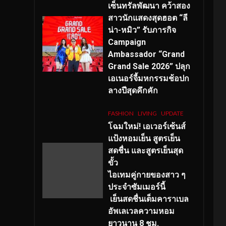
เซ็นทรัลพัฒนา คว้าสอง
สาวนักแสดงสุดฮอต “ลี
น่า-หมิว” รับภารกิจ
Campaign
Ambassador “Grand
Grand Sale 2026” ปลุก
เอเนอร์จี้มหกรรมช้อปก
ลางปีสุดคึกคัก
FASHION
LIVING
UPDATE
โฉมใหม่
! เอเวอร์เซ้นส์
แป้งหอมเย็น สูตรเย็น
สดชื่น และสูตรเย็นสุด
ขั้ว
ไอเทมคู่กายของสาว ๆ
ประจำซัมเมอร์นี้
เย็นสดชื่นเต็มคาราเบล
อัพเลเวลความหอม
ยาวนาน
8
ชม.