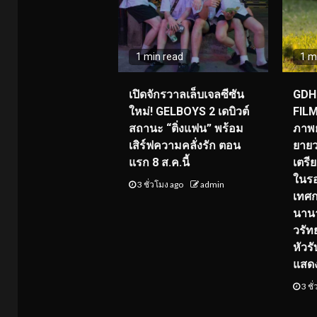
1 min read
1 m
เปิดจักรวาลเล็บเจลซีซัน
GDH 
ใหม่! GELBOYS 2 เดบิวต์
FILM
สถานะ “ติ่งแฟน” พร้อม
ภาพย
เสิร์ฟความคลั่งรัก ตอน
ยายว
แรก 8 ส.ค.นี้
เตร
ในร
3 ชั่วโมง ago
admin
เทศ
นานา
วรัทย
หัวร
แสด
3 ชั