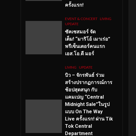
ครั้งแรก!
EVENT & CONCERT
LIVING
UPDATE
ซัคเซสมอร์ จัด
เต็ม
!
“มาริโอ้ เมาเร่อ”
พรีเซ็นเตอร์คนแรก
เอส
.โอ.ดี มอร์
LIVING
UPDATE
บิว – จักรพันธ์ ร่วม
สร้างปรากฏการณ์การ
ช้อปสุดสนุก กับ
แคมเปญ “Central
Midnight Sale”ในรูป
แบบ On The Way
Live ครั้งแรก! ผ่าน Tik
Tok Central
Department