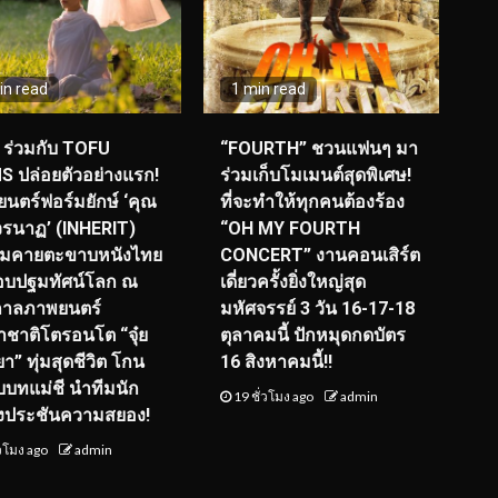
in read
1 min read
ร่วมกับ TOFU
“FOURTH” ชวนแฟนๆ มา
S ปล่อยตัวอย่างแรก!
ร่วมเก็บโมเมนต์สุดพิเศษ!
นตร์ฟอร์มยักษ์ ‘คุณ
ที่จะทำให้ทุกคนต้องร้อง
รนาฏ’ (INHERIT)
“OH MY FOURTH
ียมคายตะขาบหนังไทย
CONCERT” งานคอนเสิร์ต
อบปฐมทัศน์โลก ณ
เดี่ยวครั้งยิ่งใหญ่สุด
กาลภาพยนตร์
มหัศจรรย์ 3 วัน 16-17-18
ชาติโตรอนโต “จุ๋ย
ตุลาคมนี้ ปักหมุดกดบัตร
า” ทุ่มสุดชีวิต โกน
16 สิงหาคมนี้!!
ับบทแม่ชี นำทีมนัก
19 ชั่วโมง ago
admin
งประชันความสยอง!
่วโมง ago
admin