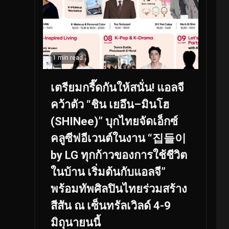
1 min read
เตรียมกรี๊ดกันให้สนั่น! แอลจี
คว้าตัว “ชิน เยอึน–มินโฮ
(SHINee)” บุกไทยจัดเอ็กซ์
คลูซีฟอีเวนต์ในงาน “집들이
by LG ทุกก้าวของการใช้ชีวิต
ในบ้าน เริ่มต้นกับแอลจี”
พร้อมทัพศิลปินไทยร่วมสร้าง
สีสัน ณ เซ็นทรัลเวิลด์ 4-9
มิถุนายนนี้