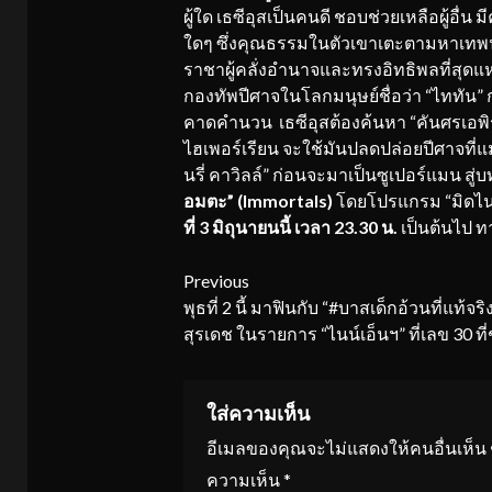
ผู้ใด เธซีอุสเป็นคนดี ชอบช่วยเหลือผู้อ
ใดๆ ซึ่งคุณธรรมในตัวเขาเตะตามหาเทพนามว
ราชาผู้คลั่งอำนาจและทรงอิทธิพลที่สุดแห
กองทัพปีศาจในโลกมนุษย์ชื่อว่า “ไททัน”
คาดคำนวน เธซีอุสต้องค้นหา “คันศรเอพิรุ
ไฮเพอร์เรียน จะใช้มันปลดปล่อยปีศาจที่
นรี่ คาวิลล์” ก่อนจะมาเป็นซูเปอร์แมน 
อมตะ” (Immortals)
โดยโปรแกรม “มิดไนท์
ที่ 3 มิถุนายนนี้ เวลา 23.30 น.
เป็นต้นไป 
Continue
Previous
พุธที่ 2 นี้ มาฟินกับ “#บาสเด็กอ้วนที่แท้จร
Reading
สุรเดช ในรายการ “ไนน์เอ็นฯ” ที่เลข 30 ที่
ใส่ความเห็น
อีเมลของคุณจะไม่แสดงให้คนอื่นเห็น
ความเห็น
*