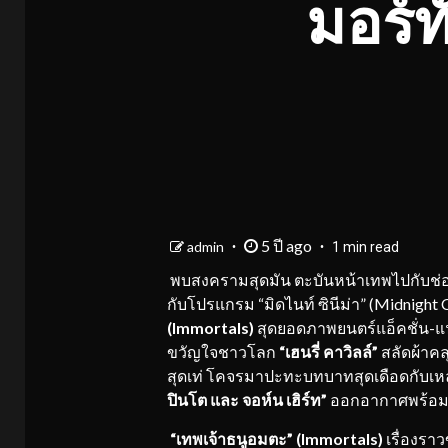
มอร์ทั
5 ปี ago
admin
1 min read
พบสงครามสุดมัน ตะบันหน้าเทพไปกับช่
กับโปรแกรม “มิดไนท์ ซินีม่า” (Midnight
(
Immortals)
สุดยอดภาพยนตร์แอ็คชั่น-แฟ
ขวัญใจชาวโลก
“เฮนรี่ คาวิลล์”
สลัดผ้าค
สุดเท่ โคจรมาปะทะบทบาทสุดเดือดกับเห
ปินโต และ จอห์น เฮิร์ท”
ออกอากาศพร้อม
“เทพเจ้าธนูอมตะ” (Immortals)
เรื่องรา