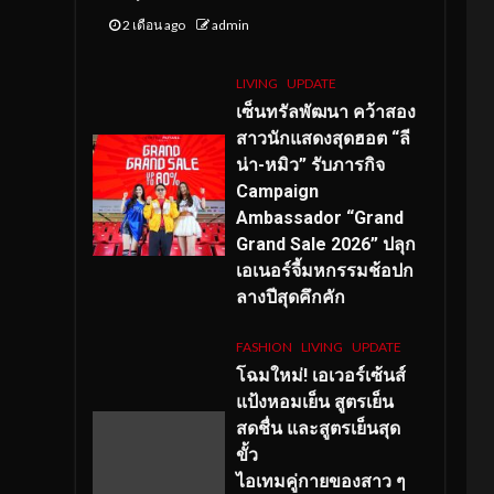
2 เดือน ago
admin
LIVING
UPDATE
เซ็นทรัลพัฒนา คว้าสอง
สาวนักแสดงสุดฮอต “ลี
น่า-หมิว” รับภารกิจ
Campaign
Ambassador “Grand
Grand Sale 2026” ปลุก
เอเนอร์จี้มหกรรมช้อปก
ลางปีสุดคึกคัก
FASHION
LIVING
UPDATE
โฉมใหม่
! เอเวอร์เซ้นส์
แป้งหอมเย็น สูตรเย็น
สดชื่น และสูตรเย็นสุด
ขั้ว
ไอเทมคู่กายของสาว ๆ