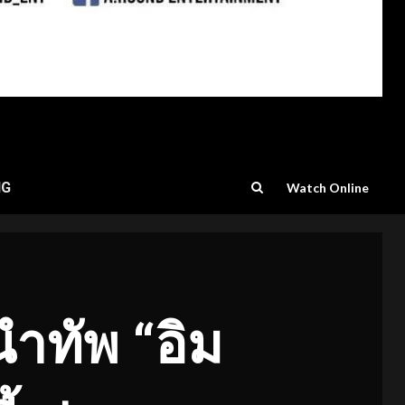
NG
Watch Online
นำทัพ “อิม