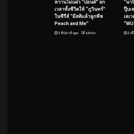
หวานไม่แผ่ว “ปอนด์” ยก
“นาน
เวลาทั้งชีวิตให้ “ภูวินทร์”
ปุ๊บเ
ในซีรีส์ “มีสติแล้วลูกพีช
เลเว
Peach and Me”
“WU 
3 สัปดาห์ ago
admin
2 เด