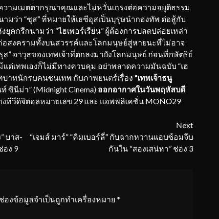
ื่น มีความเมตตากรุณาคุณและไม่หวั่นเกรงต่อความอยุติธรรม
่า “ซุส” ที่หมายให้เธซีอุสเป็นบุรุษนำกองทัพ ต่อสู้กับ
่งยุคกรีกนามว่า “ไฮเพอร์เรียน” ผู้ต้องการปลดปล่อยเหล่า
 ก่อสงครามทั้งบนสวรรค์และโลกมนุษย์สู่หายนะที่ไม่อาจ
ส” อาวุธของเทพเจ้าที่ตกลงมายังโลกมนุษย์ ก่อนที่กษัตริย์
แม้แต่เทพเองก็ไม่มีทางควบคุม อย่าพลาดความมันฉบับ “เฮ
สู่บทบาทนักรบคนชนเทพ กับภาพยนตร์เรื่อง
“เทพเจ้าธนู
 ซินีม่า” (Midnight Cinema)
ออกอากาศในวันพฤหัสบดี
ทางทีวีดิจิตอลหมายเลข 29 และ แอพพลิเคชั่น MONO29
Next
ิง” บาส-
“เจมส์ มาร์” “คิมเบอร์ลี่” กับฉากหวานแอบซ้อมจีบ
ช่อง 9
กันใน “สองเสน่หา” ช่อง 3
ช่องข้อมูลจำเป็นถูกทำเครื่องหมาย
*