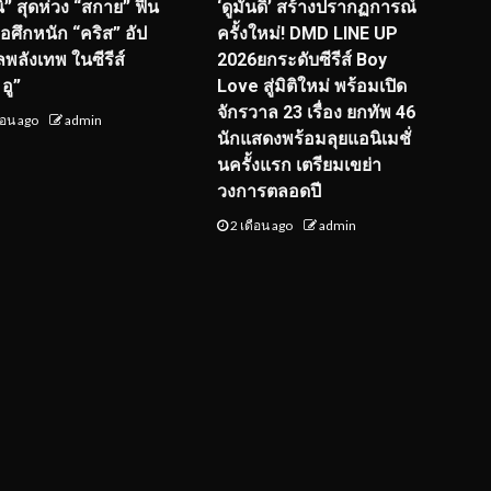
ิ” สุดห่วง “สกาย” ฟื้น
‘ดูมันดิ’ สร้างปรากฏการณ์
จอศึกหนัก “คริส” อัป
ครั้งใหม่! DMD LINE UP
ลพลังเทพ ในซีรีส์
2026ยกระดับซีรีส์ Boy
อู”
Love สู่มิติใหม่ พร้อมเปิด
จักรวาล 23 เรื่อง ยกทัพ 46
ือน ago
admin
นักแสดงพร้อมลุยแอนิเมชั่
นครั้งแรก เตรียมเขย่า
วงการตลอดปี
2 เดือน ago
admin