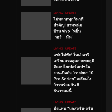
LIVING
UPDATE
ไม่พลาดทุกวินาที
สำคัญ
! สามหนุ่ม
บ้าน vivo ‘หยิ่น –
วอร์ – มีน’
LIVING
UPDATE
แซ่บไม่พัก! ใหม่-ดาวิ
เตรียมอวดลุคสวยทะลุมิ
ติแบบไฮเปอร์สเปซใน
งานเปิดตัว “realme 10
Pro Series” เตรียมไป
ว้าวพร้อมกัน 8
ธันวาคมนี้
LIVING
UPDATE
นั่งแท่น “บอสคริส-คริส