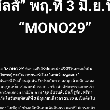
ลส์” พฤ.ที่ 3 มิ.ย.น
“MONO29”
อง
“
MONO29”
จัดของดีเสิร์ฟคอหนังฟรีทีวีในยามค่ำคืน
 Cinema) พบกับภาพยนตร์เรื่อง
“เทพเจ้าธนูอมตะ”
นตาซี ดิบเถื่อนสุดมัน รับประกันความสนุก ด้วยนักแสดง
ลุมบุรุษเหล็ก สวมบทนักรบชาวกรีก นำทัพสงครามเทพเจ้า
ล่านักแสดงมากฝีมือ อาทิ
“ลุค อีแวนส์
, มิคกี้ รูร์ก , ฟรีดา
กัน
ในวันพฤหัสบดีที่
3 มิถุนายนนี้ เวลา 23.30 น.
เป็นต้นไป
วของ “เธซีอุส” ช่างสลักหินคนเดินดินธรรมดาที่ไม่เกรงกลัว