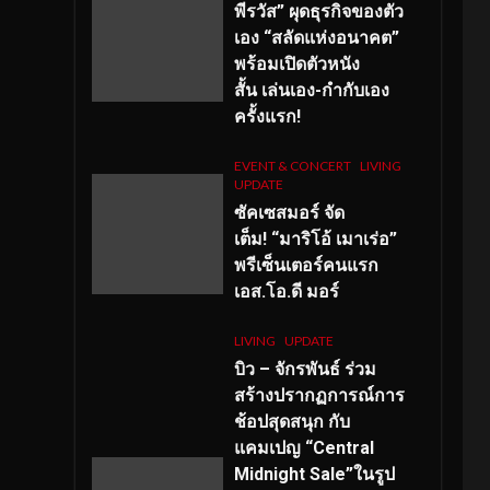
พีรวัส” ผุดธุรกิจของตัว
เอง “สลัดแห่งอนาคต”
พร้อมเปิดตัวหนัง
สั้น เล่นเอง-กำกับเอง
ครั้งแรก!
EVENT & CONCERT
LIVING
UPDATE
ซัคเซสมอร์ จัด
เต็ม
!
“มาริโอ้ เมาเร่อ”
พรีเซ็นเตอร์คนแรก
เอส
.โอ.ดี มอร์
LIVING
UPDATE
บิว – จักรพันธ์ ร่วม
สร้างปรากฏการณ์การ
ช้อปสุดสนุก กับ
แคมเปญ “Central
Midnight Sale”ในรูป