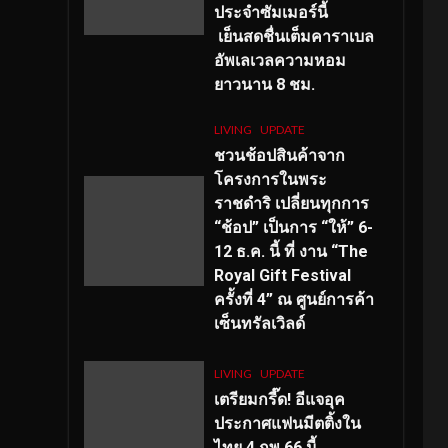
ประจำซัมเมอร์นี้
เย็นสดชื่นเต็มคาราเบล
อัพเลเวลความหอม
ยาวนาน
8
ชม.
LIVING
UPDATE
ชวนช้อปสินค้าจาก
โครงการในพระ
ราชดำริ เปลี่ยนทุกการ
“ช้อป” เป็นการ “ให้” 6-
12 ธ.ค. นี้ ที่ งาน “The
Royal Gift Festival
ครั้งที่ 4” ณ ศูนย์การค้า
เซ็นทรัลเวิลด์
LIVING
UPDATE
เตรียมกรี๊ด! อีแจอุค
ประกาศแฟนมีตติ้งใน
ไทย 4 กพ 66 นี้