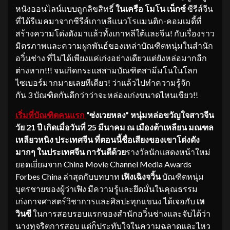
หนังออนไลน์แบบถูกลิขสิทธิ์
ในเครือ โมโน เน็กซ์
ซีรีส์จีน
ที่ได้รีเมคมาจากซีรีส์เกาหลีแนวโรแมนติก-คอมเมดี้ที่
สร้างความโด่งดังมาแล้วทั้งเกาหลีใต้และจีน! กับเรื่องราว
มิตรภาพและความผูกพันธ์ของเหล่าบัณฑิตหนุ่มในสำนัก
อวิ๋นช่าง ที่ไม่ได้เพียงแค่เก่งอย่างเดียวแต่ยังหล่อมากอีก
ต่างหาก!!! จนเกิดกระแสสามบัณฑิตสามีมโนในโลก
ไซเบอร์มากมายเลยทีเดียว! ว่าแล้วไปทำความรู้จัก
กัน 3 บัณฑิตกันดีกว่าว่าจะหล่องเก่งขนาดไหนเชียว!!
เริ่มที่บัณฑิตคนแรก
“ซ่งเวยหลง”
หนุ่มหล่อขวัญใจสาวจีน
วัย
21 ปี เกิดเมื่อวันที่ 25 มีนาคม ณ เมืองต้าเหลียน มณฑล
เหลียวหนิง ประเทศจีน ที่ตอนนี้ชื่อเสียงของเขาโด่งดัง
มากๆ ในประเทศจีน การันตีด้วย
รางวัลนักแสดงหน้าใหม่
ยอดเยี่ยมจาก China Movie Channel Media Awards
Forbes China ล่าสุดกับบทบาท
เฟิงเฉิงจวิ้น
บัณฑิตหนุ่ม
บุตรชายของผู้ว่าเฟิง มีความรู้และยึดมั่นในคุณธรรม
เก่งกาจศาสตร์วิชาการและศิลปะทุกแขนง ได้เจอกับ
เห
วินซี
ในการสอบรอบแรกของสำนักอวิ๋นช่างและจับได้ว่า
นางทุจริตการสอบ แต่ก็ประทับใจในความฉลาดและไหว