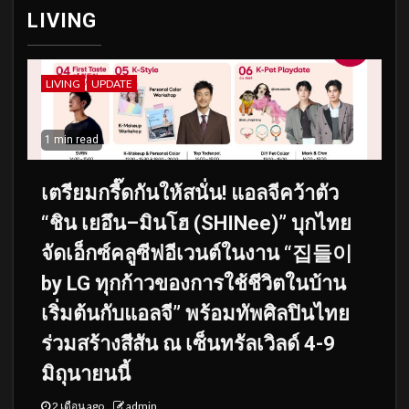
LIVING
LIVING
UPDATE
1 min read
เตรียมกรี๊ดกันให้สนั่น! แอลจีคว้าตัว
“ชิน เยอึน–มินโฮ (SHINee)” บุกไทย
จัดเอ็กซ์คลูซีฟอีเวนต์ในงาน “집들이
by LG ทุกก้าวของการใช้ชีวิตในบ้าน
เริ่มต้นกับแอลจี” พร้อมทัพศิลปินไทย
ร่วมสร้างสีสัน ณ เซ็นทรัลเวิลด์ 4-9
มิถุนายนนี้
2 เดือน ago
admin