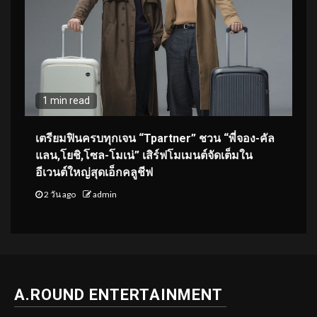
1 min read
เตรียมฟินครบทุกเจน “Tpartner” ชวน “พี่จอง-คัล
แลน,โยชิ,โซล-โมเน่” เสิร์ฟโมเมนต์จัดเต็มใน
อีเวนต์ใหญ่สุดเอ็กคลูชีฟ
2 วัน ago
admin
A.ROUND ENTERTAINMENT