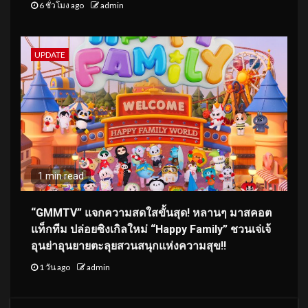
6 ชั่วโมง ago
admin
UPDATE
1 min read
“GMMTV” แจกความสดใสขั้นสุด! หลานๆ มาสคอต
แท็กทีม ปล่อยซิงเกิลใหม่ “Happy Family” ชวนเจ่เจ้
อุนย่าอุนยายตะลุยสวนสนุกแห่งความสุข!!
1 วัน ago
admin