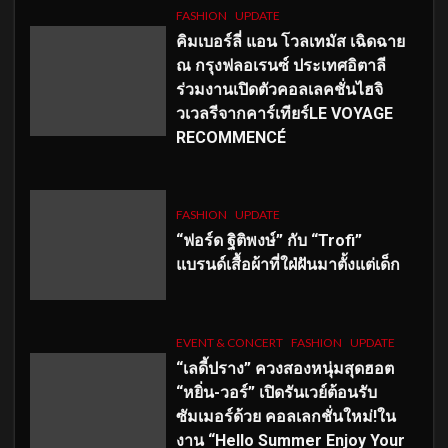
FASHION
UPDATE
คิมเบอร์ลี่ แอน โวลเทมัส เฉิดฉาย
ณ กรุงฟลอเรนซ์ ประเทศอิตาลี
ร่วมงานเปิดตัวคอลเลคชั่นไฮจิ
วเวลรีจากคาร์เทียร์LE VOYAGE
RECOMMENCÉ
FASHION
UPDATE
“ฟอร์ด ฐิติพงษ์” กับ “Trofi”
แบรนด์เสื้อผ้าที่ใฝ่ฝันมาตั้งแต่เด็ก
EVENT & CONCERT
FASHION
UPDATE
“เลดี้ปราง” ควงสองหนุ่มสุดฮอต
“หยิ่น-วอร์” เปิดรันเวย์ต้อนรับ
ซัมเมอร์ด้วย คอลเลกชั่นใหม่!ใน
งาน “Hello Summer Enjoy Your