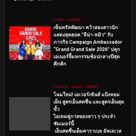
LIVING
UPDATE
เซ็นทรัลพัฒนา คว้าสองสาวนัก
แสดงสุดฮอต “ลีน่า-หมิว” รับ
ภารกิจ Campaign Ambassador
“Grand Grand Sale 2026” ปลุก
เอเนอร์จี้มหกรรมช้อปกลางปีสุด
คึกคัก
FASHION
LIVING
UPDATE
โฉมใหม่
! เอเวอร์เซ้นส์ แป้งหอม
เย็น สูตรเย็นสดชื่น และสูตรเย็นสุด
ขั้ว
ไอเทมคู่กายของสาว ๆ ประจำ
ซัมเมอร์นี้
เย็นสดชื่นเต็มคาราเบล อัพเลเวล