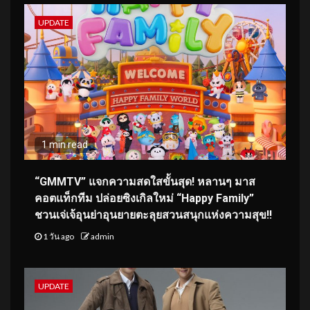
UPDATE
1 min read
“GMMTV” แจกความสดใสขั้นสุด! หลานๆ มาส
คอตแท็กทีม ปล่อยซิงเกิลใหม่ “Happy Family”
ชวนเจ่เจ้อุนย่าอุนยายตะลุยสวนสนุกแห่งความสุข!!
1 วัน ago
admin
UPDATE