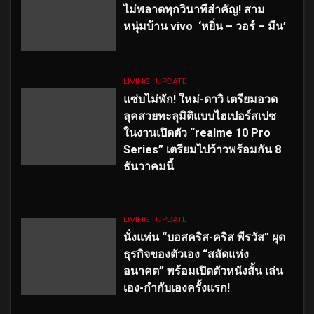
ไม่พลาดทุกวินาทีสำคัญ
! สาม
หนุ่มบ้าน vivo ‘หยิ่น – วอร์ – มีน’
LIVING
UPDATE
แซ่บไม่พัก! ใหม่-ดาวิ เตรียมอวด
ลุคสวยทะลุมิติแบบไฮเปอร์สเปซ
ในงานเปิดตัว “realme 10 Pro
Series” เตรียมไปว้าวพร้อมกัน 8
ธันวาคมนี้
LIVING
UPDATE
นั่งแท่น “บอสคริส-คริส พีรวัส” ผุด
ธุรกิจของตัวเอง “สลัดแห่ง
อนาคต” พร้อมเปิดตัวหนังสั้น เล่น
เอง-กำกับเองครั้งแรก!