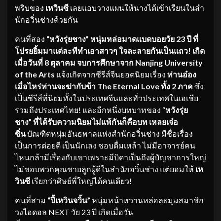
พริบของ
เหวินซี
เลยแอบวางแผนให้นางได้เข้าเรียนในสำ
นักอวิ๋นช่างด้วยกัน
คนที่สอง
“หวังรุ่ยชาง”
หนุ่มหล่อมาดแบดบอยวัย
23 ปี ที่
โปรยยิ้มมาแต่ละทีทำเอาสาวๆ ใจละลายกันเป็นแถว! เกิด
เมื่อวันที่ 8 ตุลาคม จบการศึกษาจาก Nanjing University
of the Arts
แจ้งเกิดจากซีรีส์จีนยอดนิยมเรื่อง
ท่านอ๋อง
เมื่อไหร่ท่านจะฆ่ากับข้า
The Eternal Love ทั้ง 2 ภาค
ซึ่ง
เป็นซีรีส์ที่นิยมทั้งในประเทศจีนและทั่วประเทศในเอเชีย
รวมถึงประเทศไทย! และอีกหนึ่งบทบาทของ “
หวังรุ่ย
ชาง”
ที่ได้รับความนิยมไม่แพ้กันก็คือบท
เหลยเจ๋อ
ซิ่น
บัณฑิตหนุ่มอันธพาลแห่งสำนักอวิ๋นช่าง มีชื่อเรื่อง
เป็นการต่อยตี เป็นนักเลง ชอบดื่มเหล้า ไม่มีอาจารย์คน
ไหนกล้ามีเรื่องกับเขาเพราะมีบิดาเป็นถึงผู้บัญชาการใหญ่
ไม่ชอบพวกคุณชายลูกผู้ดีในสำนักอวิ๋นช่าง แต่ยอมให้
เห
วินซี
เรียกว่าศิษย์พี่ใหญ่ได้คนเดียว!
คนที่สาม
“ปี้เหวินจวิ้น”
หนุ่มหน้าหวานหล่อละมุมสมาชิก
วงไอดอล NEXT วัย 23 ปี เกิดเมื่อวัน