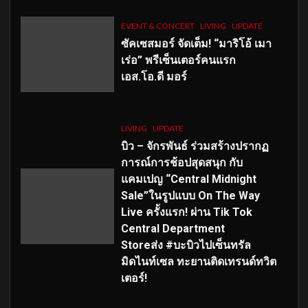
EVENT & CONCERT
LIVING
UPDATE
ซัคเซสมอร์ จัดเต็ม
!
“มาริโอ้ เมา
เร่อ” พรีเซ็นเตอร์คนแรก
เอส
.โอ.ดี มอร์
LIVING
UPDATE
บิว – จักรพันธ์ ร่วมสร้างปรากฏ
การณ์การช้อปสุดสนุก กับ
แคมเปญ “Central Midnight
Sale”ในรูปแบบ On The Way
Live ครั้งแรก! ผ่าน Tik Tok
Central Department
Storeส่ง #บะบิวไปเซ็นทรัล
มิดไนท์เซล ทะยานติดเทรนด์ทวิต
เตอร์!