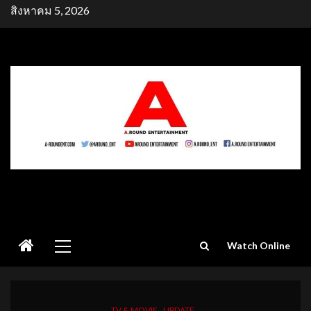
Skip
สิงหาคม 5, 2026
to
content
Primary
Watch Online
Menu
TV & MOVIE
UPDATE