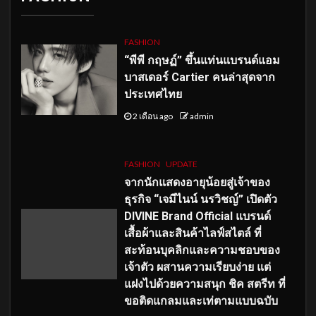
FASHION
“พีพี กฤษฏ์” ขึ้นแท่นแบรนด์แอม
บาสเดอร์ Cartier คนล่าสุดจาก
ประเทศไทย
2 เดือน ago
admin
FASHION
UPDATE
จากนักแสดงอายุน้อยสู่เจ้าของ
ธุรกิจ “เจมีไนน์ นรวิชญ์” เปิดตัว
DIVINE Brand Official แบรนด์
เสื้อผ้าและสินค้าไลฟ์สไตล์ ที่
สะท้อนบุคลิกและความชอบของ
เจ้าตัว ผสานความเรียบง่าย แต่
แฝงไปด้วยความสนุก ชิค สตรีท ที่
ขอติดแกลมและเท่ตามแบบฉบับ