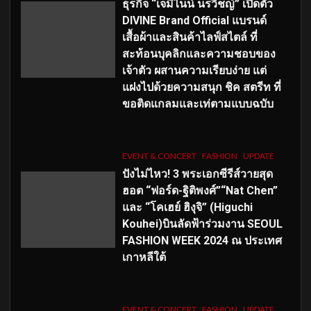
ธุรกิจ “เจมีไนน์ นรวิชญ์” เปิดตัว
DIVINE Brand Official แบรนด์
เสื้อผ้าและสินค้าไลฟ์สไตล์ ที่
สะท้อนบุคลิกและความชอบของ
เจ้าตัว ผสานความเรียบง่าย แต่
แฝงไปด้วยความสนุก ชิค สตรีท ที่
ขอติดแกลมและเท่ตามแบบฉบับ
EVENT & CONCERT
FASHION
UPDATE
ปังไม่ไหว! 3 พระเอกซีรีส์วายสุด
ฮอต “ฟอร์ด-ฐิติพงศ์”“Nat Chen”
และ “โคเฮย์ ฮิงุจิ” (Higuchi
Kouhei)บินลัดฟ้าร่วมงาน SEOUL
FASHION WEEK 2024 ณ ประเทศ
เกาหลีใต้
EVENT & CONCERT
FASHION
UPDATE