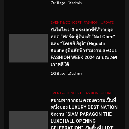
2 ปี ago
admin
EVENT & CONCERT
FASHION
UPDATE
ปังไม่ไหว! 3 พระเอกซีรีส์วายสุด
ฮอต “ฟอร์ด-ฐิติพงศ์”“Nat Chen”
และ “โคเฮย์ ฮิงุจิ” (Higuchi
Kouhei)บินลัดฟ้าร่วมงาน SEOUL
FASHION WEEK 2024 ณ ประเทศ
เกาหลีใต้
2 ปี ago
admin
EVENT & CONCERT
FASHION
UPDATE
สยามพารากอน ครองความเป็นที่
หนึ่งของ LUXURY DESTINATION
จัดงาน “SIAM PARAGON THE
LUXE HALL OPENING
CELEBRATION” เปิดพื้นที่ LUXE