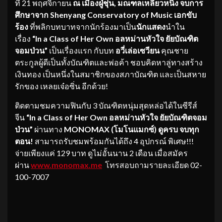
ที่ 21 พฤศจิกายน
ณ
เมืองฝู่ชุ่น
, มณฑลเหลียวหนิง จบการ
ศึกษาจาก Shenyang Conservatory of Music เอกขับ
ร้อง
ที่พลิกบทบาทจากนักร้องมาเป็น
นักแสดง
นําใน
เรื่อง
“
In a Class of Her Own อลหม่านหัวใจ ยัยบัณฑิต
จอมป่วน”
เป็นเรื่องแรก กับบท
อวี่เล่อเซวียน
คุณชาย
ตระกูลผู้ดีเป็นทั้งบัณฑิตและพ่อค้า ชอบคิดหาลู่ทางสร้าง
เงินทอง เป็นหนึ่งในสมาชิกของสภาบัณฑิต และเป็นสหาย
รักของ เหลยเจ๋อซิ่น อีกด้วย!
ติดตามชมความฟินกับ 3 บัณฑิตหนุ่มสุดหล่อได้ในซีรีส์
จีน
“In a Class of Her Own อลหม่านหัวใจ ยัยบัณฑิตจอม
ป่วน”
ผ่านทาง
MONOMAX (โมโนแมกซ์)
ดูครบ จบทุก
ตอน!
สามารถรับชมพร้อมกันได้ถึง 4 อุปกรณ์ พิเศษ!!!
จ่ายเพียงแค่ 129 บาท ดูไม่อั้นนาน 2 เดือน เมื่อสมัคร
ผ่าน
www.monomax.me
โทรสอบถามรายละเอียด 02-
100-7007