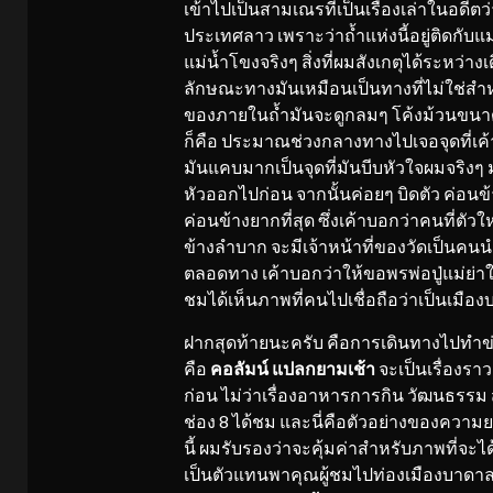
เข้าไปเป็นสามเณรที่เป็นเรื่องเล่าในอดีตว่า
ประเทศลาว เพราะว่าถ้ำแห่งนี้อยู่ติดกับแม
แม่น้ำโขงจริงๆ สิ่งที่ผมสังเกตุได้ระหว
ลักษณะทางมันเหมือนเป็นทางที่ไม่ใช่ส
ของภายในถ้ำมันจะดูกลมๆ โค้งม้วนขนาดเท
ก็คือ ประมาณช่วงกลางทางไปเจอจุดที่เค้าเ
มันแคบมากเป็นจุดที่มันบีบหัวใจผมจริงๆ 
หัวออกไปก่อน จากนั้นค่อยๆ บิดตัว ค่อนข
ค่อนข้างยากที่สุด ซึ่งเค้าบอกว่าคนที่ต
ข้างลำบาก จะมีเจ้าหน้าที่ของวัดเป็นคน
ตลอดทาง เค้าบอกว่าให้ขอพรพ่อปู่แม่ย่าให
ชมได้เห็นภาพที่คนไปเชื่อถือว่าเป็นเมือ
ฝากสุดท้ายนะครับ คือการเดินทางไปทำข่าว
คือ
คอลัมน์ แปลกยามเช้า
จะเป็นเรื่องราว
ก่อน ไม่ว่าเรื่องอาหารการกิน วัฒนธรรม
ช่อง 8 ได้ชม และนี่คือตัวอย่างของความยา
นี้ ผมรับรองว่าจะคุ้มค่าสำหรับภาพที่จะไ
เป็นตัวแทนพาคุณผู้ชมไปท่องเมืองบาดาล ที