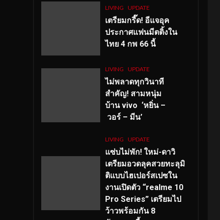
LIVING
UPDATE
เตรียมกรี๊ด! อีแจอุค
ประกาศแฟนมีตติ้งใน
ไทย 4 กพ 66 นี้
LIVING
UPDATE
ไม่พลาดทุกวินาที
สำคัญ
! สามหนุ่ม
บ้าน vivo ‘หยิ่น –
วอร์ – มีน’
LIVING
UPDATE
แซ่บไม่พัก! ใหม่-ดาวิ
เตรียมอวดลุคสวยทะลุมิ
ติแบบไฮเปอร์สเปซใน
งานเปิดตัว “realme 10
Pro Series” เตรียมไป
ว้าวพร้อมกัน 8