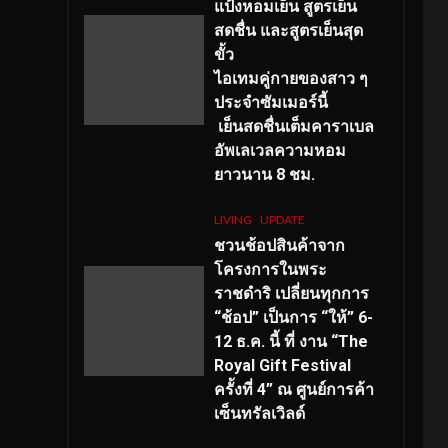
แป้งหอมเย็น สูตรเย็น
สดชื่น และสูตรเย็นสุด
ขั้ว
ไอเทมคู่กายของสาว ๆ
ประจำซัมเมอร์นี้
เย็นสดชื่นเต็มคาราเบล
อัพเลเวลความหอม
ยาวนาน
8
ชม.
LIVING
UPDATE
ชวนช้อปสินค้าจาก
โครงการในพระ
ราชดำริ เปลี่ยนทุกการ
“ช้อป” เป็นการ “ให้” 6-
12 ธ.ค. นี้ ที่ งาน “The
Royal Gift Festival
ครั้งที่ 4” ณ ศูนย์การค้า
เซ็นทรัลเวิลด์