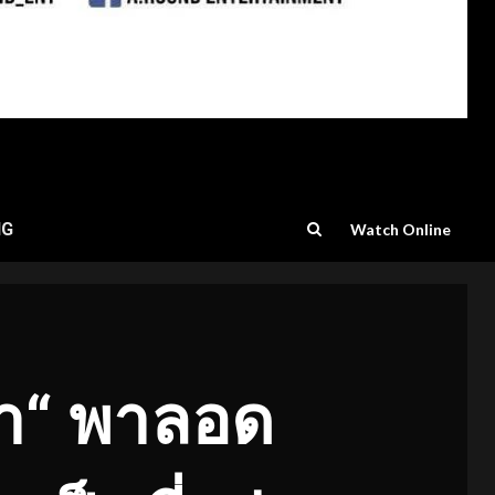
NG
Watch Online
้า“ พาลอด