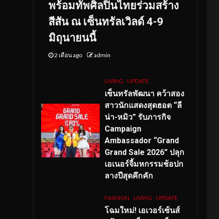
พร้อมทัพศิลปินไทยร่วมสร้าง
สีสัน ณ เซ็นทรัลเวิลด์ 4-9
มิถุนายนนี้
2 เดือน ago
admin
LIVING
UPDATE
เซ็นทรัลพัฒนา คว้าสอง
สาวนักแสดงสุดฮอต “ลี
น่า-หมิว” รับภารกิจ
Campaign
Ambassador “Grand
Grand Sale 2026” ปลุก
เอเนอร์จี้มหกรรมช้อปก
ลางปีสุดคึกคัก
FASHION
LIVING
UPDATE
โฉมใหม่
! เอเวอร์เซ้นส์