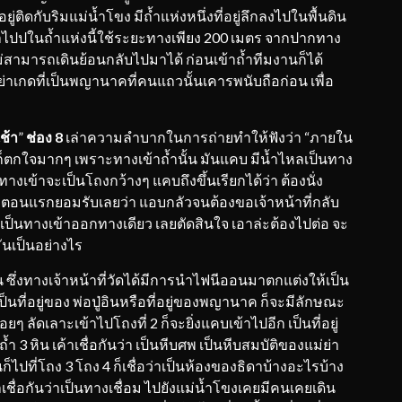
ยู่ติดกับริมแม่น้ำโขง มีถ้ำแห่งหนึ่งที่อยู่ลึกลงไปในพื้นดิน
เข้าไปปในถ้ำแห่งนี้ใช้ระยะทางเพียง 200 เมตร จากปากทาง
ม่สามารถเดินย้อนกลับไปมาได้ ก่อนเข้าถ้ำทีมงานก็ได้
กับย่าเกดที่เป็นพญานาคที่คนแถวนั้นเคารพนับถือก่อน เพื่อ
ช้า
”
ช่อง
8
เล่าความลำบากในการถ่ายทำให้ฟังว่า “ภายใน
็ตกใจมากๆ เพราะทางเข้าถ้ำนั้น มันแคบ มีน้ำไหลเป็นทาง
างเข้าจะเป็นโถงกว้างๆ แคบถึงขึ้นเรียกได้ว่า ต้องนั่ง
 ตอนแรกยอมรับเลยว่า แอบกลัวจนต้องขอเจ้าหน้าที่กลับ
มันเป็นทางเข้าออกทางเดียว เลยตัดสินใจ เอาล่ะต้องไปต่อ จะ
ันเป็นอย่างไร
งทางเจ้าหน้าที่วัดได้มีการนำไฟนีออนมาตกแต่งให้เป็น
นที่อยู่ของ พ่อปู่อินหรือที่อยู่ของพญานาค ก็จะมีลักษณะ
ๆ ลัดเลาะเข้าไปโถงที่ 2 ก็จะยิ่งแคบเข้าไปอีก เป็นที่อยู่
 หิน เค้าเชื่อกันว่า เป็นหีบศพ เป็นหีบสมบัติของแม่ย่า
็ไปที่โถง 3 โถง 4 ก็เชื่อว่าเป็นห้องของธิดาบ้างอะไรบ้าง
่เค้าเชื่อกันว่าเป็นทางเชื่อม ไปยังแม่น้ำโขงเคยมีคนเคยเดิน