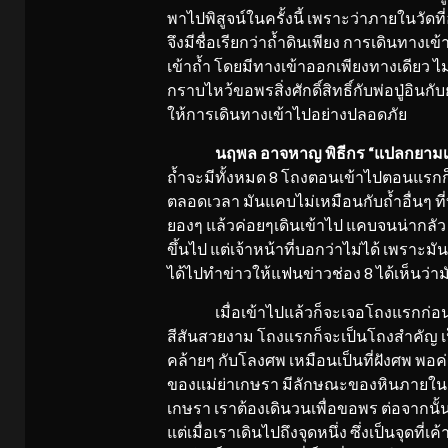
พาไปพิสูจน์ในครั้งนี้ เพราะว่าภายในวัดที่อ
จึงมีชื่อเรียกว่าถ้ำดินเพียง การเดินทาง
เข้าถ้ำ โดยมีทางเข้าออกเพียงทางเดียว ไ
กราบไหว้ขอพรสิ่งศักดิ์สิทธิ์กับพ่อปู่อิน
ให้การเดินทางเข้าไปอย่างปลอดภัย
นฤพล อาจหาญ พิธีกร “แปลกยามเ
ถ้ำจะมีทั้งหมด 8 โถงตอนเข้าไปตอนแรกก
ตลอดเวลา มันแคบไม่เหมือนกับถ้ำอื่นๆ ที่ท
ยองๆ แล้วค่อยๆเดินเข้าไป แคบจนน่ากลัว
ขึ้นไป แต่เจ้าหน้าที่บอกว่าไม่ได้ เพราะ
ได้ไปทำข่าวให้แฟนข่าวช่อง 8 ได้เห็นว่าม
เมื่อเข้าไปแล้วก็จะเจอโถงแรกก่อน ซึ่
สีสันสวยงาม โถงแรกก็จะเป็นโถงสำคัญ เป็
คล้ายๆ กับโลงศพ เหมือนเป็นที่ฝังศพ พอค่อย
ของแม่ย่าเกษรา มีลักษณะของหินภายในถ้ำ 3
เกษรา เราต้องเดินวนเพื่อขอพร ต่อจากนั้นก
แต่เมื่อเราเดินไปถึงจุดหนึ่ง ซึ่งเป็นจุดที