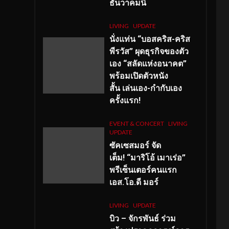
ธันวาคมนี้
LIVING
UPDATE
นั่งแท่น “บอสคริส-คริส
พีรวัส” ผุดธุรกิจของตัว
เอง “สลัดแห่งอนาคต”
พร้อมเปิดตัวหนัง
สั้น เล่นเอง-กำกับเอง
ครั้งแรก!
EVENT & CONCERT
LIVING
UPDATE
ซัคเซสมอร์ จัด
เต็ม
!
“มาริโอ้ เมาเร่อ”
พรีเซ็นเตอร์คนแรก
เอส
.โอ.ดี มอร์
LIVING
UPDATE
บิว – จักรพันธ์ ร่วม