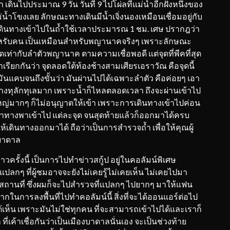
 เดินไปประมาณ 9 วัน วันที่ 9 ไปโผ่ลที่แม่น้ำอีกฝั่งหนึ่งของ
่น้ำโขงเลย ลักษณะทางเดินมีน้ำเจิ่งนองเหมือนเชื่อมอยู่กับ
่างเดินทางเข้าไปในถ้ำใช้เวลาประมารณ 1 ชม. เศษ ปรากฎว่า
ำหรับคน เป็นเหมือนสำหรับพญานาคจริงๆ เพราะลักษณะ
่ากับลำตัวพญานาค ตามความเชื่อพอดี แต่จุดที่พีคที่สุด
รียกกันว่า จุดลอดใต้ท้องช้างสามเศียรเอราวัณ คือจุดนี้
มันแคบจนถึงขั้นว่า มันผ่านไปได้เฉพาะลำตัว คือค่อยๆ เอา
้างทุลักทุเลมาก เพราะน้ำก็ไหลตลอดเวลา ถึงจะผ่านเข้าไป
ัวใหญ่มากๆ ก็ไม่อนุญาตให้เข้า เพราะการเดินทางเข้าไปค่อน
นำทางพาเข้าไป แต่ละจุด จนสุดท้ายแล้วก็ออกมาได้ครบ
้เดินทางออกมาได้ ถือว่าเป็นการสำรวจถ้ำ เพื่อให้คุณผู้
งบาดาล
ครั้งนี้ เป็นการไปทำข่าวสกู้ป อยู่ในคอลัมน์พิเศษ
แปลกๆ ที่ผู้ชมอาจจะยังไม่เคยรู้ไม่เคยเห็น ไม่เคยไปมา
 สถานที่ ซึ่งผมก็จะไปสำรวจที่แปลกๆ ไปยากๆ มาให้แฟน
กในการลงพื้นที่ไปทำคอลัมน์นี้ สิ่งที่จะได้ออนแอร์ต่อไป
ด้เห็น เพราะมันไม่ใช่ทุกคน ที่จะสามารถเข้าไปได้และเราก็
่เค้าเชื่อกันว่าเป็นเมืองบาดาลนั่นเอง จะเป็นช่วงท้าย