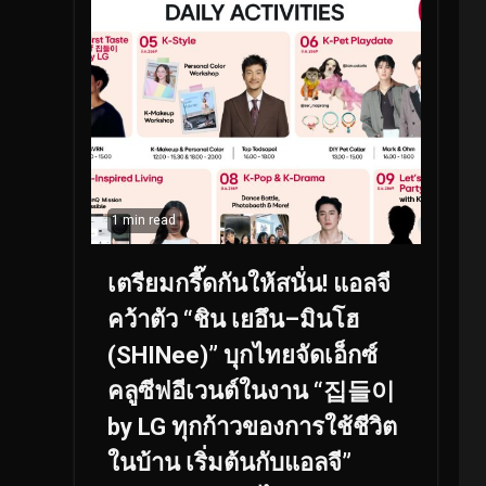
1 min read
เตรียมกรี๊ดกันให้สนั่น! แอลจี
คว้าตัว “ชิน เยอึน–มินโฮ
(SHINee)” บุกไทยจัดเอ็กซ์
คลูซีฟอีเวนต์ในงาน “집들이
by LG ทุกก้าวของการใช้ชีวิต
ในบ้าน เริ่มต้นกับแอลจี”