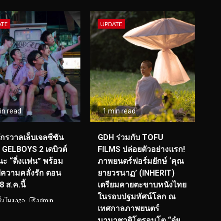
ATE
UPDATE
in read
1 min read
จักรวาลเล็บเจลซีซัน
GDH ร่วมกับ TOFU
! GELBOYS 2 เดบิวต์
FILMS ปล่อยตัวอย่างแรก!
ะ “ติ่งแฟน” พร้อม
ภาพยนตร์ฟอร์มยักษ์ ‘คุณ
์ฟความคลั่งรัก ตอน
ยายวรนาฏ’ (INHERIT)
 ส.ค.นี้
เตรียมคายตะขาบหนังไทย
ในรอบปฐมทัศน์โลก ณ
ั่วโมง ago
admin
เทศกาลภาพยนตร์
นานาชาติโตรอนโต “จุ๋ย