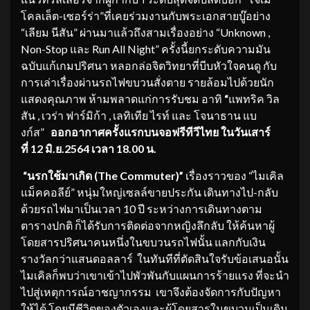
โคลเล็ต-เซอร์ร่า”ที่เคยร่วมงานกับพระเอกสายบู๊อย่าง
“เลียม นีสัน” ผ่านมาแล้วถึงสามเรื่องอย่าง “Unknown ,
Non-Stop และ Run All Night” ครั้งนี้ยกระดับความมัน
ฉบับแก้เกมปริศนา หลอกล่อจิตวิทยาที่บีบหัวใจคนดู กับ
การเล่าเรื่องผ่านรถไฟขบวนสั่งตาย รายล้อมไปด้วยนัก
แสดงคุณภาพ ห้ามพลาดแก่การรับชม อาทิ
“
แพทริค วิล
สัน , เวร่า ฟาร์มิก้า , เลทิเทีย ไรท์ และ โจนาธาน แบ
งก์ส”
ออกอากาศครั้งแรกบนจอฟรีทีวีไทย ในวันเสาร์
ที่
12 มิ.ย.2564 เวลา 18.00 น.
“นรกใช้มาเกิด
(
The Commuter)”
เรื่องราวของ “ไมเคิล
แม็คคอลีย์” หนุ่มใหญ่เซลล์ขายประกัน เดินทางไป-กลับ
ด้วยรถไฟมาเป็นเวลา 10 ปี ระหว่างการเดินทางตาม
ตารางปกติ ก็ได้รับการติดต่อจากหญิงลึกลับ ให้ค้นหาผู้
โดยสารปริศนาคนหนึ่งในขบวนรถไฟนั้น แลกกับเงิน
รางวัลกว่าแสนดอลลาร์ ในทันทีที่ตัดสินใจรับข้อเสนอนั้น
ไมเคิลก็พบว่าเขาเข้าไปพัวพันกับแผนการร้ายแรง ที่จะนำ
ไปสู่เหตุการณ์อาชญากรรม เขาจึงต้องจัดการกับปัญหา
ให้ได้ โดยมีชีวิตของตัวเองและผู้โดยสารในขบวนเป็นเดิม