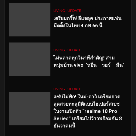
LIVING
UPDATE
เตรียมกรี๊ด! อีแจอุค ประกาศแฟน
มีตติ้งในไทย 4 กพ 66 นี้
LIVING
UPDATE
ไม่พลาดทุกวินาทีสำคัญ
! สาม
หนุ่มบ้าน vivo ‘หยิ่น – วอร์ – มีน’
LIVING
UPDATE
แซ่บไม่พัก! ใหม่-ดาวิ เตรียมอวด
ลุคสวยทะลุมิติแบบไฮเปอร์สเปซ
ในงานเปิดตัว “realme 10 Pro
Series” เตรียมไปว้าวพร้อมกัน 8
ธันวาคมนี้