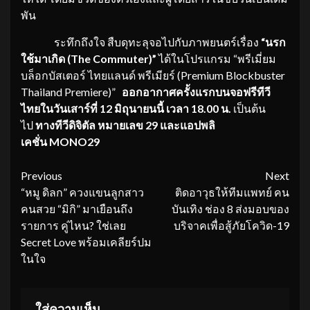
พัน
ระทึกถึงใจ สืบดุทะลุจอไปกับภาพยนตร์เรื่อง
“นรก
ใช้มาเกิด
(
The Commuter)”
ได้ในโปรแกรม “พรีเมี่ยม
บล็อกบัสเตอร์ ไทยแลนด์ พรีเมียร์ (Premium Blockbuster
Thailand Premiere)”
ออกอากาศครั้งแรกบนจอฟรีทีวี
ไทยในวันเสาร์ที่
12 มิถุนายนนี้ เวลา 18.00 น.
เป็นต้น
ไป
ทางทีวีดิจิตัล หมายเลข
29 และแอปพลิ
เคชั่น MONO29
Continue
Previous
Next
“หมู ดิลก” ควงแขนลูกสาว
ติดอาวุธให้ทีมแพทย์ คน
Reading
คนสวย “มิกิ” มาเยือนถึง
บันเทิง ช่อง 8 ส่งมอบของ
รายการ คู่ไหน? ใช่เลย
บริจาคเพื่อสู้ภัยโควิด-19
Secret Love พร้อมเคลียร์ปม
ในใจ
ใส่ความเห็น