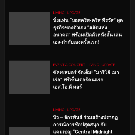
LIVING
UPDATE
นั่งแท่น “บอสคริส-คริส พีรวัส” ผุด
ธุรกิจของตัวเอง “สลัดแห่ง
อนาคต” พร้อมเปิดตัวหนังสั้น เล่น
เอง-กำกับเองครั้งแรก!
EVENT & CONCERT
LIVING
UPDATE
ซัคเซสมอร์ จัดเต็ม
!
“มาริโอ้ เมา
เร่อ” พรีเซ็นเตอร์คนแรก
เอส
.โอ.ดี มอร์
LIVING
UPDATE
บิว – จักรพันธ์ ร่วมสร้างปรากฏ
การณ์การช้อปสุดสนุก กับ
แคมเปญ “Central Midnight