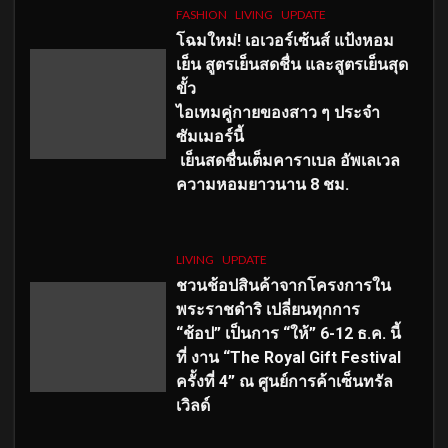
FASHION
LIVING
UPDATE
โฉมใหม่
! เอเวอร์เซ้นส์ แป้งหอม
เย็น สูตรเย็นสดชื่น และสูตรเย็นสุด
ขั้ว
ไอเทมคู่กายของสาว ๆ ประจำ
ซัมเมอร์นี้
เย็นสดชื่นเต็มคาราเบล อัพเลเวล
ความหอมยาวนาน
8
ชม.
LIVING
UPDATE
ชวนช้อปสินค้าจากโครงการใน
พระราชดำริ เปลี่ยนทุกการ
“ช้อป” เป็นการ “ให้” 6-12 ธ.ค. นี้
ที่ งาน “The Royal Gift Festival
ครั้งที่ 4” ณ ศูนย์การค้าเซ็นทรัล
เวิลด์