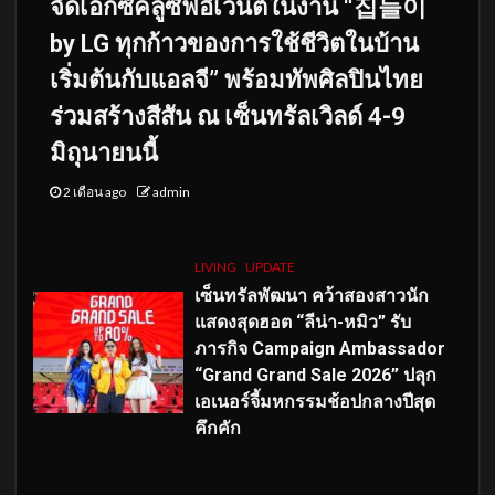
จัดเอ็กซ์คลูซีฟอีเวนต์ในงาน “집들이
by LG ทุกก้าวของการใช้ชีวิตในบ้าน
เริ่มต้นกับแอลจี” พร้อมทัพศิลปินไทย
ร่วมสร้างสีสัน ณ เซ็นทรัลเวิลด์ 4-9
มิถุนายนนี้
2 เดือน ago
admin
LIVING
UPDATE
เซ็นทรัลพัฒนา คว้าสองสาวนัก
แสดงสุดฮอต “ลีน่า-หมิว” รับ
ภารกิจ Campaign Ambassador
“Grand Grand Sale 2026” ปลุก
เอเนอร์จี้มหกรรมช้อปกลางปีสุด
คึกคัก