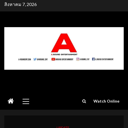
Skip
สิงหาคม 7, 2026
to
content
Primary
Watch Online
Menu
UPDATE