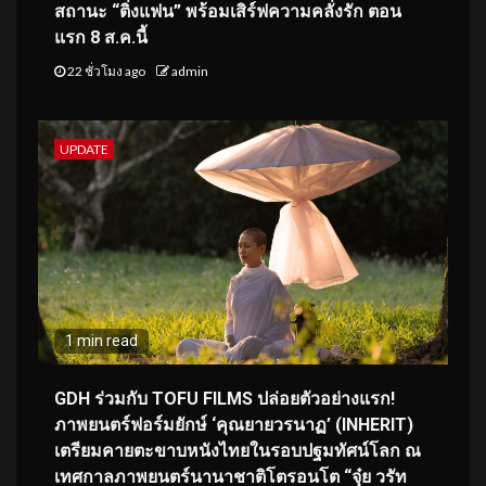
สถานะ “ติ่งแฟน” พร้อมเสิร์ฟความคลั่งรัก ตอน
แรก 8 ส.ค.นี้
22 ชั่วโมง ago
admin
UPDATE
1 min read
GDH ร่วมกับ TOFU FILMS ปล่อยตัวอย่างแรก!
ภาพยนตร์ฟอร์มยักษ์ ‘คุณยายวรนาฏ’ (INHERIT)
เตรียมคายตะขาบหนังไทยในรอบปฐมทัศน์โลก ณ
เทศกาลภาพยนตร์นานาชาติโตรอนโต “จุ๋ย วรัท