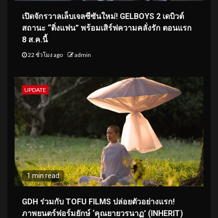
เปิดจักรวาลเล็บเจลซีซันใหม่! GELBOYS 2 เดบิวต์
สถานะ “ติ่งแฟน” พร้อมเสิร์ฟความคลั่งรัก ตอนแรก
8 ส.ค.นี้
22 ชั่วโมง ago
admin
UPDATE
1 min read
GDH ร่วมกับ TOFU FILMS ปล่อยตัวอย่างแรก!
ภาพยนตร์ฟอร์มยักษ์ ‘คุณยายวรนาฏ’ (INHERIT)