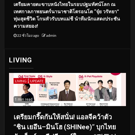
เตรียมคายตะขาบหนังไทยในรอบปฐมทัศน์โลก ณ
เทศกาลภาพยนตร์นานาชาติโตรอนโต “จุ๋ย วรัทยา”
ทุ่มสุดชีวิต โกนหัวรับบทแม่ชี นำทีมนักแสดงประชัน
ความสยอง!
22 ชั่วโมง ago
admin
LIVING
LIVING
UPDATE
1 min read
เตรียมกรี๊ดกันให้สนั่น! แอลจีคว้าตัว
“ชิน เยอึน–มินโฮ (SHINee)” บุกไทย