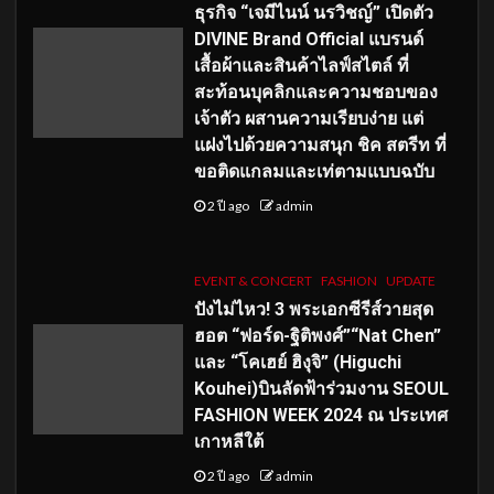
ธุรกิจ “เจมีไนน์ นรวิชญ์” เปิดตัว
DIVINE Brand Official แบรนด์
เสื้อผ้าและสินค้าไลฟ์สไตล์ ที่
สะท้อนบุคลิกและความชอบของ
เจ้าตัว ผสานความเรียบง่าย แต่
แฝงไปด้วยความสนุก ชิค สตรีท ที่
ขอติดแกลมและเท่ตามแบบฉบับ
2 ปี ago
admin
EVENT & CONCERT
FASHION
UPDATE
ปังไม่ไหว! 3 พระเอกซีรีส์วายสุด
ฮอต “ฟอร์ด-ฐิติพงศ์”“Nat Chen”
และ “โคเฮย์ ฮิงุจิ” (Higuchi
Kouhei)บินลัดฟ้าร่วมงาน SEOUL
FASHION WEEK 2024 ณ ประเทศ
เกาหลีใต้
2 ปี ago
admin