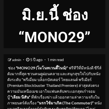
มิ.ย.นี้ ช่อง
“MONO29”
5 ปี ago
admin
1 min read
ช่อง
“
MONO29 (โมโนทเวนตี้ไนน์)”
ฟรีทีวีที่มีหนังดี ซีรีส์
ดังมากที่สุด ชวนคนดูผ่อนคลาย และสนุกสุขใจไปกับหนัง
ดังระดับ “พรีเมี่ยม บล็อกบัสเตอร์ ไทยแลนด์ พรีเมียร์
(Premium Blockbuster Thailand Premiere) ล่าสุดส่งตรง
ความมันเหนือเมฆ เอาใจแฟนคลับพระเอกสุดเก๋าจอม
บู๊
“เลียม นีสัน”
ที่พักเรื่องฆ่า แล้วออกตามล่าความจริงใน
ภาพยนตร์ดังเรื่อง
“นรกใช้มาเกิด
(
The Commuter)”
หนัง
แนวทริลเลอร์จากผู้กำกับฯ ระดับสุดจัดปลัดบอก “โจเม่