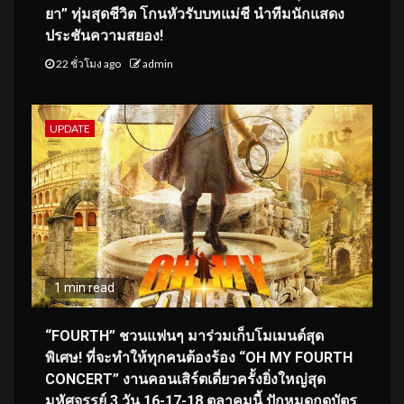
ยา” ทุ่มสุดชีวิต โกนหัวรับบทแม่ชี นำทีมนักแสดง
ประชันความสยอง!
22 ชั่วโมง ago
admin
UPDATE
1 min read
“FOURTH” ชวนแฟนๆ มาร่วมเก็บโมเมนต์สุด
พิเศษ! ที่จะทำให้ทุกคนต้องร้อง “OH MY FOURTH
CONCERT” งานคอนเสิร์ตเดี่ยวครั้งยิ่งใหญ่สุด
มหัศจรรย์ 3 วัน 16-17-18 ตุลาคมนี้ ปักหมุดกดบัตร