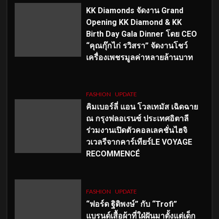
KK Diamonds จัดงาน Grand
Opening KK Diamond & KK
Birth Day Gala Dinner โดย CEO
“คุณกุ๊กไก่ รวิสรา” จัดงานโชว์
เครื่องเพชรมูลค่าหลายล้านบาท
FASHION
UPDATE
คิมเบอร์ลี่ แอน โวลเทมัส เฉิดฉาย
ณ กรุงฟลอเรนซ์ ประเทศอิตาลี
ร่วมงานเปิดตัวคอลเลคชั่นไฮจิ
วเวลรีจากคาร์เทียร์LE VOYAGE
RECOMMENCÉ
FASHION
UPDATE
“ฟอร์ด ฐิติพงษ์” กับ “Trofi”
แบรนด์เสื้อผ้าที่ใฝ่ฝันมาตั้งแต่เด็ก