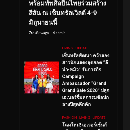
พร้อมทัพศิลปินไทยร่วมสร้าง
สีสัน ณ เซ็นทรัลเวิลด์ 4-9
มิถุนายนนี้
2 เดือน ago
admin
LIVING
UPDATE
เซ็นทรัลพัฒนา คว้าสอง
สาวนักแสดงสุดฮอต “ลี
น่า-หมิว” รับภารกิจ
Campaign
Ambassador “Grand
Grand Sale 2026” ปลุก
เอเนอร์จี้มหกรรมช้อปก
ลางปีสุดคึกคัก
FASHION
LIVING
UPDATE
โฉมใหม่
! เอเวอร์เซ้นส์