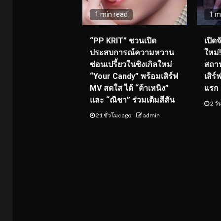
1 min read
1 m
“PP KRIT” ชวนเปิด
เปิด
ประสบการณ์ความหวาน
ใหม่
ซ่อนเปรี้ยวในซิงเกิลใหม่
สถาน
“Your Candy” พร้อมเสิร์ฟ
เสิร
MV สดใส ได้ “ต้าเหนิง”
แรก 8
และ “ณิชา” ร่วมเติมสีสัน
2 วั
21 ชั่วโมง ago
admin