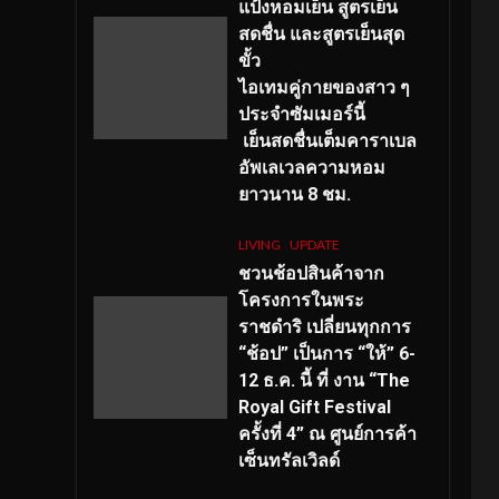
แป้งหอมเย็น สูตรเย็น
สดชื่น และสูตรเย็นสุด
ขั้ว
ไอเทมคู่กายของสาว ๆ
ประจำซัมเมอร์นี้
เย็นสดชื่นเต็มคาราเบล
อัพเลเวลความหอม
ยาวนาน
8
ชม.
LIVING
UPDATE
ชวนช้อปสินค้าจาก
โครงการในพระ
ราชดำริ เปลี่ยนทุกการ
“ช้อป” เป็นการ “ให้” 6-
12 ธ.ค. นี้ ที่ งาน “The
Royal Gift Festival
ครั้งที่ 4” ณ ศูนย์การค้า
เซ็นทรัลเวิลด์