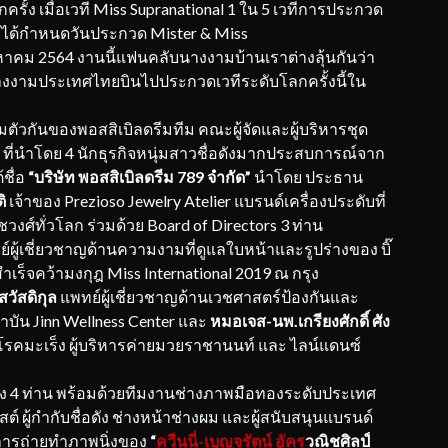
รั้ง เมื่อเวที Miss Supranational 1 ใน 5 เวทีการประกวด
ได้กำหนดวันประกวด Mister & Miss
ิงหาคม 2564 งานนี้แฟนคลับนางงามบ้านเราต่างลุ้นกันว่า
งงามประเทศไทยบินไปประกวดเวทีระดับโลกครั้งนี้ใน
ตัวกันของพอสสิเบิลดรีมทีม คณะผู้จัดและผู้บริหารชุด
nd ที่นำโดย 4 นักธุรกิจหนุ่มสาวชื่อดังมากประสบการณ์จาก
ชื่อ
“บริษัท พอสสิเบิลดรีม 789 จำกัด”
นำโดย ประธาน
ิ
เจ้าของ Prezioso Jewelry Atelier แบรนด์เครื่องประดับที่
วงศ์ทั่วโลก ร่วมด้วย Board of Directors 3 ท่าน
์ผู้เชี่ยวชาญด้านความงามที่ดูแลใบหน้าและรูปร่างของ บิ๊
ำเร็จคว้ามงกุฎ Miss International 2019 ณ กรุง
ัสดิกุล
แพทย์ผู้เชี่ยวชาญด้านเวชศาสตร์ป้องกันและ
บัน Jinn Wellness Center และ
หมอเจส-นพ.เกรียงศักดิ์ ศัง
คมะเร็ง ผู้บริหารค่ายมวยราชานนท์ และ ไลน์แดนซ์
ั้ง 4 ท่าน พร้อมด้วยทีมงานช่างภาพมือทองระดับประเทศ
ต์ ผู้กำกับชื่อดัง ช่างหน้าช่างผม และผู้สนับสนุนแบรนด์
มการถ่ายทำภาพนิ่งของ
“
ควีนนี่-เบญจรัตน์ อัคร
วณิชศิลป์