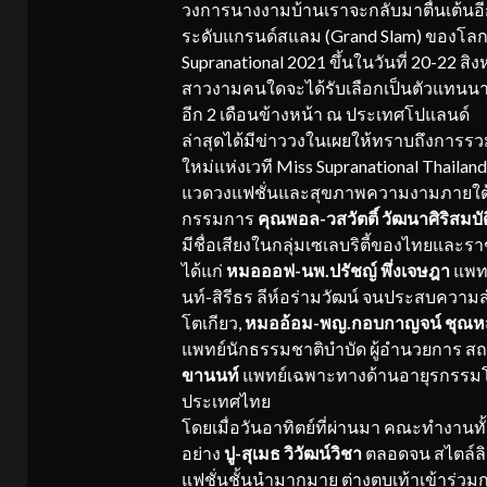
วงการนางงามบ้านเราจะกลับมาตื่นเต้นอีกค
ระดับแกรนด์สแลม (Grand Slam) ของโลก
Supranational 2021 ขึ้นในวันที่ 20-22 ส
สาวงามคนใดจะได้รับเลือกเป็นตัวแทนนา
อีก 2 เดือนข้างหน้า ณ ประเทศโปแลนด์
ล่าสุดได้มีข่าววงในเผยให้ทราบถึงการรวม
ใหม่แห่งเวที Miss Supranational Thaila
แวดวงแฟชั่นและสุขภาพความงามภายใต้
กรรมการ
คุณพอล-วสวัตติ์ วัฒนาศิริสมบัต
มีชื่อเสียงในกลุ่มเซเลบริตี้ของไทยและราช
ได้แก่
หมอออฟ-นพ.ปรัชญ์ พึ่งเจษฎา
แพทย
นท์-สิรีธร ลีห์อร่ามวัฒน์ จนประสบความส
โตเกียว,
หมออ้อม-พญ.กอบกาญจน์ ชุณหสว
แพทย์นักธรรมชาติบำบัด ผู้อำนวยการ สถา
ขานนท์
แพทย์เฉพาะทางด้านอายุรกรรมโร
ประเทศไทย
โดยเมื่อวันอาทิตย์ที่ผ่านมา คณะทำงานท
อย่าง
ปู-สุเมธ วิวัฒน์วิชา
ตลอดจน สไตล์ลิส
แฟชั่นชั้นนำมากมาย ต่างตบเท้าเข้าร่ว