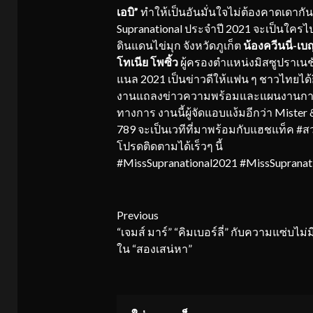
เอบิ”
ทำให้เป็นอันมั่นใจไม่ต้องคาดเดากั
Supranational ประจำปี 2021 จะเป็นใครไ
ดินแดนไข่มุก จังหวัดภูเก็ต
น้องควีนนี่-เบ
โทเนีย โพซิ้ว
ผู้ครองตำแหน่งมิสซูปราเนช
แนล 2021 เป็นข่าวดีให้แฟน ๆ ชาวไทยได้ย
งานแถลงข่าวความพร้อมและแผนงานการเตรี
ทางการ งานนี้ผู้จัดแอบแง้มอีกว่า Mister 
789 จะเป็นเวทีที่มาพร้อมกับแฮชแท็ค #สว
โปรดติดตามได้เร็วๆ นี้
#MissSupranational2021 #MissSupranat
Continue
Previous
“เจมส์ มาร์” “คิมเบอร์ลี่” กับความแซ่บไม่มีท
Reading
ใน “สองเสน่หา”