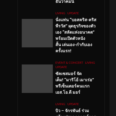
ธันวาคมนี้
LIVING
UPDATE
นั่งแท่น “บอสคริส-คริส
พีรวัส” ผุดธุรกิจของตัว
เอง “สลัดแห่งอนาคต”
พร้อมเปิดตัวหนัง
สั้น เล่นเอง-กำกับเอง
ครั้งแรก!
EVENT & CONCERT
LIVING
UPDATE
ซัคเซสมอร์ จัด
เต็ม
!
“มาริโอ้ เมาเร่อ”
พรีเซ็นเตอร์คนแรก
เอส
.โอ.ดี มอร์
LIVING
UPDATE
บิว – จักรพันธ์ ร่วม