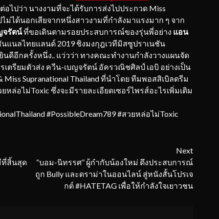
นต่อไปว่า นางงามที่จะได้รับการส่งไปประกวด Miss
ปไม่ได้นอกเสียจากหนึ่งสาวงามที่กำลังมาแรงมาก ๆ จาก
ญจรัตน์
ที่ขอเดินตามรอยประสบการณ์ของรุ่นพี่อย่าง
แอน
ันแนลไทยแลนด์ 2019 ชิงมงกุฎเวทีมิสซูปราเนชัน
ินดีอีกครั้งหนึ่ง.. แว่วว่า ทางคณะทำงานกำลังวางแผนจัด
ยมตัวส่ง ควีน-เบญจรัตน์ อัครวณิชศิลป์ เอบิ อย่างเป็น
& Miss Supranational Thailand ที่นำโดย ทีมพอสสิเบิลดรีม
ยหล่อไม่Toxic ซึ่งจะมีรายละเอียดเซอร์ไพรส์อะไรเพิ่มเติม
ionalThailand #PossibleDream789 #สวยหล่อไม่Toxic
Next
ี่สิ้นสุด
“บอม-นิทรรศ” ผู้กำกับน้องใหม่ ดึงประสบการณ์
ถูก Bully และดราม่าในออนไลน์ สู่หนังสั้นโปรเจ
กต์ #HATETAG เพื่อให้กำลังใจเยาวชน