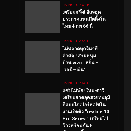
LIVING
UPDATE
เตรียมกรี๊ด! อีแจอุค
ประกาศแฟนมีตติ้งใน
ไทย 4 กพ 66 นี้
LIVING
UPDATE
ไม่พลาดทุกวินาที
สำคัญ
! สามหนุ่ม
บ้าน vivo ‘หยิ่น –
วอร์ – มีน’
LIVING
UPDATE
แซ่บไม่พัก! ใหม่-ดาวิ
เตรียมอวดลุคสวยทะลุมิ
ติแบบไฮเปอร์สเปซใน
งานเปิดตัว “realme 10
Pro Series” เตรียมไป
ว้าวพร้อมกัน 8