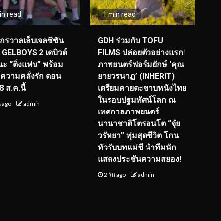
in read
1 min read
จักรวาลเล็บเจลซีซัน
GDH ร่วมกับ TOFU
! GELBOYS 2 เดบิวต์
FILMS ปล่อยตัวอย่างแรก!
ะ “ติ่งแฟน” พร้อม
ภาพยนตร์ฟอร์มยักษ์ ‘คุณ
์ฟความคลั่งรัก ตอน
ยายวรนาฏ’ (INHERIT)
 ส.ค.นี้
เตรียมคายตะขาบหนังไทย
ในรอบปฐมทัศน์โลก ณ
น ago
admin
เทศกาลภาพยนตร์
นานาชาติโตรอนโต “จุ๋ย
วรัทยา” ทุ่มสุดชีวิต โกน
หัวรับบทแม่ชี นำทีมนัก
แสดงประชันความสยอง!
2 วัน ago
admin