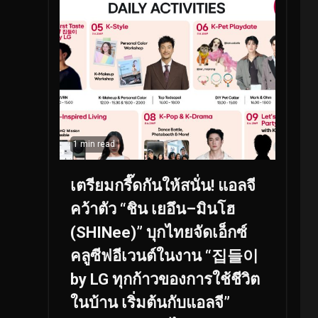
1 min read
เตรียมกรี๊ดกันให้สนั่น! แอลจี
คว้าตัว “ชิน เยอึน–มินโฮ
(SHINee)” บุกไทยจัดเอ็กซ์
คลูซีฟอีเวนต์ในงาน “집들이
by LG ทุกก้าวของการใช้ชีวิต
ในบ้าน เริ่มต้นกับแอลจี”