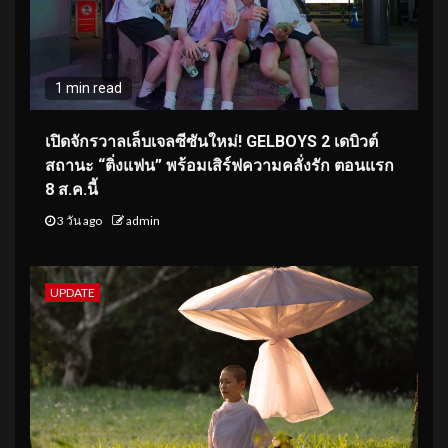
1 min read
เปิดจักรวาลเล็บเจลซีซันใหม่! GELBOYS 2 เดบิวต์
สถานะ “ติ่งแฟน” พร้อมเสิร์ฟความคลั่งรัก ตอนแรก
8 ส.ค.นี้
3 วัน ago
admin
UPDATE