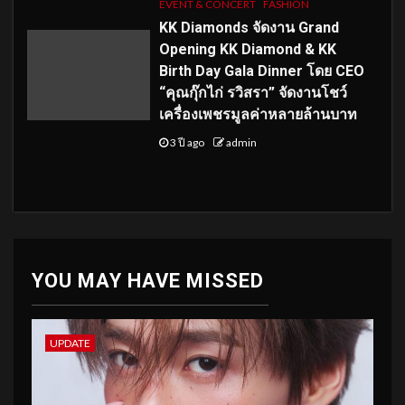
EVENT & CONCERT
FASHION
KK Diamonds จัดงาน Grand
Opening KK Diamond & KK
Birth Day Gala Dinner โดย CEO
“คุณกุ๊กไก่ รวิสรา” จัดงานโชว์
เครื่องเพชรมูลค่าหลายล้านบาท
3 ปี ago
admin
YOU MAY HAVE MISSED
UPDATE