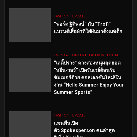
FASHION
UPDATE
“ฟอร์ด ฐิติพงษ์” กับ “Trofi”
แบรนด์เสื้อผ้าที่ใฝ่ฝันมาตั้งแต่เด็ก
EVENT & CONCERT
FASHION
UPDATE
“เลดี้ปราง” ควงสองหนุ่มสุดฮอต
“หยิ่น-วอร์” เปิดรันเวย์ต้อนรับ
ซัมเมอร์ด้วย คอลเลกชั่นใหม่!ใน
งาน “Hello Summer Enjoy Your
Summer Sports”
FASHION
UPDATE
แพนทีนเปิด
ตัว
Spokesperson คนล่าสุด