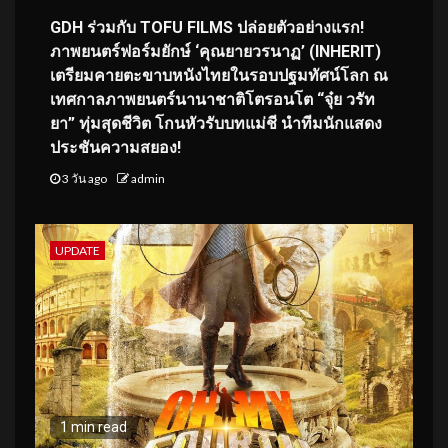
GDH ร่วมกับ TOFU FILMS ปล่อยตัวอย่างแรก!
ภาพยนตร์ฟอร์มยักษ์ ‘คุณยายวรนาฏ’ (INHERIT)
เตรียมคายตะขาบหนังไทยในรอบปฐมทัศน์โลก ณ
เทศกาลภาพยนตร์นานาชาติโตรอนโต “จุ๋ย วรัท
ยา” ทุ่มสุดชีวิต โกนหัวรับบทแม่ชี นำทีมนักแสดง
ประชันความสยอง!
3 วัน ago
admin
UPDATE
1 min read