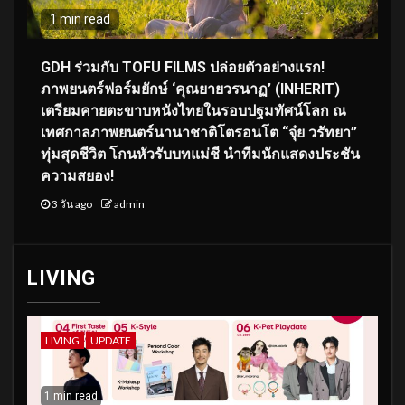
1 min read
GDH ร่วมกับ TOFU FILMS ปล่อยตัวอย่างแรก!
ภาพยนตร์ฟอร์มยักษ์ ‘คุณยายวรนาฏ’ (INHERIT)
เตรียมคายตะขาบหนังไทยในรอบปฐมทัศน์โลก ณ
เทศกาลภาพยนตร์นานาชาติโตรอนโต “จุ๋ย วรัทยา”
ทุ่มสุดชีวิต โกนหัวรับบทแม่ชี นำทีมนักแสดงประชัน
ความสยอง!
3 วัน ago
admin
LIVING
LIVING
UPDATE
1 min read