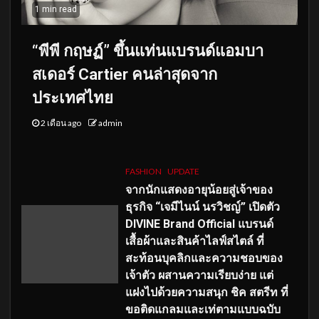
1 min read
“พีพี กฤษฏ์” ขึ้นแท่นแบรนด์แอมบา
สเดอร์ Cartier คนล่าสุดจาก
ประเทศไทย
2 เดือน ago
admin
FASHION
UPDATE
จากนักแสดงอายุน้อยสู่เจ้าของ
ธุรกิจ “เจมีไนน์ นรวิชญ์” เปิดตัว
DIVINE Brand Official แบรนด์
เสื้อผ้าและสินค้าไลฟ์สไตล์ ที่
สะท้อนบุคลิกและความชอบของ
เจ้าตัว ผสานความเรียบง่าย แต่
แฝงไปด้วยความสนุก ชิค สตรีท ที่
ขอติดแกลมและเท่ตามแบบฉบับ