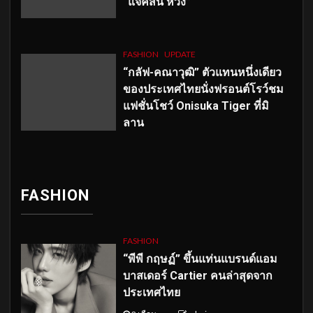
“แจ็คสัน หวัง”
FASHION
UPDATE
“กลัฟ-คณาวุฒิ” ตัวแทนหนึ่งเดียว
ของประเทศไทยนั่งฟรอนต์โรว์ชม
แฟชั่นโชว์ Onisuka Tiger ที่มิ
ลาน
FASHION
FASHION
“พีพี กฤษฏ์” ขึ้นแท่นแบรนด์แอม
บาสเดอร์ Cartier คนล่าสุดจาก
ประเทศไทย