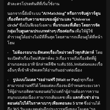
ตัวละครโปรดทันทีที่เริ่มใช้งาน
นอกจากนี้ยังมีระบบ
“
AI Matching” หรือการจับคู่การ์ตูน
เรื่องที่ตรงกับความชอบของผู้อ่าน และ “Universe
circle”
ซึ่งเป็นฟีเจอร์เฉพาะ
ที่แรกและที่เดียว โดยการจัด
กลุ่มเว็บตูนตามประเภทต่างๆ เรียงต่อกัน
เพื่อให้ผู้ใช้
สำรวจดูได้อย่างไม่มีที่สิ้นสุด โดยสามารถเลื่อนดูได้ที่หน้า
โฮม
·
ไม่ต้องรอนาน อัพเดทเรื่องใหม่รวดเร็วทุกสัปดาห์
โดย
จะเปิดตัวเรื่องใหม่สัปดาห์ละ 3 เรื่อง รวมถึงเรื่องฮิตที่ผู้
อ่านรอคอย อาทิ นักล่าพลีชีพ ระดับ SSS, Imitationและเรื่อ
งอื่นๆ ที่เข้าคิวอัพเดทให้อ่านกันอย่างต่อเนื่อง
·
รูปแบบโมเดล
“
รออ่านฟรี (
Wait or Pay
)
ทุกเรื่อง
สามารถอ่านฟรีได้ โดยแต่ละเรื่องจะมีกำหนดระยะเวลา
ให้ผู้อ่านรอติดตามตอนต่อไป แต่ถ้าผู้อ่านต้องการความ
สนุกแบบต่อเนื่อง สามารถเติมแคช เพื่อ
แลกตั๋วเช่า อ่าน
ตอนต่อไปได้ในราคาเบาๆ เพียงตอนละ
5 บาท
ซึ่งอ่านได้
ถึง 365 วัน และจุดเด่นอีกประการหนึ่งของ โมเดล “รอ