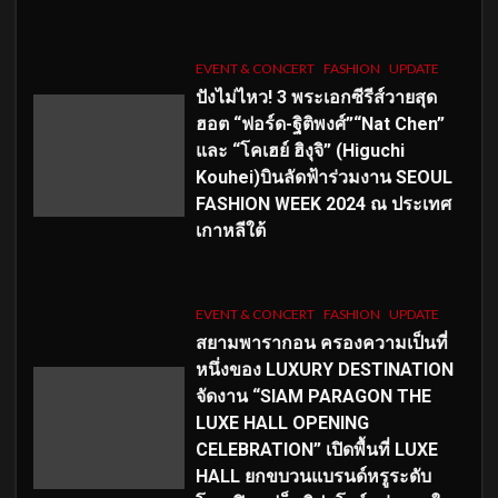
EVENT & CONCERT
FASHION
UPDATE
ปังไม่ไหว! 3 พระเอกซีรีส์วายสุด
ฮอต “ฟอร์ด-ฐิติพงศ์”“Nat Chen”
และ “โคเฮย์ ฮิงุจิ” (Higuchi
Kouhei)บินลัดฟ้าร่วมงาน SEOUL
FASHION WEEK 2024 ณ ประเทศ
เกาหลีใต้
EVENT & CONCERT
FASHION
UPDATE
สยามพารากอน ครองความเป็นที่
หนึ่งของ LUXURY DESTINATION
จัดงาน “SIAM PARAGON THE
LUXE HALL OPENING
CELEBRATION” เปิดพื้นที่ LUXE
HALL ยกขบวนแบรนด์หรูระดับ