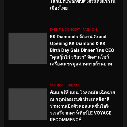
โลกเปิดแฟล็กชิปสโตร์แห่งแรกใน
เมืองไทย
EVENT & CONCERT
FASHION
KK Diamonds จัดงาน Grand
Opening KK Diamond & KK
Birth Day Gala Dinner โดย CEO
“คุณกุ๊กไก่ รวิสรา” จัดงานโชว์
เครื่องเพชรมูลค่าหลายล้านบาท
FASHION
UPDATE
คิมเบอร์ลี่ แอน โวลเทมัส เฉิดฉาย
ณ กรุงฟลอเรนซ์ ประเทศอิตาลี
ร่วมงานเปิดตัวคอลเลคชั่นไฮจิ
วเวลรีจากคาร์เทียร์LE VOYAGE
RECOMMENCÉ