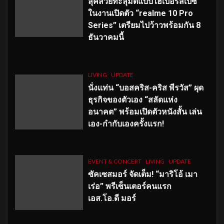
ลุคสวยทะลุมิติแบบไฮเปอร์สเปซ
ในงานเปิดตัว “realme 10 Pro
Series” เตรียมไปว้าวพร้อมกัน 8
ธันวาคมนี้
LIVING
UPDATE
นั่งแท่น “บอสคริส-คริส พีรวัส” ผุด
ธุรกิจของตัวเอง “สลัดแห่ง
อนาคต” พร้อมเปิดตัวหนังสั้น เล่น
เอง-กำกับเองครั้งแรก!
EVENT & CONCERT
LIVING
UPDATE
ซัคเซสมอร์ จัดเต็ม
!
“มาริโอ้ เมา
เร่อ” พรีเซ็นเตอร์คนแรก
เอส
.โอ.ดี มอร์