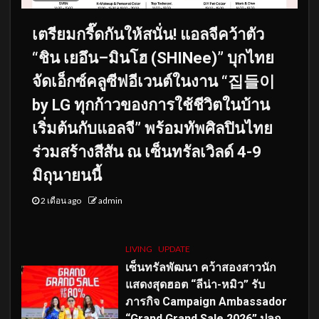
เตรียมกรี๊ดกันให้สนั่น! แอลจีคว้าตัว
“ชิน เยอึน–มินโฮ (SHINee)” บุกไทย
จัดเอ็กซ์คลูซีฟอีเวนต์ในงาน “집들이
by LG ทุกก้าวของการใช้ชีวิตในบ้าน
เริ่มต้นกับแอลจี” พร้อมทัพศิลปินไทย
ร่วมสร้างสีสัน ณ เซ็นทรัลเวิลด์ 4-9
มิถุนายนนี้
2 เดือน ago
admin
LIVING
UPDATE
เซ็นทรัลพัฒนา คว้าสองสาวนัก
แสดงสุดฮอต “ลีน่า-หมิว” รับ
ภารกิจ Campaign Ambassador
“Grand Grand Sale 2026” ปลุก