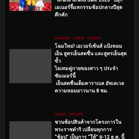
เอเนอร์จี้มหกรรมช้อปกลางปีสุด
คึกคัก
FASHION
LIVING
UPDATE
โฉมใหม่
! เอเวอร์เซ้นส์ แป้งหอม
เย็น สูตรเย็นสดชื่น และสูตรเย็นสุด
ขั้ว
ไอเทมคู่กายของสาว ๆ ประจำ
ซัมเมอร์นี้
เย็นสดชื่นเต็มคาราเบล อัพเลเวล
ความหอมยาวนาน
8
ชม.
LIVING
UPDATE
ชวนช้อปสินค้าจากโครงการใน
พระราชดำริ เปลี่ยนทุกการ
“ช้อป” เป็นการ “ให้” 6-12 ธ.ค. นี้