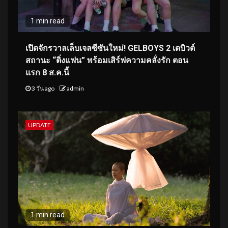
1 min read
เปิดจักรวาลเล็บเจลซีซันใหม่! GELBOYS 2 เดบิวต์
สถานะ “ติ่งแฟน” พร้อมเสิร์ฟความคลั่งรัก ตอน
แรก 8 ส.ค.นี้
3 วัน ago
admin
UPDATE
1 min read