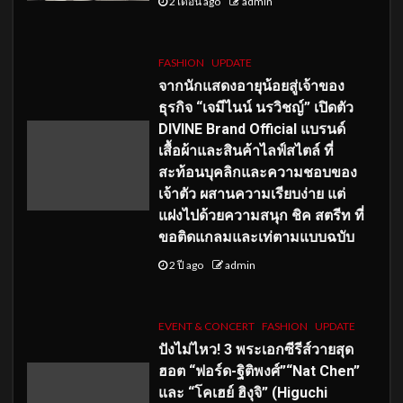
2 เดือน ago
admin
FASHION
UPDATE
จากนักแสดงอายุน้อยสู่เจ้าของ
ธุรกิจ “เจมีไนน์ นรวิชญ์” เปิดตัว
DIVINE Brand Official แบรนด์
เสื้อผ้าและสินค้าไลฟ์สไตล์ ที่
สะท้อนบุคลิกและความชอบของ
เจ้าตัว ผสานความเรียบง่าย แต่
แฝงไปด้วยความสนุก ชิค สตรีท ที่
ขอติดแกลมและเท่ตามแบบฉบับ
2 ปี ago
admin
EVENT & CONCERT
FASHION
UPDATE
ปังไม่ไหว! 3 พระเอกซีรีส์วายสุด
ฮอต “ฟอร์ด-ฐิติพงศ์”“Nat Chen”
และ “โคเฮย์ ฮิงุจิ” (Higuchi