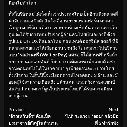
นิยมไปทั่วโลก
ทั้งนี้บริษัทแม่ได้เล็งเห็นว่าประเทศไทยเป็นอีกหนึ่งตลาดที่
น่าจับตามอง จึงตัดสินใจเลือกขยายแพลตฟอร์ม คาเคา
เว็บตูน มาที่นี่เป็นที่แรก เราค่อนข้างเชื่อมั่นว่า คาเคา เว็บ
ตูน จะได้รับการตอบรับจากผู้อ่านคนไทยเป็นอย่างดี ด้วย
รูปแบบ UI / UX ที่แปลกใหม่ คอนเทนต์ ออริจินัล สตอรี่ ที่มี
หลากหลายแนวให้เลือกอ่าน รวมถึง โมเดลการให้บริการ
แบบ
“รออ่านฟรี
(
Wait or Pay) แค่รอ ก็ได้อ่านฟรี
หรือถ้า
อยากอ่านต่อเลยทันที ก็สามารถเติมแคช เพื่อแลกตั๋วเช่า
อ่านตอนต่อไปได้ในราคาเบา ๆ เพียงตอนละ 5 บาท โดย
ตั้งเป้าภายในสิ้นปีนี้จะมียอดดาวน์โหลดแตะ 3 ล้าน และมี
ยอดผู้ใช้งานรายเดือนถึง 1 ล้านคน และหวังครองแชมป์
อันดับ 1 หมวดการ์ตูนในประเทศไทยที่ได้รับความนิยม
จากผู้อ่าน”
Continue
Previous
Next
“จ้าวเหวินจั๋ว” คัมแบ็ค
“
โน่
”
ระแวง
!! “
จอม
”
กลัวมือ
Reading
ปรมาจารย์กังฟูในตำนาน
ที่
3
ทำรักพัง