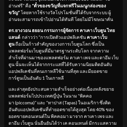
อ่านฟรี” คือ
“ตั๋วของขวัญที่แจกฟรีในเมนูกล่องของ
ขวัญ”
โดยหากใช้รางวัลโปรโมชั่นที่ได้รับจากระบบ ผู้
อ่านจะสามารถเข้าไปอ่านได้ทันที โดยไม่มีโฆษณาคั่น
ดร
.ยางวอน ฮยอน กรรมการผู้จัดการ คาเคา เว็บตูน ไทย
แลนด์
กล่าวว่า “การเปิดตัวแอปพลิเคชัน
คาเคา เว็บ
ตูน
ถือเป็นก้าวสำคัญของวงการเว็บตูนโลก ซึ่งเป็น
แพลตฟอร์มเว็บตูนที่มีมาตรฐานระดับโลก จากความ
สำเร็จที่ผ่านมาของแพลตฟอร์ม คาเคา เพจ และดาอึม เว็บ
ตูน นั้นจะเห็นได้จากกระแสที่ได้รับความนิยมติดอันดับ
แอปพลิเคชันที่คนเกาหลีใช้นานที่สุด และมียอดขาย
การ์ตูนเป็นอันดับ 1 ในเกาหลี
และล่าสุดยังประสบความสำเร็จอย่างต่อเนื่องหลังขยาย
แพลตฟอร์มไปประเทศญี่ปุ่น ในนาม “พิคคอ
มา (piccoma)” และ “ทาปาส (Tapas) ในอเมริกา ซึ่งติด
อันดับแอปพลิเคชันที่ทำยอดขายได้สูงสุด โดย 40% ของ
ยอดขายคอนเทนต์ใน พิคคอมา มาจาก คาเคา เพจ และ
ดาอึม เว็บตูน นั่นยืนยันได้ว่า เค คอนเทนต์ มีกระแสความ