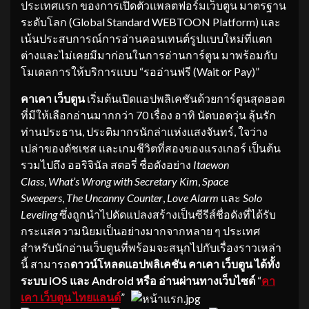
ประเทศแรก ของการเปิดตัวแพลตฟอร์มเว็บตูน มาตรฐาน
ระดับโลก (Global Standard WEBTOON Platform) และ
เน้นประสบการณ์การอ่านคอนเทนต์รูปแบบใหม่ที่แตก
ต่างและไม่เคยมีมาก่อนในการอ่านการ์ตูน มาพร้อมกับ
โมเดลการให้บริการแบบ “รออ่านฟรี (Wait or Pay)”
คาเคา เว็บตูน
เริ่มต้นเปิดแอปพลิเคชันด้วยการ์ตูนสุดฮอต
ที่มีให้เลือกอ่านมากกว่า 70 เรื่อง อาทิ นัดบอดวุ่น ลุ้นรัก
ท่านประธาน, ประติมากรนักล่าแห่งแสงจันทร์, ใจว่าง
เปล่าของดัชเชส และเกมชีวิตที่สองของแรงเกอร์ เป็นต้น
รวมไปถึง ออริจินัล สตอรี่ ชื่อดังอย่าง
Itaewon
Class
,
What’s Wrong with Secretary Kim
,
Space
Sweepers
,
The Uncanny Counter
,
Love Alarm
และ
Solo
Leveling
ซึ่งถูกนำไปดัดแปลงสร้างเป็นซีรีส์ชื่อดังที่ได้รับ
กระแสความนิยมเป็นอย่างมากจากหลาย ๆ ประเทศ
สำหรับนักอ่านเว็บตูนที่พร้อมจะสนุกไปกับเรื่องราวเหล่า
นี้ สามารถ
ดาวน์โหลดแอปพลิเคชัน คาเคา เว็บตูน ได้ทั้ง
ระบบ
iOS และ Android หรือ อ่านผ่านทางเว็บไซต์
“
คา
เคา เว็บตูน ไทยแลนด์
”