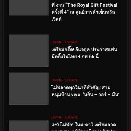
ที่ งาน “The Royal Gift Festival
ครั้งที่ 4” ณ ศูนย์การค้าเซ็นทรัล
เวิลด์
LIVING
UPDATE
เตรียมกรี๊ด! อีแจอุค ประกาศแฟน
มีตติ้งในไทย 4 กพ 66 นี้
LIVING
UPDATE
ไม่พลาดทุกวินาทีสำคัญ
! สาม
หนุ่มบ้าน vivo ‘หยิ่น – วอร์ – มีน’
LIVING
UPDATE
แซ่บไม่พัก! ใหม่-ดาวิ เตรียมอวด