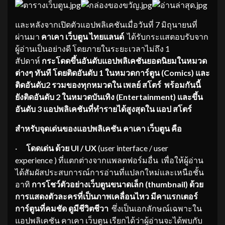
และหลังจากเปิดตัวแอปพลิเคชันเมื่อวันที่ 7 มิถุนายนที่
ผ่านมา
คาเคา เว็บตูน ไทยแลนด์
ได้รับกระแสตอบรับจาก
ผู้อ่านเป็นอย่างดี โดยภายในระยะเวลาไม่ถึง 1
สัปดาห์
กระโดดขึ้นอันดับแอปพลิเคชันยอดนิยมในหมวด
ต่างๆ ทันที โดยติดอันดับ
1 ในหมวดการ์ตูน (Comics) และ
ติดอันดับ2 รวมของทุกหมวดใน เพลย์ สโตร์ พร้อมกันนี้
ยังติดอันดับ 2 ในหมวดบันเทิง (Entertainment) และขึ้น
อันดับ 3 แอปพลิเคชันที่ทำรายได้สูงสุดใน แอป สโตร์
สำหรับจุดเด่นของแอปพลิเคชัน คาเคา เว็บตูน คือ
·
โดดเด่น ด้วย
UI / UX
(user interface / user
experience ) ที่แตกต่างจากแพลตฟอร์มอื่น เพื่อให้ผู้อ่าน
ได้สัมผัสประสบการณ์การอ่านที่แปลกใหม่และเหนือชั้น
อาทิ
การโชว์ตัวอย่างเว็บตูนขนาดเล็ก (
thumbnail)
ด้วย
การแสดงตัวละครที่เป็นภาพเคลื่อนไหว มี
คาแรกเตอร์
การ์ตูนที่
คมชัด ดูมีชีวิตชีวา
ซึ่งเป็นเอกลักษณ์เฉพาะใน
แอปพลิเคชัน คาเคา เว็บตูน เรียกได้ว่าผู้อ่านจะได้พบกับ