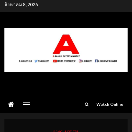
Skip
สิงหาคม 8, 2026
to
content
Primary
Watch Online
Menu
LIVING
UPDATE