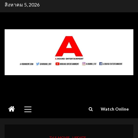
Skip
สิงหาคม 5, 2026
to
content
Primary
Watch Online
Menu
TV & MOVIE
UPDATE