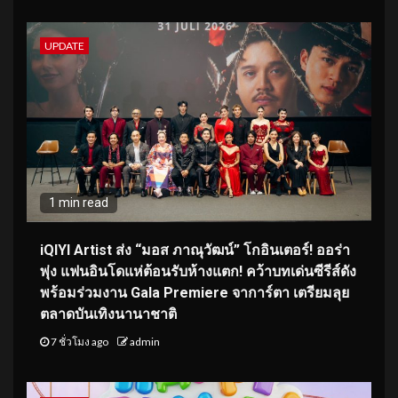
UPDATE
1 min read
iQIYI Artist ส่ง “มอส ภาณุวัฒน์” โกอินเตอร์! ออร่า
พุ่ง แฟนอินโดแห่ต้อนรับห้างแตก! คว้าบทเด่นซีรีส์ดัง
พร้อมร่วมงาน Gala Premiere จาการ์ตา เตรียมลุย
ตลาดบันเทิงนานาชาติ
7 ชั่วโมง ago
admin