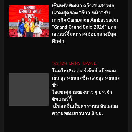
เซ็นทรัลพัฒนา คว้าสองสาวนัก
แสดงสุดฮอต “ลีน่า-หมิว” รับ
ภารกิจ Campaign Ambassador
“Grand Grand Sale 2026” ปลุก
เอเนอร์จี้มหกรรมช้อปกลางปีสุด
คึกคัก
FASHION
LIVING
UPDATE
โฉมใหม่
! เอเวอร์เซ้นส์ แป้งหอม
เย็น สูตรเย็นสดชื่น และสูตรเย็นสุด
ขั้ว
ไอเทมคู่กายของสาว ๆ ประจำ
ซัมเมอร์นี้
เย็นสดชื่นเต็มคาราเบล อัพเลเวล
ความหอมยาวนาน
8
ชม.