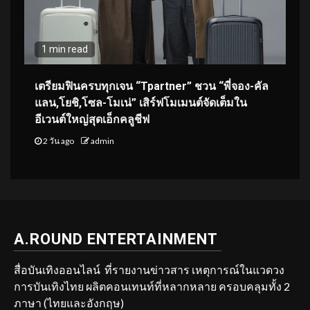
1 min read
เตรียมฟินครบทุกเจน “Tpartner” ชวน “พี่จอง-คัล
แลน,โยชิ,โซล-โมเน่” เสิร์ฟโมเมนต์จัดเต็มใน
อีเวนต์ใหญ่สุดเอ็กคลูชีฟ
2 วัน ago
admin
A.ROUND ENTERTAINMENT
สื่อบันเทิงออนไลน์ ที่รายงานข่าวสาร เหตุการณ์ในแวดวง
การบันเทิงไทย ผลิตคอนเทนท์ที่หลากหลาย ครอบคลุมทั้ง 2
ภาษา (ไทยและอังกฤษ)