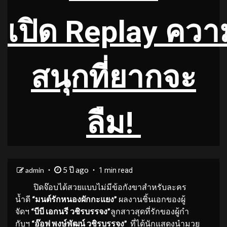
เปิด
Replay ควา
สนุกที่ยากจะ
ลืม!
5 ปี ago
admin
1 min read
ปิดจ๊อบได้สวยแบบไม่มีข้อกังขาสำหรับละคร
น้ำดี
“
มนต์รักหนองผักกะแยง
”
ผลงานชิ้นเอกของผู้
จัดฯ
“
บีบี เอกนรี วชิรบรรจง
”
ลูกสาวสุดที่รักของผู้กำ
กับฯ
“อ๊อฟ พงษ์พัฒน์
วชิรบรรจง
”
ที่ได้นักแสดงนำมวย