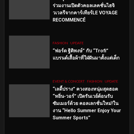
ร่วมงานเปิดตัวคอลเลคชั่นไฮจิ
วเวลรีจากคาร์เทียร์LE VOYAGE
RECOMMENCÉ
FASHION
UPDATE
“ฟอร์ด ฐิติพงษ์” กับ “Trofi”
แบรนด์เสื้อผ้าที่ใฝ่ฝันมาตั้งแต่เด็ก
EVENT & CONCERT
FASHION
UPDATE
“เลดี้ปราง” ควงสองหนุ่มสุดฮอต
“หยิ่น-วอร์” เปิดรันเวย์ต้อนรับ
ซัมเมอร์ด้วย คอลเลกชั่นใหม่!ใน
งาน “Hello Summer Enjoy Your
Summer Sports”