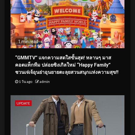
1 min read
“GMMTV” แจกความสดใสขั้นสุด! หลานๆ มาส
คอตแท็กทีม ปล่อยซิงเกิลใหม่ “Happy Family”
ชวนเจ่เจ้อุนย่าอุนยายตะลุยสวนสนุกแห่งความสุข!!
1 วัน ago
admin
UPDATE