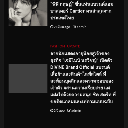
“พีพี กฤษฏ์” ขึ้นแท่นแบรนด์แอม
บาสเดอร์ Cartier คนล่าสุดจาก
ประเทศไทย
2 เดือน ago
admin
FASHION
UPDATE
จากนักแสดงอายุน้อยสู่เจ้าของ
ธุรกิจ “เจมีไนน์ นรวิชญ์” เปิดตัว
DIVINE Brand Official แบรนด์
เสื้อผ้าและสินค้าไลฟ์สไตล์ ที่
สะท้อนบุคลิกและความชอบของ
เจ้าตัว ผสานความเรียบง่าย แต่
แฝงไปด้วยความสนุก ชิค สตรีท ที่
ขอติดแกลมและเท่ตามแบบฉบับ
2 ปี ago
admin