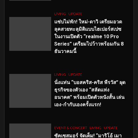
LIVING
UPDATE
แซ่บไม่พัก! ใหม่-ดาวิ เตรียมอวด
ลุคสวยทะลุมิติแบบไฮเปอร์สเปซ
ในงานเปิดตัว “realme 10 Pro
Series” เตรียมไปว้าวพร้อมกัน 8
ธันวาคมนี้
LIVING
UPDATE
นั่งแท่น “บอสคริส-คริส พีรวัส” ผุด
ธุรกิจของตัวเอง “สลัดแห่ง
อนาคต” พร้อมเปิดตัวหนังสั้น เล่น
เอง-กำกับเองครั้งแรก!
EVENT & CONCERT
LIVING
UPDATE
ซัคเซสมอร์ จัดเต็ม
!
“มาริโอ้ เมา