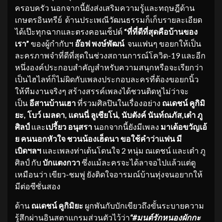
ครอบครัว นอกจากนี้ยังส่งเสริมความรู้และทฤษฎีด้าน
เกษตรอินทรีย์ ด้านประเพณีวัฒนธรรมก็เก็บรายละเอียด
ได้เป๊ะทุกฉากและตรงคอนเซ็ปต์
“ที่ที่ดีที่สุดคือบ้านของ
เรา”
ของผู้กำกับฯ
อ๊อฟ พงษ์พัฒน์
จนแฟนๆ ขอยกให้เป็น
ละครภาพจำที่ดีที่สุดในช่วงสถานการณ์โควิด-19 และอีก
หนึ่งองค์ประกอบสำคัญสำหรับความสนุกหรือจะเรียกว่า
เป็นไฮไลท์ก็ไม่ผิดกับเพลงประกอบละครที่ต้องขอยกนิ้ว
ให้ทีมงานจริงๆ สร้างสรรค์เพลงได้ชวนติดหูไม่ว่าจะ
เป็น
อีสานบ้านเฮา
ที่รวมศิลปินในเรื่องอย่าง
ณเดชน์ คูกิมิ
ยะ
, โบว์ เมลดา, แดนนี่ ลูเซียโน่, นับตังค์ นันท์ณภัส,เต๋า ภู
ศิลป์
และ
เปรี้ยว อนุสรา
นอกจากนี้ยังมีเพลง
มาเด้อขวัญเอ้
ย คนนอกหัวใจ ชวนน้องเฮ็ดนา ขอใช้คำว่าแฟน มี
เบิดฯลฯ
และเพลงท่าเต้นโดนใจ 2 หนุ่ม ณเดชน์ และเต๋า ภู
ศิลป์ กับ
บักแตงกวา
ซึ่งแม้ละครจะได้ลาจอไปแล้วแต่ดู
เหมือนว่า เขียว-ชมพู่ ยังติดใจอารมณ์บ้านทุ่งจนอยากให้
มีต่อซีซั่นสอง
ด้าน
ณเดชน์ คูกิมิยะ
ผูกพันกับบักเขียวถึงขั้นระบายความ
รู้สึกผ่านอินสตาแกรมส่วนตัวไว้ว่า
“
#มนต์รักหนองผักกะ