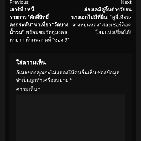
Continue
Previous
Next
เสาร์ที่ 1
9 นี้
ส่องเคมีคู่จิ้นต่างวัยจน
Reading
รายการ “ศักดิ์สิทธิ์
นางเอกไม่มีที่ยืน
!
“หูอี้เทียน-
คงกระพัน” พาเที่ยว “วัดบาง
จางหยุนหลง” สองเชอร์ล็อค
น้ำวน”
พร้อมชมวัตถุมงคล
โฮมแห่งเซี่ยงไฮ้!
หายาก ห้ามพลาดที่ “ช่อง 9”
ใส่ความเห็น
อีเมลของคุณจะไม่แสดงให้คนอื่นเห็น
ช่องข้อมูล
จำเป็นถูกทำเครื่องหมาย
*
ความเห็น
*