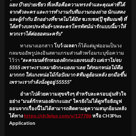
แยง บ๊ายบ่ายเขียว ที่เหลือคือความทรงจำและคุณค่าที่ได้
จากตัวละคร และการทำงานกับทีมงานกองถ่าย นักแสดง
และผู้กำกับ อีกอย่างที่ขาดไม่ได้มิส ช.เรเชล(ปุ๊ ชุติมณฑ์) ที่
ได้สร้างบทประพันธ์+บทละครโทรทัศน์น่ารักแบบนี้มาให้
พวกเราได้ต่อยอดนะครับ”
ทางนางเอกสาว
โบว์ เมลดา
ก็ได้แต่มูฟออนเป็นวง
กลมขออัพรูปลงอินสตาแกรมส่วนตัวพร้อมระบุข้อความ
ไว้ว่า
“ละครมนต์รักหนองผักกะเเยงจบเเย้ว แต่เราไม่จบ
5555 เพราะเราเหมาผักกะเเยงมาเลย ใส่หมกหน่อไม้ดือ
มากกก ใส่เเกงหน่อไม้ก้อปังมาก
#ทีมดูย้อนหลัง ยกมือขึ้น
เพราะเรากำลังนั่งดูอยู่ 55555”
อำลาไปด้วยความสุขจริงๆ สำหรับละครอบอุ่นหัวใจ
อย่าง “มนต์รักหนองผักกะแยง” ใครยังไม่ได้ดูหรือยังมูฟ
ออนจากเรื่องนี้ไม่ได้สามารถติดตามดูความสนุกย้อนหลัง
ได้ทาง
https://ch3plus.com/v/127786
หรือ
CH3Plus
Application