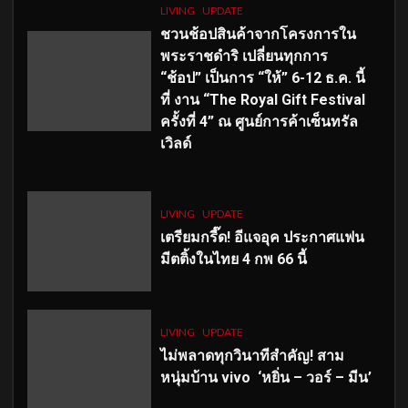
LIVING
UPDATE
ชวนช้อปสินค้าจากโครงการใน
พระราชดำริ เปลี่ยนทุกการ
“ช้อป” เป็นการ “ให้” 6-12 ธ.ค. นี้
ที่ งาน “The Royal Gift Festival
ครั้งที่ 4” ณ ศูนย์การค้าเซ็นทรัล
เวิลด์
LIVING
UPDATE
เตรียมกรี๊ด! อีแจอุค ประกาศแฟน
มีตติ้งในไทย 4 กพ 66 นี้
LIVING
UPDATE
ไม่พลาดทุกวินาทีสำคัญ
! สาม
หนุ่มบ้าน vivo ‘หยิ่น – วอร์ – มีน’