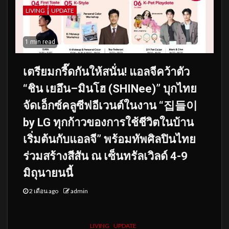
LIVING
UPDATE
1 min read
เตรียมกรี๊ดกันให้สนั่น! แอลจีคว้าตัว
“ชิน เยอึน–มินโฮ (SHINee)” บุกไทย
จัดเอ็กซ์คลูซีฟอีเวนต์ในงาน “집들이
by LG ทุกก้าวของการใช้ชีวิตในบ้าน
เริ่มต้นกับแอลจี” พร้อมทัพศิลปินไทย
ร่วมสร้างสีสัน ณ เซ็นทรัลเวิลด์ 4-9
มิถุนายนนี้
2 เดือน ago
admin
LIVING
UPDATE