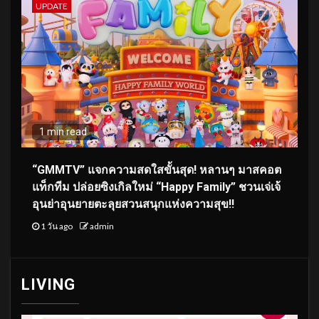
UPDATE
1 min read
“GMMTV” แจกความสดใสขั้นสุด! หลานๆ มาสคอต
แท็กทีม ปล่อยซิงเกิลใหม่ “Happy Family” ชวนเจ่เจ้
อุนย่าอุนยายตะลุยสวนสนุกแห่งความสุข!!
1 วัน ago
admin
LIVING