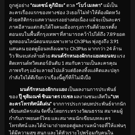
ถูกคู่อย่าง
“
ณเดชน์ คูกิมิยะ
”
ดวล
“
โบว์ เมลดา
”
แม้เป็น
ละครเรื่องแรกของทางช่อง 3 เธอก็ไม่ทำให้ต้องผิดหวัง
ด้วยสถิติกระแสความแรงอย่างต่อเนื่อง แม้จะเป็นละคร
ภาคอีสานแต่กลับได้ใจคนเมืองกรุงการันตีด้วยเรตติ้ง
ตอนจบในพื้นที่กรุงเทพฯ ที่สามารถคว้าไปได้ถึง 7.89 ยอด
ดูสดออนไลน์ตอนจบเฉพาะทาง Ch3Plus พุ่งสูงถึง 3.91
แสนคน ยอดดูย้อนหลังเฉพาะ Ch3Plus มากกว่า 24 ล้าน
วิว ฟินจบส่งท้ายด้วย
#มนต์รักหนองผักกะแยงตอนจบ
แรง
ติดเทรนด์ทวิตเตอร์อันดับ 1 สมกับความเป็นละครคุณ
ภาพจริงๆ แม้จะลาจอไปแล้วแต่ยังคงทิ้งแง่คิดและปลุก
กำลังใจได้ดีเรียกว่าเรื่องนี้ดูกี่ทีก็ไม่มีเบื่อ
มนต์รักหนองผักกะแยง
เป็นผลงานการประพันธ์
ของ
ปุ๊ ชุติมณฑ์ ชินมาตร เรเชล
ผลงานชนะเลิศใน
“บท
ละครโทรทัศน์ดีเด่น”
จากการประกวดบทประพันธ์จากนัก
เขียนสมัครเล่น จัดขึ้นโดยกระทรวงวัฒนธรรม สมาคมผู้
กำกับภาพยนตร์ไทย และสมาคมนักเขียนบทละคร
โทรทัศน์ และได้นำมาถ่ายทอดสู่ผลงานหน้าจอที่ให้แฟนๆ
ได้มีความสุข สนุก และได้หัวเราะไปพร้อมกับคนใน