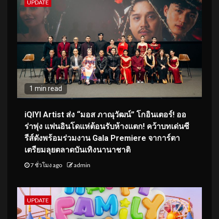
UPDATE
1 min read
iQIYI Artist ส่ง “มอส ภาณุวัฒน์” โกอินเตอร์! ออ
ร่าพุ่ง แฟนอินโดแห่ต้อนรับห้างแตก! คว้าบทเด่นซี
รีส์ดังพร้อมร่วมงาน Gala Premiere จาการ์ตา
เตรียมลุยตลาดบันเทิงนานาชาติ
7 ชั่วโมง ago
admin
UPDATE