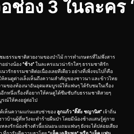
อช่อง 3 ในละคร 
ชมธรรมชาติสวยงามของป่าไม้ การทำเกษตรที่ไม่พึ่งสาร
ักอย่างน้อง
“ช้าง”
ในละครแนวน่ารักใสๆ ธรรมชาติรัก
แนวรักธรรมชาติต่อเนื่องเลยทีเดียว อย่างที่เพิ่งจบไปก็คือ
ให้คนดูต่างเล็งเห็นถึงความสำคัญของชาวนา และข้าวไทย
วยงามของท้องนาอันอุดมสมบูรณ์ให้แฟนๆ ได้รับชมในเรื่อง
นอีกหนึ่งเรื่องที่อยากให้คนดูได้ซึมซับกับธรรมชาติสวยๆ
ูรณ์ให้คงอยู่ต่อไป
ได้เห็นความแก่นแสบซ่าของ
ลูกแก้ว “ติ๊ต๊ะ ชญานิศ”
เจ้าถิ่น
าวบ้านผู้ที่หวังจะทำร้ายผืนป่า โดยมีน้องช้างแสนรู้คู่กาย
อหลงรักน้องช้างตัวนี้แน่นอน แถมแฟนๆ ยังจะได้ปล่อยเสียง
ก้ว ที่การันตีความฮาโดย
“แจ็ค เฉลิมพล” หรือ “แจ็ค แฟน