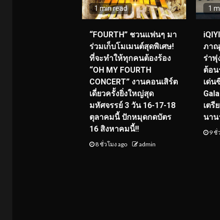
1 min read
1 m
“FOURTH” ชวนแฟนๆ มา
iQIY
ร่วมเก็บโมเมนต์สุดพิเศษ!
ภาณุ
ที่จะทำให้ทุกคนต้องร้อง
ร่าพ
“OH MY FOURTH
ต้อน
CONCERT” งานคอนเสิร์ต
เด่น
เดี่ยวครั้งยิ่งใหญ่สุด
Gala
มหัศจรรย์ 3 วัน 16-17-18
เตรี
ตุลาคมนี้ ปักหมุดกดบัตร
นาน
16 สิงหาคมนี้!!
9 ชั
8 ชั่วโมง ago
admin