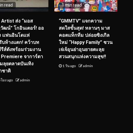
in read
1 min read
I Artist ส่ง “มอส
“GMMTV” แจกความ
วัฒน์” โกอินเตอร์! ออ
สดใสขั้นสุด! หลานๆ มาส
ุ่ง แฟนอินโดแห่
คอตแท็กทีม ปล่อยซิงเกิล
รับห้างแตก! คว้าบท
ใหม่ “Happy Family” ชวน
ซีรีส์ดังพร้อมร่วมงาน
เจ่เจ้อุนย่าอุนยายตะลุย
 Premiere จาการ์ตา
สวนสนุกแห่งความสุข!!
ยมลุยตลาดบันเทิง
1 วัน ago
admin
าชาติ
่วโมง ago
admin