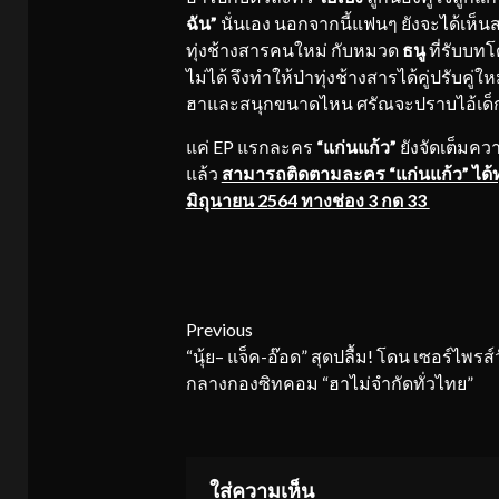
ฉัน”
นั่นเอง นอกจากนี้แฟนๆ ยังจะได้เห็น
ทุ่งช้างสารคนใหม่ กับหมวด
ธนู
ที่รับบท
ไม่ได้ จึงทำให้ป่าทุ่งช้างสารได้คู่ปรับคู่
ฮาและสนุกขนาดไหน ศรัณจะปราบไอ้เด็ก
แค่ EP แรกละคร
“แก่นแก้ว”
ยังจัดเต็มควา
แล้ว
สามารถติดตามละคร “แก่นแก้ว” ได้ทุก
มิถุนายน 2564 ทางช่อง 3 กด 33
Continue
Previous
“นุ้ย– แจ็ค-อ๊อด” สุดปลื้ม! โดน เซอร์ไพรส์
Reading
กลางกองซิทคอม “ฮาไม่จำกัดทั่วไทย”
ใส่ความเห็น