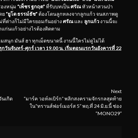
สองหนุ่ม
“เพ็ชร ฐกฤต”
ที่รับบทเป็น
ศรัณ
หัวหน้าสวนป่า
โดย
“ยูโด ธรรม์ธัช”
ต้องโดนลูกหลงจากลูกแก้ว จนสภาพดู
ใหม่ที่ต่างก็ไม่มีใครยอมกันอย่าง
ศรัณ
และ
ลูกแก้ว
งานนี้จะ
แก่นแก้วอย่างไรต้องติดตาม
มสนุก มันส์ ฮา ทุกเม็ดขนาดนี้ งานนี้ใครไม่ดูไม่ได้
วันจันทร์-ศุกร์ เวลา 19.00 น. เริ่มตอนแรกวันอังคารที่ 22
Next
วันเกิด
“มาร์ค วอห์ลเบิร์ก” พลิกสงครามจักรกลสุดท้าย
ใน“ทรานส์ฟอร์เมอร์ส 5” พฤ.ที่ 24 มิ.ย.นี้ ช่อง
“MONO29”