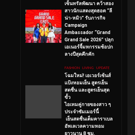
เซ็นทรัลพัฒนา คว้าสอง
สาวนักแสดงสุดฮอต “ลี
น่า-หมิว” รับภารกิจ
Campaign
Ambassador “Grand
Grand Sale 2026” ปลุก
เอเนอร์จี้มหกรรมช้อปก
ลางปีสุดคึกคัก
FASHION
LIVING
UPDATE
โฉมใหม่
! เอเวอร์เซ้นส์
แป้งหอมเย็น สูตรเย็น
สดชื่น และสูตรเย็นสุด
ขั้ว
ไอเทมคู่กายของสาว ๆ
ประจำซัมเมอร์นี้
เย็นสดชื่นเต็มคาราเบล
อัพเลเวลความหอม
ยาวนาน
8
ชม.