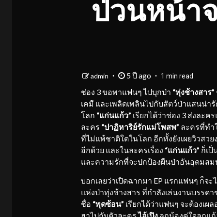
ป่วนหน้าจ
5 ปี ago
admin
1 min read
ช่อง 3 ขอพาแฟนๆ ไปบุกป่า
“ทุ่งช้างสาร”
เคมี และเพลิดเพลินไปกับสัตว์ป่าแสนน่าร
โลก
“แก่นแก้ว”
เรียกได้ว่าช่อง 3 ส่งละคร
ละคร
“
ปาฏิหาริย์รักแม่โพสพ”
ละครที่ทำ
ที่ไม่แพ้ชาติใดในโลก อีกทั้งยังเผยวิวส
อีกด้วย และในละครเรื่อง
“แก่นแก้ว”
ก็เป็
และความรักที่จะปกป้องผืนป่าอันอุดมสมบ
บอกเลยว่าเปิดฉากมา EP แรกแฟนๆ ก็จะ
แห่งป่าทุ่งช้างสาร ที่กำลังเล่นงานบรรดาช
ชื่อ
“พุดซ้อน”
เรียกได้ว่าแฟนๆ จะต้องเผล
ฮาไปกับตัวละคร
ไอ้เปิง
ลูกน้องคู่ใจลูกแ