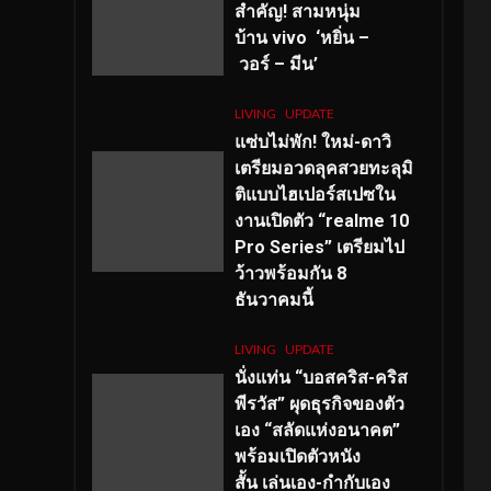
สำคัญ
! สามหนุ่ม
บ้าน vivo ‘หยิ่น –
วอร์ – มีน’
LIVING
UPDATE
แซ่บไม่พัก! ใหม่-ดาวิ
เตรียมอวดลุคสวยทะลุมิ
ติแบบไฮเปอร์สเปซใน
งานเปิดตัว “realme 10
Pro Series” เตรียมไป
ว้าวพร้อมกัน 8
ธันวาคมนี้
LIVING
UPDATE
นั่งแท่น “บอสคริส-คริส
พีรวัส” ผุดธุรกิจของตัว
เอง “สลัดแห่งอนาคต”
พร้อมเปิดตัวหนัง
สั้น เล่นเอง-กำกับเอง