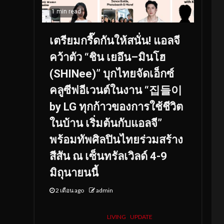
1 min read
เตรียมกรี๊ดกันให้สนั่น! แอลจี
คว้าตัว “ชิน เยอึน–มินโฮ
(SHINee)” บุกไทยจัดเอ็กซ์
คลูซีฟอีเวนต์ในงาน “집들이
by LG ทุกก้าวของการใช้ชีวิต
ในบ้าน เริ่มต้นกับแอลจี”
พร้อมทัพศิลปินไทยร่วมสร้าง
สีสัน ณ เซ็นทรัลเวิลด์ 4-9
มิถุนายนนี้
2 เดือน ago
admin
LIVING
UPDATE