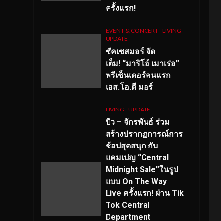
ครั้งแรก!
EVENT & CONCERT
LIVING
UPDATE
ซัคเซสมอร์ จัด
เต็ม
!
“มาริโอ้ เมาเร่อ”
พรีเซ็นเตอร์คนแรก
เอส
.โอ.ดี มอร์
LIVING
UPDATE
บิว – จักรพันธ์ ร่วม
สร้างปรากฏการณ์การ
ช้อปสุดสนุก กับ
แคมเปญ “Central
Midnight Sale”ในรูป
แบบ On The Way
Live ครั้งแรก! ผ่าน Tik
Tok Central
Department