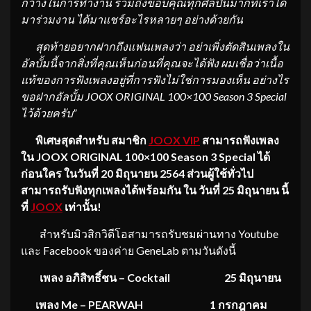
กว้างในการทำงาน รวมถึงขอบคุณ
ทุกศิลปินมากที่เราได้
มาร่วมงาน ได้มาแชร์อะไรหลายๆ อย่างด้วยกัน
สุดท้ายอยากฝากถึงแฟนเพลงว่า อย่าเพิ่งตัดสินเพลงใน
อัลบั้มนี้จากสิ่งที่คุณเห็นก่อนที่คุณจะได้ฟัง
ผมเชื่อว่า
เนื้อ
แท้ของการฟังเพลงอยู่ที่การฟังไม่ใช่การมองเห็น อย่างไร
ขอฝากอัลบั้ม JOOX
ORIGINAL
100×100 Season 3 Special
ไว้ด้วยครับ”
พิเศษสุดสำหรับ
สมาชิก
JOOX VIP
สามารถฟังเพลง
ใน JOOX ORIGINAL 100×100 Season 3 Special ได้
ก่อนใคร ในวันที่ 20 มิถุนายน 2564 ส่วนผู้ใช้ทั่วไป
สามารถรับฟังทุกเพลงได้พร้อมกัน ใน วันที่ 25 มิถุนายน นี้
ที่
JOOX
เท่านั้น!
สำหรับมิวสิกวิดีโอสามารถรับชมผ่านทาง Youtube
และ Facebook ของค่าย GeneLab ตามวันดังนี้
เพลง อภิสิทธิ์ชน – Cocktail
25 มิถุนายน
เพลง Me – PEARWAH
1 กรกฎาคม