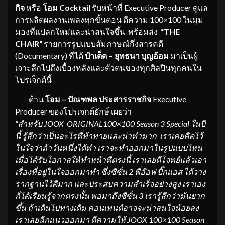
กิจ
หรือ
โอม Cocktail
รับหน้าที่ Executive Producer ดูแล
การผลิตผลงานเพลงทุกขั้นตอน ตีความ 100×100 ในมุม
มองที่แปลกใหม่และน่าสนใจขึ้น พร้อมส่ง
“THE
CHAIR“
รายการรูปแบบสัมภาษณ์กึ่งสารคดี
(Documentary) ที่ได้
ป๋าเต็ด – ยุทธนา บุญอ้อม
มาเป็นผู้
เจาะลึกไปถึงเบื้องหลังและตัวตนของทุกศิลปินทุกคนใน
โปรเจ็กต์นี้
ด้าน
โอม – ปัณฑพล ประสารราชกิจ
Executive
Producer ของโปรเจกต์ยักษ์ เผยว่า
“สำหรับ JOOX
ORIGINAL
100×100 Season 3 Special ในปี
นี้ รู้สึกว่าเป็นอะไรที่ท้าทายและน่าทำ
มาก
เราเคย
คิดไว้
ในใจว่าถ้าวันหนึ่งได้ทำ เราจะทำ
ออกมาใน
รูป
แบบไหน
เมื่อได้รับโอกาสให้ทำหน้าที่ตรงนี้ เราเลยตีโจทย์แล้วเอา
เรื่องที่อยู่ในใจออกมาทำ ซึ่งซีซั่น 2 พี่อ๊อฟ บิ๊กแอส ได้วาง
รากฐานไว้ดีมาก
และ
ประสบความสำเร็จอย่างสูง เรา
เอง
ก็ได้เรียนรู้จากตรงนั้น พอมาถึงซีซั่น 3 เรารู้สึกว่ามันยาก
ขึ้น ถ้าเดินไปทางเดิม คอนเทนต์อาจจะน่าสนใจน้อยลง
เราเลยฉีกแนวออกมา ตีความให้ JOOX 100×100 Season