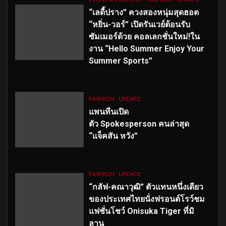
“เลดี้ปราง” ควงสองหนุ่มสุดฮอต
“หยิ่น-วอร์” เปิดรันเวย์ต้อนรับ
ซัมเมอร์ด้วย คอลเลกชั่นใหม่!ใน
งาน “Hello Summer Enjoy Your
Summer Sports”
FASHION
UPDATE
แพนทีนเปิด
ตัว
Spokesperson คนล่าสุด
“แจ็คสัน หวัง”
FASHION
UPDATE
“กลัฟ-คณาวุฒิ” ตัวแทนหนึ่งเดียว
ของประเทศไทยนั่งฟรอนต์โรว์ชม
แฟชั่นโชว์ Onisuka Tiger ที่มิ
ลาน