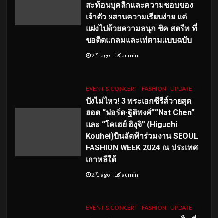
สะท้อนบุคลิกและความชอบของ
เจ้าตัว ผสานความเรียบง่าย แต่
แฝงไปด้วยความสนุก ชิค สตรีท ที่
ขอติดแกลมและเท่ตามแบบฉบับ
2 ปี ago
admin
EVENT & CONCERT
FASHION
UPDATE
ปังไม่ไหว! 3 พระเอกซีรีส์วายสุด
ฮอต “ฟอร์ด-ฐิติพงศ์”“Nat Chen”
และ “โคเฮย์ ฮิงุจิ” (Higuchi
Kouhei)บินลัดฟ้าร่วมงาน SEOUL
FASHION WEEK 2024 ณ ประเทศ
เกาหลีใต้
2 ปี ago
admin
EVENT & CONCERT
FASHION
UPDATE