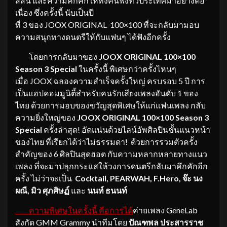
สีสัน และความคึกคักให้ทั้งคนฟังทั่วประเทศมาอย่างต่อ
เนื่อง ซึ่งครั้งนี้ นับเป็นปี
ที่ 3 ของ JOOX ORIGINAL 100×100 ที่จะกลับมามอบ
ความสนุกทางดนตรีให้กับแฟนๆ ได้ฟังอีกครั้ง
โดยการกลับมาของ
JOOX
ORIGINAL
100×100
Season 3 Special
ในครั้งนี้ พิเศษกว่าครั้งไหนๆ
เมื่อ JOOX ฉลองความสำเร็จครั้งใหญ่ ครบรอบ 5 ปี การ
เป็นแอปคอมมูนิตี้สำหรับคนรักเสียงเพลงอันดับ 1 ของ
ไทย ด้วยการมอบของขวัญสุดพิเศษให้แก่แฟนเพลง กลับ
ความยิ่งใหญ่ของ
JOOX
ORIGINAL
100×100 Season 3
Special
ครั้งล่าสุด! อัดแน่นด้วยไลน์อัพศิลปินชั้นแนวหน้า
ของไทย ที่เรียกได้ว่าไม่ธรรมดา! ด้วยการรวมตัวครั้ง
สำคัญของ 6 ศิลปินสุดฮอต กับความหลากหลายทางแนว
เพลง ที่จะมาปลุกกระแสให้วงการดนตรีกลับมาคึกคักอีก
ครั้ง ไม่ว่าจะเป็น
Cocktail, PEARWAH, F.Hero, จ๊ะ นง
ผณี, มิว ศุภศิษฏ์
และ
นนท์ ธนนท์
ความพิเศษในครั้งนี้ คือการได้
ค่ายเพลง GeneLab
สังกัด GMM Grammy นำทีมโดย
ปัณฑพล ประสารราช