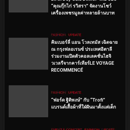
“คุณกุ๊กไก่ รวิสรา” จัดงานโชว์
เครื่องเพชรมูลค่าหลายล้านบาท
FASHION
UPDATE
คิมเบอร์ลี่ แอน โวลเทมัส เฉิดฉาย
ณ กรุงฟลอเรนซ์ ประเทศอิตาลี
ร่วมงานเปิดตัวคอลเลคชั่นไฮจิ
วเวลรีจากคาร์เทียร์LE VOYAGE
RECOMMENCÉ
FASHION
UPDATE
“ฟอร์ด ฐิติพงษ์” กับ “Trofi”
แบรนด์เสื้อผ้าที่ใฝ่ฝันมาตั้งแต่เด็ก
EVENT & CONCERT
FASHION
UPDATE