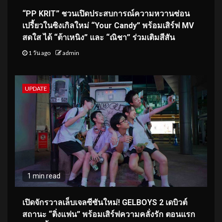
“PP KRIT” ชวนเปิดประสบการณ์ความหวานซ่อน
เปรี้ยวในซิงเกิลใหม่ “Your Candy” พร้อมเสิร์ฟ MV
สดใส ได้ “ต้าเหนิง” และ “ณิชา” ร่วมเติมสีสัน
1 วัน ago
admin
UPDATE
1 min read
เปิดจักรวาลเล็บเจลซีซันใหม่! GELBOYS 2 เดบิวต์
สถานะ “ติ่งแฟน” พร้อมเสิร์ฟความคลั่งรัก ตอนแรก