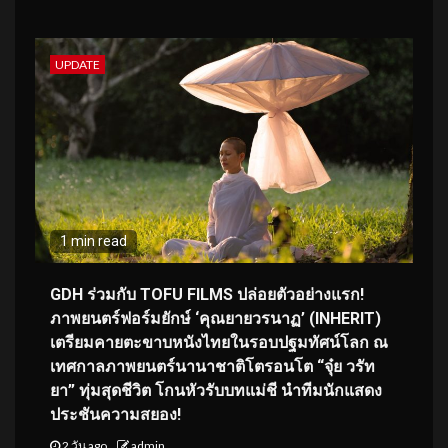
UPDATE
1 min read
GDH ร่วมกับ TOFU FILMS ปล่อยตัวอย่างแรก!
ภาพยนตร์ฟอร์มยักษ์ ‘คุณยายวรนาฏ’ (INHERIT)
เตรียมคายตะขาบหนังไทยในรอบปฐมทัศน์โลก ณ
เทศกาลภาพยนตร์นานาชาติโตรอนโต “จุ๋ย วรัท
ยา” ทุ่มสุดชีวิต โกนหัวรับบทแม่ชี นำทีมนักแสดง
ประชันความสยอง!
2 วัน ago
admin