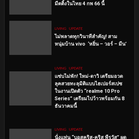
มีตติ้งในไทย 4 กพ 66 นี้
LIVING
UPDATE
ไม่พลาดทุกวินาทีสำคัญ
! สาม
หนุ่มบ้าน vivo ‘หยิ่น – วอร์ – มีน’
LIVING
UPDATE
แซ่บไม่พัก! ใหม่-ดาวิ เตรียมอวด
ลุคสวยทะลุมิติแบบไฮเปอร์สเปซ
ในงานเปิดตัว “realme 10 Pro
Series” เตรียมไปว้าวพร้อมกัน 8
ธันวาคมนี้
LIVING
UPDATE
นั่งแท่น “บอสคริส-คริส พีรวัส” ผุด