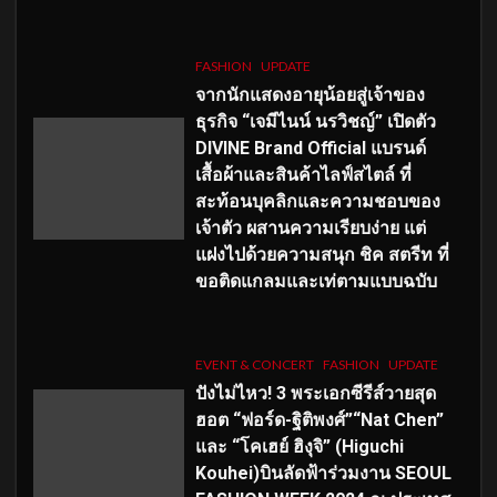
FASHION
UPDATE
จากนักแสดงอายุน้อยสู่เจ้าของ
ธุรกิจ “เจมีไนน์ นรวิชญ์” เปิดตัว
DIVINE Brand Official แบรนด์
เสื้อผ้าและสินค้าไลฟ์สไตล์ ที่
สะท้อนบุคลิกและความชอบของ
เจ้าตัว ผสานความเรียบง่าย แต่
แฝงไปด้วยความสนุก ชิค สตรีท ที่
ขอติดแกลมและเท่ตามแบบฉบับ
EVENT & CONCERT
FASHION
UPDATE
ปังไม่ไหว! 3 พระเอกซีรีส์วายสุด
ฮอต “ฟอร์ด-ฐิติพงศ์”“Nat Chen”
และ “โคเฮย์ ฮิงุจิ” (Higuchi
Kouhei)บินลัดฟ้าร่วมงาน SEOUL