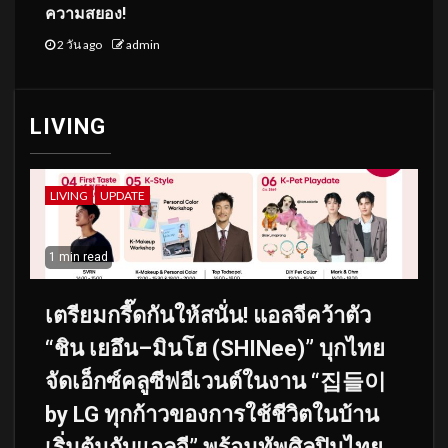
ความสยอง!
2 วัน ago
admin
LIVING
LIVING
UPDATE
1 min read
เตรียมกรี๊ดกันให้สนั่น! แอลจีคว้าตัว
“ชิน เยอึน–มินโฮ (SHINee)” บุกไทย
จัดเอ็กซ์คลูซีฟอีเวนต์ในงาน “집들이
by LG ทุกก้าวของการใช้ชีวิตในบ้าน
เริ่มต้นกับแอลจี” พร้อมทัพศิลปินไทย