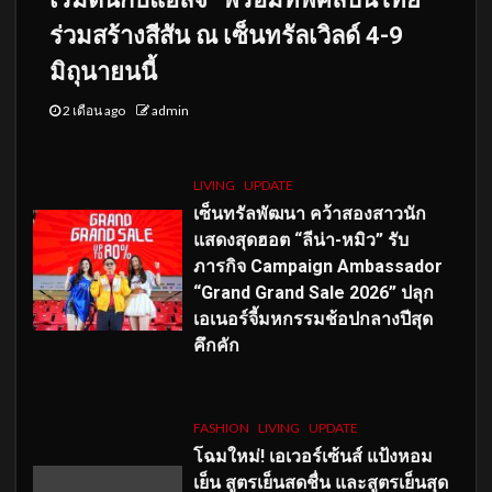
ร่วมสร้างสีสัน ณ เซ็นทรัลเวิลด์ 4-9
มิถุนายนนี้
2 เดือน ago
admin
LIVING
UPDATE
เซ็นทรัลพัฒนา คว้าสองสาวนัก
แสดงสุดฮอต “ลีน่า-หมิว” รับ
ภารกิจ Campaign Ambassador
“Grand Grand Sale 2026” ปลุก
เอเนอร์จี้มหกรรมช้อปกลางปีสุด
คึกคัก
FASHION
LIVING
UPDATE
โฉมใหม่
! เอเวอร์เซ้นส์ แป้งหอม
เย็น สูตรเย็นสดชื่น และสูตรเย็นสุด