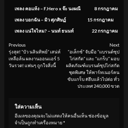
เพลง คอแห้ง – F.Hero x จ๊ะ นงผณี
8 กรกฎาคม
เพลง บอกฉัน – มิว ศุภศิษฏ์
15 กรกฎาคม
เพลง แน่ใจไหม? – นนท์ ธนนท์ 22 กรกฎาคม
Continue
Previous
Next
รุ่งสุด! “บัว นลินทิพย์” เสน่ห์
“อเล็กซ์” จับมือ “แบรนด์ซุป
Reading
เหลือล้น ผลงานออนแอร์ 5
ไก่สกัด” และ “แกร็บ” มอบ
วันรวด! แฟนๆ ถูกใจสิ่งนี้
ผลิตภัณฑ์แบรนด์ซุปไก่สกัด
ชุดพิเศษ ให้พาร์ทเนอร์คน
ขับแกร็บ #ฮึบแล้วไปต่อ ทั่ว
ประเทศ 240,000 ขวด
ใส่ความเห็น
อีเมลของคุณจะไม่แสดงให้คนอื่นเห็น
ช่องข้อมูล
จำเป็นถูกทำเครื่องหมาย
*