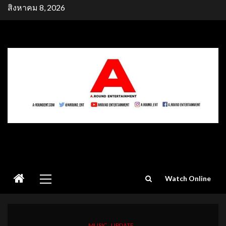
Skip
สิงหาคม 8, 2026
to
content
Primary
Watch Online
Menu
MUSIC
UPDATE