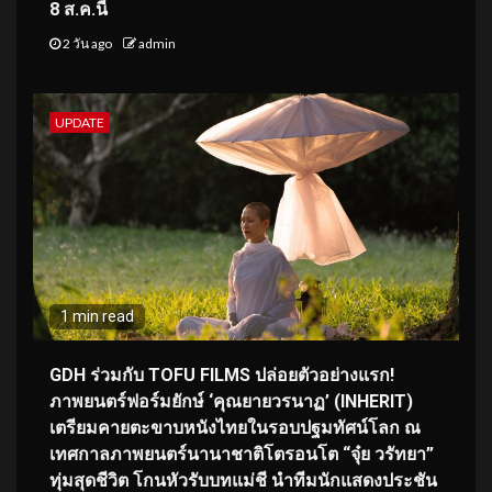
8 ส.ค.นี้
2 วัน ago
admin
UPDATE
1 min read
GDH ร่วมกับ TOFU FILMS ปล่อยตัวอย่างแรก!
ภาพยนตร์ฟอร์มยักษ์ ‘คุณยายวรนาฏ’ (INHERIT)
เตรียมคายตะขาบหนังไทยในรอบปฐมทัศน์โลก ณ
เทศกาลภาพยนตร์นานาชาติโตรอนโต “จุ๋ย วรัทยา”
ทุ่มสุดชีวิต โกนหัวรับบทแม่ชี นำทีมนักแสดงประชัน