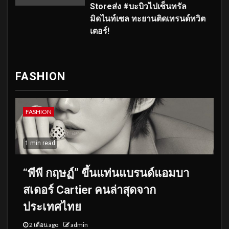
Storeส่ง #บะบิวไปเซ็นทรัล
มิดไนท์เซล ทะยานติดเทรนด์ทวิต
เตอร์!
FASHION
FASHION
1 min read
“พีพี กฤษฏ์” ขึ้นแท่นแบรนด์แอมบา
สเดอร์ Cartier คนล่าสุดจาก
ประเทศไทย
2 เดือน ago
admin