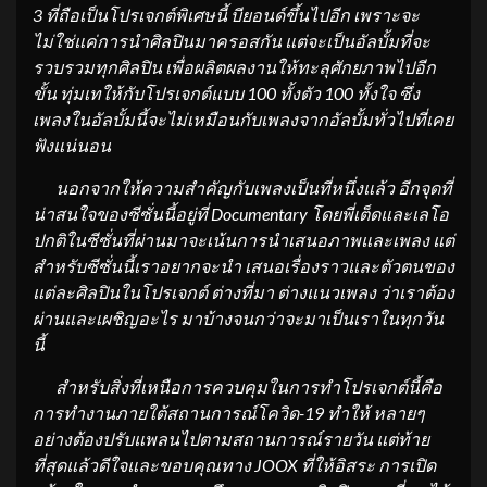
3
ที่ถือเป็นโปรเจกต์พิเศษนี้
บียอนด์ขึ้นไปอีก
เพราะ
จะ
ไม่ใช่
แค่
การนำศิลปินมาครอสกัน แต่
จะ
เป็นอัลบั้มที่จะ
รวบรวมทุกศิลปิน เพื่อผลิตผลงานให้ทะลุศักยภาพไปอีก
ขั้น ทุ่มเทให้กับโปรเจกต์แบบ 100 ทั้งตัว 100 ทั้งใจ ซึ่ง
เพลงในอัลบั้มนี้จะไม่เหมือนกับเพลงจากอัลบั้มทั่วไปที่เคย
ฟังแน่นอน
นอกจากให้ความสำคัญกับเพลงเป็นที่หนึ่งแล้ว อีกจุดที่
น่าสนใจของซีซั่นนี้อยู่ที่ Documentary โดยพี่เต็ดและเลโอ
ปกติในซีซั่นที่ผ่านมาจะเน้นการนำเสนอภาพและเพลง แต่
สำหรับซีซั่นนี้เราอยากจะนำ เสนอเรื่องราวและตัวตนของ
แต่ละศิลปินในโปรเจกต์ ต่างที่มา ต่างแนวเพลง ว่าเราต้อง
ผ่านและเผชิญอะไร มาบ้างจนกว่าจะมาเป็นเราในทุกวัน
นี้
สำหรับสิ่งที่เหนือการควบคุม
ใน
การทำโปรเจกต์นี้คือ
การทำงานภายใต้สถานการณ์โควิด-19 ทำให้ หลายๆ
อย่างต้องปรับแพลนไปตามสถานการณ์รายวัน แต่ท้าย
ที่สุดแล้วดีใจและขอบคุณ
ทาง
JOOX ที่ให้อิสระ การเปิด