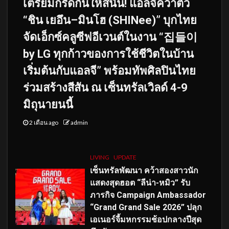
เตรียมกรี๊ดกันให้สนั่น! แอลจีคว้าตัว
“ชิน เยอึน–มินโฮ (SHINee)” บุกไทย
จัดเอ็กซ์คลูซีฟอีเวนต์ในงาน “집들이
by LG ทุกก้าวของการใช้ชีวิตในบ้าน
เริ่มต้นกับแอลจี” พร้อมทัพศิลปินไทย
ร่วมสร้างสีสัน ณ เซ็นทรัลเวิลด์ 4-9
มิถุนายนนี้
2 เดือน ago
admin
LIVING
UPDATE
เซ็นทรัลพัฒนา คว้าสองสาวนัก
แสดงสุดฮอต “ลีน่า-หมิว” รับ
ภารกิจ Campaign Ambassador
“Grand Grand Sale 2026” ปลุก
เอเนอร์จี้มหกรรมช้อปกลางปีสุด