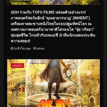
GDH ร่วมกับ TOFU FILMS ปล่อยตัวอย่างแรก!
ภาพยนตร์ฟอร์มยักษ์ ‘คุณยายวรนาฏ’ (INHERIT)
เตรียมคายตะขาบหนังไทยในรอบปฐมทัศน์โลก ณ
เทศกาลภาพยนตร์นานาชาติโตรอนโต “จุ๋ย วรัทยา”
ทุ่มสุดชีวิต โกนหัวรับบทแม่ชี นำทีมนักแสดงประชัน
ความสยอง!
16 ชั่วโมง ago
admin
UPDATE