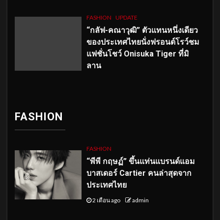
FASHION
UPDATE
“กลัฟ-คณาวุฒิ” ตัวแทนหนึ่งเดียว
ของประเทศไทยนั่งฟรอนต์โรว์ชม
แฟชั่นโชว์ Onisuka Tiger ที่มิ
ลาน
FASHION
FASHION
“พีพี กฤษฏ์” ขึ้นแท่นแบรนด์แอม
บาสเดอร์ Cartier คนล่าสุดจาก
ประเทศไทย
2 เดือน ago
admin