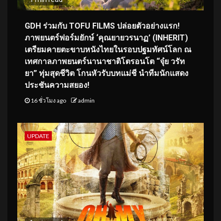
GDH ร่วมกับ TOFU FILMS ปล่อยตัวอย่างแรก!
ภาพยนตร์ฟอร์มยักษ์ ‘คุณยายวรนาฏ’ (INHERIT)
เตรียมคายตะขาบหนังไทยในรอบปฐมทัศน์โลก ณ
เทศกาลภาพยนตร์นานาชาติโตรอนโต “จุ๋ย วรัท
ยา” ทุ่มสุดชีวิต โกนหัวรับบทแม่ชี นำทีมนักแสดง
ประชันความสยอง!
16 ชั่วโมง ago
admin
UPDATE