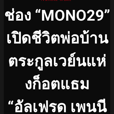
ช่อง “
MONO29”
เปิดชีวิตพ่อบ้าน
ตระกูลเวย์นแห่
งก็อตแธม
“อัลเฟรด เพนนี