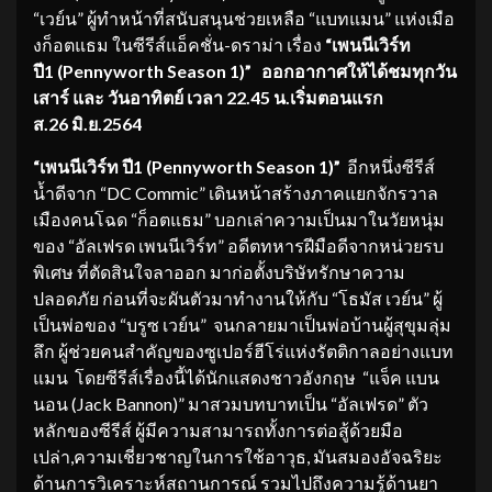
“เวย์น” ผู้ทำหน้าที่สนับสนุนช่วยเหลือ “แบทแมน” แห่งเมือ
งก็อตแธม ในซีรีส์แอ็คชั่น-ดราม่า เรื่อง
“เพนนีเวิร์ท
ปี
1 (Pennyworth Season 1)”
ออกอากาศให้ได้ชมทุกวัน
เสาร์ และ วันอาทิตย์ เวลา
22.45 น.เริ่มตอนแรก
ส.26 มิ.ย.2564
“เพนนีเวิร์ท ปี
1 (Pennyworth Season 1)”
อีกหนึ่งซีรีส์
น้ำดีจาก “DC Commic”
เดินหน้าสร้างภาคแยกจักรวาล
เมืองคนโฉด “ก็อตแธม” บอกเล่าความเป็นมาในวัยหนุ่ม
ของ “อัลเฟรด เพนนีเวิร์ท” อดีตทหารฝีมือดีจากหน่วยรบ
พิเศษ ที่ตัดสินใจลาออก มาก่อตั้งบริษัทรักษาความ
ปลอดภัย ก่อนที่จะผันตัวมาทำงานให้กับ “โธมัส เวย์น” ผู้
เป็นพ่อของ “บรูซ เวย์น” จนกลายมาเป็นพ่อบ้านผู้สุขุมลุ่ม
ลึก ผู้ช่วยคนสำคัญของซูเปอร์ฮีโร่แห่งรัตติกาลอย่างแบท
แมน โดยซีรีส์เรื่องนี้ได้นักแสดงชาวอังกฤษ “แจ็ค แบน
นอน (Jack Bannon)” มาสวมบทบาทเป็น “อัลเฟรด” ตัว
หลักของซีรีส์ ผู้มีความสามารถทั้งการต่อสู้ด้วยมือ
เปล่า,ความเชี่ยวชาญในการใช้อาวุธ, มันสมองอัจฉริยะ
ด้านการวิเคราะห์สถานการณ์ รวมไปถึงความรู้ด้านยา