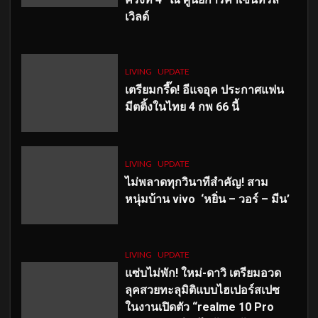
เวิลด์
LIVING
UPDATE
เตรียมกรี๊ด! อีแจอุค ประกาศแฟน
มีตติ้งในไทย 4 กพ 66 นี้
LIVING
UPDATE
ไม่พลาดทุกวินาทีสำคัญ
! สาม
หนุ่มบ้าน vivo ‘หยิ่น – วอร์ – มีน’
LIVING
UPDATE
แซ่บไม่พัก! ใหม่-ดาวิ เตรียมอวด
ลุคสวยทะลุมิติแบบไฮเปอร์สเปซ
ในงานเปิดตัว “realme 10 Pro