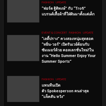
FASHION
UPDATE
“ฟอร์ด ฐิติพงษ์” กับ “Trofi”
แบรนด์เสื้อผ้าที่ใฝ่ฝันมาตั้งแต่เด็ก
EVENT & CONCERT
FASHION
UPDATE
“เลดี้ปราง” ควงสองหนุ่มสุดฮอต
“หยิ่น-วอร์” เปิดรันเวย์ต้อนรับ
ซัมเมอร์ด้วย คอลเลกชั่นใหม่!ใน
งาน “Hello Summer Enjoy Your
Summer Sports”
FASHION
UPDATE
แพนทีนเปิด
ตัว
Spokesperson คนล่าสุด
“แจ็คสัน หวัง”