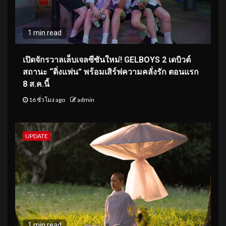
1 min read
เปิดจักรวาลเล็บเจลซีซันใหม่! GELBOYS 2 เดบิวต์
สถานะ “ติ่งแฟน” พร้อมเสิร์ฟความคลั่งรัก ตอนแรก
8 ส.ค.นี้
16 ชั่วโมง ago
admin
UPDATE
1 min read