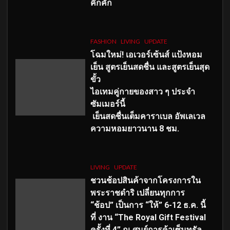
คึกคัก
FASHION
LIVING
UPDATE
โฉมใหม่
! เอเวอร์เซ้นส์ แป้งหอม
เย็น สูตรเย็นสดชื่น และสูตรเย็นสุด
ขั้ว
ไอเทมคู่กายของสาว ๆ ประจำ
ซัมเมอร์นี้
เย็นสดชื่นเต็มคาราเบล อัพเลเวล
ความหอมยาวนาน
8
ชม.
LIVING
UPDATE
ชวนช้อปสินค้าจากโครงการใน
พระราชดำริ เปลี่ยนทุกการ
“ช้อป” เป็นการ “ให้” 6-12 ธ.ค. นี้
ที่ งาน “The Royal Gift Festival
ครั้งที่ 4” ณ ศูนย์การค้าเซ็นทรัล