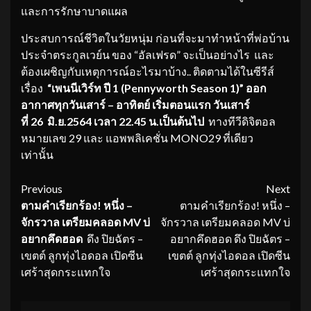
และการรักษาบาดแผล
ประสบการณ์ชีวิตในวัยหนุ่ม ก่อนที่จะมาทำหน้าที่พ่อบ้าน
ประจำตระกูลเวย์น
ของ “อัลเฟรด” จะเป็นอย่างไร และ
ต้องเผชิญกับเหตุการณ์อะไรมาบ้าง.. ติดตามได้ในซีรีส์
เรื่อง
“เพนนีเวิร์ท ปี
1 (Pennyworth Season 1)” ออก
อากาศทุกวันเสาร์ – อาทิตย์ เริ่มตอนแรก วันเสาร์
ที่ 26 มิ.ย.2564 เวลา 22.45 น.เป็นต้นไป
ทางทีวีดิจิตอล
หมายเลข 29 และ แอพพลิเคชั่น MONO29 ที่เดียว
เท่านั้น
Continue
Previous
Next
ตามคำเรียกร้อง
! หนึ่ง –
ตามคำเรียกร้อง! หนึ่ง –
Reading
จักรวาล เตรียมคลอด MV บ่
จักรวาล เตรียมคลอด MV บ่
อยากคึดฮอด
ดึง ปิยฉัตร –
อยากคึดฮอด ดึง ปิยฉัตร –
เขตต์ ลูกทุ่งไอดอล เปิดซีน
เขตต์ ลูกทุ่งไอดอล เปิดซีน
เศร้าสุดกระแทกใจ
เศร้าสุดกระแทกใจ