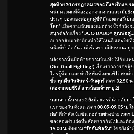
สุดท้าย 30 กรกฎาคม 2564 ถึง 5เรื่อง 5 ร
หนุ่มดวงตกที่ต้องออกจากงานและเมียยังมา
ป่วน ๆ ของสองพ่อลูกคู่ซี้ที่มีลอตเตอรี่เป
โลก”
เมื่อความลับของแฝดต่างขั้วกำลังจะ
สนุกต่อกับเรื่อง
“DUO DADDY คุณพ่อคู่…ก
อยากกลับมาดังต้องทำวิธีไหนดี และปิดที่
หนึ่งที่ร่ำลือกันว่ามีเรื่องราวลี้ลับซ่อ
หลังจากนั้นปิดท้ายความบันเทิงให้กับแฟน
(
Go! Goall Fighting!)
เรื่องราวการต่อสู
ใครรู้ที่มา และทำให้ทีมที่เคยแพ้ได้พบค
ขึ้น
ทุกคืนวันจันทร์
-วันศุกร์ เวลา 02.50 น
(ต่อจากจบซีรีส์ สาวน้อยเจ้าพายุ 2)
นอกจากนั้น ช่อง 3 ยังมีละครที่นำกลับมาใ
แรกของวัน ตั้งแต่
เวลา
08.05-09.05 น. ใ
ก่อ”
ที่กำลังเข้มข้น ต่อด้วยช่วงบ่าย
เวลา
1
ของสองฝาแฝดที่พลัดพรากกันไปและต้องก
19.00 น.
ติดตาม
“รักกันพัลวัน”
ใครยังจำเรื