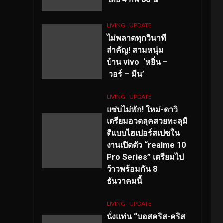
LIVING
UPDATE
ไม่พลาดทุกวินาที
สำคัญ
! สามหนุ่ม
บ้าน vivo ‘หยิ่น –
วอร์ – มีน’
LIVING
UPDATE
แซ่บไม่พัก! ใหม่-ดาวิ
เตรียมอวดลุคสวยทะลุมิ
ติแบบไฮเปอร์สเปซใน
งานเปิดตัว “realme 10
Pro Series” เตรียมไป
ว้าวพร้อมกัน 8
ธันวาคมนี้
LIVING
UPDATE
นั่งแท่น “บอสคริส-คริส