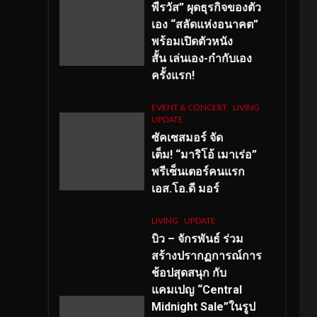
พีรวัส” ผุดธุรกิจของตัว
เอง “สลัดแห่งอนาคต”
พร้อมเปิดตัวหนัง
สั้น เล่นเอง-กำกับเอง
ครั้งแรก!
EVENT & CONCERT
LIVING
UPDATE
ซัคเซสมอร์ จัด
เต็ม
!
“มาริโอ้ เมาเร่อ”
พรีเซ็นเตอร์คนแรก
เอส
.โอ.ดี มอร์
LIVING
UPDATE
บิว – จักรพันธ์ ร่วม
สร้างปรากฏการณ์การ
ช้อปสุดสนุก กับ
แคมเปญ “Central
Midnight Sale”ในรูป