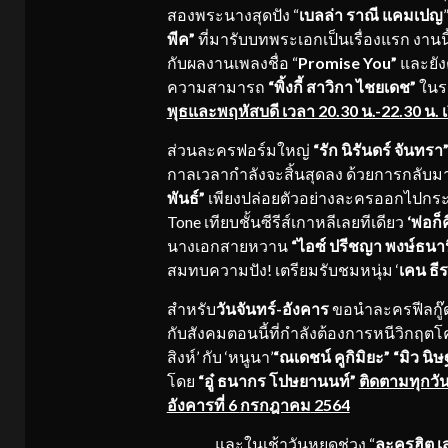
สองพระนางสุดปัง “
เบลล่า ราณี แคมเปญ
พีค”
ที่มารับบทพระเอกเป็นเรื่องแรก งานน
กับผลงานเพลงชื่อ “
Promise You”
และยัง
ความสามารถ
“
พิ้งกี้ สาวิกา ไชยเดช
”
ในรอ
พุธและพฤหัสบดี เวลา 20.30 น.-22.30 น.
ส่วนละครฟอร์มใหญ่
“รัก นิรันดร์ จันทรา
กาลเวลากำลังจะสิ้นสุดลง ด้วยการกลั
พันธ์”
เพียงปล่อยตัวอย่างละครออกไปกระแ
Tone เทียบชั้นซีรีส์เกาหลีเลยทีเดียว
‘พ่อก็
นางเอกสายหวาน
“ไอซ์ ปรีชญา พงษ์ธนา
สมทบความปัง! เตรียมรับชมหนุ่ม ‘
เคน ธี
สำหรับ
วันจันทร์-อังคาร
ขอนำละครฟีลกู๊
กับสังคมตอนนี้ที่กำลังต้องการหนีวิกฤ
สิงห์’ กับ ‘หนูนา’
“ณเดชน์ คูกิมิยะ”
“มิว นิษฐ
โดย
“อู๋
ธนากร โปษยานนท์
”
ติดตามทุกวัน
อังคารที่ 6
กรกฎาคม
2564
และในเช้าวันหยุดช่วง “
ละครฮิต เส