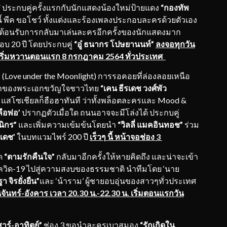
” ประกบคู่ครั้งแรกกับนักแสดงน้องใหม่ป้ายแดง
“กองทัพ
ี้ พีค ขอโชว์ ทั้งแต่งและร้องเพลงประกอบละครด้วยตัวเอง
ต้อนรับการกลับมาเล่นละครอีกครั้งของนักแสดงมาก
บ 20 ปี โดยประกบคู่
“อู๋ ธนากร โปษยานนท์”
ลงจอทุกวัน
 เริ่มหวานตอนแรก 8
กรกฎาคม
2564 ทั่วประเทศ
”
(Love under the Moonlight) การรอคอยที่ล่องลอยเหนือ
บมาของพระเอกขวัญใจชาวไทย
“เคน ธีรเดช วงศ์พัว
สโซเชียลก็ฮือฮาทันที ว่าทั้งพล็อตละครและ Mood &
คือพ่อ’
ปรากฏตัวเมื่อใด ถนนอาจจะมีโล่งได้ ประกบคู่
นิกร”
และเพิ่มความเข้มข้นโดยนำ
“วิลลี่ แมคอินทอช”
ร่วม
รเดช’
ในบทแวมไพร์ 200 ปี
เร็วๆ นี้ หน้าจอช่อง 3
ด
“ตามรักคืนใจ”
กลับมาอีกครั้งให้หายคิดถึง และน่าจะเข้า
ตโควิด-19 ไปสู่ความสงบของธรรมชาติ นำทีมโดย ‘นาย
า จิรยั่งยืน”
และ ‘น้าราม’ ผู้ชายอบอุ่นของสาวๆทั่วประเทศ
จันทร์-อังคาร เวลา 20.30 น.-22.30 น. เริ่มตอนแรกวัน
าร์-อาทิตย์”
ช่อง 3 ขอนำละครเบาสมอง
“รักเกิดใน