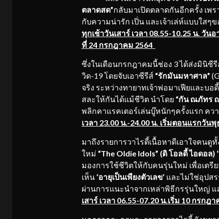
ตลาดสด”
กลับมาเปิดตลาดกันอีกครั้ง
เพรา
กับความน่ารัก เปิ่น และเจ้าเล่ห์แบบใสๆข
ทุกเช้าวันเสาร์ เวลา
08.55-10.25 น. วันอ
ที่ 24
กรกฎาคม
2564
ซึ่งในเดือนกรกฎาคมนี้ช่อง 3 ได้ส่งมินิซี
วิด-19 โดยจับเอาซีรีส์
“รักมันมหาศาล”
(G
จริง ระหว่างทายาทเจ้าพ่อมาเฟียและบอดี้กา
สละให้กันได้แม้ชีวิต นำโดย
“กัน ณภัทร 
พลิกคาแรคเตอร์เล่นบู๊หนักๆครั้งแรก ควา
เวลา
23.00 น.-24.00 น. เริ่มตอนแรกวันพุธ
มาถึงรายการวาไรตี้เนื้อหาดีเอาใจคนดูทั้ง
ใหม่
“The Oldie Idols” (ดิ โอลดี้ ไอดอล)
มองการใช้ชีวิตให้กับคนรุ่นใหม่ เพื่อเตรี
เห็น
‘อายุเป็นเพียงตัวเลข’
และไม่ใช่อุปสรร
ผ่านการแนะนำจากเหล่าพิธีกรรุ่นใหญ่ 
เสาร์ เวลา
06.55-07.20 น.เริ่ม 10 กรกฎา