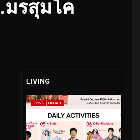
..มรสุมโค
LIVING
LIVING
UPDATE