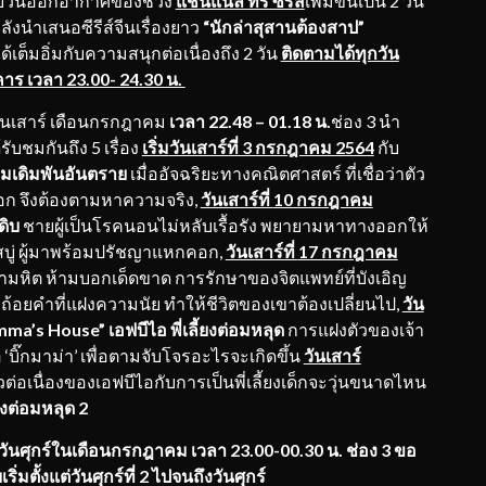
ยวันออกอากาศของช่วง
แชนแนล ทรี ซีรีส์
เพิ่มขึ้นเป็น 2 วัน
ลังนำเสนอซีรีส์จีนเรื่องยาว
“นักล่าสุสานต้องสาป”
ด้เต็มอิ่มกับความสนุกต่อเนื่องถึง 2 วัน
ติดตามได้ทุกวัน
คาร เวลา 23.00- 24.30 น.
ันเสาร์ เดือนกรกฎาคม
เวลา 22.48 – 01.18 น.
ช่อง 3 นำ
บชมกันถึง 5 เรื่อง
เริ่ม
วันเสาร์ที่ 3 กรกฎาคม 2564
กับ
่ยมเดิมพันอันตราย
เมื่ออัจฉริยะทางคณิตศาสตร์ ที่เชื่อว่าตัว
อก จึงต้องตามหาความจริง,
วันเสาร์ที่
10 กรกฎาคม
ดิบ
ชายผู้เป็นโรคนอนไม่หลับเรื้อรัง พยายามหาทางออกให้
ยสบู่ ผู้มาพร้อมปรัชญาแหกคอก,
วันเสาร์ที่
17 กรกฎาคม
มหิต ห้ามบอกเด็ดขาด การรักษาของจิตแพทย์ที่บังเอิญ
อยคำที่แฝงความนัย ทำให้ชีวิตของเขาต้องเปลี่ยนไป,
วัน
ma’s House” เอฟบีไอ พี่เลี้ยงต่อมหลุด
การแฝงตัวของเจ้า
‘บิ๊กมาม่า’ เพื่อตามจับโจรอะไรจะเกิดขึ้น
วันเสาร์
่อเนื่องของเอฟบีไอกับการเป็นพี่เลี้ยงเด็กจะวุ่นขนาดไหน
ยงต่อมหลุด 2
กวันศุกร์ในเดือนกรกฎาคม เวลา
23.00-00.30 น. ช่อง 3 ขอ
ตั้งแต่วันศุกร์ที่ 2 ไปจนถึงวันศุกร์