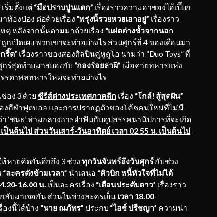
ส
เริ่มตั้งแต่
“มือปราบปูนแตก”
เรื่องราวความฮาของไอ้เปี๊ยก
ท้องป่อง ต่อด้วยเรื่อง
“พรุ่งนี้รวยหวยเอาอยู่”
เรื่องราว
็นเหตุ หลังจากนั้นตามมาด้วยเรื่อง
“แฝดต่างขั้วจากนอก
ถูกเปิดเผย พวกเขาจะทำอย่างไร ส่วนศุกร์ที่ 4 ของเดือนมา
รี๊ด”
เรื่องราวของสองศิลปินคู่หูดูโอ นามว่า “Duo Toys” ที่
ศุกร์สุดท้ายมาสยองกับ
“กองร้อยล่าผี”
เมื่อค่ายทหารแห่ง
นอยู่ บรรดาพลทหารใหม่จะทำอย่างไร
ช่อง 3 ด้วย
ซีรีส์ต่างประเทศภาคดึก
เรื่อง
“โกล์! สู้สุดฝัน”
้ของกีฬาฟุตบอล และการปรากฏตัวของโค้ชคนใหม่ที่ไม่มี
ำว่า ‘ชนะ’ ท่ามกลางการฝ่าฟันกับอุปสรรคนานัปการที่จะเกิด
. เป็นต้นไป ส่วนวันเสาร์-วันอาทิตย์ เวลา 02.55 น. เป็นต้นไป
ห้หายคิดกันอีกถึง 3 ช่วง
ทุกวันจันทร์ถึงวันศุกร์
กับช่วง
น “ละครดังข้ามเวลา”
นำเสนอ
“คิวบิก หนี้หัวใจที่ไม่ได้
4.20-16.00 น.
เป็นละครเรื่อง
“เดือนประดับดาว”
เรื่องราว
ลับมาเจอกัน ส่วนในช่วงละครเย็น
เวลา
18.00-
่องนี้ได้บ้าง
“นาย ณภัทร”
ประกบ
“ไอซ์ ปรีชญา”
ความน่า