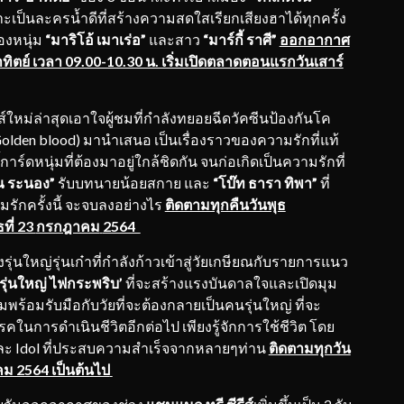
ะเป็นละครน้ำดีที่สร้างความสดใสเรียกเสียงฮาได้ทุกครั้ง
องหนุ่ม
“มาริโอ้ เมาเร่อ”
และสาว
“มาร์กี้ ราศี”
ออกอากาศ
าทิตย์ เวลา 09.00-10.30 น. เริ่มเปิดตลาดตอนแรกวันเสาร์
รีส์ใหม่ล่าสุดเอาใจผู้ชมที่กำลังทยอยฉีดวัคซีนป้องกันโค
olden blood)
มานำเสนอ เป็นเรื่องราวของความรักที่แท้
ร์ดหนุ่มที่ต้องมาอยู่ใกล้ชิดกัน จนก่อเกิดเป็นความรักที่
ณ ระนอง”
รับบทนายน้อยสกาย และ
“โบ๊ท ธารา ทิพา”
ที่
มรักครั้งนี้ จะจบลงอย่างไร
ติดตามทุกคืนวันพุธ
ที่ 23
กรกฎาคม
2564
รุ่นใหญ่รุ่นเก๋าที่กำลังก้าวเข้าสู่วัยเกษียณกับรายการแนว
 ‘รุ่นใหญ่ ไฟกระพริบ’
ที่จะสร้างแรงบันดาลใจและเปิดมุม
ยมพร้อมรับมือกับวัยที่จะต้องกลายเป็นคนรุ่นใหญ่ ที่จะ
คในการดำเนินชีวิตอีกต่อไป เพียงรู้จักการใช้ชีวิต โดย
และ Idol ที่ประสบความสำเร็จจากหลายๆท่าน
ติดตามทุกวัน
คม 2564 เป็นต้นไป