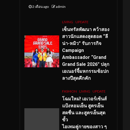
2 เดือน ago
admin
LIVING
UPDATE
เซ็นทรัลพัฒนา คว้าสอง
สาวนักแสดงสุดฮอต “ลี
น่า-หมิว” รับภารกิจ
Campaign
Ambassador “Grand
Grand Sale 2026” ปลุก
เอเนอร์จี้มหกรรมช้อปก
ลางปีสุดคึกคัก
FASHION
LIVING
UPDATE
โฉมใหม่
! เอเวอร์เซ้นส์
แป้งหอมเย็น สูตรเย็น
สดชื่น และสูตรเย็นสุด
ขั้ว
ไอเทมคู่กายของสาว ๆ