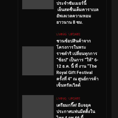
ประจำซัมเมอร์นี้
เย็นสดชื่นเต็มคาราเบล
อัพเลเวลความหอม
ยาวนาน
8
ชม.
LIVING
UPDATE
ชวนช้อปสินค้าจาก
โครงการในพระ
ราชดำริ เปลี่ยนทุกการ
“ช้อป” เป็นการ “ให้” 6-
12 ธ.ค. นี้ ที่ งาน “The
Royal Gift Festival
ครั้งที่ 4” ณ ศูนย์การค้า
เซ็นทรัลเวิลด์
LIVING
UPDATE
เตรียมกรี๊ด! อีแจอุค
ประกาศแฟนมีตติ้งใน
ไทย 4 กพ 66 นี้