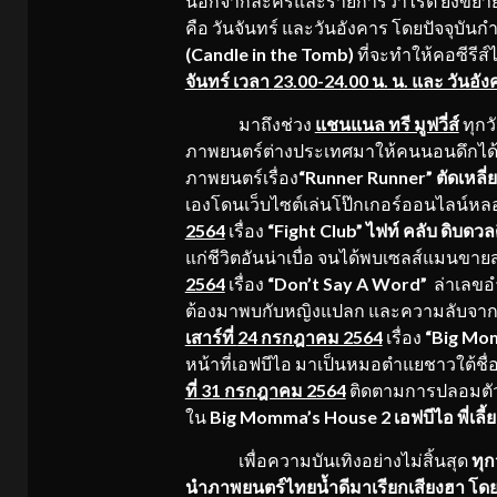
นอกจากละครและรายการวาไรตี้ ยังขยา
คือ วันจันทร์ และวันอังคาร โดยปัจจุบันกำ
(
Candle in the Tomb)
ที่จะทำให้คอซีรีส์ไ
จันทร์ เวลา
23.00-24.00 น. น. และ วันอัง
มาถึงช่วง
แชนแนล ทรี มูฟวี่ส์
ทุกว
ภาพยนตร์ต่างประเทศมาให้คนนอนดึกได้รั
ภาพยนตร์เรื่อง
“Runner Runner” ตัดเหลี
เองโดนเว็บไซต์เล่นโป๊กเกอร์ออนไลน์หล
2564
เรื่อง
“Fight Club” ไฟท์ คลับ ดิบดวล
แก่ชีวิตอันน่าเบื่อ จนได้พบเซลส์แมนขา
2564
เรื่อง
“Don’t Say A Word”
ล่าเลขอำ
ต้องมาพบกับหญิงแปลก และความลับจากถ้
เสาร์ที่
24 กรกฎาคม 2564
เรื่อง
“Big Mom
หน้าที่เอฟบีไอ มาเป็นหมอตำแยชาวใต้ชื่อ 
ที่
31 กรกฎาคม 2564
ติดตามการปลอมตัวต
ใน
Big Momma’s House 2 เอฟบีไอ พี่เลี้
เพื่อความบันเทิงอย่างไม่สิ้นสุด
ทุ
นำภาพยนตร์ไทยน้ำดีมาเรียกเสียงฮา โดยเริ่ม