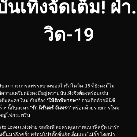
นเทิงจัดเต็ม! ฝ่า
วิด-19
กับสภาวะการแพร่ระบาดของไวรัสโควิด-19 ที่ยังคงมีไม่
ความเครียดยังคงมีอยู่ ความบันเทิงจึงต้องพร้อมเช่น
เดิมละครใหม่ กับเรื่อง
“ให้รักพิพากษา”
ตามติดด้วยมินิซี
ร็วๆนี้กับละคร
“รัก นิรันดร์ จันทรา”
พร้อมด้วยรายการใหม่
ใหญ่ไฟกระพริบ
 to Love) แห่งค่าย ชลลัมพี ละครคุณภาพแนวฟีลกู๊ด น่ารัก
งขึ้นมาอีกครั้ง พร้อมโปรดั๊กชั่นจัดเต็มแบบไม่กั๊ก โดยนำ