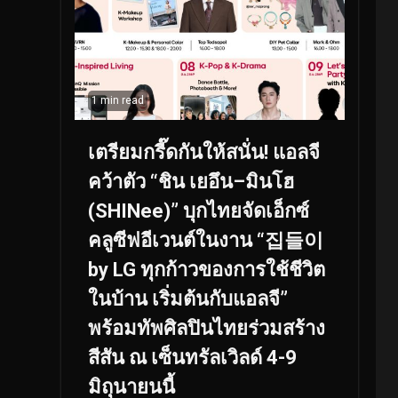
1 min read
เตรียมกรี๊ดกันให้สนั่น! แอลจี
คว้าตัว “ชิน เยอึน–มินโฮ
(SHINee)” บุกไทยจัดเอ็กซ์
คลูซีฟอีเวนต์ในงาน “집들이
by LG ทุกก้าวของการใช้ชีวิต
ในบ้าน เริ่มต้นกับแอลจี”
พร้อมทัพศิลปินไทยร่วมสร้าง
สีสัน ณ เซ็นทรัลเวิลด์ 4-9
มิถุนายนนี้