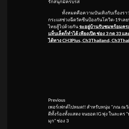
รักสนุกมีครบรส
ทั้งหมดคือความบันเทิงกับเรื่องราวดีๆ
กระแสช่วงฉีดวัคซีนป้องกันโควิด-19 เลย
ไทยสู้ไปด้วยกัน
จะอยู่บ้านรับชมพร้อมคร
แท็บเล็ตก็ทำได้ เพียงเปิด ช่อง 3 กด 33 
ได้ทาง CH3Plus, Ch3Thailand, Ch3Th
Continue
Previous
เพอร์เฟกต์ไปหมด!! สำหรับหนุ่ม “ภณ ณวั
Reading
ดีทั้งร้องทั้งแสดง จนยอด IG พุ่ง ในละคร 
มุก” ช่อง 3