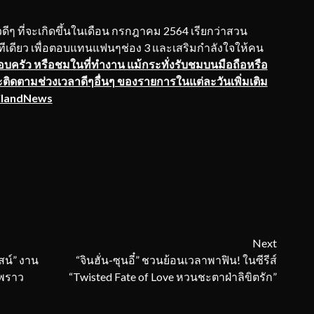
 ที่จะเกิดขึ้นในเดือน กรกฎาคม 2564 เรียกว่าสวน
ทีเดียว เพื่อตอบแทนแฟนๆช่อง 3 และเสริมกำลังใจให้คน
อบครัว หรือชมในที่ทำงาน แม้กระทั่งรับชมบนมือถือหรือ
และติดตามช่วงเวลาดีๆอื่นๆ ของรายการในแต่ละวันเพิ่มเติม
ailandNews
Next
สน์” งาน
“จินฮั่น-ซุนอี๋” ชวนย้อนเวลาพาฟิน! ในซีรีส์
“พราว
“Twisted Fate of Love หวนชะตาฝ่าลิขิตรัก”