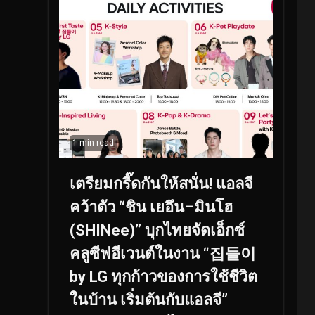
1 min read
เตรียมกรี๊ดกันให้สนั่น! แอลจี
คว้าตัว “ชิน เยอึน–มินโฮ
(SHINee)” บุกไทยจัดเอ็กซ์
คลูซีฟอีเวนต์ในงาน “집들이
by LG ทุกก้าวของการใช้ชีวิต
ในบ้าน เริ่มต้นกับแอลจี”