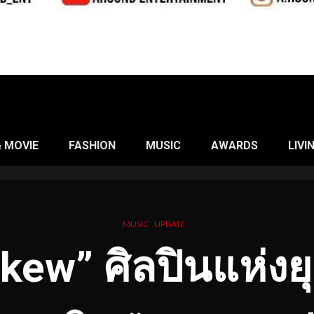
& MOVIE
FASHION
MUSIC
AWARDS
LIVI
MUSIC
UPDATE
kew” ศิลปินแห่ง