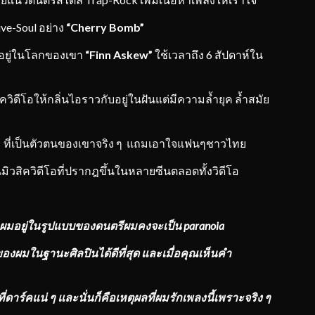
ive-Soul อย่าง
“Cherry Bomb”
าอยู่ในโลกของเขา
“Finn Askew”
ใช้เวลาถึง 6 สัปดาห์ใน
ิควิดีโอให้กลิ่นไอราวกับอยู่ในฝันแต่มีความล้ำยุค ล้ำสมัย
ที่เป็นตัวตนของเขาจริง ๆ แถมเอาใจแฟนๆชาวไทย
ิวสิควิดีโอที่ปรากฎขึ้นในหลายซีนตลอดทั้งวิดีโอ
าผมอยู่ในรูปแบบของดนตรีผมคงจะเป็น paranoia
ของผมในฐานะศิลปินได้ดีที่สุด และเมื่อคุณเห็นคำ
ดาร์คแน่ ๆ และนั่นก็คือเหตุผลที่ผมรักเพลงนี้เพราะจริง ๆ