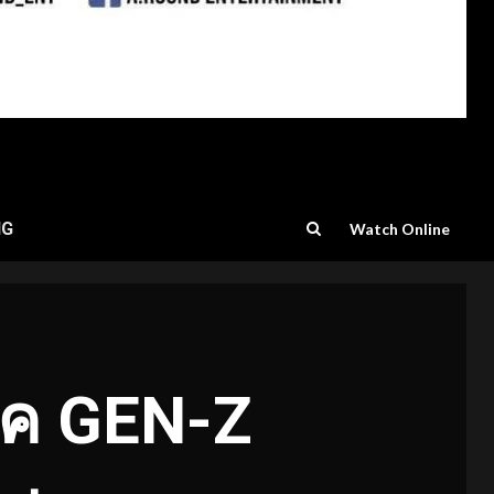
NG
Watch Online
ยุค GEN-Z