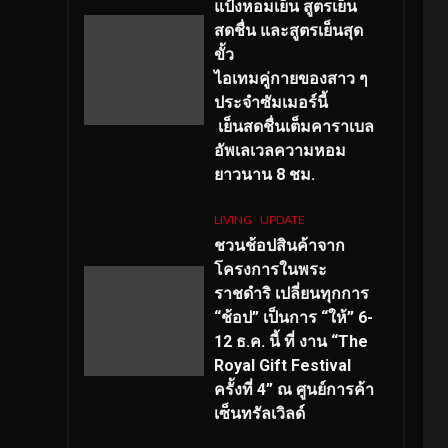
แป้งหอมเย็น สูตรเย็น
สดชื่น และสูตรเย็นสุด
ขั้ว
ไอเทมคู่กายของสาว ๆ
ประจำซัมเมอร์นี้
เย็นสดชื่นเต็มคาราเบล
อัพเลเวลความหอม
ยาวนาน
8
ชม.
LIVING
UPDATE
ชวนช้อปสินค้าจาก
โครงการในพระ
ราชดำริ เปลี่ยนทุกการ
“ช้อป” เป็นการ “ให้” 6-
12 ธ.ค. นี้ ที่ งาน “The
Royal Gift Festival
ครั้งที่ 4” ณ ศูนย์การค้า
เซ็นทรัลเวิลด์