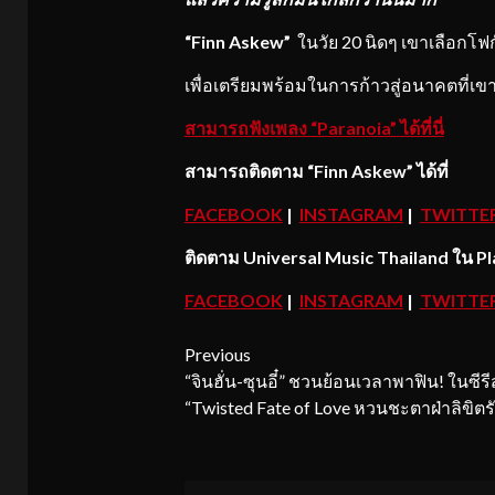
“Finn Askew”
ในวัย 20 นิดๆ เขาเลือกโฟก
เพื่อเตรียมพร้อมในการก้าวสู่อนาคตที่เขา
สามารถฟังเพลง
“Paranoia”
ได้ที่นี่
สามารถติดตาม
“Finn Askew”
ได้ที่
FACEBOOK
|
INSTAGRAM
|
TWITTE
ติดตาม
Universal Music Thailand ใน Pla
FACEBOOK
|
INSTAGRAM
|
TWITTE
Continue
Previous
“จินฮั่น-ซุนอี๋” ชวนย้อนเวลาพาฟิน! ในซีรีส
Reading
“Twisted Fate of Love หวนชะตาฝ่าลิขิตร