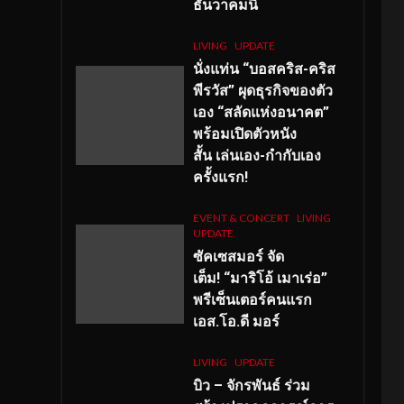
ธันวาคมนี้
LIVING
UPDATE
นั่งแท่น “บอสคริส-คริส
พีรวัส” ผุดธุรกิจของตัว
เอง “สลัดแห่งอนาคต”
พร้อมเปิดตัวหนัง
สั้น เล่นเอง-กำกับเอง
ครั้งแรก!
EVENT & CONCERT
LIVING
UPDATE
ซัคเซสมอร์ จัด
เต็ม
!
“มาริโอ้ เมาเร่อ”
พรีเซ็นเตอร์คนแรก
เอส
.โอ.ดี มอร์
LIVING
UPDATE
บิว – จักรพันธ์ ร่วม