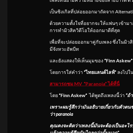
เป็นซิงเกิลที่ปล่อยออกมาถัดจาก Alternat
ด้วยความตั้งใจที่อยากจะให้แฟนๆ เข้าม
การทำมิวสิควิดีโอให้ออกมาดีที่สุด
เพื่อที่จะปล่อยออกมาคู่กับเพลง ซึ่งในมิวส
มีจังหวะอัพบีท
และยังแสดงให้เห็นมุมของ
“Finn Askew”
โดยการใส่คำว่า
“ไทยแลนด์ไลฟ์”
ลงไปในม
สามารถชม
MV “Paranoia” ได้ที่นี่
โดย
“Finn Askew”
ได้พูดถึงเพลงนี้ว่า
“ถ้
เพราะผมรู้สึกว่ามันอธิบายเกี่ยวกับตัวตน
ว่า
paranoia
คุณคงจะคิดว่าเพลงนี้มันจะต้องเป็นอะไรที่
แล้วความรู้สึกมันไกลกว่านั้นมาก
”