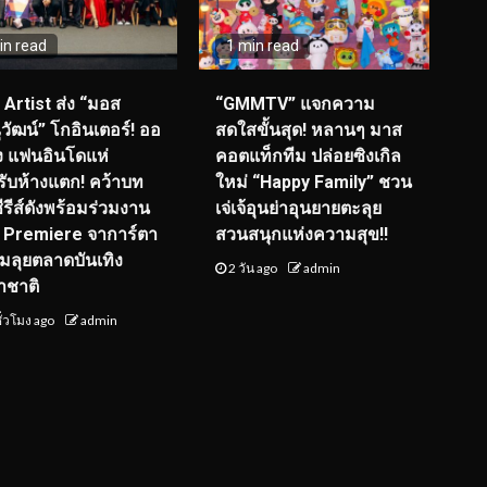
in read
1 min read
I Artist ส่ง “มอส
“GMMTV” แจกความ
วัฒน์” โกอินเตอร์! ออ
สดใสขั้นสุด! หลานๆ มาส
ุ่ง แฟนอินโดแห่
คอตแท็กทีม ปล่อยซิงเกิล
รับห้างแตก! คว้าบท
ใหม่ “Happy Family” ชวน
ซีรีส์ดังพร้อมร่วมงาน
เจ่เจ้อุนย่าอุนยายตะลุย
 Premiere จาการ์ตา
สวนสนุกแห่งความสุข!!
ยมลุยตลาดบันเทิง
2 วัน ago
admin
าชาติ
ั่วโมง ago
admin