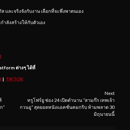
ัส และจริงจังกับงาน เลือกที่จะพึ่งพาตนเอง
กำลังสร้างให้กับตัวเอง
R
tform ต่างๆ ได้ที่
R
|
TIKTOK
Next
์
ทรูโฟร์ยู ช่อง 24 เปิดตำนาน ”สามก๊ก เทพเจ้า
ัก”
กวนอู” สุดยอดหนังแอคชั่นคมกริบ ห้ามพลาด 30
มิถุนายนนี้