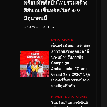
พร้อมทัพศิลปินไทยร่วมสร้าง
สีสัน ณ เซ็นทรัลเวิลด์ 4-9
มิถุนายนนี้
2 เดือน ago
admin
LIVING
UPDATE
เซ็นทรัลพัฒนา คว้าสอง
สาวนักแสดงสุดฮอต “ลี
น่า-หมิว” รับภารกิจ
Campaign
Ambassador “Grand
Grand Sale 2026” ปลุก
เอเนอร์จี้มหกรรมช้อปก
ลางปีสุดคึกคัก
FASHION
LIVING
UPDATE
โฉมใหม่
! เอเวอร์เซ้นส์