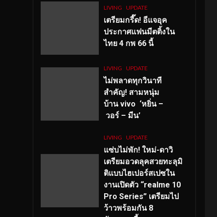
LIVING
UPDATE
เตรียมกรี๊ด! อีแจอุค
ประกาศแฟนมีตติ้งใน
ไทย 4 กพ 66 นี้
LIVING
UPDATE
ไม่พลาดทุกวินาที
สำคัญ
! สามหนุ่ม
บ้าน vivo ‘หยิ่น –
วอร์ – มีน’
LIVING
UPDATE
แซ่บไม่พัก! ใหม่-ดาวิ
เตรียมอวดลุคสวยทะลุมิ
ติแบบไฮเปอร์สเปซใน
งานเปิดตัว “realme 10
Pro Series” เตรียมไป
ว้าวพร้อมกัน 8