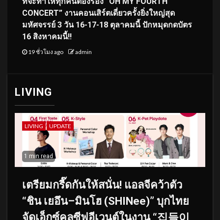
ที่จะทำให้ทุกคนต้องร้อง “OH MY FOURTH
CONCERT” งานคอนเสิร์ตเดี่ยวครั้งยิ่งใหญ่สุด
มหัศจรรย์ 3 วัน 16-17-18 ตุลาคมนี้ ปักหมุดกดบัตร
16 สิงหาคมนี้!!
19 ชั่วโมง ago
admin
LIVING
LIVING
UPDATE
1 min read
เตรียมกรี๊ดกันให้สนั่น! แอลจีคว้าตัว
“ชิน เยอึน–มินโฮ (SHINee)” บุกไทย
จัดเอ็กซ์คลูซีฟอีเวนต์ในงาน “집들이