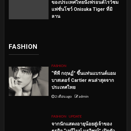
ของประเทศไทยนั่งฟรอนต์โรว์ชม
แฟชั่นโชว์ Onisuka Tiger ที่มิ
ลาน
FASHION
FASHION
“พีพี กฤษฏ์” ขึ้นแท่นแบรนด์แอม
บาสเดอร์ Cartier คนล่าสุดจาก
ประเทศไทย
2 เดือน ago
admin
FASHION
UPDATE
จากนักแสดงอายุน้อยสู่เจ้าของ
ธุรกิจ “เจมีไนน์ นรวิชญ์” เปิดตัว