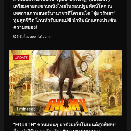
เตรียมคายตะขาบหนังไทยในรอบปฐมทัศน์โลก ณ
เทศกาลภาพยนตร์นานาชาติโตรอนโต “จุ๋ย วรัทยา”
ทุ่มสุดชีวิต โกนหัวรับบทแม่ชี นำทีมนักแสดงประชัน
ความสยอง!
3 ชั่วโมง ago
admin
UPDATE
1 min read
“FOURTH” ชวนแฟนๆ มาร่วมเก็บโมเมนต์สุดพิเศษ!