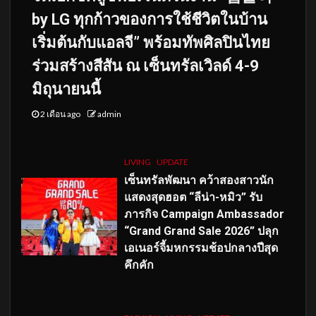
by LG ทุกก้าวของการใช้ชีวิตในบ้าน
เริ่มต้นกับแอลจี” พร้อมทัพศิลปินไทย
ร่วมสร้างสีสัน ณ เซ็นทรัลเวิลด์ 4-9
มิถุนายนนี้
2 เดือน ago
admin
LIVING
UPDATE
เซ็นทรัลพัฒนา คว้าสองสาวนัก
แสดงสุดฮอต “ลีน่า-หมิว” รับ
ภารกิจ Campaign Ambassador
“Grand Grand Sale 2026” ปลุก
เอเนอร์จี้มหกรรมช้อปกลางปีสุด
คึกคัก