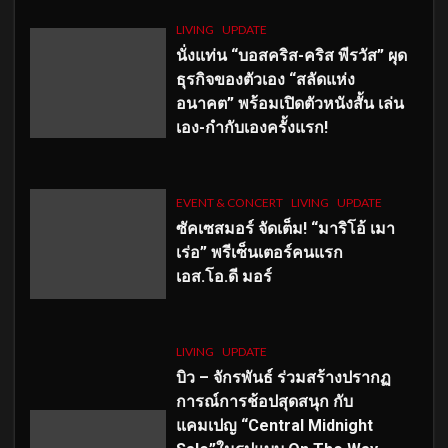
LIVING
UPDATE
นั่งแท่น “บอสคริส-คริส พีรวัส” ผุด
ธุรกิจของตัวเอง “สลัดแห่ง
อนาคต” พร้อมเปิดตัวหนังสั้น เล่น
เอง-กำกับเองครั้งแรก!
EVENT & CONCERT
LIVING
UPDATE
ซัคเซสมอร์ จัดเต็ม
!
“มาริโอ้ เมา
เร่อ” พรีเซ็นเตอร์คนแรก
เอส
.โอ.ดี มอร์
LIVING
UPDATE
บิว – จักรพันธ์ ร่วมสร้างปรากฏ
การณ์การช้อปสุดสนุก กับ
แคมเปญ “Central Midnight