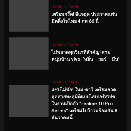
LIVING
UPDATE
เตรียมกรี๊ด! อีแจอุค ประกาศแฟน
มีตติ้งในไทย 4 กพ 66 นี้
LIVING
UPDATE
ไม่พลาดทุกวินาทีสำคัญ
! สาม
หนุ่มบ้าน vivo ‘หยิ่น – วอร์ – มีน’
LIVING
UPDATE
แซ่บไม่พัก! ใหม่-ดาวิ เตรียมอวด
ลุคสวยทะลุมิติแบบไฮเปอร์สเปซ
ในงานเปิดตัว “realme 10 Pro
Series” เตรียมไปว้าวพร้อมกัน 8
ธันวาคมนี้