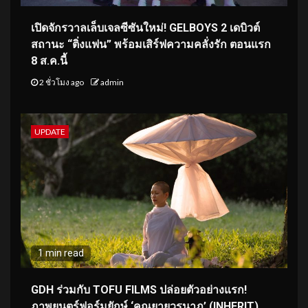
เปิดจักรวาลเล็บเจลซีซันใหม่! GELBOYS 2 เดบิวต์
สถานะ “ติ่งแฟน” พร้อมเสิร์ฟความคลั่งรัก ตอนแรก
8 ส.ค.นี้
2 ชั่วโมง ago
admin
UPDATE
1 min read
GDH ร่วมกับ TOFU FILMS ปล่อยตัวอย่างแรก!
ภาพยนตร์ฟอร์มยักษ์ ‘คุณยายวรนาฏ’ (INHERIT)