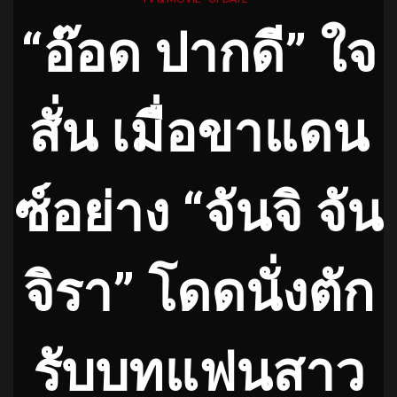
“อ๊อด ปากดี” ใจ
สั่น เมื่อขาแดน
ซ์อย่าง “จันจิ จัน
จิรา” โดดนั่งตัก
รับบทแฟนสาว