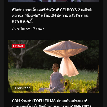
เปิดจักรวาลเล็บเจลซีซันใหม่! GELBOYS 2 เดบิวต์
สถานะ “ติ่งแฟน” พร้อมเสิร์ฟความคลั่งรัก ตอน
แรก 8 ส.ค.นี้
2 ชั่วโมง ago
admin
UPDATE
1 min read
GDH ร่วมกับ TOFU FILMS ปล่อยตัวอย่างแรก!
ภาพยนตร์ฟอร์มยักษ์ ‘คุณยายวรนาฏ’ (INHERIT)