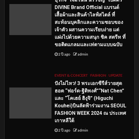
DIVINE Brand Official แบรนด์
เสื้อผ้าและสินค้าไลฟ์สไตล์ ที่
สะท้อนบุคลิกและความชอบของ
เจ้าตัว ผสานความเรียบง่าย แต่
แฝงไปด้วยความสนุก ชิค สตรีท ที่
ขอติดแกลมและเท่ตามแบบฉบับ
2 ปี ago
admin
EVENT & CONCERT
FASHION
UPDATE
ปังไม่ไหว! 3 พระเอกซีรีส์วายสุด
ฮอต “ฟอร์ด-ฐิติพงศ์”“Nat Chen”
และ “โคเฮย์ ฮิงุจิ” (Higuchi
Kouhei)บินลัดฟ้าร่วมงาน SEOUL
FASHION WEEK 2024 ณ ประเทศ
เกาหลีใต้
2 ปี ago
admin