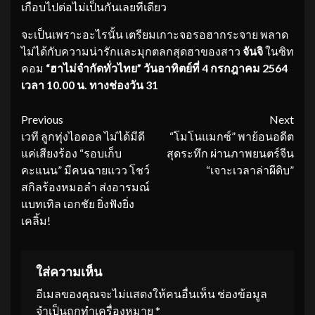
เกือบไปต่อไม่เป็นกันเลยทีเดียว
จะเป็นเพราะอะไรนั้น เตรียมเกาะจอรอฮากระจาย พลาด
ไม่ได้กับความน่ารักและมุกตลกสุดฮาของสาว
จันจิ
ในซิท
คอม
“ฮาไม่จำกัดทั่วไทย” วันอาทิตย์ที่ 4 กรกฎาคม 2564
เวลา 10.00 น. ทางช่องวัน 31
Continue
Previous
Next
เวที ลูกทุ่งไอดอล ไม่ได้มีดี
“โมโนแมกซ์” พาย้อนอดีต
Reading
แค่เสียงร้อง “รอบเก็บ
สุดระทึก ผ่านภาพยนตร์จีน
คะแนน” มีคนฉายแวว โชว์
“เจาะเวลาล่าผีดิบ”
สกิลร้องหมอลำ ส่งอารมณ์
แบทเทิล เอกชัย ยิ่งฟังยิ่ง
เคลิ้ม!
ใส่ความเห็น
อีเมลของคุณจะไม่แสดงให้คนอื่นเห็น
ช่องข้อมูล
จำเป็นถูกทำเครื่องหมาย
*