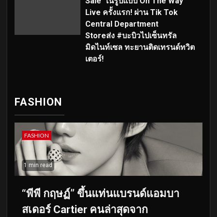
Sale”ในรูปแบบ On The Way
Live ครั้งแรก! ผ่าน Tik Tok
Central Department
Storeส่ง #บะบิวไปเซ็นทรัล
มิดไนท์เซล ทะยานติดเทรนด์ทวิต
เตอร์!
FASHION
FASHION
1 min read
“พีพี กฤษฏ์” ขึ้นแท่นแบรนด์แอมบา
สเดอร์ Cartier คนล่าสุดจาก