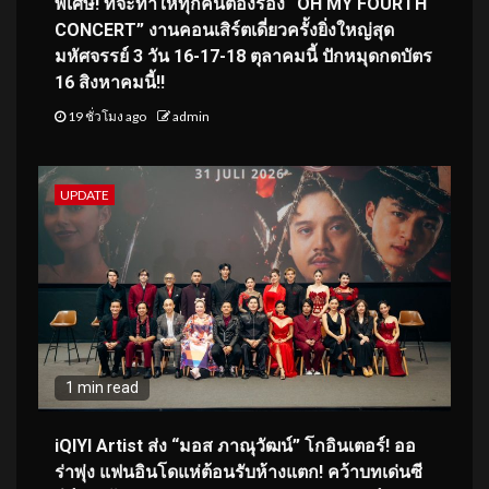
พิเศษ! ที่จะทำให้ทุกคนต้องร้อง “OH MY FOURTH
CONCERT” งานคอนเสิร์ตเดี่ยวครั้งยิ่งใหญ่สุด
มหัศจรรย์ 3 วัน 16-17-18 ตุลาคมนี้ ปักหมุดกดบัตร
16 สิงหาคมนี้!!
19 ชั่วโมง ago
admin
UPDATE
1 min read
iQIYI Artist ส่ง “มอส ภาณุวัฒน์” โกอินเตอร์! ออ
ร่าพุ่ง แฟนอินโดแห่ต้อนรับห้างแตก! คว้าบทเด่นซี