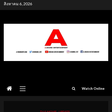
Skip
สิงหาคม 6, 2026
to
content
Primary
Watch Online
Menu
TV & MOVIE
UPDATE