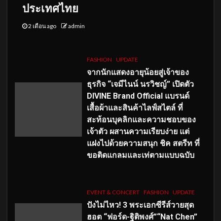
ประเทศไทย
2 เดือน ago
admin
FASHION
UPDATE
จากนักแสดงอายุน้อยสู่เจ้าของ
ธุรกิจ “เจมีไนน์ นรวิชญ์” เปิดตัว
DIVINE Brand Official แบรนด์
เสื้อผ้าและสินค้าไลฟ์สไตล์ ที่
สะท้อนบุคลิกและความชอบของ
เจ้าตัว ผสานความเรียบง่าย แต่
แฝงไปด้วยความสนุก ชิค สตรีท ที่
ขอติดแกลมและเท่ตามแบบฉบับ
EVENT & CONCERT
FASHION
UPDATE
ปังไม่ไหว! 3 พระเอกซีรีส์วายสุด
ฮอต “ฟอร์ด-ฐิติพงศ์”“Nat Chen”