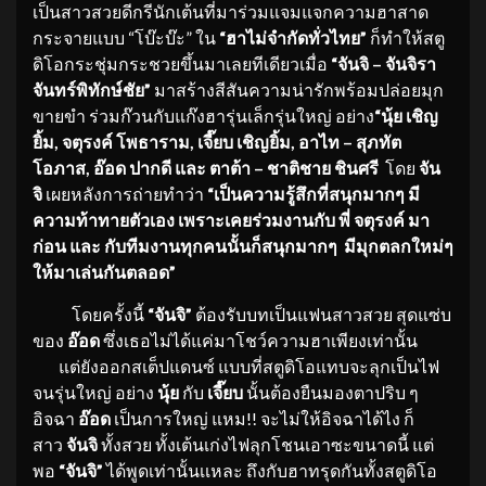
เป็นสาวสวยดีกรีนักเต้นที่มาร่วมแจมแจกความฮาสาด
กระจายแบบ “โบ๊ะบ๊ะ” ใน
“ฮาไม่จำกัดทั่วไทย”
ก็ทำให้สตู
ดิโอกระชุ่มกระชวยขึ้นมาเลยทีเดียวเมื่อ
“จันจิ – จันจิรา
จันทร์พิทักษ์ชัย”
มาสร้างสีสันความน่ารักพร้อมปล่อยมุก
ขายขำ ร่วมก๊วนกับแก๊งฮารุ่นเล็กรุ่นใหญ่ อย่าง
“นุ้ย เชิญ
ยิ้ม, จตุรงค์ โพธาราม, เจี๊ยบ เชิญยิ้ม, อาไท – สุภทัต
โอภาส, อ๊อด ปากดี และ ตาต้า – ชาติชาย ชินศรี
โดย
จัน
จิ
เผยหลังการถ่ายทำว่า
“เป็นความรู้สึกที่สนุกมากๆ มี
ความท้าทายตัวเอง เพราะเคยร่วมงานกับ พี่ จตุรงค์ มา
ก่อน และ กับทีมงานทุกคนนั้นก็สนุกมากๆ มีมุกตลกใหม่ๆ
ให้มาเล่นกันตลอด”
โดยครั้งนี้
“
จันจิ
”
ต้องรับบทเป็นแฟนสาวสวย สุดแซ่บ
ของ
อ๊อด
ซึ่งเธอไม่ได้แค่มาโชว์ความฮาเพียงเท่านั้น
แต่ยังออกสเต็ปแดนซ์ แบบที่สตูดิโอแทบจะลุกเป็นไฟ
จนรุ่นใหญ่ อย่าง
นุ้ย
กับ
เจี๊ยบ
นั้นต้องยืนมองตาปริบ ๆ
อิจฉา
อ๊อด
เป็นการใหญ่ แหม!! จะไม่ให้อิจฉาได้ไง ก็
สาว
จันจิ
ทั้งสวย ทั้งเต้นเก่งไฟลุกโชนเอาซะขนาดนี้ แต่
พอ
“
จันจิ
”
ได้พูดเท่านั้นเเหละ ถึงกับฮาทรุดกันทั้งสตูดิโอ