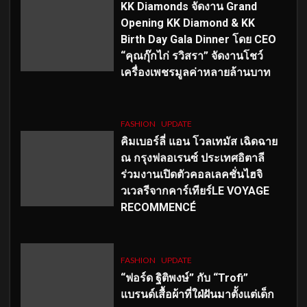
KK Diamonds จัดงาน Grand
Opening KK Diamond & KK
Birth Day Gala Dinner โดย CEO
“คุณกุ๊กไก่ รวิสรา” จัดงานโชว์
เครื่องเพชรมูลค่าหลายล้านบาท
FASHION
UPDATE
คิมเบอร์ลี่ แอน โวลเทมัส เฉิดฉาย
ณ กรุงฟลอเรนซ์ ประเทศอิตาลี
ร่วมงานเปิดตัวคอลเลคชั่นไฮจิ
วเวลรีจากคาร์เทียร์LE VOYAGE
RECOMMENCÉ
FASHION
UPDATE
“ฟอร์ด ฐิติพงษ์” กับ “Trofi”
แบรนด์เสื้อผ้าที่ใฝ่ฝันมาตั้งแต่เด็ก