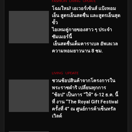
FASHION
LIVING
UPDATE
โฉมใหม่
! เอเวอร์เซ้นส์ แป้งหอม
เย็น สูตรเย็นสดชื่น และสูตรเย็นสุด
ขั้ว
ไอเทมคู่กายของสาว ๆ ประจำ
ซัมเมอร์นี้
เย็นสดชื่นเต็มคาราเบล อัพเลเวล
ความหอมยาวนาน
8
ชม.
LIVING
UPDATE
ชวนช้อปสินค้าจากโครงการใน
พระราชดำริ เปลี่ยนทุกการ
“ช้อป” เป็นการ “ให้” 6-12 ธ.ค. นี้
ที่ งาน “The Royal Gift Festival
ครั้งที่ 4” ณ ศูนย์การค้าเซ็นทรัล
เวิลด์