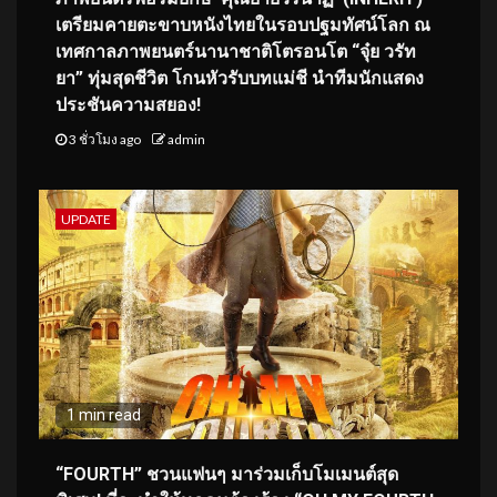
เตรียมคายตะขาบหนังไทยในรอบปฐมทัศน์โลก ณ
เทศกาลภาพยนตร์นานาชาติโตรอนโต “จุ๋ย วรัท
ยา” ทุ่มสุดชีวิต โกนหัวรับบทแม่ชี นำทีมนักแสดง
ประชันความสยอง!
3 ชั่วโมง ago
admin
UPDATE
1 min read
“FOURTH” ชวนแฟนๆ มาร่วมเก็บโมเมนต์สุด