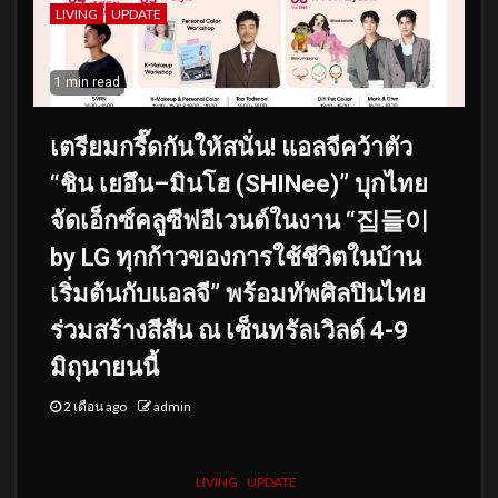
LIVING
UPDATE
1 min read
เตรียมกรี๊ดกันให้สนั่น! แอลจีคว้าตัว
“ชิน เยอึน–มินโฮ (SHINee)” บุกไทย
จัดเอ็กซ์คลูซีฟอีเวนต์ในงาน “집들이
by LG ทุกก้าวของการใช้ชีวิตในบ้าน
เริ่มต้นกับแอลจี” พร้อมทัพศิลปินไทย
ร่วมสร้างสีสัน ณ เซ็นทรัลเวิลด์ 4-9
มิถุนายนนี้
2 เดือน ago
admin
LIVING
UPDATE