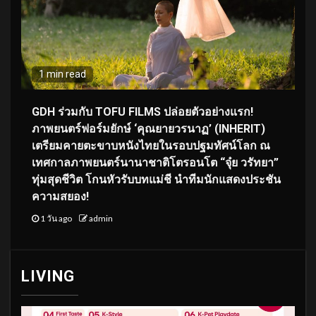
1 min read
GDH ร่วมกับ TOFU FILMS ปล่อยตัวอย่างแรก!
ภาพยนตร์ฟอร์มยักษ์ ‘คุณยายวรนาฏ’ (INHERIT)
เตรียมคายตะขาบหนังไทยในรอบปฐมทัศน์โลก ณ
เทศกาลภาพยนตร์นานาชาติโตรอนโต “จุ๋ย วรัทยา”
ทุ่มสุดชีวิต โกนหัวรับบทแม่ชี นำทีมนักแสดงประชัน
ความสยอง!
1 วัน ago
admin
LIVING