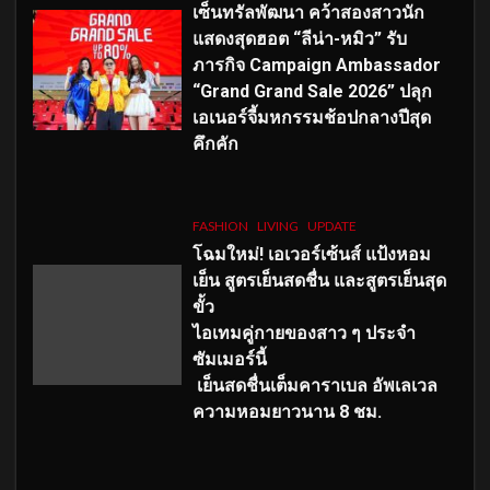
เซ็นทรัลพัฒนา คว้าสองสาวนัก
แสดงสุดฮอต “ลีน่า-หมิว” รับ
ภารกิจ Campaign Ambassador
“Grand Grand Sale 2026” ปลุก
เอเนอร์จี้มหกรรมช้อปกลางปีสุด
คึกคัก
FASHION
LIVING
UPDATE
โฉมใหม่
! เอเวอร์เซ้นส์ แป้งหอม
เย็น สูตรเย็นสดชื่น และสูตรเย็นสุด
ขั้ว
ไอเทมคู่กายของสาว ๆ ประจำ
ซัมเมอร์นี้
เย็นสดชื่นเต็มคาราเบล อัพเลเวล
ความหอมยาวนาน
8
ชม.