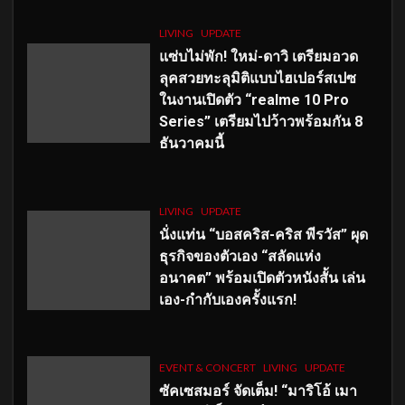
LIVING
UPDATE
แซ่บไม่พัก! ใหม่-ดาวิ เตรียมอวด
ลุคสวยทะลุมิติแบบไฮเปอร์สเปซ
ในงานเปิดตัว “realme 10 Pro
Series” เตรียมไปว้าวพร้อมกัน 8
ธันวาคมนี้
LIVING
UPDATE
นั่งแท่น “บอสคริส-คริส พีรวัส” ผุด
ธุรกิจของตัวเอง “สลัดแห่ง
อนาคต” พร้อมเปิดตัวหนังสั้น เล่น
เอง-กำกับเองครั้งแรก!
EVENT & CONCERT
LIVING
UPDATE
ซัคเซสมอร์ จัดเต็ม
!
“มาริโอ้ เมา