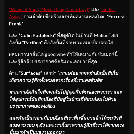
“Wave of You”
,
“Next Thing (Loverboy)”
, และ
“So Far
Away”
ตามลำดับ ซึ่งสร้างสรรค์ผลงานเพลงโดย
“Forrest
Frank”
และ
“Colin Padalecki”
ที่สตูดิโอในบ้านที่ Malibu โดย
อัลบั้ม
“Pacifico”
คืออัลบั้มที่รวบรวมเพลงป็อปสดใส
ผสมผวานกลิ่นไอ good vibe ทำให้เหมาะกับซัมเมอร์นี้
และรู้สึกถึงบรรยากาศชิลริมทะเลอย่างที่สุด
ด้าน
“Surfaces”
เล่าว่า
“เราแค่อยากจะทำอัลบั้มที่เก็บ
เกี่ยวความรู้สึกทั้งหมดจากเรื่องที่เราเคยสัมผัส
พวกเราตัดสินใจที่จะกลับไปสู่จุดเริ่มต้นของพวกเรา และ
ใช้อุปกรณ์บันทึกเสียงที่มีอยู่ในบ้านที่ห้อมล้อมไปด้วย
บรรยากาศของ
Malibu
และมันเป็นเวลาเกือบเดือนที่เราตื่นขึ้นมาแล้วได้ชมวิวที่
สวยงามรอบ ๆ ตัว และเราก็เอาความรู้สึกที่เราได้จากตรง
นั้นมาทำเป็นผลงานออกมา