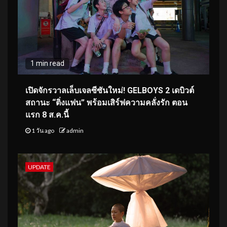
1 min read
เปิดจักรวาลเล็บเจลซีซันใหม่! GELBOYS 2 เดบิวต์
สถานะ “ติ่งแฟน” พร้อมเสิร์ฟความคลั่งรัก ตอน
แรก 8 ส.ค.นี้
1 วัน ago
admin
UPDATE