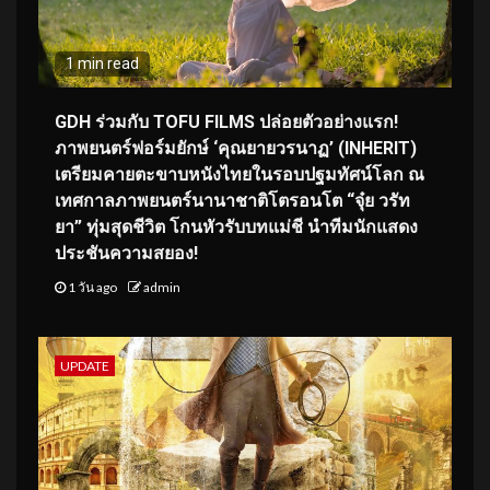
1 min read
GDH ร่วมกับ TOFU FILMS ปล่อยตัวอย่างแรก!
ภาพยนตร์ฟอร์มยักษ์ ‘คุณยายวรนาฏ’ (INHERIT)
เตรียมคายตะขาบหนังไทยในรอบปฐมทัศน์โลก ณ
เทศกาลภาพยนตร์นานาชาติโตรอนโต “จุ๋ย วรัท
ยา” ทุ่มสุดชีวิต โกนหัวรับบทแม่ชี นำทีมนักแสดง
ประชันความสยอง!
1 วัน ago
admin
UPDATE