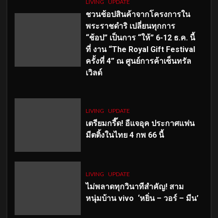
LIVING
UPDATE
ชวนช้อปสินค้าจากโครงการใน
พระราชดำริ เปลี่ยนทุกการ
“ช้อป” เป็นการ “ให้” 6-12 ธ.ค. นี้
ที่ งาน “The Royal Gift Festival
ครั้งที่ 4” ณ ศูนย์การค้าเซ็นทรัล
เวิลด์
LIVING
UPDATE
เตรียมกรี๊ด! อีแจอุค ประกาศแฟน
มีตติ้งในไทย 4 กพ 66 นี้
LIVING
UPDATE
ไม่พลาดทุกวินาทีสำคัญ
! สาม
หนุ่มบ้าน vivo ‘หยิ่น – วอร์ – มีน’