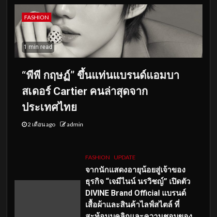
FASHION
1 min read
“พีพี กฤษฏ์” ขึ้นแท่นแบรนด์แอมบา
สเดอร์ Cartier คนล่าสุดจาก
ประเทศไทย
2 เดือน ago
admin
FASHION
UPDATE
จากนักแสดงอายุน้อยสู่เจ้าของ
ธุรกิจ “เจมีไนน์ นรวิชญ์” เปิดตัว
DIVINE Brand Official แบรนด์
เสื้อผ้าและสินค้าไลฟ์สไตล์ ที่
สะท้อนบุคลิกและความชอบของ