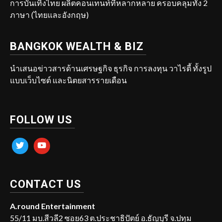
การบันเทิงไทย ผลิตคอนเทนท์ที่หลากหลาย ครอบคลุมทั้ง 2
ภาษา (ไทยและอังกฤษ)
BANGKOK WEALTH & BIZ
นำเสนอข่าวสารด้านเศรษฐกิจ ธุรกิจ การลงทุน วาไรตี้ ทั้งรูป
แบบเว็บไซต์ และนิตยสารรายเดือน
FOLLOW US
twitter
youtube
CONTACT US
A.round Entertainment
55/11 มบ.สีวลี2 ซอย63 ต.ประชาธิปัตย์ อ.ธัญบุรี จ.ปทุม