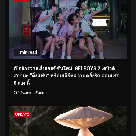
1 min read
เปิดจักรวาลเล็บเจลซีซันใหม่! GELBOYS 2 เดบิวต์
สถานะ “ติ่งแฟน” พร้อมเสิร์ฟความคลั่งรัก ตอนแรก
8 ส.ค.นี้
1 วัน ago
admin
UPDATE