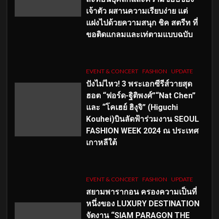
เจ้าตัว ผสานความเรียบง่าย แต่
แฝงไปด้วยความสนุก ชิค สตรีท ที่
ขอติดแกลมและเท่ตามแบบฉบับ
EVENT & CONCERT
FASHION
UPDATE
ปังไม่ไหว! 3 พระเอกซีรีส์วายสุด
ฮอต “ฟอร์ด-ฐิติพงศ์”“Nat Chen”
และ “โคเฮย์ ฮิงุจิ” (Higuchi
Kouhei)บินลัดฟ้าร่วมงาน SEOUL
FASHION WEEK 2024 ณ ประเทศ
เกาหลีใต้
EVENT & CONCERT
FASHION
UPDATE
สยามพารากอน ครองความเป็นที่
หนึ่งของ LUXURY DESTINATION
จัดงาน “SIAM PARAGON THE