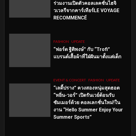
ร่วมงานเปิดตัวคอลเลคชั่นไฮจิ
วเวลรีจากคาร์เทียร์LE VOYAGE
RECOMMENCÉ
FASHION
UPDATE
“ฟอร์ด ฐิติพงษ์” กับ “Trofi”
แบรนด์เสื้อผ้าที่ใฝ่ฝันมาตั้งแต่เด็ก
EVENT & CONCERT
FASHION
UPDATE
“เลดี้ปราง” ควงสองหนุ่มสุดฮอต
“หยิ่น-วอร์” เปิดรันเวย์ต้อนรับ
ซัมเมอร์ด้วย คอลเลกชั่นใหม่!ใน
งาน “Hello Summer Enjoy Your
Summer Sports”