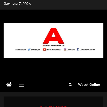
Skip
สิงหาคม 7, 2026
to
content
Primary
Watch Online
Menu
TV & MOVIE
UPDATE