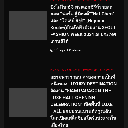
ปังไม่ไหว! 3 พระเอกซีรีส์วายสุด
ฮอต “ฟอร์ด-ฐิติพงศ์”“Nat Chen”
และ “โคเฮย์ ฮิงุจิ” (Higuchi
Kouhei)บินลัดฟ้าร่วมงาน SEOUL
FASHION WEEK 2024 ณ ประเทศ
เกาหลีใต้
2 ปี ago
admin
EVENT & CONCERT
FASHION
UPDATE
สยามพารากอน ครองความเป็นที่
หนึ่งของ LUXURY DESTINATION
จัดงาน “SIAM PARAGON THE
LUXE HALL OPENING
CELEBRATION” เปิดพื้นที่ LUXE
HALL ยกขบวนแบรนด์หรูระดับ
โลกเปิดแฟล็กชิปสโตร์แห่งแรกใน
เมืองไทย