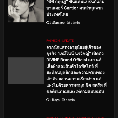
“พีพี กฤษฏ์” ขึ้นแท่นแบรนด์แอม
บาสเดอร์ Cartier คนล่าสุดจาก
ประเทศไทย
2 เดือน ago
admin
FASHION
UPDATE
จากนักแสดงอายุน้อยสู่เจ้าของ
ธุรกิจ “เจมีไนน์ นรวิชญ์” เปิดตัว
DIVINE Brand Official แบรนด์
เสื้อผ้าและสินค้าไลฟ์สไตล์ ที่
สะท้อนบุคลิกและความชอบของ
เจ้าตัว ผสานความเรียบง่าย แต่
แฝงไปด้วยความสนุก ชิค สตรีท ที่
ขอติดแกลมและเท่ตามแบบฉบับ
2 ปี ago
admin
EVENT & CONCERT
FASHION
UPDATE