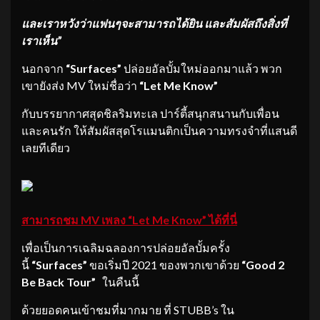
และเราหวังว่าแฟนๆจะสามารถได้ยิน และสัมผัสถึงสิ่งที่
เราเห็น”
นอกจาก
“Surfaces”
ปล่อยอัลบั้มใหม่ออกมาแล้ว พวก
เขายังส่ง MV ใหม่ชื่อว่า
“Let Me Know”
กับบรรยากาศสุดชิลริมทะเล ปาร์ตี้สนุกสนานกับเพื่อน
และคนรัก ให้สัมผัสสุดโรแมนติกเป็นความทรงจำที่แสนดี
เลยทีเดียว
สามารถชม
MV เพลง “Let Me Know” ได้ที่นี่
เพื่อเป็นการเฉลิมฉลองการปล่อยอัลบั้มครั้ง
นี้
“Surfaces”
ขอเริ่มปี 2021 ของพวกเขาด้วย
“
Good 2
Be Back Tour”
ในคืนนี้
ด้วยยอดคนเข้าชมที่มากมาย ที่ STUBB’s ใน