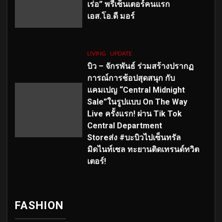
เร่อ” พรีเซ็นเตอร์คนแรก
เอส
.โอ.ดี มอร์
LIVING
UPDATE
บิว – จักรพันธ์ ร่วมสร้างปรากฏ
การณ์การช้อปสุดสนุก กับ
แคมเปญ “Central Midnight
Sale”ในรูปแบบ On The Way
Live ครั้งแรก! ผ่าน Tik Tok
Central Department
Storeส่ง #บะบิวไปเซ็นทรัล
มิดไนท์เซล ทะยานติดเทรนด์ทวิต
เตอร์!
FASHION