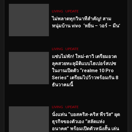
LIVING
UPDATE
ไม่พลาดทุกวินาทีสำคัญ
! สาม
หนุ่มบ้าน vivo ‘หยิ่น – วอร์ – มีน’
LIVING
UPDATE
แซ่บไม่พัก! ใหม่-ดาวิ เตรียมอวด
ลุคสวยทะลุมิติแบบไฮเปอร์สเปซ
ในงานเปิดตัว “realme 10 Pro
Series” เตรียมไปว้าวพร้อมกัน 8
ธันวาคมนี้
LIVING
UPDATE
นั่งแท่น “บอสคริส-คริส พีรวัส” ผุด
ธุรกิจของตัวเอง “สลัดแห่ง
อนาคต” พร้อมเปิดตัวหนังสั้น เล่น