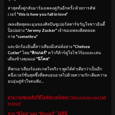
ล่าสุดทั้งคู่กลับมาร้องเพลงคู่กันอีกครั้ง ด้วยการคัฟ
เวอร์
“
this is how you fall in love”
เพลงฮิตสุดละมุนของศิลปินซูเปอร์สตาร์ขวัญใจชาวอินดี้
ป็อปอย่าง
“Jeremy Zucker”
เจ้าของเพลงฮิตตลอด
กาล
“comethru”
และนักร้องอินดี้สาวเสียงมีเสน่ห์อย่าง
“Chelsea
Cutler”
โดย
“ทิกเกอร์
”
คว้ากีต้าร์คู่ใจโชว์ร้องและเล่น
เคียงข้างคุณแม่
“นิโคล
”
ที่พกเอาเสียงร้องสะกดใจจริง ๆ พูดได้คำเดียวว่าเป็นอีก
หนึ่งเวอร์ชั่นสุดซึ้งที่ตลบอบอวลไปด้วยความรัก เติมความ
อบอุ่นสู่หัวใจคนฟัง…
สามารถชมคลิปวิดีโอคัฟเวอร์เพลง “this is how you fall
in love”
จาก “นิโคล” และ “ทิกเกอร์” ได้ที่นี่