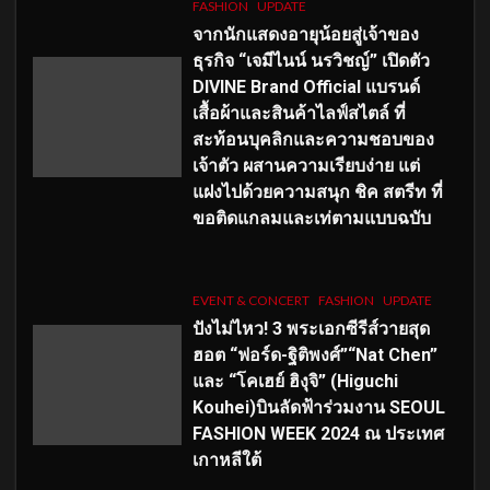
FASHION
UPDATE
จากนักแสดงอายุน้อยสู่เจ้าของ
ธุรกิจ “เจมีไนน์ นรวิชญ์” เปิดตัว
DIVINE Brand Official แบรนด์
เสื้อผ้าและสินค้าไลฟ์สไตล์ ที่
สะท้อนบุคลิกและความชอบของ
เจ้าตัว ผสานความเรียบง่าย แต่
แฝงไปด้วยความสนุก ชิค สตรีท ที่
ขอติดแกลมและเท่ตามแบบฉบับ
EVENT & CONCERT
FASHION
UPDATE
ปังไม่ไหว! 3 พระเอกซีรีส์วายสุด
ฮอต “ฟอร์ด-ฐิติพงศ์”“Nat Chen”
และ “โคเฮย์ ฮิงุจิ” (Higuchi
Kouhei)บินลัดฟ้าร่วมงาน SEOUL
FASHION WEEK 2024 ณ ประเทศ
เกาหลีใต้