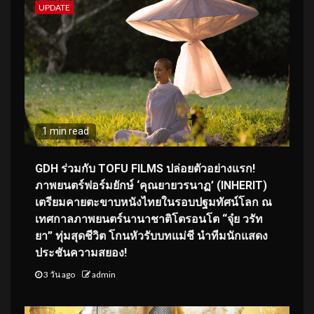
UPDATE
1 min read
GDH ร่วมกับ TOFU FILMS ปล่อยตัวอย่างแรก!
ภาพยนตร์ฟอร์มยักษ์ ‘คุณยายวรนาฏ’ (INHERIT)
เตรียมคายตะขาบหนังไทยในรอบปฐมทัศน์โลก ณ
เทศกาลภาพยนตร์นานาชาติโตรอนโต “จุ๋ย วรัท
ยา” ทุ่มสุดชีวิต โกนหัวรับบทแม่ชี นำทีมนักแสดง
ประชันความสยอง!
3 วัน ago
admin