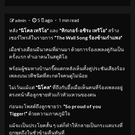
5 ปี ago
admin
1 min read
หลัง
“นิโคล เทริโอ”
และ
“ทิกเกอร์-อชิระ เทริโอ”
สร้าง
เซอร์ไพรส์ในรายการ
“The Wall Song ร้องข้ามกำแพง”
เมื่อช่วงเดือนมีนาคมที่ผ่านมา ด้วยการร้องเพลงคู่กันเป็น
ครั้งแรก ทำเอาคนในสตูดิโอ
พร้อมผู้ชมทางบ้านกรี๊ดแตกหลังเห็นทั้งคู่ประชันเสียงร้อง
เพลงบนเวทีชนิดที่สะกดใจคนดูไม่น้อย
ไม่เว้นแม้แต่
“นิโคล
”
ที่ถึงกับอึ้งเมื่อเห็นคนที่ร้องเพลงอยู่
ตรงหน้าคือลูกชายหัวแก้วหัวแหวนของตน
ก่อนจะโพสต์ถึงลูกชายว่า
“So proud of you
Tigger!”
ด้วยความภาคภูมิใจ
แม้จะเป็นประโยคสั้น ๆ แต่ก็ทำให้กลายเป็นกระแสแรงที่
ถูกพูดถึงในชั่วข้ามคืนทันที