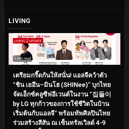
LIVING
LIVING
UPDATE
1 min read
เตรียมกรี๊ดกันให้สนั่น! แอลจีคว้าตัว
“ชิน เยอึน–มินโฮ (SHINee)” บุกไทย
จัดเอ็กซ์คลูซีฟอีเวนต์ในงาน “집들이
by LG ทุกก้าวของการใช้ชีวิตในบ้าน
เริ่มต้นกับแอลจี” พร้อมทัพศิลปินไทย
ร่วมสร้างสีสัน ณ เซ็นทรัลเวิลด์ 4-9