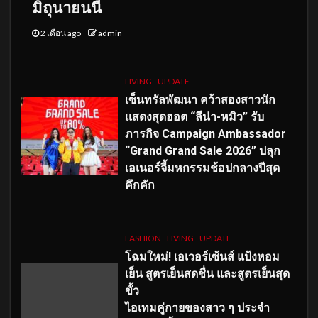
มิถุนายนนี้
2 เดือน ago
admin
LIVING
UPDATE
เซ็นทรัลพัฒนา คว้าสองสาวนัก
แสดงสุดฮอต “ลีน่า-หมิว” รับ
ภารกิจ Campaign Ambassador
“Grand Grand Sale 2026” ปลุก
เอเนอร์จี้มหกรรมช้อปกลางปีสุด
คึกคัก
FASHION
LIVING
UPDATE
โฉมใหม่
! เอเวอร์เซ้นส์ แป้งหอม
เย็น สูตรเย็นสดชื่น และสูตรเย็นสุด
ขั้ว
ไอเทมคู่กายของสาว ๆ ประจำ