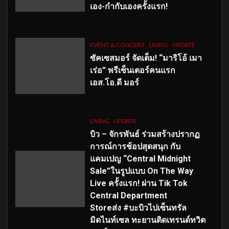
เอง-กำกับเองครั้งแรก!
EVENT & CONCERT
LIVING
UPDATE
ซัคเซสมอร์ จัดเต็ม
!
“มาริโอ้ เมา
เร่อ” พรีเซ็นเตอร์คนแรก
เอส
.โอ.ดี มอร์
LIVING
UPDATE
บิว – จักรพันธ์ ร่วมสร้างปรากฏ
การณ์การช้อปสุดสนุก กับ
แคมเปญ “Central Midnight
Sale”ในรูปแบบ On The Way
Live ครั้งแรก! ผ่าน Tik Tok
Central Department
Storeส่ง #บะบิวไปเซ็นทรัล
มิดไนท์เซล ทะยานติดเทรนด์ทวิต