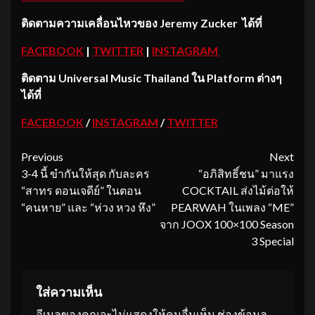
ติดตามความเคลื่อนไหวของ
Jeremy Zucker ได้ที่
FACEBOOK
|
TWITTER
|
INSTAGRAM
ติดตาม
Universal Music Thailand ใน Platform ต่างๆ
ได้ที่
FACEBOOK
/
INSTAGRAM
/
TWITTER
Continue
Previous
Next
3-4 นี้ ขำกันให้สุด กับละคร
“อภิสิทธิ์ชน” มาแรง
Reading
“สาทร ดอนเจดีย์” ในตอน
COCKTAIL ส่งไม้ต่อให้
“คนหาย” และ “ห่วง หวง หึง”
PEARWAH ในเพลง “ME”
จาก JOOX 100×100 Season
3 Special
ใส่ความเห็น
อีเมลของคุณจะไม่แสดงให้คนอื่นเห็น
ช่องข้อมูล