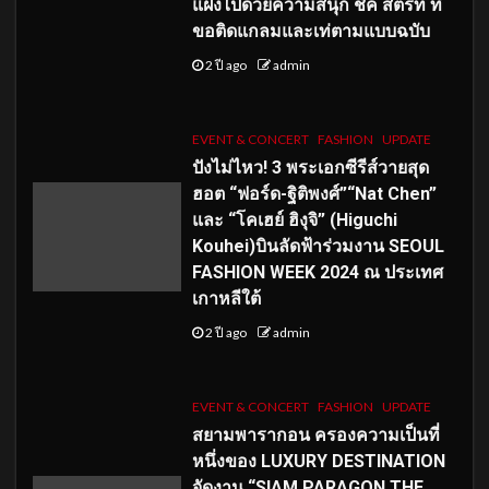
แฝงไปด้วยความสนุก ชิค สตรีท ที่
ขอติดแกลมและเท่ตามแบบฉบับ
2 ปี ago
admin
EVENT & CONCERT
FASHION
UPDATE
ปังไม่ไหว! 3 พระเอกซีรีส์วายสุด
ฮอต “ฟอร์ด-ฐิติพงศ์”“Nat Chen”
และ “โคเฮย์ ฮิงุจิ” (Higuchi
Kouhei)บินลัดฟ้าร่วมงาน SEOUL
FASHION WEEK 2024 ณ ประเทศ
เกาหลีใต้
2 ปี ago
admin
EVENT & CONCERT
FASHION
UPDATE
สยามพารากอน ครองความเป็นที่
หนึ่งของ LUXURY DESTINATION
จัดงาน “SIAM PARAGON THE