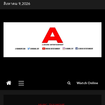
Skip
สิงหาคม 9, 2026
to
content
Primary
Watch Online
Menu
MUSIC
TV & MOVIE