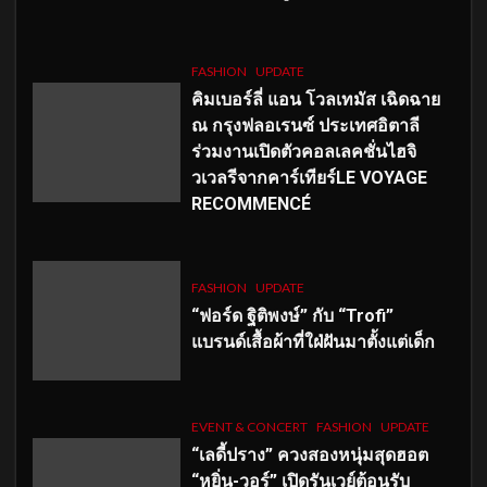
FASHION
UPDATE
คิมเบอร์ลี่ แอน โวลเทมัส เฉิดฉาย
ณ กรุงฟลอเรนซ์ ประเทศอิตาลี
ร่วมงานเปิดตัวคอลเลคชั่นไฮจิ
วเวลรีจากคาร์เทียร์LE VOYAGE
RECOMMENCÉ
FASHION
UPDATE
“ฟอร์ด ฐิติพงษ์” กับ “Trofi”
แบรนด์เสื้อผ้าที่ใฝ่ฝันมาตั้งแต่เด็ก
EVENT & CONCERT
FASHION
UPDATE
“เลดี้ปราง” ควงสองหนุ่มสุดฮอต
“หยิ่น-วอร์” เปิดรันเวย์ต้อนรับ