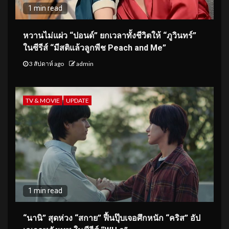
1 min read
หวานไม่แผ่ว “ปอนด์” ยกเวลาทั้งชีวิตให้ “ภูวินทร์”
ในซีรีส์ “มีสติแล้วลูกพีช Peach and Me”
3 สัปดาห์ ago
admin
TV & MOVIE
UPDATE
1 min read
“นานิ” สุดห่วง “สกาย” ฟื้นปุ๊บเจอศึกหนัก “คริส” อัป