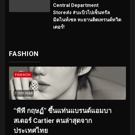
Central Department
Storeส่ง #บะบิวไปเซ็นทรัล
มิดไนท์เซล ทะยานติดเทรนด์ทวิต
เตอร์!
FASHION
FASHION
1 min read
“พีพี กฤษฏ์” ขึ้นแท่นแบรนด์แอมบา
สเดอร์ Cartier คนล่าสุดจาก
ประเทศไทย