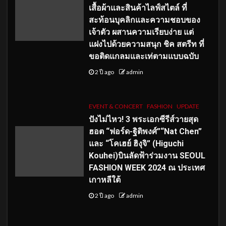
เสื้อผ้าและสินค้าไลฟ์สไตล์ ที่
สะท้อนบุคลิกและความชอบของ
เจ้าตัว ผสานความเรียบง่าย แต่
แฝงไปด้วยความสนุก ชิค สตรีท ที่
ขอติดแกลมและเท่ตามแบบฉบับ
2 ปี ago
admin
EVENT & CONCERT
FASHION
UPDATE
ปังไม่ไหว! 3 พระเอกซีรีส์วายสุด
ฮอต “ฟอร์ด-ฐิติพงศ์”“Nat Chen”
และ “โคเฮย์ ฮิงุจิ” (Higuchi
Kouhei)บินลัดฟ้าร่วมงาน SEOUL
FASHION WEEK 2024 ณ ประเทศ
เกาหลีใต้
2 ปี ago
admin