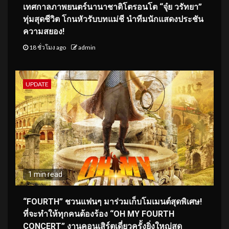
เทศกาลภาพยนตร์นานาชาติโตรอนโต “จุ๋ย วรัทยา”
ทุ่มสุดชีวิต โกนหัวรับบทแม่ชี นำทีมนักแสดงประชัน
ความสยอง!
18 ชั่วโมง ago
admin
UPDATE
1 min read
“FOURTH” ชวนแฟนๆ มาร่วมเก็บโมเมนต์สุดพิเศษ!
ที่จะทำให้ทุกคนต้องร้อง “OH MY FOURTH
CONCERT” งานคอนเสิร์ตเดี่ยวครั้งยิ่งใหญ่สุด