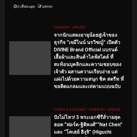
2 เดือน ago
admin
FASHION
UPDATE
จากนักแสดงอายุน้อยสู่เจ้าของ
ธุรกิจ “เจมีไนน์ นรวิชญ์” เปิดตัว
DIVINE Brand Official แบรนด์
เสื้อผ้าและสินค้าไลฟ์สไตล์ ที่
สะท้อนบุคลิกและความชอบของ
เจ้าตัว ผสานความเรียบง่าย แต่
แฝงไปด้วยความสนุก ชิค สตรีท ที่
ขอติดแกลมและเท่ตามแบบฉบับ
EVENT & CONCERT
FASHION
UPDATE
ปังไม่ไหว! 3 พระเอกซีรีส์วายสุด
ฮอต “ฟอร์ด-ฐิติพงศ์”“Nat Chen”
และ “โคเฮย์ ฮิงุจิ” (Higuchi