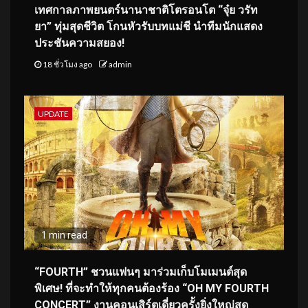
เทศกาลภาพยนตร์นานาชาติโตรอนโต “จุ๋ย วรัท
ยา” ทุ่มสุดชีวิต โกนหัวรับบทแม่ชี นำทีมนักแสดง
ประชันความสยอง!
18 ชั่วโมง ago
admin
UPDATE
1 min read
“FOURTH” ชวนแฟนๆ มาร่วมเก็บโมเมนต์สุด
พิเศษ! ที่จะทำให้ทุกคนต้องร้อง “OH MY FOURTH
CONCERT” งานคอนเสิร์ตเดี่ยวครั้งยิ่งใหญ่สุด