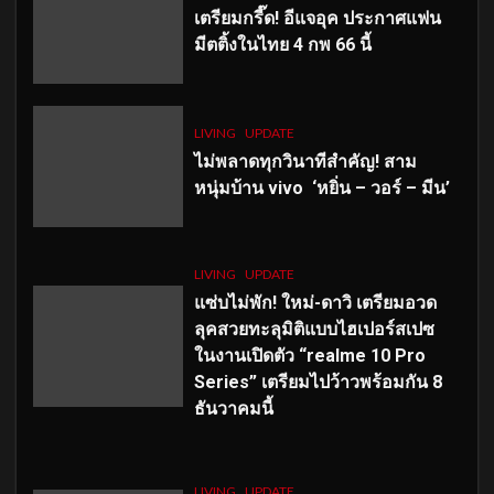
เตรียมกรี๊ด! อีแจอุค ประกาศแฟน
มีตติ้งในไทย 4 กพ 66 นี้
LIVING
UPDATE
ไม่พลาดทุกวินาทีสำคัญ
! สาม
หนุ่มบ้าน vivo ‘หยิ่น – วอร์ – มีน’
LIVING
UPDATE
แซ่บไม่พัก! ใหม่-ดาวิ เตรียมอวด
ลุคสวยทะลุมิติแบบไฮเปอร์สเปซ
ในงานเปิดตัว “realme 10 Pro
Series” เตรียมไปว้าวพร้อมกัน 8
ธันวาคมนี้
LIVING
UPDATE