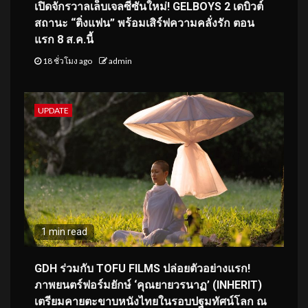
เปิดจักรวาลเล็บเจลซีซันใหม่! GELBOYS 2 เดบิวต์
สถานะ “ติ่งแฟน” พร้อมเสิร์ฟความคลั่งรัก ตอน
แรก 8 ส.ค.นี้
18 ชั่วโมง ago
admin
UPDATE
1 min read
GDH ร่วมกับ TOFU FILMS ปล่อยตัวอย่างแรก!
ภาพยนตร์ฟอร์มยักษ์ ‘คุณยายวรนาฏ’ (INHERIT)
เตรียมคายตะขาบหนังไทยในรอบปฐมทัศน์โลก ณ