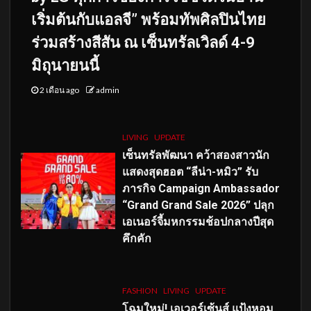
เริ่มต้นกับแอลจี” พร้อมทัพศิลปินไทย
ร่วมสร้างสีสัน ณ เซ็นทรัลเวิลด์ 4-9
มิถุนายนนี้
2 เดือน ago
admin
LIVING
UPDATE
เซ็นทรัลพัฒนา คว้าสองสาวนัก
แสดงสุดฮอต “ลีน่า-หมิว” รับ
ภารกิจ Campaign Ambassador
“Grand Grand Sale 2026” ปลุก
เอเนอร์จี้มหกรรมช้อปกลางปีสุด
คึกคัก
FASHION
LIVING
UPDATE
โฉมใหม่
! เอเวอร์เซ้นส์ แป้งหอม