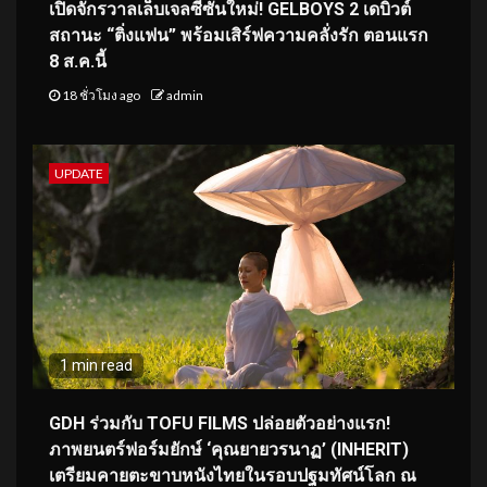
เปิดจักรวาลเล็บเจลซีซันใหม่! GELBOYS 2 เดบิวต์
สถานะ “ติ่งแฟน” พร้อมเสิร์ฟความคลั่งรัก ตอนแรก
8 ส.ค.นี้
18 ชั่วโมง ago
admin
UPDATE
1 min read
GDH ร่วมกับ TOFU FILMS ปล่อยตัวอย่างแรก!
ภาพยนตร์ฟอร์มยักษ์ ‘คุณยายวรนาฏ’ (INHERIT)
เตรียมคายตะขาบหนังไทยในรอบปฐมทัศน์โลก ณ