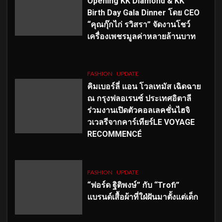
Opening KK Diamond & KK
Birth Day Gala Dinner โดย CEO
“คุณกุ๊กไก่ รวิสรา” จัดงานโชว์
เครื่องเพชรมูลค่าหลายล้านบาท
FASHION
UPDATE
คิมเบอร์ลี่ แอน โวลเทมัส เฉิดฉาย
ณ กรุงฟลอเรนซ์ ประเทศอิตาลี
ร่วมงานเปิดตัวคอลเลคชั่นไฮจิ
วเวลรีจากคาร์เทียร์LE VOYAGE
RECOMMENCÉ
FASHION
UPDATE
“ฟอร์ด ฐิติพงษ์” กับ “Trofi”
แบรนด์เสื้อผ้าที่ใฝ่ฝันมาตั้งแต่เด็ก