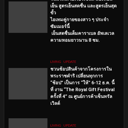
เย็น สูตรเย็นสดชื่น และสูตรเย็นสุด
ขั้ว
ไอเทมคู่กายของสาว ๆ ประจำ
ซัมเมอร์นี้
เย็นสดชื่นเต็มคาราเบล อัพเลเวล
ความหอมยาวนาน
8
ชม.
LIVING
UPDATE
ชวนช้อปสินค้าจากโครงการใน
พระราชดำริ เปลี่ยนทุกการ
“ช้อป” เป็นการ “ให้” 6-12 ธ.ค. นี้
ที่ งาน “The Royal Gift Festival
ครั้งที่ 4” ณ ศูนย์การค้าเซ็นทรัล
เวิลด์
LIVING
UPDATE