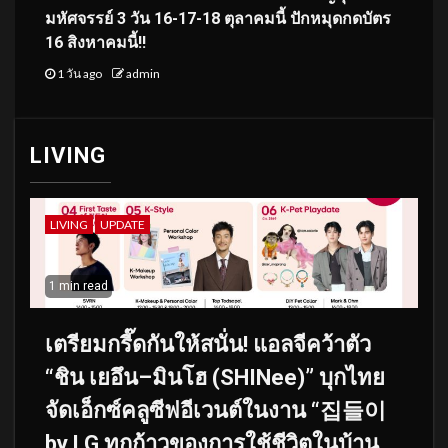
มหัศจรรย์ 3 วัน 16-17-18 ตุลาคมนี้ ปักหมุดกดบัตร
16 สิงหาคมนี้!!
1 วัน ago
admin
LIVING
LIVING
UPDATE
1 min read
เตรียมกรี๊ดกันให้สนั่น! แอลจีคว้าตัว
“ชิน เยอึน–มินโฮ (SHINee)” บุกไทย
จัดเอ็กซ์คลูซีฟอีเวนต์ในงาน “집들이
by LG ทุกก้าวของการใช้ชีวิตในบ้าน