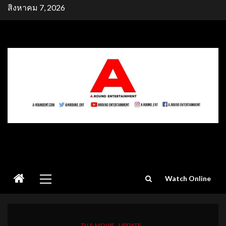
Skip
สิงหาคม 7, 2026
to
content
Primary
Watch Online
Menu
TV & MOVIE
UPDATE