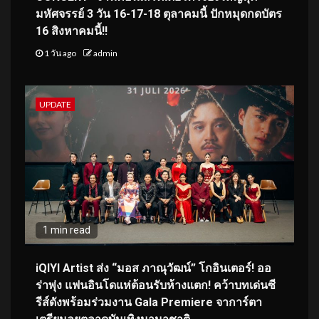
มหัศจรรย์ 3 วัน 16-17-18 ตุลาคมนี้ ปักหมุดกดบัตร
16 สิงหาคมนี้!!
1 วัน ago
admin
UPDATE
1 min read
iQIYI Artist ส่ง “มอส ภาณุวัฒน์” โกอินเตอร์! ออ
ร่าพุ่ง แฟนอินโดแห่ต้อนรับห้างแตก! คว้าบทเด่นซี
รีส์ดังพร้อมร่วมงาน Gala Premiere จาการ์ตา