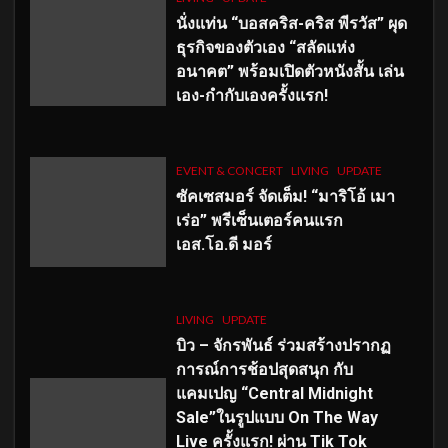
นั่งแท่น “บอสคริส-คริส พีรวัส” ผุด
ธุรกิจของตัวเอง “สลัดแห่ง
อนาคต” พร้อมเปิดตัวหนังสั้น เล่น
เอง-กำกับเองครั้งแรก!
EVENT & CONCERT
LIVING
UPDATE
ซัคเซสมอร์ จัดเต็ม
!
“มาริโอ้ เมา
เร่อ” พรีเซ็นเตอร์คนแรก
เอส
.โอ.ดี มอร์
LIVING
UPDATE
บิว – จักรพันธ์ ร่วมสร้างปรากฏ
การณ์การช้อปสุดสนุก กับ
แคมเปญ “Central Midnight
Sale”ในรูปแบบ On The Way
Live ครั้งแรก! ผ่าน Tik Tok