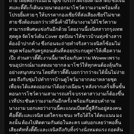
ถ่าย โดยพิธีกรแนะนำผู้เข้าประกวดเรียงตามลำดับ ซึ่งเจนิ
สและติ๊ต๊ะก็เดินนวยนาดออกมาโชว์ความงามพร้อมทั้ง
โปรยยิ้มสวย ๆ ให้บรรดากองเชียร์ที่ส่งเสียงเชียร์ไม่ขาด
สาย ซึ่งต้องบอกว่าเวทีนี้เค้ามีให้นางงามได้โชว์ความ
สามารถพิเศษแข่งกันอีกด้วย โดยงานนี้เจนิสสาวกรุงเทพ
สุดคูล จัดโชว์เต้น Cover สุดปังมาให้ชาวบ้านทุ่งช้างสาร
ต้องอ้าปากค้าง ซึ่งก่อนจะถ่ายทำจริงสาวเจนิสก็ซ้อมไม่
หยุด พร้อมกับครูสอนเต้นที่คอยประกบดูท่าให้เพื่อความ
เป๊ะ ส่วนสาวติ๊ต๊ะงานนี้มาพร้อมกับความ Woww เพราะ
ขนอุปกรณ์มาแสดงมายากล มาโชว์ให้ทุกคนต้องลุ้นกัน
อย่างสนุกสนาน โดยที่สาวติ๊ต๊ะบอกว่ากว่าจะได้นั้นไม่ง่าย
เลย ถึงกับซุ่มไปทำการบ้านดูโชว์มายากลมาหลายชุด
เพื่อจะได้แสดงออกมาได้อย่างเนียน ๆ หลังจากเสร็จสิ้นขั้น
ตอนการโชว์ความสามารถเสร็จ บรรดาสาวงามก็ต้องขึ้น
เวทีประชันความงามกันอีกครั้ง พร้อมกับตอบคำถาม
นางงาม บอกเลยว่างานนี้คะแนนเบียดบี้สูสีกันอยู่สองคน
คือติ๊ต๊ะและเจนิส แต่ใครจะชนะ หรือได้ใจ ได้คะแนน มง
ลงนั้น ต้องไปติดตามกันต่อในละคร แต่บอกเลยว่าพอสิ้น
เสียงคัททั้งติ๊ต๊ะและเจนิสถึงกับทิ้งร่างนั่งหมดแรง ถอดส้น