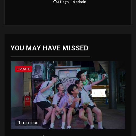
3 ปี ago
admin
YOU MAY HAVE MISSED
UPDATE
1 min read