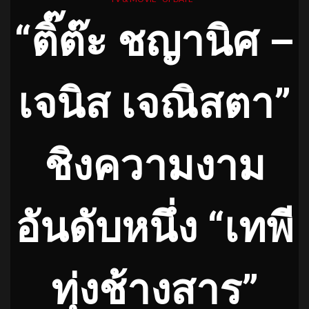
“ติ๊ต๊ะ ชญานิศ –
เจนิส เจณิสตา”
ชิงความงาม
อันดับหนึ่ง “เทพี
ทุ่งช้างสาร”