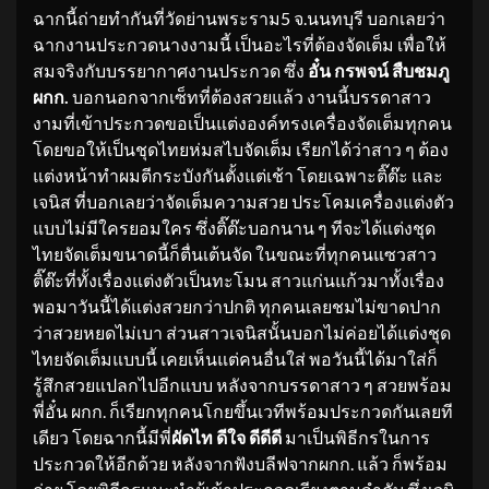
ฉากนี้ถ่ายทำกันที่วัดย่านพระราม5 จ.นนทบุรี บอกเลยว่า
ฉากงานประกวดนางงามนี้ เป็นอะไรที่ต้องจัดเต็ม เพื่อให้
สมจริงกับบรรยากาศงานประกวด ซึ่ง
อั๋น กรพจน์ สืบชมภู
ผกก.
บอกนอกจากเซ็ทที่ต้องสวยแล้ว งานนี้บรรดาสาว
งามที่เข้าประกวดขอเป็นแต่งองค์ทรงเครื่องจัดเต็มทุกคน
โดยขอให้เป็นชุดไทยห่มสไบจัดเต็ม เรียกได้ว่าสาว ๆ ต้อง
แต่งหน้าทำผมตีกระบังกันตั้งแต่เช้า โดยเฉพาะติ๊ต๊ะ และ
เจนิส ที่บอกเลยว่าจัดเต็มความสวย ประโคมเครื่องแต่งตัว
แบบไม่มีใครยอมใคร ซึ่งติ๊ต๊ะบอกนาน ๆ ทีจะได้แต่งชุด
ไทยจัดเต็มขนาดนี้ก็ตื่นเต้นจัด ในขณะที่ทุกคนแซวสาว
ติ๊ต๊ะที่ทั้งเรื่องแต่งตัวเป็นทะโมน สาวแก่นแก้วมาทั้งเรื่อง
พอมาวันนี้ได้แต่งสวยกว่าปกติ ทุกคนเลยชมไม่ขาดปาก
ว่าสวยหยดไม่เบา ส่วนสาวเจนิสนั้นบอกไม่ค่อยได้แต่งชุด
ไทยจัดเต็มแบบนี้ เคยเห็นแต่คนอื่นใส่ พอวันนี้ได้มาใส่ก็
รู้สึกสวยแปลกไปอีกแบบ หลังจากบรรดาสาว ๆ สวยพร้อม
พี่อั๋น ผกก. ก็เรียกทุกคนโกยขึ้นเวทีพร้อมประกวดกันเลยที
เดียว โดยฉากนี้มีพี่
ผัดไท ดีใจ ดีดีดี
มาเป็นพิธีกรในการ
ประกวดให้อีกด้วย หลังจากฟังบลีฟจากผกก. แล้ว ก็พร้อม