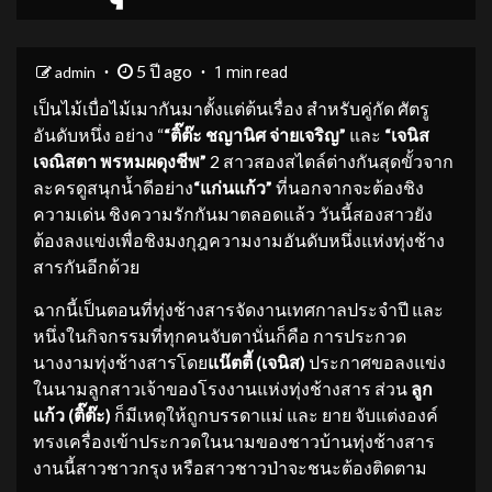
5 ปี ago
admin
1 min read
เป็นไม้เบื่อไม้เมากันมาตั้งแต่ต้นเรื่อง สำหรับคู่กัด ศัตรู
อันดับหนึ่ง อย่าง “
“ติ๊ต๊ะ ชญานิศ จ่ายเจริญ”
และ
“เจนิส
เจณิสตา พรหมผดุงชีพ”
2 สาวสองสไตล์ต่างกันสุดขั้วจาก
ละครดูสนุกน้ำดีอย่าง
“แก่นแก้ว”
ที่นอกจากจะต้องชิง
ความเด่น ชิงความรักกันมาตลอดแล้ว วันนี้สองสาวยัง
ต้องลงแข่งเพื่อชิงมงกุฎความงามอันดับหนึ่งแห่งทุ่งช้าง
สารกันอีกด้วย
ฉากนี้เป็นตอนที่ทุ่งช้างสารจัดงานเทศกาลประจำปี และ
หนึ่งในกิจกรรมที่ทุกคนจับตานั่นก็คือ การประกวด
นางงามทุ่งช้างสารโดย
แน๊ตตี้ (เจนิส)
ประกาศขอลงแข่ง
ในนามลูกสาวเจ้าของโรงงานแห่งทุ่งช้างสาร ส่วน
ลูก
แก้ว (ติ๊ต๊ะ)
ก็มีเหตุให้ถูกบรรดาแม่ และ ยาย จับแต่งองค์
ทรงเครื่องเข้าประกวดในนามของชาวบ้านทุ่งช้างสาร
งานนี้สาวชาวกรุง หรือสาวชาวป่าจะชนะต้องติดตาม