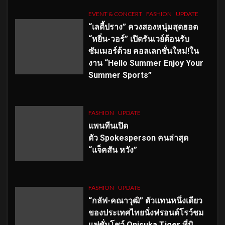
EVENT & CONCERT
FASHION
UPDATE
“เลดี้ปราง” ควงสองหนุ่มสุดฮอต
“หยิ่น-วอร์” เปิดรันเวย์ต้อนรับ
ซัมเมอร์ด้วย คอลเลกชั่นใหม่!ใน
งาน “Hello Summer Enjoy Your
Summer Sports”
FASHION
UPDATE
แพนทีนเปิด
ตัว
Spokesperson คนล่าสุด
“แจ็คสัน หวัง”
FASHION
UPDATE
“กลัฟ-คณาวุฒิ” ตัวแทนหนึ่งเดียว
ของประเทศไทยนั่งฟรอนต์โรว์ชม
แฟชั่นโชว์ Onisuka Tiger ที่มิ