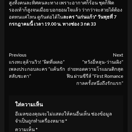
สูงทิ้งคนละทิศคนละทาง เพราะอากาศก็ร้อน ชุดก็ฟิต
รองเท้าก็สูงจนเมื่อย บอกยอมใจแล้ว ว่ากว่าจะสวยได้ต้อง
อดทนแค่ไหน ดูกันต่อได้ใน
ละคร “แก่นแก้ว” วันพุธที่ 7
กรกฎาคมนี้ เวลา 19.00 น. ทางช่อง 3 กด 33
Continue
Previous
Next
แรงทะลุล้านวิว! “ผิดที่เผลอ”
“หวังอี่หลุน-ว่านเผิง”
Reading
เพลงประกอบละคร “แค้นรัก
ถ่ายทอดความโรแมนติกสุด
สลับชะตา”
ฟิน ผ่านซีรีส์ “First Romance
กาลครั้งหนึ่งถึงรักแรก”
ใส่ความเห็น
อีเมลของคุณจะไม่แสดงให้คนอื่นเห็น
ช่องข้อมูล
จำเป็นถูกทำเครื่องหมาย
*
ความเห็น
*