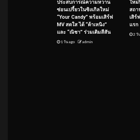
ประสบการณ์ความหวาน
ใหม่
ซ่อนเปรี้ยวในซิงเกิลใหม่
สถาน
“Your Candy” พร้อมเสิร์ฟ
เสิร
MV สดใส ได้ “ต้าเหนิง”
แรก 8
และ “ณิชา” ร่วมเติมสีสัน
2 วั
1 วัน ago
admin