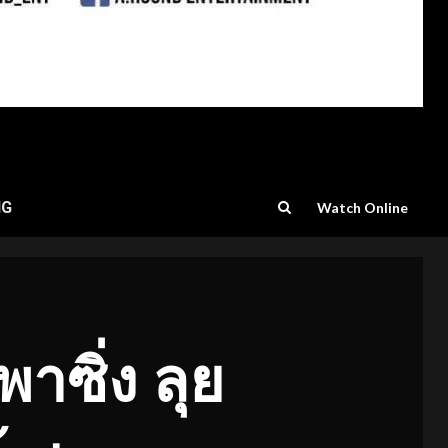
NG
Watch Online
าซิ่ง ลุย