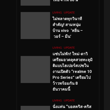
LIVING
UPDATE
ไม่พลาดทุกวินาที
สำคัญ
! สามหนุ่ม
บ้าน vivo ‘หยิ่น –
วอร์ – มีน’
LIVING
UPDATE
แซ่บไม่พัก! ใหม่-ดาวิ
เตรียมอวดลุคสวยทะลุมิ
ติแบบไฮเปอร์สเปซใน
งานเปิดตัว “realme 10
Pro Series” เตรียมไป
ว้าวพร้อมกัน 8
ธันวาคมนี้
LIVING
UPDATE
นั่งแท่น “บอสคริส-คริส