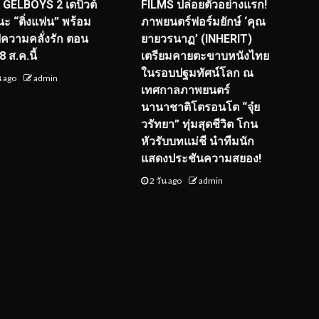
! GELBOYS 2 เดบิวต์
FILMS ปล่อยตัวอย่างแรก!
ะ “ติ่งแฟน” พร้อม
ภาพยนตร์ฟอร์มยักษ์ ‘คุณ
์ฟความคลั่งรัก ตอน
ยายวรนาฏ’ (INHERIT)
 ส.ค.นี้
เตรียมคายตะขาบหนังไทย
ในรอบปฐมทัศน์โลก ณ
น ago
admin
เทศกาลภาพยนตร์
นานาชาติโตรอนโต “จุ๋ย
วรัทยา” ทุ่มสุดชีวิต โกน
หัวรับบทแม่ชี นำทีมนัก
แสดงประชันความสยอง!
2 วัน ago
admin