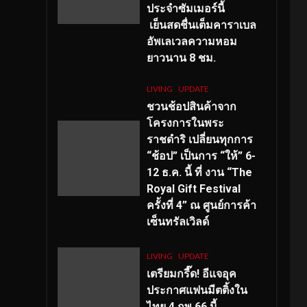
ประจำซัมเมอร์นี้
เย็นสดชื่นเต็มคาราเบล
อัพเลเวลความหอม
ยาวนาน
8
ชม.
LIVING
UPDATE
ชวนช้อปสินค้าจาก
โครงการในพระ
ราชดำริ เปลี่ยนทุกการ
“ช้อป” เป็นการ “ให้” 6-
12 ธ.ค. นี้ ที่ งาน “The
Royal Gift Festival
ครั้งที่ 4” ณ ศูนย์การค้า
เซ็นทรัลเวิลด์
LIVING
UPDATE
เตรียมกรี๊ด! อีแจอุค
ประกาศแฟนมีตติ้งใน
ไทย 4 กพ 66 นี้