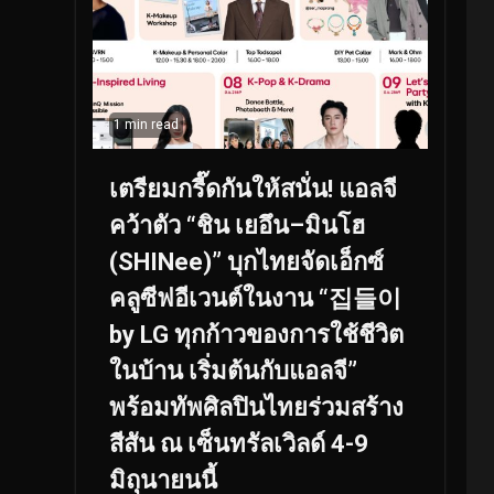
1 min read
เตรียมกรี๊ดกันให้สนั่น! แอลจี
คว้าตัว “ชิน เยอึน–มินโฮ
(SHINee)” บุกไทยจัดเอ็กซ์
คลูซีฟอีเวนต์ในงาน “집들이
by LG ทุกก้าวของการใช้ชีวิต
ในบ้าน เริ่มต้นกับแอลจี”
พร้อมทัพศิลปินไทยร่วมสร้าง
สีสัน ณ เซ็นทรัลเวิลด์ 4-9
มิถุนายนนี้