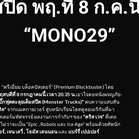
ปีด พฤ.ที่ 8 ก.ค.นี
“MONO29”
“พรีเมี่ยม บล็อคบัสเตอร์” (Premium Blockbuster) โดย
บดีที่ 8 กรกฎาคมนี้ เวลา 20.35 น.
เอาใจคอหนังผจญภัย-
บิ๊กฟุตตะลุยเต็มสปีด (
Monster Trucks)”
พบความแสบสัน
ทิล”
จากแมคกายเวอร์ สู่บทนักเรียนไฮสคูลอเมริกันที่มา
มอนสเตอร์มหัศจรรย์ ผลงานการกำกับฯ ของ
“คริส เวจ”
ที่เคย
่ว่าจะเป็น “Epic , Robots และ Ice Age” พร้อมด้วยทัพนัก
อร์
, เจน เลวี่ , โธมัส เลนนอน
และ
แบร์รี่ เปปเปอร์