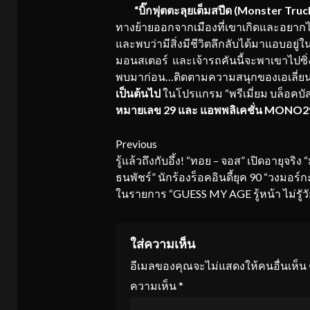
“บิ๊กฟุตตะลุยเต็มสปีด (Monster Truc
ทางย้ายออกจากเมืองที่เขาเกิดและอยากไปใ
และพบว่ามีสิ่งมีชีวิตลึกลับได้มาแอบอย
มอนสเตอร์ และเจ้ารถคันนี้จะพาเขาไปซิ
พบมาก่อน…ติดตามความสนุกของเอเลี่ยน
เป็นต้นไป
ในโปรแกรม “พรีเมี่ยม บล็อคบั
หมายเลข 29 และ แอพพลิเคชั่น MONO2
Continue
Previous
รู้แล้วถึงกับอึ้ง! “ทอย – จอส” เปิดอายุจริง 
Reading
ธนพัชร์” นักร้องร็อคอินดี้ยุค 90 “วงมอร์
ในรายการ “GUESS MY AGE รู้หน้า ไม่รูัวั
ใส่ความเห็น
อีเมลของคุณจะไม่แสดงให้คนอื่นเห็น
ความเห็น
*