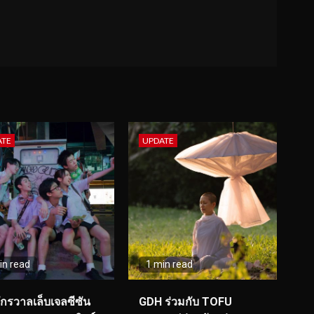
ATE
UPDATE
in read
1 min read
จักรวาลเล็บเจลซีซัน
GDH ร่วมกับ TOFU