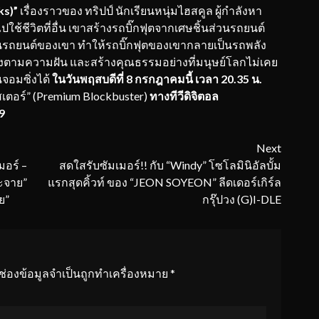
ks)”
เรื่องราวของ ทริปป์ นักเรียนหนุ่มไฮสคูล ผู้กำลังหา
ช้ชีวิตที่อื่น เขาสร้างรถบิ๊กฟุตจากเศษชิ้นส่วนรถยนต์
ู่ในรถยนต์ของเขา ทำให้รถบิ๊กฟุตของเขากลายเป็นรถพลัง
่งตามความฝัน และสร้างคุณธรรมอย่างที่มนุษย์โลกไม่เคย
จอมซิ่งได้
ในวันพฤสบดีที่ 8 กรกฎาคมนี้ เวลา 20.35 น.
สเตอร์” (Premium Blockbuster)
ทางทีวีดิจิตอล
9
Next
“มอร์ –
สดใสรับซัมเมอร์!! กับ “Windy” โซโลมินิอัลบั้ม
กะจาย”
แรกสุดคิ้วท์ ของ “JEON SOYEON” ลีดเดอร์เกิร์ล
ย”
กรุ๊ปวง (G)I-DLE
ช่องข้อมูลจำเป็นถูกทำเครื่องหมาย
*