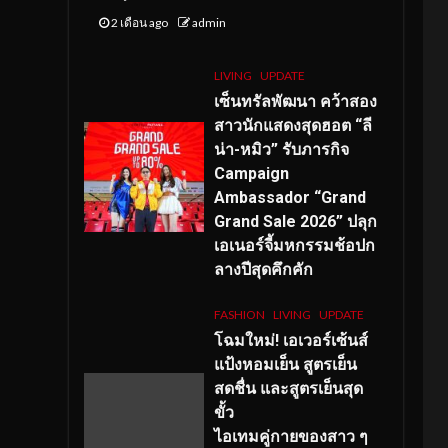
2 เดือน ago
admin
LIVING
UPDATE
เซ็นทรัลพัฒนา คว้าสอง
สาวนักแสดงสุดฮอต “ลี
น่า-หมิว” รับภารกิจ
Campaign
Ambassador “Grand
Grand Sale 2026” ปลุก
เอเนอร์จี้มหกรรมช้อปก
ลางปีสุดคึกคัก
FASHION
LIVING
UPDATE
โฉมใหม่
! เอเวอร์เซ้นส์
แป้งหอมเย็น สูตรเย็น
สดชื่น และสูตรเย็นสุด
ขั้ว
ไอเทมคู่กายของสาว ๆ