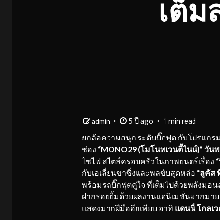
เต็มส
5 ปี ago
admin
1 min read
ยกล้อความสนุก ระดับบิ๊กฟุต กับโปรแกรม 
ช่อง
“
MONO29 (โมโนทเวนตี้ไนน์)” วันพฤส
ไซไฟ สไตล์ครอบครัวในภาพยนตร์เรื่อง
“
กับเอเลี่ยนขาซิ่งและพลขับสุดหล่อ
“ลูคัส 
พร้อมรถบิ๊กฟุตคู่ใจ ที่เต็มไปด้วยพลัง
ฝากรอยยิ้มด้วยผลงานแอนิเมชั่นมากมาย ไม
แสดงมากฝีมืออีกเพียบ อาทิ
แดนนี่ โกลเว