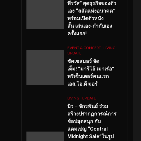
พีรวัส” ผุดธุรกิจของตัว
เอง “สลัดแห่งอนาคต”
พร้อมเปิดตัวหนัง
สั้น เล่นเอง-กำกับเอง
ครั้งแรก!
EVENT & CONCERT
LIVING
UPDATE
ซัคเซสมอร์ จัด
เต็ม
!
“มาริโอ้ เมาเร่อ”
พรีเซ็นเตอร์คนแรก
เอส
.โอ.ดี มอร์
LIVING
UPDATE
บิว – จักรพันธ์ ร่วม
สร้างปรากฏการณ์การ
ช้อปสุดสนุก กับ
แคมเปญ “Central
Midnight Sale”ในรูป