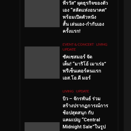
พีรวัส” ผุดธุรกิจของตัว
เอง “สลัดแห่งอนาคต”
พร้อมเปิดตัวหนัง
สั้น เล่นเอง-กำกับเอง
ครั้งแรก!
EVENT & CONCERT
LIVING
UPDATE
ซัคเซสมอร์ จัด
เต็ม
!
“มาริโอ้ เมาเร่อ”
พรีเซ็นเตอร์คนแรก
เอส
.โอ.ดี มอร์
LIVING
UPDATE
บิว – จักรพันธ์ ร่วม
สร้างปรากฏการณ์การ
ช้อปสุดสนุก กับ
แคมเปญ “Central
Midnight Sale”ในรูป