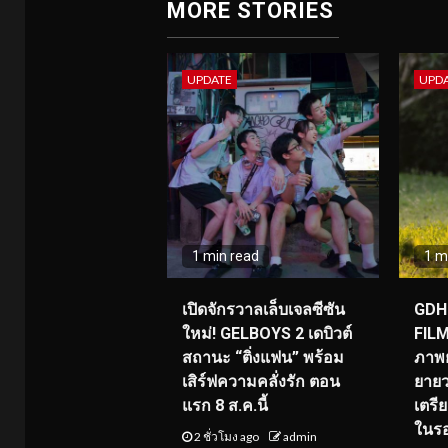
MORE STORIES
UPDATE
UPD
1 min read
1 m
เปิดจักรวาลเล็บเจลซีซัน
GDH 
ใหม่! GELBOYS 2 เดบิวต์
FILM
สถานะ “ติ่งแฟน” พร้อม
ภาพย
เสิร์ฟความคลั่งรัก ตอน
ยายว
แรก 8 ส.ค.นี้
เตร
ในร
2 ชั่วโมง ago
admin