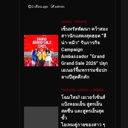
2 เดือน ago
admin
LIVING
UPDATE
เซ็นทรัลพัฒนา คว้าสอง
สาวนักแสดงสุดฮอต “ลี
น่า-หมิว” รับภารกิจ
Campaign
Ambassador “Grand
Grand Sale 2026” ปลุก
เอเนอร์จี้มหกรรมช้อปก
ลางปีสุดคึกคัก
FASHION
LIVING
UPDATE
โฉมใหม่
! เอเวอร์เซ้นส์
แป้งหอมเย็น สูตรเย็น
สดชื่น และสูตรเย็นสุด
ขั้ว
ไอเทมคู่กายของสาว ๆ