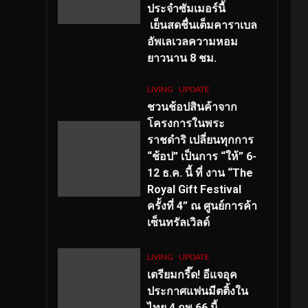
ประจำซัมเมอร์นี้
เย็นสดชื่นเต็มคาราเบล
อัพเลเวลความหอม
ยาวนาน
8
ชม.
LIVING
UPDATE
ชวนช้อปสินค้าจาก
โครงการในพระ
ราชดำริ เปลี่ยนทุกการ
“ช้อป” เป็นการ “ให้” 6-
12 ธ.ค. นี้ ที่ งาน “The
Royal Gift Festival
ครั้งที่ 4” ณ ศูนย์การค้า
เซ็นทรัลเวิลด์
LIVING
UPDATE
เตรียมกรี๊ด! อีแจอุค
ประกาศแฟนมีตติ้งใน
ไทย 4 กพ 66 นี้