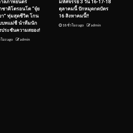
กาลภาพยนตร์
มหัศจรรย์ 3 วัน 16-17-18
ชาติโตรอนโต “จุ๋ย
ตุลาคมนี้ ปักหมุดกดบัตร
า” ทุ่มสุดชีวิต โกน
16 สิงหาคมนี้!!
ับบทแม่ชี นำทีมนัก
18 ชั่วโมง ago
admin
งประชันความสยอง!
่วโมง ago
admin