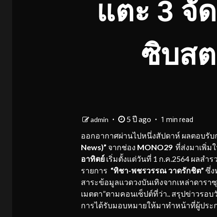
แตะ 3 จัดว
ซิบสตา
5 ปี ago
admin
1 min read
ออกอากาศผ่านไปหนึ่งสัปดาห์ ผลตอบรับ
News)”
จากช่อง
MONO29
ที่ส่งมาเพิ่
อาทิตย์
เริ่มตั้งแต่วันที่ 1 ก.ค.2564 ผลส
รายการ
“ทิชา-พชรวรรณ วาดรักชิต”
ซึ่
สาระข้อมูลแวดวงบันเทิงจากเหล่าดาราซุ
เมตตา”ตามคอนเซ็ปต์ที่ว่า.. สรุปข่าวรอบ
การได้รับมอบหมายให้มาทำหน้าที่ผู้ประก