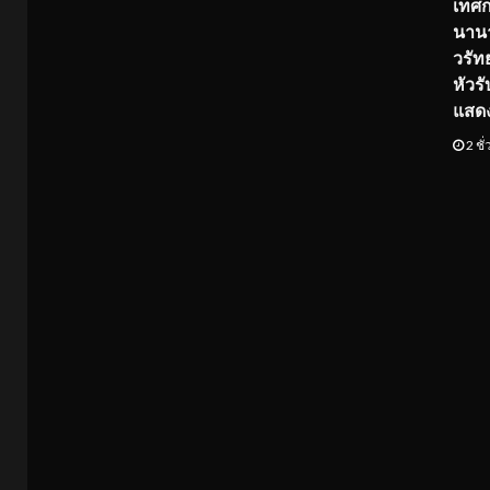
เทศ
นานา
วรัทย
หัวร
แสด
2 ชั