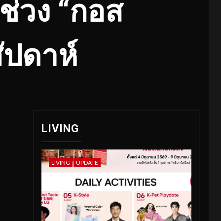
ับช่วง “กอส
สัปดาห์
LIVING
LIVING
UPDATE