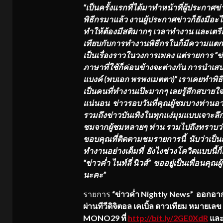
“เป็นครั้งแรกที่ได้มาทำหน้าที่ผู้ประกา
พิธีกรมาแล้ว งานผู้ประกาศข่าวก็ยังมีอะไ
ทำให้ต้องมีสติมากๆ เวลาทำงาน และเตรียมต
เทียบกับการทำงานพิธีกรในก็มีความแตกต่
เป็นเรื่องราวในวงการเพลง แต่รายการ “ข่า
ภาษาที่ใช้ก็ค่อนข้างจะต่างกัน การนำเส
แบงค์ (พบเอก พรพงเมตตา)” เราเคยทำพิธ
เป็นคนที่ทำงานเป๊ะมากๆ เลยรู้สึกสบายใจเ
แน่นอน ข่าวรอบวันที่คุณผู้ชมบางท่านอา
รวมถึงข่าวบันเทิงในทุกแง่มุมแบบเจาะลึก ก็
ชมจากผู้ชมหลายๆ ท่าน รวมไปถึงทราบว่
ขอบคุณที่ติดตามชมรายการนี้ นับว่าเป็นกำล
ทำงานอย่างเต็มที่ ยังไงช่วงโควิดแบบนี
“ข่าวค่ำ ไนท์ลี่ นิวส์” ขออยู่เป็นเพื่อนค
นะคะ”
รายการ
“ข่าวค่ำ Nightly News” ออกอากาศ
ผ่านทีวีดิจิตอล เคเบิ้ล ดาวเทียม หมายเลข
MONO29 ที่
http://bit.ly/2GE0XdR
และ