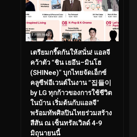
1 min read
เตรียมกรี๊ดกันให้สนั่น! แอลจี
คว้าตัว “ชิน เยอึน–มินโฮ
(SHINee)” บุกไทยจัดเอ็กซ์
คลูซีฟอีเวนต์ในงาน “집들이
by LG ทุกก้าวของการใช้ชีวิต
ในบ้าน เริ่มต้นกับแอลจี”
พร้อมทัพศิลปินไทยร่วมสร้าง
สีสัน ณ เซ็นทรัลเวิลด์ 4-9
มิถุนายนนี้