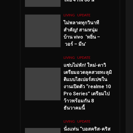
LIVING
UPDATE
ไม่พลาดทุกวินาที
สำคัญ
! สามหนุ่ม
บ้าน vivo ‘หยิ่น –
วอร์ – มีน’
LIVING
UPDATE
แซ่บไม่พัก! ใหม่-ดาวิ
เตรียมอวดลุคสวยทะลุมิ
ติแบบไฮเปอร์สเปซใน
งานเปิดตัว “realme 10
Pro Series” เตรียมไป
ว้าวพร้อมกัน 8
ธันวาคมนี้
LIVING
UPDATE
นั่งแท่น “บอสคริส-คริส