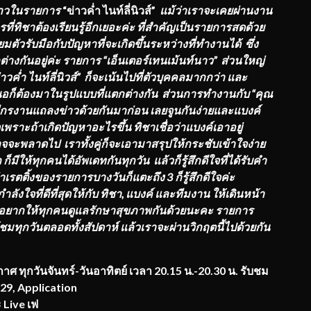
ศข่าวในรายการ
“ข่าวค่ำ ไนท์ลี่นิวส์”
แม้ว่าเราจะเคยผ่านงาน
รที่ทิชาต้องเรียนรู้อีกเยอะค่ะ ที่สำคัญเป็นรายการสดด้วย
ัวรับมือกับปัญหาที่จะเกิดขึ้นระหว่างที่ทำงานได้ ซึ่ง
างกันอยู่ค่ะ รายการ “เอ็นเตอร์เทนเม้นท์นาว” ส่วนใหญ่
วค่ำ ไนท์ลี่นิวส์” ก็จะเน้นไปที่ตัวบุคคลมากกว่า และ
นอก็ต้องมาในรูปแบบที่แตกต่างกัน ส่วนการทำงานกับ “คุณ
ีกรงานแถลงข่าวด้วยกันมาก่อน เลยจูนกันง่ายและแบงค์
พราะถ้าเกิดปัญหาอะไรขึ้น ทิชาเชื่อว่าแบงค์เอาอยู่
จจะพลาดไป เราทั้งคู่ก็จะเอามาสรุปให้กระชับเข้าใจง่าย
มีให้ทุกคนได้อัพเดทกันทุกวัน แล้วก็รู้สึกดีใจที่ได้รับคำ
าเรตติ้งของรายการบางวันก็แตะถึง
3 ก็รู้สึกดีใจค่ะ
ังใจที่ดีที่สุดให้กับ ทิชา, แบงค์ และทีมงาน ให้เดินหน้า
้ก็อยากให้ทุกคนดูแลรักษาสุขภาพกันด้วยนะคะ รายการ
ุณผู้ชมทุกวันตลอดทั้งสัปดาห์ แล้วเราจะผ่านวิกฤตนี้ไปด้วยกัน
 ทุกวันจันทร์-วันอาทิตย์ เวลา 20.15 น.-20.30 น. รับชม
 29, Application
 Live เฟ