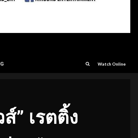
NG
Watch Online
์” เรตติ้ง