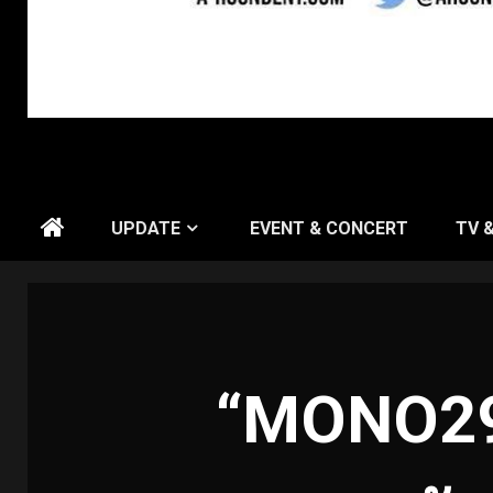
UPDATE
EVENT & CONCERT
TV 
“MONO29-ข