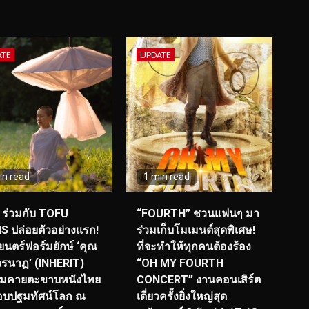
ATE
UPDATE
in read
1 min read
ร่วมกับ TOFU
“FOURTH” ชวนแฟนๆ มา
S ปล่อยตัวอย่างแรก!
ร่วมเก็บโมเมนต์สุดพิเศษ!
นตร์ฟอร์มยักษ์ ‘คุณ
ที่จะทำให้ทุกคนต้องร้อง
รนาฏ’ (INHERIT)
“OH MY FOURTH
ียมคายตะขาบหนังไทย
CONCERT” งานคอนเสิร์ต
อบปฐมทัศน์โลก ณ
เดี่ยวครั้งยิ่งใหญ่สุด