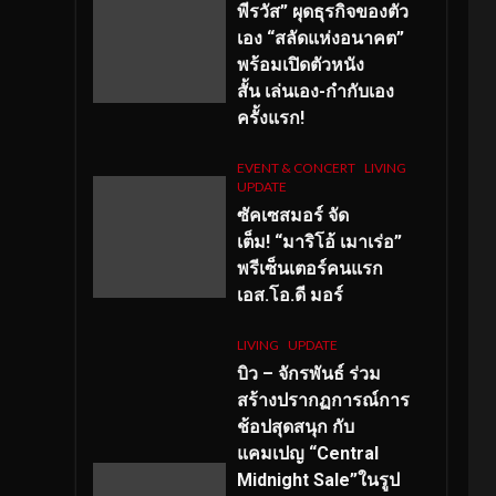
พีรวัส” ผุดธุรกิจของตัว
เอง “สลัดแห่งอนาคต”
พร้อมเปิดตัวหนัง
สั้น เล่นเอง-กำกับเอง
ครั้งแรก!
EVENT & CONCERT
LIVING
UPDATE
ซัคเซสมอร์ จัด
เต็ม
!
“มาริโอ้ เมาเร่อ”
พรีเซ็นเตอร์คนแรก
เอส
.โอ.ดี มอร์
LIVING
UPDATE
บิว – จักรพันธ์ ร่วม
สร้างปรากฏการณ์การ
ช้อปสุดสนุก กับ
แคมเปญ “Central
Midnight Sale”ในรูป