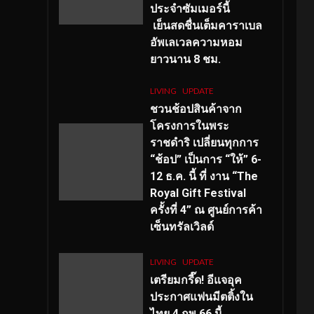
ประจำซัมเมอร์นี้
เย็นสดชื่นเต็มคาราเบล
อัพเลเวลความหอม
ยาวนาน
8
ชม.
LIVING
UPDATE
ชวนช้อปสินค้าจาก
โครงการในพระ
ราชดำริ เปลี่ยนทุกการ
“ช้อป” เป็นการ “ให้” 6-
12 ธ.ค. นี้ ที่ งาน “The
Royal Gift Festival
ครั้งที่ 4” ณ ศูนย์การค้า
เซ็นทรัลเวิลด์
LIVING
UPDATE
เตรียมกรี๊ด! อีแจอุค
ประกาศแฟนมีตติ้งใน
ไทย 4 กพ 66 นี้