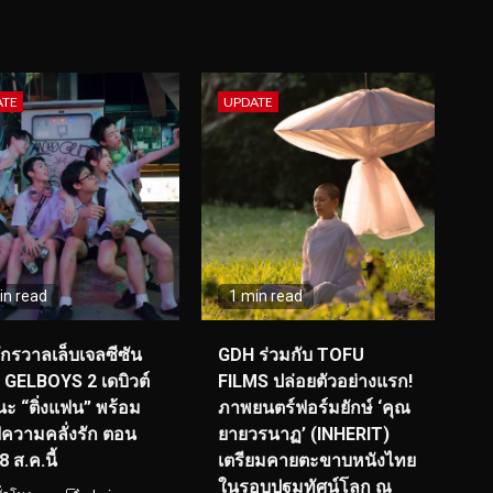
ATE
UPDATE
in read
1 min read
จักรวาลเล็บเจลซีซัน
GDH ร่วมกับ TOFU
! GELBOYS 2 เดบิวต์
FILMS ปล่อยตัวอย่างแรก!
ะ “ติ่งแฟน” พร้อม
ภาพยนตร์ฟอร์มยักษ์ ‘คุณ
์ฟความคลั่งรัก ตอน
ยายวรนาฏ’ (INHERIT)
 ส.ค.นี้
เตรียมคายตะขาบหนังไทย
ในรอบปฐมทัศน์โลก ณ