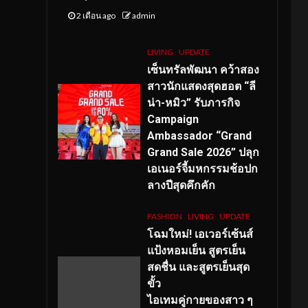
2 เดือน ago
admin
LIVING
UPDATE
เซ็นทรัลพัฒนา คว้าสอง
สาวนักแสดงสุดฮอต “ลี
น่า-หมิว” รับภารกิจ
Campaign
Ambassador “Grand
Grand Sale 2026” ปลุก
เอเนอร์จี้มหกรรมช้อปก
ลางปีสุดคึกคัก
FASHION
LIVING
UPDATE
โฉมใหม่
! เอเวอร์เซ้นส์
แป้งหอมเย็น สูตรเย็น
สดชื่น และสูตรเย็นสุด
ขั้ว
ไอเทมคู่กายของสาว ๆ