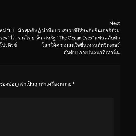
Next
ม่ “If I
มิว ศุภศิษฏ์ นำทีมบวงสรวงซีรีส์ระดับอินเตอร์ร่วม
sey” ได้
ทุน ไทย-จีน-สหรัฐ “The Ocean Eyes” แฟนคลับทั่ว
มโปรดิวซ์
โลกให้ความสนใจขึ้นเทรนด์ทวิตเตอร์
อันดับ1ภายใน3นาทีเท่านั้น
ช่องข้อมูลจำเป็นถูกทำเครื่องหมาย
*