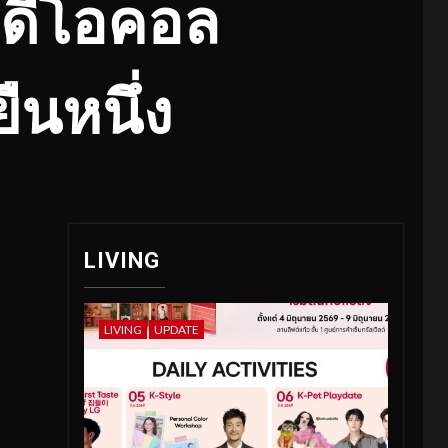
ิดีโอคอล
ยืนหนึ่ง
LIVING
LIVING
UPDATE