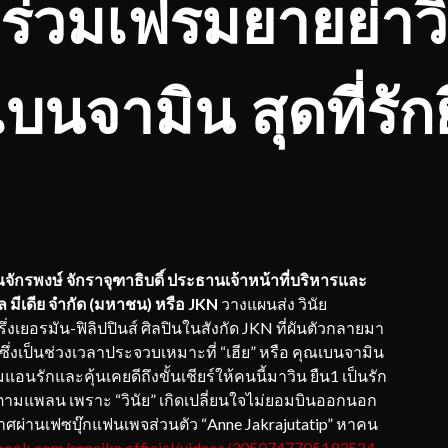
ร่วมเฟรมยายย่าว
เบนจามิน สุดที่รัก
ักรพงษ์ จักราจุฑาธิบดิ์ ประธานเจ้าหน้าที่บริหารและ
ล มีเดีย จำกัด (มหาชน) หรือ JKN
วางแผนส่ง วินัย
รึ่งเยอรมัน-ฟิลิปปินส์ ศิลปินในสังกัด JKN ที่ผันตัวกลายมา
ซึ่งเป็นช่วงเวลาประจวบเหมาะที่ “เฮีย” หรือ คุณเบนจามิน
อนรักและคุ้นเคยดีถึงขั้นเชียร์ให้คนนี้มาวิน ยืน1 เป็นรัก
ปตามแพลน เพราะ “วินัย” เกิดเปลี่ยนใจไม่ยอมบินออกนอก
ผ่านเฟซบุ๊กแฟนเพจส่วนตัว “Anne Jakrajutatip” หาคน
book.com/annejkn.official/videos/3050747705193524