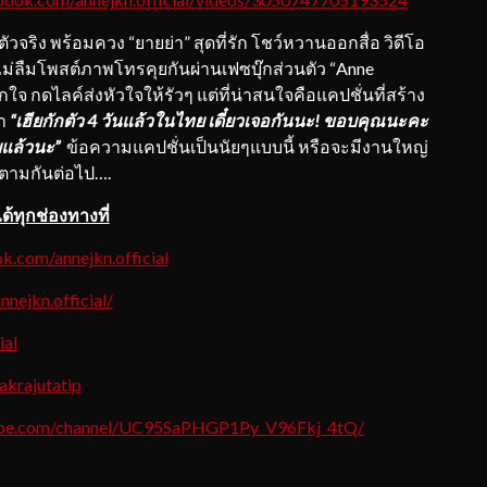
อตัวจริง พร้อมควง “ยายย่า” สุดที่รัก โชว์หวานออกสื่อ วิดีโอ
ม่ลืมโพสต์ภาพโทรคุยกันผ่านเฟซบุ๊กส่วนตัว “Anne
ใจ กดไลค์ส่งหัวใจให้รัวๆ แต่ที่น่าสนใจคือแคปชั่นที่สร้าง
่า
“เฮียกักตัว 4 วันแล้วในไทย เดี๋ยวเจอกันนะ! ขอบคุณนะคะ
ยแล้วนะ”
ข้อความแคปชั่นเป็นนัยๆแบบนี้ หรือจะมีงานใหญ่
ิดตามกันต่อไป….
ทุกช่องทางที่
k.com/annejkn.official
nejkn.official/
ial
akrajutatip
ube.com/channel/UC95SaPHGP1Py_V96Fkj_4tQ/