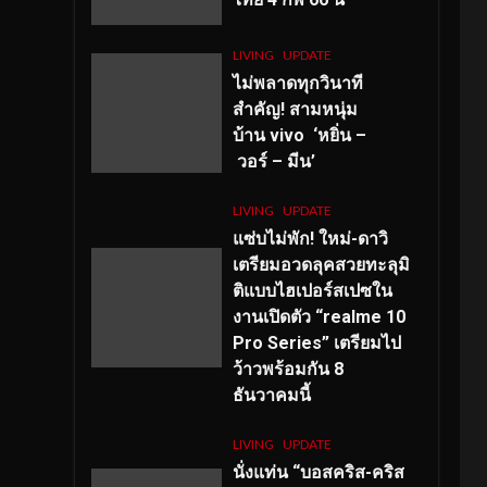
LIVING
UPDATE
ไม่พลาดทุกวินาที
สำคัญ
! สามหนุ่ม
บ้าน vivo ‘หยิ่น –
วอร์ – มีน’
LIVING
UPDATE
แซ่บไม่พัก! ใหม่-ดาวิ
เตรียมอวดลุคสวยทะลุมิ
ติแบบไฮเปอร์สเปซใน
งานเปิดตัว “realme 10
Pro Series” เตรียมไป
ว้าวพร้อมกัน 8
ธันวาคมนี้
LIVING
UPDATE
นั่งแท่น “บอสคริส-คริส