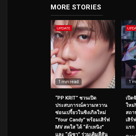
MORE STORIES
UPDATE
UPD
1 min read
1 m
“PP KRIT” ชวนเปิด
เปิด
ประสบการณ์ความหวาน
ใหม่
ซ่อนเปรี้ยวในซิงเกิลใหม่
สถาน
“Your Candy” พร้อมเสิร์ฟ
เสิร
MV สดใส ได้ “ต้าเหนิง”
แรก 8
และ “ณิชา” ร่วมเติมสีสัน