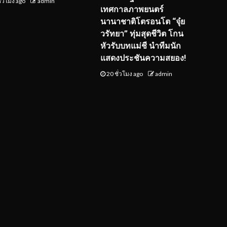
ั่วโมง ago
admin
เทศกาลภาพยนตร์
นานาชาติโตรอนโต “จุ๋ย
วรัทยา” ทุ่มสุดชีวิต โกน
หัวรับบทแม่ชี นำทีมนัก
แสดงประชันความสยอง!
20 ชั่วโมง ago
admin