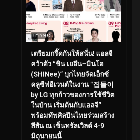
1 min read
เตรียมกรี๊ดกันให้สนั่น! แอลจี
คว้าตัว “ชิน เยอึน–มินโฮ
(SHINee)” บุกไทยจัดเอ็กซ์
คลูซีฟอีเวนต์ในงาน “집들이
by LG ทุกก้าวของการใช้ชีวิต
ในบ้าน เริ่มต้นกับแอลจี”
พร้อมทัพศิลปินไทยร่วมสร้าง
สีสัน ณ เซ็นทรัลเวิลด์ 4-9
มิถุนายนนี้