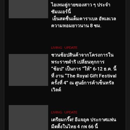
ไอเทมคู่กายของสาว ๆ ประจำ
ซัมเมอร์นี้
เย็นสดชื่นเต็มคาราเบล อัพเลเวล
ความหอมยาวนาน
8
ชม.
LIVING
UPDATE
ชวนช้อปสินค้าจากโครงการใน
พระราชดำริ เปลี่ยนทุกการ
“ช้อป” เป็นการ “ให้” 6-12 ธ.ค. นี้
ที่ งาน “The Royal Gift Festival
ครั้งที่ 4” ณ ศูนย์การค้าเซ็นทรัล
เวิลด์
LIVING
UPDATE
เตรียมกรี๊ด! อีแจอุค ประกาศแฟน
มีตติ้งในไทย 4 กพ 66 นี้