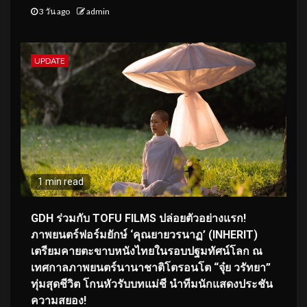
3 วัน ago
admin
UPDATE
1 min read
GDH ร่วมกับ TOFU FILMS ปล่อยตัวอย่างแรก!
ภาพยนตร์ฟอร์มยักษ์ ‘คุณยายวรนาฏ’ (INHERIT)
เตรียมคายตะขาบหนังไทยในรอบปฐมทัศน์โลก ณ
เทศกาลภาพยนตร์นานาชาติโตรอนโต “จุ๋ย วรัทยา”
ทุ่มสุดชีวิต โกนหัวรับบทแม่ชี นำทีมนักแสดงประชัน
ความสยอง!