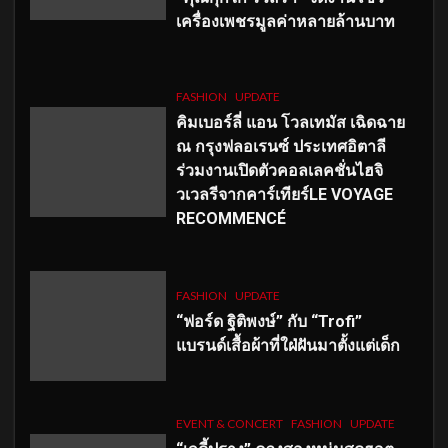
เครื่องเพชรมูลค่าหลายล้านบาท
FASHION
UPDATE
คิมเบอร์ลี่ แอน โวลเทมัส เฉิดฉาย
ณ กรุงฟลอเรนซ์ ประเทศอิตาลี
ร่วมงานเปิดตัวคอลเลคชั่นไฮจิ
วเวลรีจากคาร์เทียร์LE VOYAGE
RECOMMENCÉ
FASHION
UPDATE
“ฟอร์ด ฐิติพงษ์” กับ “Trofi”
แบรนด์เสื้อผ้าที่ใฝ่ฝันมาตั้งแต่เด็ก
EVENT & CONCERT
FASHION
UPDATE