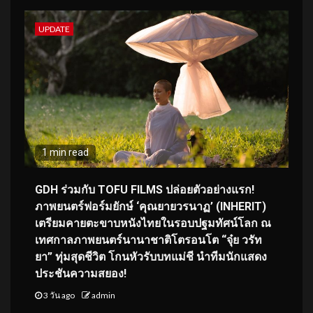
UPDATE
1 min read
GDH ร่วมกับ TOFU FILMS ปล่อยตัวอย่างแรก!
ภาพยนตร์ฟอร์มยักษ์ ‘คุณยายวรนาฏ’ (INHERIT)
เตรียมคายตะขาบหนังไทยในรอบปฐมทัศน์โลก ณ
เทศกาลภาพยนตร์นานาชาติโตรอนโต “จุ๋ย วรัท
ยา” ทุ่มสุดชีวิต โกนหัวรับบทแม่ชี นำทีมนักแสดง
ประชันความสยอง!
3 วัน ago
admin