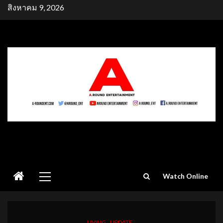
Skip
สิงหาคม 9, 2026
to
content
Primary
Watch Online
Menu
LIVING
UPDATE