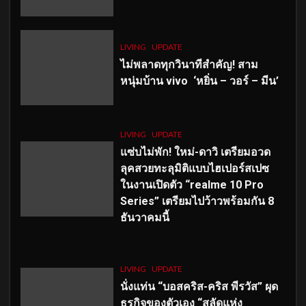
LIVING
UPDATE
ไม่พลาดทุกวินาทีสำคัญ
! สาม
หนุ่มบ้าน vivo ‘หยิ่น – วอร์ – มีน’
LIVING
UPDATE
แซ่บไม่พัก! ใหม่-ดาวิ เตรียมอวด
ลุคสวยทะลุมิติแบบไฮเปอร์สเปซ
ในงานเปิดตัว “realme 10 Pro
Series” เตรียมไปว้าวพร้อมกัน 8
ธันวาคมนี้
LIVING
UPDATE
นั่งแท่น “บอสคริส-คริส พีรวัส” ผุด
ธุรกิจของตัวเอง “สลัดแห่ง