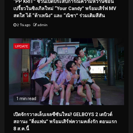
“PP KRIT” ชวนเปิดประสบการณ์ความหวานซ่อน
เปรี้ยวในซิงเกิลใหม่ “Your Candy” พร้อมเสิร์ฟ MV
สดใส ได้ “ต้าเหนิง” และ “ณิชา” ร่วมเติมสีสัน
2 วัน ago
admin
UPDATE
1 min read
เปิดจักรวาลเล็บเจลซีซันใหม่! GELBOYS 2 เดบิวต์
สถานะ “ติ่งแฟน” พร้อมเสิร์ฟความคลั่งรัก ตอนแรก
8 ส.ค.นี้