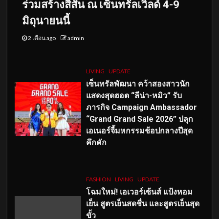
ร่วมสร้างสีสัน ณ เซ็นทรัลเวิลด์ 4-9
มิถุนายนนี้
2 เดือน ago
admin
LIVING
UPDATE
เซ็นทรัลพัฒนา คว้าสองสาวนัก
แสดงสุดฮอต “ลีน่า-หมิว” รับ
ภารกิจ Campaign Ambassador
“Grand Grand Sale 2026” ปลุก
เอเนอร์จี้มหกรรมช้อปกลางปีสุด
คึกคัก
FASHION
LIVING
UPDATE
โฉมใหม่
! เอเวอร์เซ้นส์ แป้งหอม
เย็น สูตรเย็นสดชื่น และสูตรเย็นสุด
ขั้ว