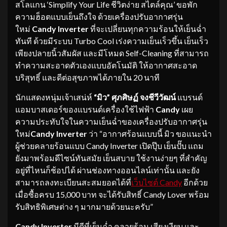
สโลแกน ‘Simplify Your Life ชีวิตง่าย สไตล์คุณ’ ขอพัก
ความฮ็อตแบบเย็นถึงใจ ด้วยเครื่องปรับอากาศรุ่น
ใหม่
Candy Inverter
ที่จะเปลี่ยนทุกความร้อนให้เย็นฉ่ำ
ทันที ด้วยมีระบบ Turbo Cool เร่งความเย็นเร็วขึ้น เย็นเร็ว
เพียงปลายนิ้วสัมผัส และมีโหมด Self-Cleaning ที่สามารถ
ทำความสะอาดตัวเองแบบอัตโนมัติ ให้อากาศสะอาด
บริสุทธิ์ และดีต่อสุขภาพได้ภายใน 20 นาที
นักแสดงหนุ่มเจ้าเสน่ห์
“
มิว
”
ศุภศิษฏ์ จงชีวีวัฒน์
แบรนด์
แอมบาสเดอร์ของแบรนด์เครื่องใช้ไฟฟ้า
Candy
เผย
ความประทับใจในความเย็นฉ่ำของเครื่องปรับอากาศรุ่น
ใหม่
Candy Inverter
ว่า “อากาศร้อนแบบนี้ มิว ขอแนะนำ
ผู้ช่วยคลายร้อนแบบ Candy Inverter เปิดปุ๊บ เย็นปั๊บ แถม
ยังมาพร้อมดีไซน์ทันสมัย เย็นสบาย ใช้งานง่ายๆ ที่สำคัญ
อยู่ที่ไหนก็ช้อปได้ ผ่านช่องทางออนไลน์เท่านั้น และยัง
สามารถลงทะเบียนสะสมยอดได้ที่
เว็บไซต์ Candy
อีกด้วย
เมื่อซื้อครบ 15,000 บาท จะได้รับสิทธิ์ Candy Lover พร้อม
รับสิทธิพิเศษต่าง ๆ มากมายด้วยนะครับ”
Candy Inverter
มีดีที่เย็นฉ่ำ คลายร้อน เสียงเงียบ และ