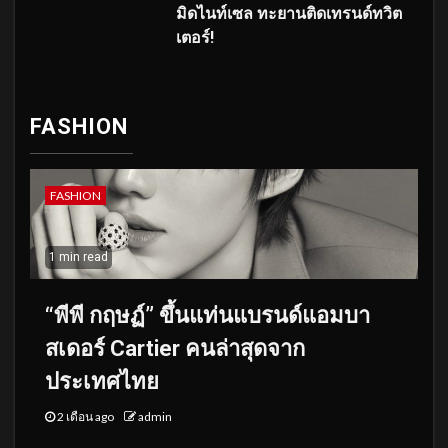
มิดไนท์เซล ทะยานติดเทรนด์ทวิต
เตอร์!
FASHION
FASHION
1 min read
“พีพี กฤษฏ์” ขึ้นแท่นแบรนด์แอมบา
สเดอร์ Cartier คนล่าสุดจาก
ประเทศไทย
2 เดือน ago
admin