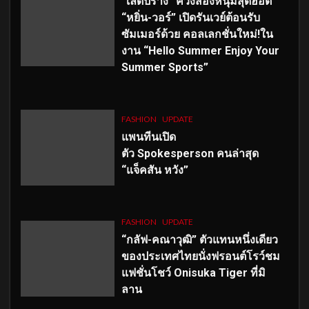
“เลดี้ปราง” ควงสองหนุ่มสุดฮอต
“หยิ่น-วอร์” เปิดรันเวย์ต้อนรับ
ซัมเมอร์ด้วย คอลเลกชั่นใหม่!ใน
งาน “Hello Summer Enjoy Your
Summer Sports”
FASHION
UPDATE
แพนทีนเปิด
ตัว
Spokesperson คนล่าสุด
“แจ็คสัน หวัง”
FASHION
UPDATE
“กลัฟ-คณาวุฒิ” ตัวแทนหนึ่งเดียว
ของประเทศไทยนั่งฟรอนต์โรว์ชม
แฟชั่นโชว์ Onisuka Tiger ที่มิ
ลาน