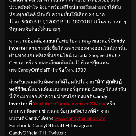
ประหยัดค่าไฟ ยังมาพร้อมดีไซน์สวยเรียบง่ายเข้าได้กับ
ห้องทุกสไตล์ มีระดับความเย็นให้เลือก 3 ขนาด
ได้แก่ 9000 BTU, 12000 BTU, 18000 BTU ในราคาเบา ๆ
ที่ทุกคนจับต้องได้สบาย ๆ
ทุกความฮ็อตต้องสยบเมื่อพบกับความคูลของแอร์
Candy
Inverter
สามารถสั่งซื้อได้เฉพาะช่องทางออนไลน์เท่านั้น
ผ่านทางแอปพลิเคชั่นออนไลน์ Lazada, Shopee และJD
Central หรือรายละเอียดเพิ่มเติมได้ที่ เฟซบุ๊คแฟน
เพจ CandyOfficialTH หรือโทร. 1789
สำหรับแฟนคลับ ติดตามวิดีโอคลิปได้จาก
“
มิว
”
ศุภศิษฏ์
จงชีวีวัฒน์
แบรนด์แอมบาสเดอร์สุดหล่อ Candy ได้แล้ววัน
นี้ ที่จะมาบอกเล่าความน่าสนใจของแอร์
Candy
Inverter
ที่
Youtube : Candy Inverter X Mew
หรือ
สามารถติดตามข่าวและข้อมูลผลิตภัณฑ์ดี ๆ จาก
แบรนด์ Candy ได้ทาง
www.candythailand.com
,
Facebook: CandyOfficialTH, Instagram :
CandyOfficial.TH, Twitter :