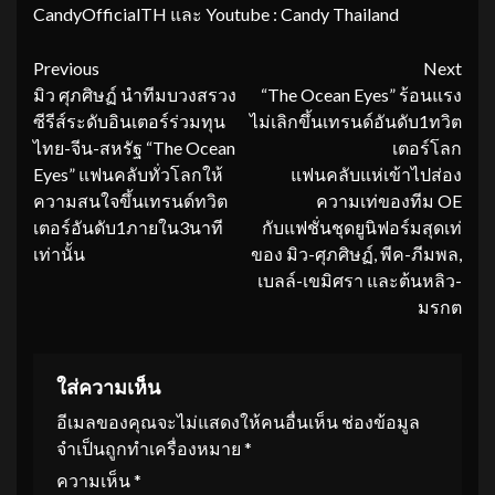
CandyOfficialTH และ Youtube : Candy Thailand
Continue
Previous
Next
มิว ศุภศิษฏ์ นำทีมบวงสรวง
“The Ocean Eyes” ร้อนแรง
Reading
ซีรีส์ระดับอินเตอร์ร่วมทุน
ไม่เลิกขึ้นเทรนด์อันดับ1ทวิต
ไทย-จีน-สหรัฐ “The Ocean
เตอร์โลก
Eyes” แฟนคลับทั่วโลกให้
แฟนคลับแห่เข้าไปส่อง
ความสนใจขึ้นเทรนด์ทวิต
ความเท่ของทีม OE
เตอร์อันดับ1ภายใน3นาที
กับแฟชั่นชุดยูนิฟอร์มสุดเท่
เท่านั้น
ของ มิว-ศุภศิษฏ์, พีค-ภีมพล,
เบลล์-เขมิศรา และต้นหลิว-
มรกต
ใส่ความเห็น
อีเมลของคุณจะไม่แสดงให้คนอื่นเห็น
ช่องข้อมูล
จำเป็นถูกทำเครื่องหมาย
*
ความเห็น
*