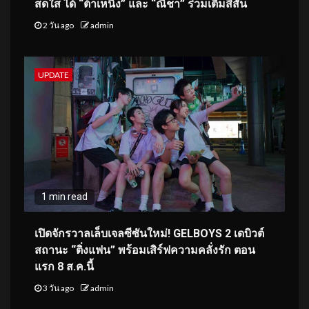
สดใส ได้ “ต้าเหนิง” และ “ณิชา” ร่วมเติมสีสัน
2 วัน ago
admin
UPDATE
1 min read
เปิดจักรวาลเล็บเจลซีซันใหม่! GELBOYS 2 เดบิวต์
สถานะ “ติ่งแฟน” พร้อมเสิร์ฟความคลั่งรัก ตอน
แรก 8 ส.ค.นี้
3 วัน ago
admin