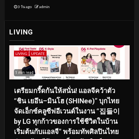
3 วัน ago
admin
LIVING
LIVING
UPDATE
1 min read
เตรียมกรี๊ดกันให้สนั่น! แอลจีคว้าตัว
“ชิน เยอึน–มินโฮ (SHINee)” บุกไทย
จัดเอ็กซ์คลูซีฟอีเวนต์ในงาน “집들이
by LG ทุกก้าวของการใช้ชีวิตในบ้าน
เริ่มต้นกับแอลจี” พร้อมทัพศิลปินไทย