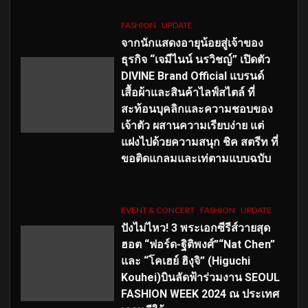
FASHION
UPDATE
จากนักแสดงอายุน้อยสู่เจ้าของ
ธุรกิจ “เจมีไนน์ นรวิชญ์” เปิดตัว
DIVINE Brand Official แบรนด์
เสื้อผ้าและสินค้าไลฟ์สไตล์ ที่
สะท้อนบุคลิกและความชอบของ
เจ้าตัว ผสานความเรียบง่าย แต่
แฝงไปด้วยความสนุก ชิค สตรีท ที่
ขอติดแกลมและเท่ตามแบบฉบับ
EVENT & CONCERT
FASHION
UPDATE
ปังไม่ไหว! 3 พระเอกซีรีส์วายสุด
ฮอต “ฟอร์ด-ฐิติพงศ์”“Nat Chen”
และ “โคเฮย์ ฮิงุจิ” (Higuchi
Kouhei)บินลัดฟ้าร่วมงาน SEOUL
FASHION WEEK 2024 ณ ประเทศ