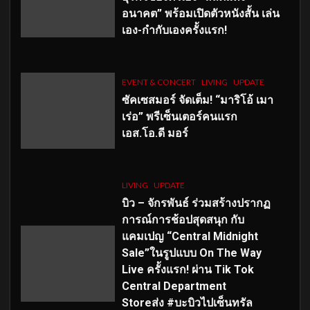
อนาคต” พร้อมเปิดตัวหนังสั้น เล่น
เอง-กำกับเองครั้งแรก!
EVENT & CONCERT
LIVING
UPDATE
ซัคเซสมอร์ จัดเต็ม
!
“มาริโอ้ เมา
เร่อ” พรีเซ็นเตอร์คนแรก
เอส
.โอ.ดี มอร์
LIVING
UPDATE
บิว – จักรพันธ์ ร่วมสร้างปรากฏ
การณ์การช้อปสุดสนุก กับ
แคมเปญ “Central Midnight
Sale”ในรูปแบบ On The Way
Live ครั้งแรก! ผ่าน Tik Tok
Central Department
Storeส่ง #บะบิวไปเซ็นทรัล