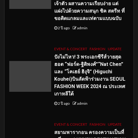
เจ้าตัว ผสานความเรียบง่าย แต่
แฝงไปด้วยความสนุก ชิค สตรีท ที่
ขอติดแกลมและเท่ตามแบบฉบับ
2 ปี ago
admin
EVENT & CONCERT
FASHION
UPDATE
ปังไม่ไหว! 3 พระเอกซีรีส์วายสุด
ฮอต “ฟอร์ด-ฐิติพงศ์”“Nat Chen”
และ “โคเฮย์ ฮิงุจิ” (Higuchi
Kouhei)บินลัดฟ้าร่วมงาน SEOUL
FASHION WEEK 2024 ณ ประเทศ
เกาหลีใต้
2 ปี ago
admin
EVENT & CONCERT
FASHION
UPDATE
สยามพารากอน ครองความเป็นที่