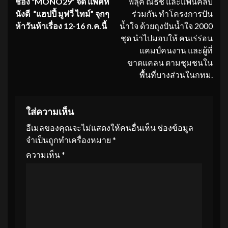
ช่อง “
MONO29” จัด แพ็คห
ฟลุ้ค ณธัช และแฟนคลับ
Reading
นังดี “แฮปปี้ มูฟวี่ ไทม์” จุกๆ
ร่วมกัน ทำโครงการปัน
ห้าวันห้าเรื่อง 12-16 ก.ค.นี้
น้ำใจ ด้วยถุงปันน้ำใจ 2000
ชุด นำไปมอบให้ คนเร่ร่อน
แคมป์คนงาน และผู้ที่
ขาดแคลน ตามชุมชนใน
พื้นที่บางส่วนในกทม.
ใส่ความเห็น
อีเมลของคุณจะไม่แสดงให้คนอื่นเห็น
ช่องข้อมูล
จำเป็นถูกทำเครื่องหมาย
*
ความเห็น
*