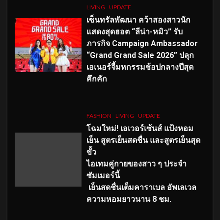
LIVING
UPDATE
เซ็นทรัลพัฒนา คว้าสองสาวนัก
แสดงสุดฮอต “ลีน่า-หมิว” รับ
ภารกิจ Campaign Ambassador
“Grand Grand Sale 2026” ปลุก
เอเนอร์จี้มหกรรมช้อปกลางปีสุด
คึกคัก
FASHION
LIVING
UPDATE
โฉมใหม่
! เอเวอร์เซ้นส์ แป้งหอม
เย็น สูตรเย็นสดชื่น และสูตรเย็นสุด
ขั้ว
ไอเทมคู่กายของสาว ๆ ประจำ
ซัมเมอร์นี้
เย็นสดชื่นเต็มคาราเบล อัพเลเวล
ความหอมยาวนาน
8
ชม.