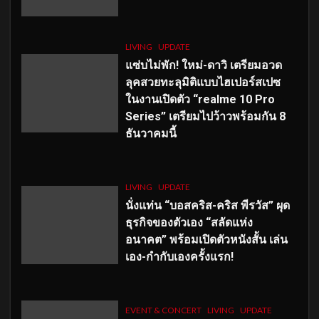
LIVING
UPDATE
แซ่บไม่พัก! ใหม่-ดาวิ เตรียมอวด
ลุคสวยทะลุมิติแบบไฮเปอร์สเปซ
ในงานเปิดตัว “realme 10 Pro
Series” เตรียมไปว้าวพร้อมกัน 8
ธันวาคมนี้
LIVING
UPDATE
นั่งแท่น “บอสคริส-คริส พีรวัส” ผุด
ธุรกิจของตัวเอง “สลัดแห่ง
อนาคต” พร้อมเปิดตัวหนังสั้น เล่น
เอง-กำกับเองครั้งแรก!
EVENT & CONCERT
LIVING
UPDATE