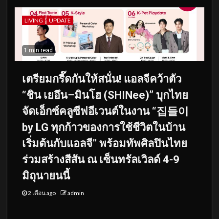
LIVING
UPDATE
1 min read
เตรียมกรี๊ดกันให้สนั่น! แอลจีคว้าตัว
“ชิน เยอึน–มินโฮ (SHINee)” บุกไทย
จัดเอ็กซ์คลูซีฟอีเวนต์ในงาน “집들이
by LG ทุกก้าวของการใช้ชีวิตในบ้าน
เริ่มต้นกับแอลจี” พร้อมทัพศิลปินไทย
ร่วมสร้างสีสัน ณ เซ็นทรัลเวิลด์ 4-9
มิถุนายนนี้
2 เดือน ago
admin