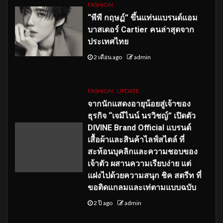
FASHION
“พีพี กฤษฏ์” ขึ้นแท่นแบรนด์แอม
บาสเดอร์ Cartier คนล่าสุดจาก
ประเทศไทย
2 เดือน ago
admin
FASHION
UPDATE
จากนักแสดงอายุน้อยสู่เจ้าของ
ธุรกิจ “เจมีไนน์ นรวิชญ์” เปิดตัว
DIVINE Brand Official แบรนด์
เสื้อผ้าและสินค้าไลฟ์สไตล์ ที่
สะท้อนบุคลิกและความชอบของ
เจ้าตัว ผสานความเรียบง่าย แต่
แฝงไปด้วยความสนุก ชิค สตรีท ที่
ขอติดแกลมและเท่ตามแบบฉบับ
2 ปี ago
admin