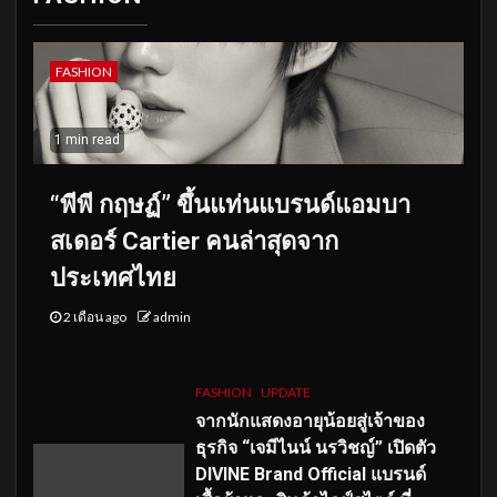
FASHION
1 min read
“พีพี กฤษฏ์” ขึ้นแท่นแบรนด์แอมบา
สเดอร์ Cartier คนล่าสุดจาก
ประเทศไทย
2 เดือน ago
admin
FASHION
UPDATE
จากนักแสดงอายุน้อยสู่เจ้าของ
ธุรกิจ “เจมีไนน์ นรวิชญ์” เปิดตัว
DIVINE Brand Official แบรนด์