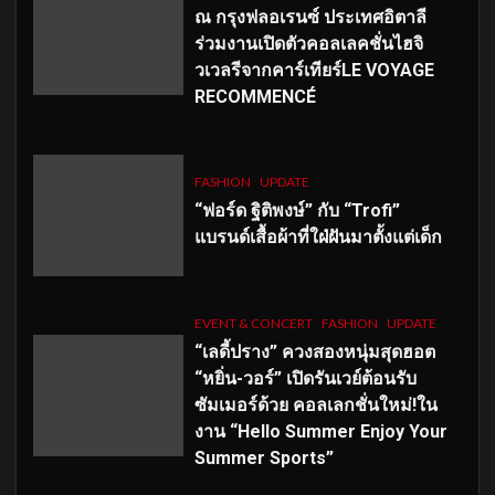
ณ กรุงฟลอเรนซ์ ประเทศอิตาลี
ร่วมงานเปิดตัวคอลเลคชั่นไฮจิ
วเวลรีจากคาร์เทียร์LE VOYAGE
RECOMMENCÉ
FASHION
UPDATE
“ฟอร์ด ฐิติพงษ์” กับ “Trofi”
แบรนด์เสื้อผ้าที่ใฝ่ฝันมาตั้งแต่เด็ก
EVENT & CONCERT
FASHION
UPDATE
“เลดี้ปราง” ควงสองหนุ่มสุดฮอต
“หยิ่น-วอร์” เปิดรันเวย์ต้อนรับ
ซัมเมอร์ด้วย คอลเลกชั่นใหม่!ใน
งาน “Hello Summer Enjoy Your
Summer Sports”