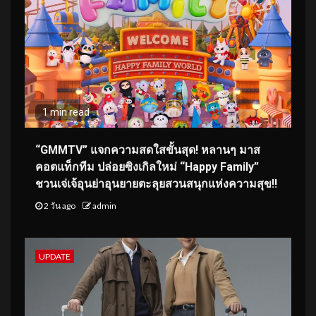
1 min read
“GMMTV” แจกความสดใสขั้นสุด! หลานๆ มาส
คอตแท็กทีม ปล่อยซิงเกิลใหม่ “Happy Family”
ชวนเจ่เจ้อุนย่าอุนยายตะลุยสวนสนุกแห่งความสุข!!
2 วัน ago
admin
UPDATE