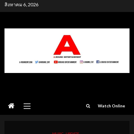
Skip
สิงหาคม 6, 2026
to
content
Primary
Watch Online
Menu
MUSIC
UPDATE