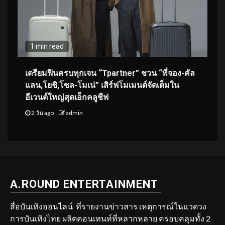
1 min read
เตรียมฟินครบทุกเจน “Tpartner” ชวน “พี่จอง-คัล
แลน,โยชิ,โซล-โมเน่” เสิร์ฟโมเมนต์จัดเต็มใน
อีเวนต์ใหญ่สุดเอ็กคลูชีฟ
2 วัน ago
admin
A.ROUND ENTERTAINMENT
สื่อบันเทิงออนไลน์ ที่รายงานข่าวสาร เหตุการณ์ในแวดวง
การบันเทิงไทย ผลิตคอนเทนท์ที่หลากหลาย ครอบคลุมทั้ง 2