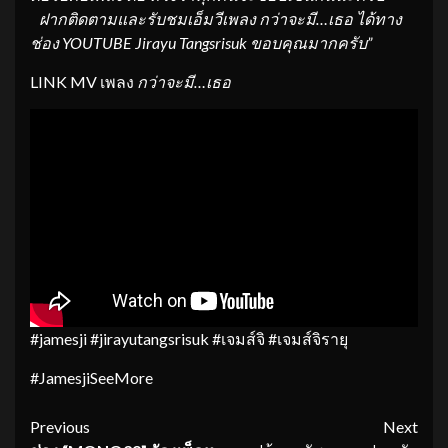
ฝาก
ติดตามและรับชมเอ็มวีเพลง
กว่าจะมี
…
เธอ
ได้ทาง
ช่อง
YOUTUBE
Jirayu
Tangsrisuk
ขอบคุณมากครับ
”
LINK MV เพลง
กว่าจะมี
…
เธอ
#jamesji #jirayutangsrisuk #เจมส์จิ #เจมส์จิรายุ
#JamesjiSeeMore
Continue
Previous
Next