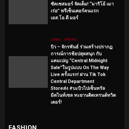
ซัคเซสมอร์ จัดเต็ม
!
“มาริโอ้ เมา
เร่อ” พรีเซ็นเตอร์คนแรก
เอส
.โอ.ดี มอร์
LIVING
UPDATE
บิว – จักรพันธ์ ร่วมสร้างปรากฏ
การณ์การช้อปสุดสนุก กับ
แคมเปญ “Central Midnight
Sale”ในรูปแบบ On The Way
Live ครั้งแรก! ผ่าน Tik Tok
Central Department
Storeส่ง #บะบิวไปเซ็นทรัล
มิดไนท์เซล ทะยานติดเทรนด์ทวิต
เตอร์!
FASHION