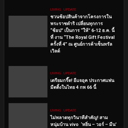
LIVING
UPDATE
ชวนช้อปสินค้าจากโครงการใน
พระราชดำริ เปลี่ยนทุกการ
“ช้อป” เป็นการ “ให้” 6-12 ธ.ค. นี้
ที่ งาน “The Royal Gift Festival
ครั้งที่ 4” ณ ศูนย์การค้าเซ็นทรัล
เวิลด์
LIVING
UPDATE
เตรียมกรี๊ด! อีแจอุค ประกาศแฟน
มีตติ้งในไทย 4 กพ 66 นี้
LIVING
UPDATE
ไม่พลาดทุกวินาทีสำคัญ
! สาม
หนุ่มบ้าน vivo ‘หยิ่น – วอร์ – มีน’