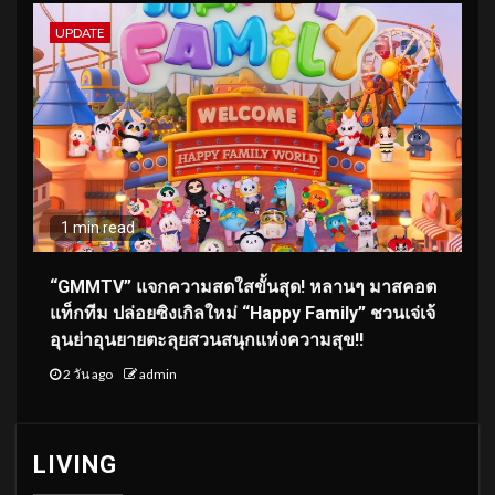
UPDATE
1 min read
“GMMTV” แจกความสดใสขั้นสุด! หลานๆ มาสคอต
แท็กทีม ปล่อยซิงเกิลใหม่ “Happy Family” ชวนเจ่เจ้
อุนย่าอุนยายตะลุยสวนสนุกแห่งความสุข!!
2 วัน ago
admin
LIVING