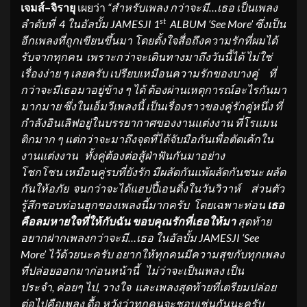
เจมส์
–
จิรายุ
เผยว่า
“
สำหรับ
เพลง
กว่าจะมี
…
เธอ
เป็นเพลง
st
ลำดับที่
4
ในอัลบั้ม
JAMESJI 1
ALBUM
‘See Mor
e’
ซึ่งเป็น
อีกเพลงที่ถูก
เขียนขึ้นมา โดย
ตั้งใจสื่อถึงความรักที่ผมได้
รับจากทุกคน
เพราะกว่าจะ
เดินทาง
มาถึงวันนี้ได้
ไม่ใช่
เรื่องง่าย ๆ เลยครับ
เปรียบเหมือน
ความรักของบางคู่
ที่
กว่าจะมีเธอมาอยู่ข้าง ๆ ได้
ต้อ
งผ่าน
เหตุการณ์
อะไร
กันมา
มากมาย
ซึ่งในเอ็มวีเพลงนี้ เป็นเรื่องราวของคู่รักคู่หนึ่ง ที่
กำลัง
อินเลิฟ
อยู่ในบรรยากาศของงานแต่งงาน
ที่
โร
แมน
ติก
มาก ๆ
แต่กว่าจะมาถึงจุดที่ได้
จับมือกัน
เพื่อตัดเค้กใน
งานแต่งงาน ทั้งคู่ต้องต่อสู
ฝ่าฟันกัน
มา
อย่าง
โชกโชน
เหมือนคู่รบที่ยังรัก
มี
ผลัดกันแพ้ผลัดกันชนะ
ผลัด
กันให้อภัย
จนกว่าจะ
ได้
แฮปปี้เอน
ดิ้ง
ใน
วันวิวาห์
ส่วนตัว
รู้สึกชอบท่อน
ฮุกข
องเพลงนี้มากครับ โดยเฉพาะท่อน
เธอ
คือลมหายใจที่ให้กับฉัน ขอบคุณรักที่เธอให้มา
สุดท้าย
อยากฝาก
เพลง
กว่าจะมี
…
เธอ
ใน
อัลบั้ม
JAMESJI
‘See
Mor
e’
ไว้ด้วยนะครับ
อยากให้
ทุกคนมีความสุขกับ
ทุกเพลง
ที่
ปล่อยออกมา
ก่อนหน้านี้
ไม่ว่าจะเป็นเพลง
เป็น
ประจำ
,
ค่อยๆ ไป
,
วางใจ
และ
เพลงสุดท้ายที่เตรียมปล่อย
ต่อไป
คือเพลง
ดื้อ
หวังว่าทุกคนจะชอบเช่นกันนะครับ