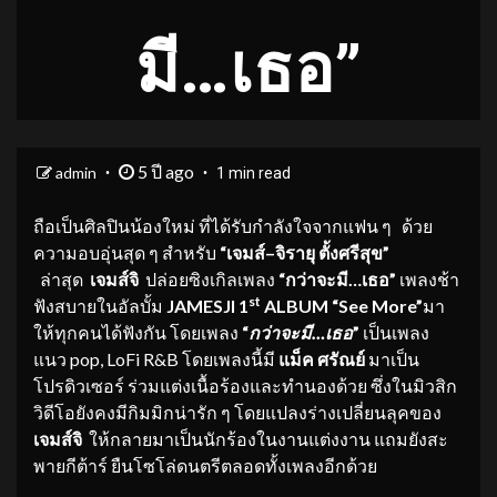
มี…เธอ”
5 ปี ago
admin
1 min read
ถือเป็นศิลปินน้องใหม่ ที่ได้รับกำลังใจจากแฟน ๆ ด้วย
ความอบอุ่นสุด ๆ สำหรับ
“เจมส์
–
จิรายุ ตั้งศรีสุข”
ล่าสุด
เจมส์จิ
ปล่อยซิงเกิลเพลง
“
กว่าจะมี
…
เธอ
”
เพลงช้า
st
ฟังสบาย
ในอัลบั้ม
JAMESJI 1
ALBUM
“
See More
”
มา
ให้ทุกคนได้ฟังกัน โดยเพลง
“
กว่าจะมี
…
เธอ
”
เป็นเพลง
แนว pop, LoFi R&B โดยเพลงนี้มี
แม็ค
ศรัณย์
มาเป็น
โปรดิวเซอร์ ร่วมแต่งเนื้อร้องและทำนองด้วย ซึ่งในมิวสิก
วิดีโอยังคงมีกิมมิกน่ารัก ๆ โดยแปลงร่างเปลี่ยนลุคของ
เจมส์จิ
ให้กลายมาเป็นนักร้องในงานแต่งงาน แถมยังสะ
พายกีต้าร์ ยืนโซโล่ดนตรีตลอดทั้งเพลงอีกด้วย