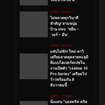
LIVING
UPDATE
ไม่พลาดทุกวินาที
สำคัญ
! สามหนุ่ม
บ้าน vivo ‘หยิ่น –
วอร์ – มีน’
LIVING
UPDATE
แซ่บไม่พัก! ใหม่-ดาวิ
เตรียมอวดลุคสวยทะลุมิ
ติแบบไฮเปอร์สเปซใน
งานเปิดตัว “realme 10
Pro Series” เตรียมไป
ว้าวพร้อมกัน 8
ธันวาคมนี้
LIVING
UPDATE
นั่งแท่น “บอสคริส-คริส