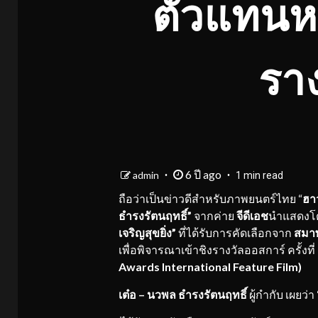
ตัวแทนหน
ราง
6 ปี ago
admin
1 min read
ถือว่าเป็นข่าวดีสำหรับภาพยนตร์ไทย “
ฮาว
ธำรงรัตนฤทธิ์
”
จากค่าย
จีดีเอช
นำแสดงโด
เจริญสุขยิ่ง
”
ที่ได้รับการคัดเลือกจาก
สมาพ
เพื่อพิจารณาเข้าชิงรางวัลออสการ์ ครั้ง
Awards International Feature Film)
เต
๋อ
–
นวพล ธ
ำรงรัต
นฤทธิ์
ผู้กำกับ เผยว่า 