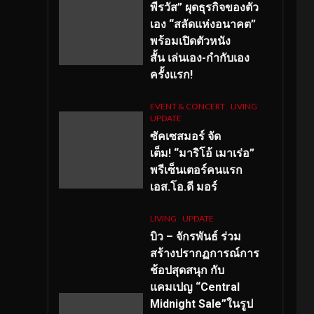
พีรวัส” ผุดธุรกิจของตัว
เอง “สลัดแห่งอนาคต”
พร้อมเปิดตัวหนัง
สั้น เล่นเอง-กำกับเอง
ครั้งแรก!
EVENT & CONCERT
LIVING
UPDATE
ซัคเซสมอร์ จัด
เต็ม
!
“มาริโอ้ เมาเร่อ”
พรีเซ็นเตอร์คนแรก
เอส
.โอ.ดี มอร์
LIVING
UPDATE
บิว – จักรพันธ์ ร่วม
สร้างปรากฏการณ์การ
ช้อปสุดสนุก กับ
แคมเปญ “Central
Midnight Sale”ในรูป