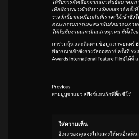
ได้รับ
การ
คัดเลือก
จาก
สมาพันธ์สมาคมภ
เพื่อพิจารณา
เข้าชิ
งรางวัล
ออสการ
ครั้งที่
ร
างวัลนี้ยากเหมือนกันที่เ
ราจะได้เข้
าชิงใ
คณะกรรมก
ารและสมา
พันธ์สมาคมภาพย
ให้กับทีมงานและนักแสดงทุกคน ที่ตั้งใจแ
​มาร่วมลุ้น และติดตามข้อมูล ภาพยนตร์
ฮ
พิจารณาเข้าชิงรางวัลออสการ์ ครั้งที่ 
Awards International Feature Film)ได้ที่
Continue
Previous
สายมูบูชาแมว สฟิงซ์แสนรักพี่ติ๊ก ชีโร่
Reading
ใส่ความเห็น
อีเมลของคุณจะไม่แสดงให้คนอื่นเห็น