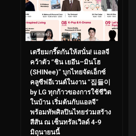
1 min read
เตรียมกรี๊ดกันให้สนั่น! แอลจี
คว้าตัว “ชิน เยอึน–มินโฮ
(SHINee)” บุกไทยจัดเอ็กซ์
คลูซีฟอีเวนต์ในงาน “집들이
by LG ทุกก้าวของการใช้ชีวิต
ในบ้าน เริ่มต้นกับแอลจี”
พร้อมทัพศิลปินไทยร่วมสร้าง
สีสัน ณ เซ็นทรัลเวิลด์ 4-9
มิถุนายนนี้