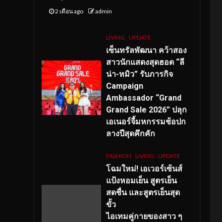
2 เดือน ago
admin
LIVING
UPDATE
เซ็นทรัลพัฒนา คว้าสอง
สาวนักแสดงสุดฮอต “ลี
น่า-หมิว” รับภารกิจ
Campaign
Ambassador “Grand
Grand Sale 2026” ปลุก
เอเนอร์จี้มหกรรมช้อปก
ลางปีสุดคึกคัก
FASHION
LIVING
UPDATE
โฉมใหม่
! เอเวอร์เซ้นส์
แป้งหอมเย็น สูตรเย็น
สดชื่น และสูตรเย็นสุด
ขั้ว
ไอเทมคู่กายของสาว ๆ