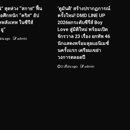
ิ” สุดห่วง “สกาย” ฟื้น
‘ดูมันดิ’ สร้างปรากฏการณ์
จอศึกหนัก “คริส” อัป
ครั้งใหม่! DMD LINE UP
ลพลังเทพ ในซีรีส์
2026ยกระดับซีรีส์ Boy
อู”
Love สู่มิติใหม่ พร้อมเปิด
จักรวาล 23 เรื่อง ยกทัพ 46
ือน ago
admin
นักแสดงพร้อมลุยแอนิเมชั่
นครั้งแรก เตรียมเขย่า
วงการตลอดปี
2 เดือน ago
admin