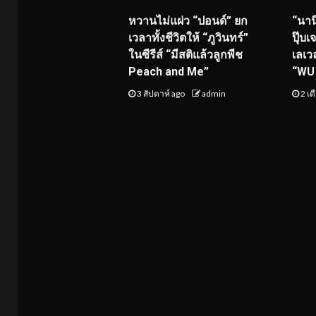
หวานไม่แผ่ว “ปอนด์” ยก
“นาน
เวลาทั้งชีวิตให้ “ภูวินทร์”
ปุ๊บเ
ในซีรีส์ “มีสติแล้วลูกพีช
เลเว
Peach and Me”
“WU 
3 สัปดาห์ ago
admin
2 เด