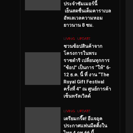
ประจำซัมเมอร์นี้
เย็นสดชื่นเต็มคาราเบล
อัพเลเวลความหอม
ยาวนาน
8
ชม.
LIVING
UPDATE
ชวนช้อปสินค้าจาก
โครงการในพระ
ราชดำริ เปลี่ยนทุกการ
“ช้อป” เป็นการ “ให้” 6-
12 ธ.ค. นี้ ที่ งาน “The
Royal Gift Festival
ครั้งที่ 4” ณ ศูนย์การค้า
เซ็นทรัลเวิลด์
LIVING
UPDATE
เตรียมกรี๊ด! อีแจอุค
ประกาศแฟนมีตติ้งใน
ไทย 4 กพ 66 นี้