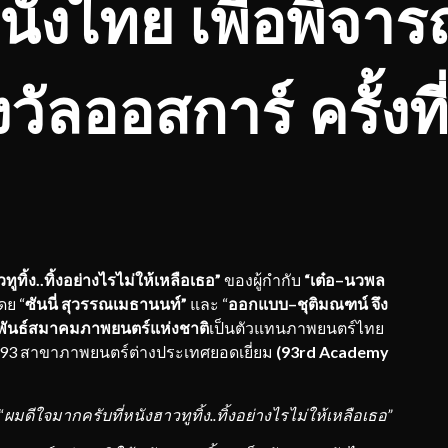
ังไทย เพื่อพิจาร
วัลออสการ์ ครั้งที
ทูทิ้ง
..
ทิ้งอย
่างไร
ไม่ให้เหลือเธ
อ
”
ของผู้กำกับ
“
เต๋อ
–
นวพล
ย “
ซันนี่ สุว
รร
ณ
เมธานนท์
”
และ “
ออกแบบ
–
ชุติมณฑน์ จึง
ันธ์สมาคมภาพยนตร์แห่งชาติ
เป็นตัวแทนภาพยนตร์ไทย
ที่ 93 สาขาภาพยนตร์ต่างประเทศยอดเยี่ยม
(93rd Academy
“
ผมดีใจม
ากครับที่
หนั
ง
ฮาวทูทิ้ง
..
ทิ้งอย่างไรไม่ให้เหลือเธอ
”