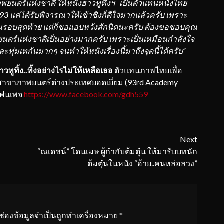
าพย
นตร์แห่งชาติ
ใ
ห้
หนัง
ฮาวทูทิ้งฯ
เป็นตัวแทนหนังไทย
93
แค่ได้
รับพิจารณาให้
เข้าชิงก็
ดีใจมากแ
ล้ว
ครับ
เพ
รา
ะ
นรอบ
สุดท้าย
แต่ก็ขอแอบหวัง
สักนิดนะครับ
ต้อ
งขอขอบคุณ
นตร์
แห่งช
าติ
เป็นอย่างม
าก
ครับ
เพราะเป็น
เหมือนกำลังใจ
ละทุ่มเทกัน
มากๆ จนทำให้
หนังเรื่องนี้มาถึงจุ
ดนี้ได้ครับ
”
าวทูทิ้ง..ทิ้งอย่างไรไม่ให้เหลือเธอ
ตัวแทนภาพไทยเพื่อ
93 สาขาภาพยนตร์ต่างประเทศยอดเยี่ยม (93rd Academy
 แฟนเพจ
https://www.facebook.com/gdh559
Next
“ณเดชน์” โดนเมษ ผู้กำกับต้มตุ๋น ให้มารับบทนัก
ต้มตุ๋นในหนัง “อ้าย..คนหล่อลวง”
ช่องข้อมูลจำเป็นถูกทำเครื่องหมาย
*