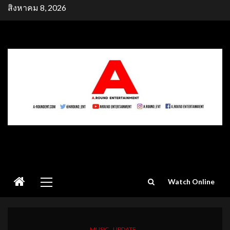
Skip
สิงหาคม 8, 2026
to
content
Primary
Watch Online
Menu
MUSIC
UPDATE