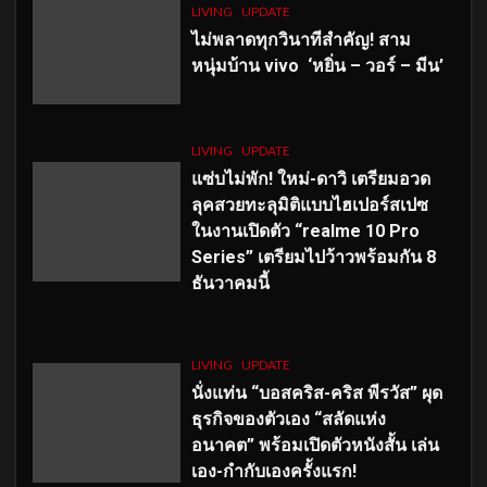
LIVING
UPDATE
ไม่พลาดทุกวินาทีสำคัญ
! สาม
หนุ่มบ้าน vivo ‘หยิ่น – วอร์ – มีน’
LIVING
UPDATE
แซ่บไม่พัก! ใหม่-ดาวิ เตรียมอวด
ลุคสวยทะลุมิติแบบไฮเปอร์สเปซ
ในงานเปิดตัว “realme 10 Pro
Series” เตรียมไปว้าวพร้อมกัน 8
ธันวาคมนี้
LIVING
UPDATE
นั่งแท่น “บอสคริส-คริส พีรวัส” ผุด
ธุรกิจของตัวเอง “สลัดแห่ง
อนาคต” พร้อมเปิดตัวหนังสั้น เล่น
เอง-กำกับเองครั้งแรก!