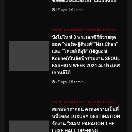
ขอติดแกลมและเท่ตามแบบฉบับ
2 ปี ago
admin
EVENT & CONCERT
FASHION
UPDATE
ปังไม่ไหว! 3 พระเอกซีรีส์วายสุด
ฮอต “ฟอร์ด-ฐิติพงศ์”“Nat Chen”
และ “โคเฮย์ ฮิงุจิ” (Higuchi
Kouhei)บินลัดฟ้าร่วมงาน SEOUL
FASHION WEEK 2024 ณ ประเทศ
เกาหลีใต้
2 ปี ago
admin
EVENT & CONCERT
FASHION
UPDATE
สยามพารากอน ครองความเป็นที่
หนึ่งของ LUXURY DESTINATION
จัดงาน “SIAM PARAGON THE
LUXE HALL OPENING