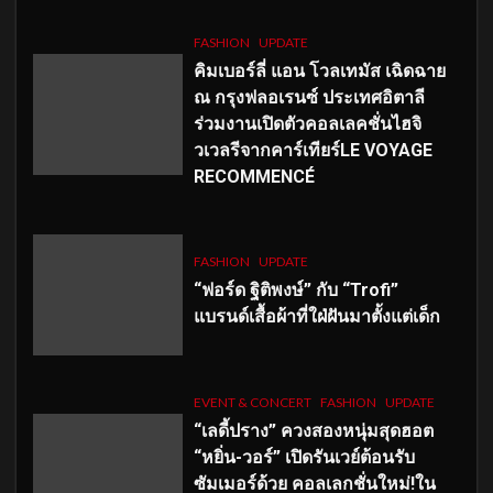
FASHION
UPDATE
คิมเบอร์ลี่ แอน โวลเทมัส เฉิดฉาย
ณ กรุงฟลอเรนซ์ ประเทศอิตาลี
ร่วมงานเปิดตัวคอลเลคชั่นไฮจิ
วเวลรีจากคาร์เทียร์LE VOYAGE
RECOMMENCÉ
FASHION
UPDATE
“ฟอร์ด ฐิติพงษ์” กับ “Trofi”
แบรนด์เสื้อผ้าที่ใฝ่ฝันมาตั้งแต่เด็ก
EVENT & CONCERT
FASHION
UPDATE
“เลดี้ปราง” ควงสองหนุ่มสุดฮอต
“หยิ่น-วอร์” เปิดรันเวย์ต้อนรับ
ซัมเมอร์ด้วย คอลเลกชั่นใหม่!ใน