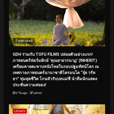
1 min read
GDH ร่วมกับ TOFU FILMS ปล่อยตัวอย่างแรก!
ภาพยนตร์ฟอร์มยักษ์ ‘คุณยายวรนาฏ’ (INHERIT)
เตรียมคายตะขาบหนังไทยในรอบปฐมทัศน์โลก ณ
เทศกาลภาพยนตร์นานาชาติโตรอนโต “จุ๋ย วรัท
ยา” ทุ่มสุดชีวิต โกนหัวรับบทแม่ชี นำทีมนักแสดง
ประชันความสยอง!
2 วัน ago
admin
UPDATE