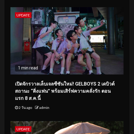
UPDATE
1 min read
เปิดจักรวาลเล็บเจลซีซันใหม่! GELBOYS 2 เดบิวต์
สถานะ “ติ่งแฟน” พร้อมเสิร์ฟความคลั่งรัก ตอน
แรก 8 ส.ค.นี้
2 วัน ago
admin
UPDATE