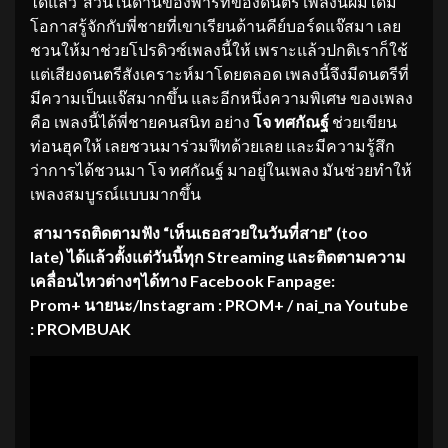
ได้แล้ว ส่วนในด้านของพาร์ทของดนตรี เพลงนี้ผมได้มี
โอกาสรู้จักกับพี่ชายที่เขาเรียนด้านคีย์บอร์ดแจ๊สมา เลย
ชวนให้มาช่วยโปรดิวซ์เพลงนี้ให้ เพราะแล้วปกติเราก็ใช้
แต่เสียงดนตรีสังเคราะห์มาโดยตลอด เพลงนี้จึงมีดนตรีที่
มีความเป็นแจ๊สมากขึ้น และอีกหนึ่งความพิเศษ ของเพลง
คือ เพลงนี้ได้พี่ชายคนสนิท อย่าง
โจ ทศกัณฐ์
ช่วยเขียน
ท่อนฮุคให้ เลยชวนมาร่วมฟีทด้วยเลย และมีความรู้สึก
ว่าการได้ชวนมา โจ ทศกัณฐ์ มาอยู่ในเพลง มันช่วยทำให้
เพลงสมบูรณ์แบบมากขึ้น
สามารถติดตามฟัง “เห็นเธอสวยในวันที่สาย” (too
late) ได้แล้วตั้งแต่วันนี้ทุก Streaming และติดตามความ
เคลื่อนไหวต่างๆได้ทาง Facebook Fanpage:
Prom+ นายนะ/Instagram : PROM+ / nai_na Youtube
: PROMBUAK