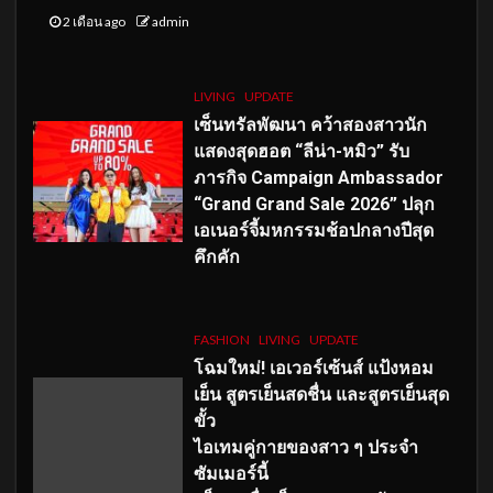
2 เดือน ago
admin
LIVING
UPDATE
เซ็นทรัลพัฒนา คว้าสองสาวนัก
แสดงสุดฮอต “ลีน่า-หมิว” รับ
ภารกิจ Campaign Ambassador
“Grand Grand Sale 2026” ปลุก
เอเนอร์จี้มหกรรมช้อปกลางปีสุด
คึกคัก
FASHION
LIVING
UPDATE
โฉมใหม่
! เอเวอร์เซ้นส์ แป้งหอม
เย็น สูตรเย็นสดชื่น และสูตรเย็นสุด
ขั้ว
ไอเทมคู่กายของสาว ๆ ประจำ
ซัมเมอร์นี้