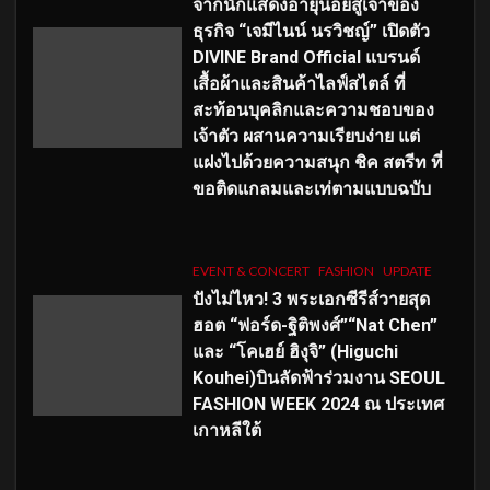
จากนักแสดงอายุน้อยสู่เจ้าของ
ธุรกิจ “เจมีไนน์ นรวิชญ์” เปิดตัว
DIVINE Brand Official แบรนด์
เสื้อผ้าและสินค้าไลฟ์สไตล์ ที่
สะท้อนบุคลิกและความชอบของ
เจ้าตัว ผสานความเรียบง่าย แต่
แฝงไปด้วยความสนุก ชิค สตรีท ที่
ขอติดแกลมและเท่ตามแบบฉบับ
EVENT & CONCERT
FASHION
UPDATE
ปังไม่ไหว! 3 พระเอกซีรีส์วายสุด
ฮอต “ฟอร์ด-ฐิติพงศ์”“Nat Chen”
และ “โคเฮย์ ฮิงุจิ” (Higuchi
Kouhei)บินลัดฟ้าร่วมงาน SEOUL
FASHION WEEK 2024 ณ ประเทศ
เกาหลีใต้