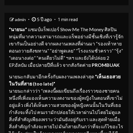
5 ปี ago
admin
1 min read
“นายนะ”
แชมป์แร็พเปอร์ Show Me The Money ศิลปิน
หนุ่มที่มากความสามารถและแร็พอย่างมีชั้นเชิงที่เรารู้จัก
เขากันเป็นอย่างดี จากผลงานเพลงที่ผ่านมา “รองเท้าหาย
ตอนถวายสังฆทาน” “อย่าพูดเลย” “โรงแรมชั่วคราว” “รุ้ง”
“เดอนางเด่อ” “คนเดียวไม่ดี” ฯลฯ และยังได้ปล่อย 2
EP.อัลบัม เมื่อปลายปีที่แล้ว จากสังกัดค่าย
PROMBUAK
นายนะกลับมาอีกครั้งกับผลงานเพลงล่าสุด
“เห็นเธอสวย
ในวันที่สาย (
too late)”
นายนะกล่าวว่า “เพลงนี้ผมเขียนถึงเรื่องราวของชายคน
หนึ่งที่เพิ่งมองเห็นความงดงามของผู้หญิงในตอนที่เขาไม่
อยู่แล้ว เพิ่งได้เห็นความสวยของผู้หญิงคนนั้นในวันที่เธอ
กำลังจะทิ้งไป คนเรามักปล่อยให้เวลาผ่านไปโดยไม่ดูแล
สิ่งที่สำคัญเพียงเพราะว่ามันยังอยู่กับเรา และสุดท้ายเมื่อ
สิ่งสำคัญกำลังจะหายไป มันก็สายเกินกว่าที่จะแก้ไขอะไร