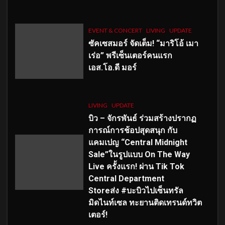
EVENT & CONCERT
LIVING
UPDATE
ซัคเซสมอร์ จัดเต็ม
!
“มาริโอ้ เมา
เร่อ” พรีเซ็นเตอร์คนแรก
เอส
.โอ.ดี มอร์
LIVING
UPDATE
บิว – จักรพันธ์ ร่วมสร้างปรากฏ
การณ์การช้อปสุดสนุก กับ
แคมเปญ “Central Midnight
Sale”ในรูปแบบ On The Way
Live ครั้งแรก! ผ่าน Tik Tok
Central Department
Storeส่ง #บะบิวไปเซ็นทรัล
มิดไนท์เซล ทะยานติดเทรนด์ทวิต
เตอร์!