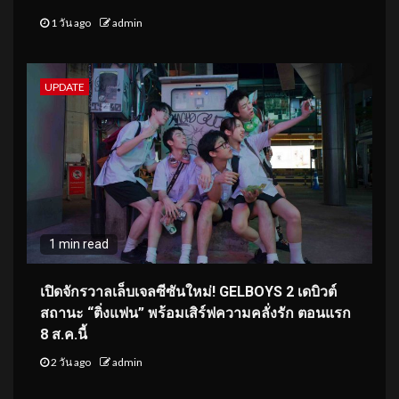
1 วัน ago
admin
UPDATE
1 min read
เปิดจักรวาลเล็บเจลซีซันใหม่! GELBOYS 2 เดบิวต์
สถานะ “ติ่งแฟน” พร้อมเสิร์ฟความคลั่งรัก ตอนแรก
8 ส.ค.นี้
2 วัน ago
admin