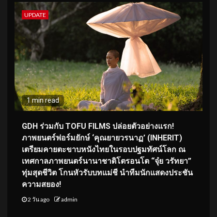
UPDATE
1 min read
GDH ร่วมกับ TOFU FILMS ปล่อยตัวอย่างแรก!
ภาพยนตร์ฟอร์มยักษ์ ‘คุณยายวรนาฏ’ (INHERIT)
เตรียมคายตะขาบหนังไทยในรอบปฐมทัศน์โลก ณ
เทศกาลภาพยนตร์นานาชาติโตรอนโต “จุ๋ย วรัทยา”
ทุ่มสุดชีวิต โกนหัวรับบทแม่ชี นำทีมนักแสดงประชัน
ความสยอง!
2 วัน ago
admin