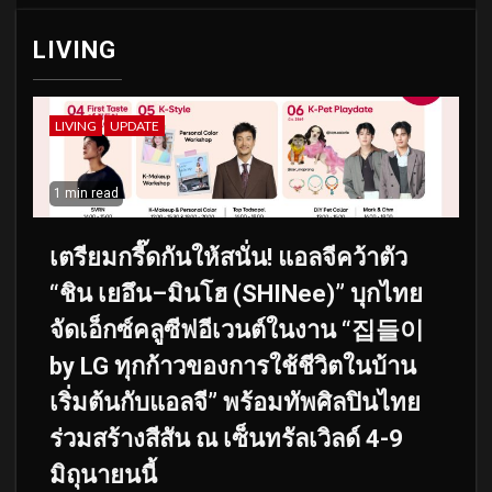
LIVING
LIVING
UPDATE
1 min read
เตรียมกรี๊ดกันให้สนั่น! แอลจีคว้าตัว
“ชิน เยอึน–มินโฮ (SHINee)” บุกไทย
จัดเอ็กซ์คลูซีฟอีเวนต์ในงาน “집들이
by LG ทุกก้าวของการใช้ชีวิตในบ้าน
เริ่มต้นกับแอลจี” พร้อมทัพศิลปินไทย
ร่วมสร้างสีสัน ณ เซ็นทรัลเวิลด์ 4-9
มิถุนายนนี้