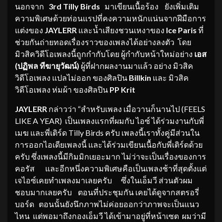
นอกจาก
3rd Tilly Birds
มาเขียนเนื้อร้อง ยังเพิ่มเติม
ความพิเศษด้วยท่อนแรปที่คงความหนักแน่นจากฝีมือการ
แต่งของ
JAYLERR
และน้ำเสียงชวนเหงาของ
Ice Paris
ที่
ช่วยกันถ่ายทอดเรื่องราวของเพลงได้อย่างลงตัว โดย
มิวสิควิดีโอเพลงนี้ถูกกำกับโดย ผู้กำกับหน้าใหม่อย่าง
เอส
(ปฏิพล ทีฆายุวัฒน์)
ผู้ที่ฝากผลงานมาแล้ว อย่าง มิวสิค
วิดีโอเพลง แปลไม่ออก ของศิลปิน
Billkin
และ มิวสิค
วิดีโอเพลง ห่มผ้า ของศิลปิน
PP Krit
JAYLERR
กล่าวว่า
“สำหรับเพลง เมื่อวานก็นานไป (FEELS
LIKE A YEAR)
เป็นเพลงแรกที่ผมกับ ไอซ์ ได้ร่วมงานกับพี่
เมฆ และพี่เติร์ด Tilly Birds ครับ เพลงนี้เราทั้งคู่มีส่วนใน
การออกไอเดียเพลงนี้ และได้ร่วมเขียนเนื้อกับพี่เติร์ดด้วย
ครับ ซึ่งเพลงนี้มีกิมมิกเยอะมาก ไม่ว่าจะเป็นเรื่องของการ
คอรัส และอีกหนึ่งความพิเศษคือเป็นเพลงช้าที่สุดตั้งแต่
เจไอซ์เคยทำเพลงมาเลยครับ ซึ่งในเอ็มวี ส่วนตัวผม
ชอบมากเลยครับ ตอนที่ประชุมกัน เคยได้ดูจากสตรอรี่
บอร์ด ตอนนั้นยังนึกภาพไม่ค่อยออกว่าภาพจะเป็นแนว
ไหน แต่พอมาถึงกองเอ็มวี ได้เข้ามาอยู่ที่หน้าเซต ผมว่ามี