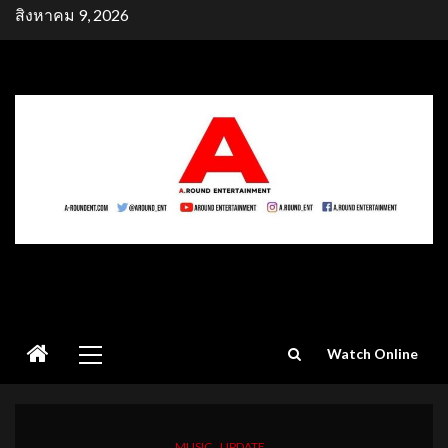
Skip
สิงหาคม 9, 2026
to
content
Primary
Watch Online
Menu
MUSIC
UPDATE