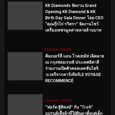
KK Diamonds จัดงาน Grand
Opening KK Diamond & KK
Birth Day Gala Dinner โดย CEO
“คุณกุ๊กไก่ รวิสรา” จัดงานโชว์
เครื่องเพชรมูลค่าหลายล้านบาท
FASHION
UPDATE
คิมเบอร์ลี่ แอน โวลเทมัส เฉิดฉาย
ณ กรุงฟลอเรนซ์ ประเทศอิตาลี
ร่วมงานเปิดตัวคอลเลคชั่นไฮจิ
วเวลรีจากคาร์เทียร์LE VOYAGE
RECOMMENCÉ
FASHION
UPDATE
“ฟอร์ด ฐิติพงษ์” กับ “Trofi”
แบรนด์เสื้อผ้าที่ใฝ่ฝันมาตั้งแต่เด็ก