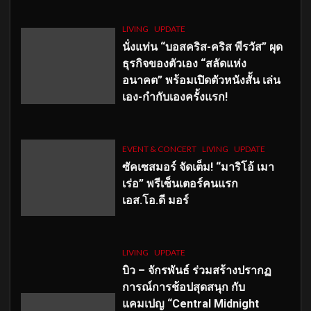
LIVING
UPDATE
นั่งแท่น “บอสคริส-คริส พีรวัส” ผุด
ธุรกิจของตัวเอง “สลัดแห่ง
อนาคต” พร้อมเปิดตัวหนังสั้น เล่น
เอง-กำกับเองครั้งแรก!
EVENT & CONCERT
LIVING
UPDATE
ซัคเซสมอร์ จัดเต็ม
!
“มาริโอ้ เมา
เร่อ” พรีเซ็นเตอร์คนแรก
เอส
.โอ.ดี มอร์
LIVING
UPDATE
บิว – จักรพันธ์ ร่วมสร้างปรากฏ
การณ์การช้อปสุดสนุก กับ
แคมเปญ “Central Midnight