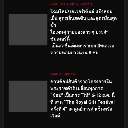
FASHION
LIVING
UPDATE
โฉมใหม่
! เอเวอร์เซ้นส์ แป้งหอม
เย็น สูตรเย็นสดชื่น และสูตรเย็นสุด
ขั้ว
ไอเทมคู่กายของสาว ๆ ประจำ
ซัมเมอร์นี้
เย็นสดชื่นเต็มคาราเบล อัพเลเวล
ความหอมยาวนาน
8
ชม.
LIVING
UPDATE
ชวนช้อปสินค้าจากโครงการใน
พระราชดำริ เปลี่ยนทุกการ
“ช้อป” เป็นการ “ให้” 6-12 ธ.ค. นี้
ที่ งาน “The Royal Gift Festival
ครั้งที่ 4” ณ ศูนย์การค้าเซ็นทรัล
เวิลด์