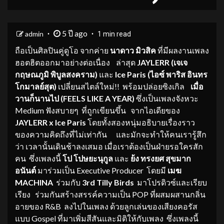
5 ปี ago
admin
1 min read
ถือเป็นศิลปินคู่ดูโอ จากค่าย
นาดาว มิวสิค
ที่มีผลงานเพลง
ฮอตฮิตออกมาอย่างต่อเนื่อง ล่าสุด
JAYLERR
(เจ
เจ
กฤษณภูมิ พิบูลสงคราม)
และ
Ice Paris
(
ไอซ์ พาริส อินทร
โกมาลย์สุต)
เปลี่ยนสไตล์ใหม่!! พร้อมปล่อยซิงเกิล
เมื่อ
วานก็นานไป (FEELS LIKE A YEAR)
ซึ่งเป็นเพลงจังหวะ
Medium ฟังสบายๆ
ที่ถูกเขียนขึ้น จากไอเดียของ
JAYLERR x Ice Paris
โดยทั้งสองหนุ่มอธิบายเรื่องราว
ของความคิดถึงที่ไม่เท่ากัน และมักจะทำให้คนเรารู้สึก
ว่า เวลานั้นเดินช้าลงเสมอ เมื่อเราต้องเป็นฝ่ายรอใครสัก
คน ซึ่งเพลงนี้
โป โปษยะนุกูล
และ
ย้ง
ทรงยศ สุขมาก
อนันต์
มาร่วมเป็น Executive Producer โดยมี
เมฆ
MACHINA
ร่วมกับ
3rd Tilly Birds
มาโปรดิวซ์และเรียบ
เรียง ร่วมกันสร้างสรรค์ความเป็น POP ที่ผสมผสานกลิ่น
อายของ R&B ลงไปในเพลง ด้วยลูกเล่นของเสียงคอรัส
แบบ Gospel ที่มาเพิ่มสีสันและมิติให้กับเพลง ซึ่งเพลงนี้