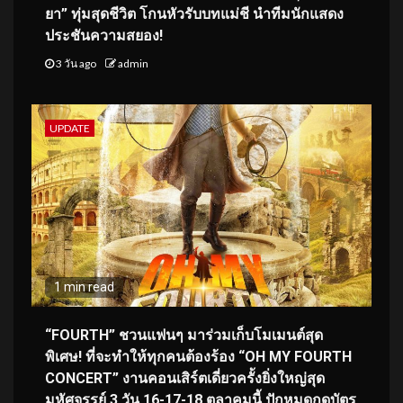
ยา” ทุ่มสุดชีวิต โกนหัวรับบทแม่ชี นำทีมนักแสดง
ประชันความสยอง!
3 วัน ago
admin
UPDATE
1 min read
“FOURTH” ชวนแฟนๆ มาร่วมเก็บโมเมนต์สุด
พิเศษ! ที่จะทำให้ทุกคนต้องร้อง “OH MY FOURTH
CONCERT” งานคอนเสิร์ตเดี่ยวครั้งยิ่งใหญ่สุด
มหัศจรรย์ 3 วัน 16-17-18 ตุลาคมนี้ ปักหมุดกดบัตร