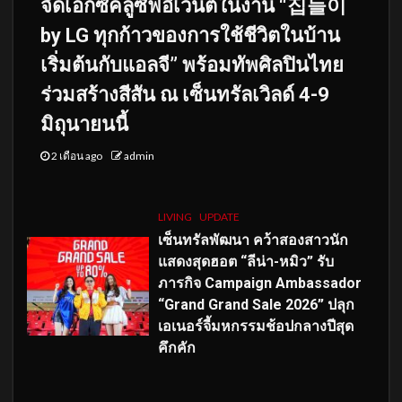
จัดเอ็กซ์คลูซีฟอีเวนต์ในงาน “집들이
by LG ทุกก้าวของการใช้ชีวิตในบ้าน
เริ่มต้นกับแอลจี” พร้อมทัพศิลปินไทย
ร่วมสร้างสีสัน ณ เซ็นทรัลเวิลด์ 4-9
มิถุนายนนี้
2 เดือน ago
admin
LIVING
UPDATE
เซ็นทรัลพัฒนา คว้าสองสาวนัก
แสดงสุดฮอต “ลีน่า-หมิว” รับ
ภารกิจ Campaign Ambassador
“Grand Grand Sale 2026” ปลุก
เอเนอร์จี้มหกรรมช้อปกลางปีสุด
คึกคัก