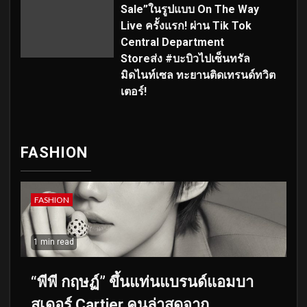
Sale”ในรูปแบบ On The Way
Live ครั้งแรก! ผ่าน Tik Tok
Central Department
Storeส่ง #บะบิวไปเซ็นทรัล
มิดไนท์เซล ทะยานติดเทรนด์ทวิต
เตอร์!
FASHION
FASHION
1 min read
“พีพี กฤษฏ์” ขึ้นแท่นแบรนด์แอมบา
สเดอร์ Cartier คนล่าสุดจาก