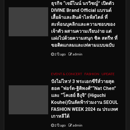
ธุรกิจ “เจมีไนน์ นรวิชญ์” เปิดตัว
DIVINE Brand Official แบรนด์
เสื้อผ้าและสินค้าไลฟ์สไตล์ ที่
สะท้อนบุคลิกและความชอบของ
เจ้าตัว ผสานความเรียบง่าย แต่
แฝงไปด้วยความสนุก ชิค สตรีท ที่
ขอติดแกลมและเท่ตามแบบฉบับ
2 ปี ago
admin
EVENT & CONCERT
FASHION
UPDATE
ปังไม่ไหว! 3 พระเอกซีรีส์วายสุด
ฮอต “ฟอร์ด-ฐิติพงศ์”“Nat Chen”
และ “โคเฮย์ ฮิงุจิ” (Higuchi
Kouhei)บินลัดฟ้าร่วมงาน SEOUL
FASHION WEEK 2024 ณ ประเทศ
เกาหลีใต้
2 ปี ago
admin