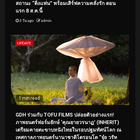
สถานะ “ติ่งแฟน” พร้อมเสิร์ฟความคลั่งรัก ตอน
แรก 8 ส.ค.นี้
3 วัน ago
admin
UPDATE
1 min read
GDH ร่วมกับ TOFU FILMS ปล่อยตัวอย่างแรก!
ภาพยนตร์ฟอร์มยักษ์ ‘คุณยายวรนาฏ’ (INHERIT)
เตรียมคายตะขาบหนังไทยในรอบปฐมทัศน์โลก ณ
เทศกาลภาพยนตร์นานาชาติโตรอนโต “จุ๋ย วรัท