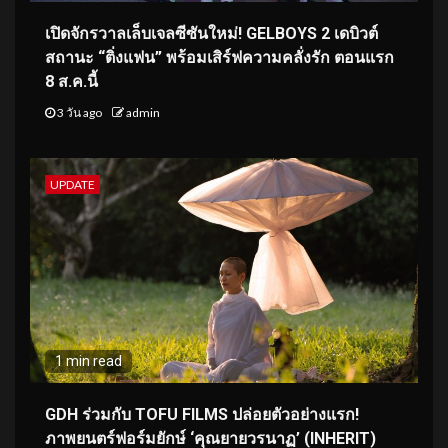
เปิดจักรวาลเล็บเจลซีซันใหม่! GELBOYS 2 เดบิวต์
สถานะ “ติ่งแฟน” พร้อมเสิร์ฟความคลั่งรัก ตอนแรก
8 ส.ค.นี้
3 วัน ago
admin
UPDATE
1 min read
GDH ร่วมกับ TOFU FILMS ปล่อยตัวอย่างแรก!
ภาพยนตร์ฟอร์มยักษ์ ‘คุณยายวรนาฏ’ (INHERIT)