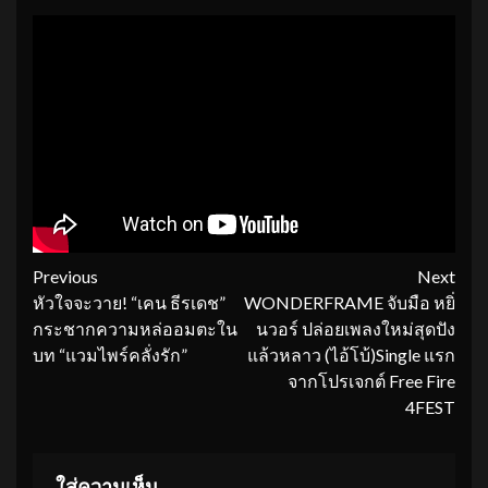
Continue
Previous
Next
หัวใจจะวาย! “เคน ธีรเดช”
WONDERFRAME จับมือ หยิ่
Reading
กระชากความหล่ออมตะใน
นวอร์ ปล่อยเพลงใหม่สุดปัง
บท “แวมไพร์คลั่งรัก”
แล้วหลาว (ไอ้โบ้)Single แรก
จากโปรเจกต์ Free Fire
4FEST
ใส่ความเห็น