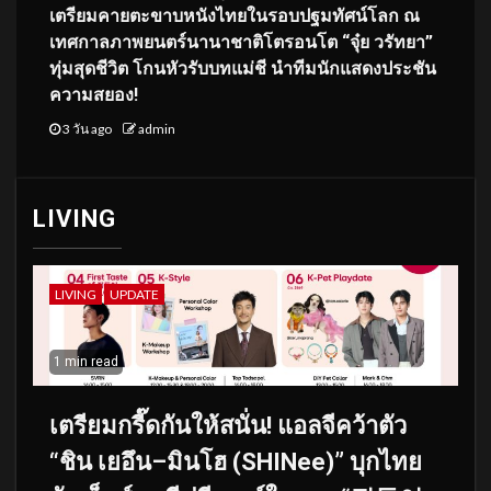
เตรียมคายตะขาบหนังไทยในรอบปฐมทัศน์โลก ณ
เทศกาลภาพยนตร์นานาชาติโตรอนโต “จุ๋ย วรัทยา”
ทุ่มสุดชีวิต โกนหัวรับบทแม่ชี นำทีมนักแสดงประชัน
ความสยอง!
3 วัน ago
admin
LIVING
LIVING
UPDATE
1 min read
เตรียมกรี๊ดกันให้สนั่น! แอลจีคว้าตัว
“ชิน เยอึน–มินโฮ (SHINee)” บุกไทย