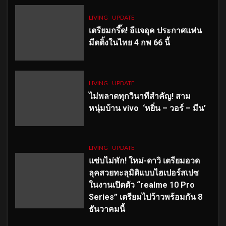
LIVING
UPDATE
เตรียมกรี๊ด! อีแจอุค ประกาศแฟน
มีตติ้งในไทย 4 กพ 66 นี้
LIVING
UPDATE
ไม่พลาดทุกวินาทีสำคัญ
! สาม
หนุ่มบ้าน vivo ‘หยิ่น – วอร์ – มีน’
LIVING
UPDATE
แซ่บไม่พัก! ใหม่-ดาวิ เตรียมอวด
ลุคสวยทะลุมิติแบบไฮเปอร์สเปซ
ในงานเปิดตัว “realme 10 Pro
Series” เตรียมไปว้าวพร้อมกัน 8
ธันวาคมนี้