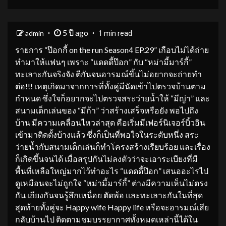
5 ปี ago
admin
1 min read
รายการ “ป๊อกกี้ on the run Season4 EP.29” เกือบไม่ได้ถ่าย
ทำมาให้แฟนๆ เพราะ “แดดดี้ป๊อก” กับ “หม่ามี้มาร์กี้”
ทะเลาะกันจริงจัง ตีกันจนอารมณ์ขึ้นไม่อยากจะถ่ายทำ
ต่อ!!! เหตุเกิดมาจากการที่ทั้งคู่มีนัดเข้าไปตรวจบ้านตาม
กำหนด ซึ่งใจก็อยากจะไปตรวจสระว่ายน้ำให้ “มีญ่า” และ
สนามเด็กเล่นของ “มีก้า” ว่าสร้างเสร็จหรือยัง พอไปถึง
บ้าน มีความเคลื่อนไหวล่าสุด คือเริ่มมีเฟอร์นิเจอร์บิ้วอิน
เข้ามาติดตั้งบ้างแล้ว ซึ่งก็เป็นที่พอใจในระดับหนึ่ง สระ
ว่ายน้ำกับสนามเด็กเล่นก็ทำโครงสร้างเรียบร้อย และเรื่อง
ก็เกิดขึ้นจนได้ เมื่อสรุปกันไม่ลงตัวว่าจะเอาระเบียงที่มี
พื้นที่เหลือใหญ่มากไว้ทำอะไร “แดดดี้ป๊อก” เสนออะไรไป
ดูเหมือนจะไม่ถูกใจ “หม่ามี้มาร์กี้” ต่างมีความเห็นไม่ตรง
กัน เถียงกันจนรู้สึกเหนื่อย ตัดพ้อ และทะเลาะกันในที่สุด
สุดท้ายทั้งคู่จะ Happy wife Happy life หรือจะอารมณ์เสีย
กลับบ้านไป ติดตามชมบรรยากาศทั้งหมดเหล่านี้ได้ใน