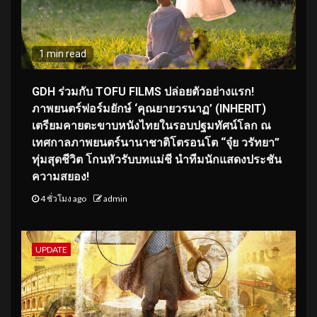
1 min read
GDH ร่วมกับ TOFU FILMS ปล่อยตัวอย่างแรก!
ภาพยนตร์ฟอร์มยักษ์ ‘คุณยายวรนาฏ’ (INHERIT)
เตรียมคายตะขาบหนังไทยในรอบปฐมทัศน์โลก ณ
เทศกาลภาพยนตร์นานาชาติโตรอนโต “จุ๋ย วรัทยา”
ทุ่มสุดชีวิต โกนหัวรับบทแม่ชี นำทีมนักแสดงประชัน
ความสยอง!
4 ชั่วโมง ago
admin
UPDATE