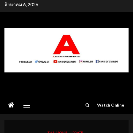
Skip
สิงหาคม 6, 2026
to
content
Primary
Watch Online
Menu
TV & MOVIE
UPDATE