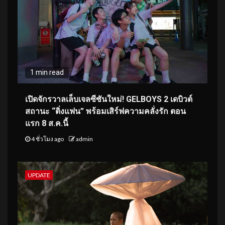
1 min read
เปิดจักรวาลเล็บเจลซีซันใหม่! GELBOYS 2 เดบิวต์
สถานะ “ติ่งแฟน” พร้อมเสิร์ฟความคลั่งรัก ตอน
แรก 8 ส.ค.นี้
4 ชั่วโมง ago
admin
UPDATE