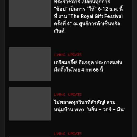
พระราชดำริ เปลี่ยนทุกการ
“ช้อป” เป็นการ “ให้” 6-12 ธ.ค. นี้
ที่ งาน “The Royal Gift Festival
ครั้งที่ 4” ณ ศูนย์การค้าเซ็นทรัล
เวิลด์
LIVING
UPDATE
เตรียมกรี๊ด! อีแจอุค ประกาศแฟน
มีตติ้งในไทย 4 กพ 66 นี้
LIVING
UPDATE
ไม่พลาดทุกวินาทีสำคัญ
! สาม
หนุ่มบ้าน vivo ‘หยิ่น – วอร์ – มีน’
LIVING
UPDATE