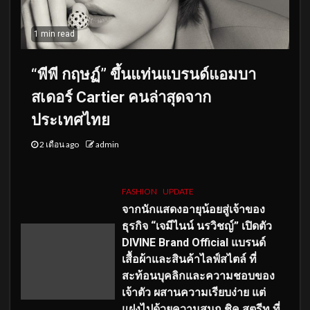
1 min read
“พีพี กฤษฏ์” ขึ้นแท่นแบรนด์แอมบา
สเดอร์ Cartier คนล่าสุดจาก
ประเทศไทย
2 เดือน ago
admin
FASHION
UPDATE
จากนักแสดงอายุน้อยสู่เจ้าของ
ธุรกิจ “เจมีไนน์ นรวิชญ์” เปิดตัว
DIVINE Brand Official แบรนด์
เสื้อผ้าและสินค้าไลฟ์สไตล์ ที่
สะท้อนบุคลิกและความชอบของ
เจ้าตัว ผสานความเรียบง่าย แต่
แฝงไปด้วยความสนุก ชิค สตรีท ที่