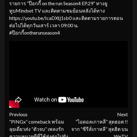
รายการ “ป๊อกกี้ on the run Season4 EP.29” ทางยู
ทูบMindset TV และติดตามชมย้อนหลังได้ทาง
https://youtu.be/IcaDXtj1sb0 และติดตามรายการตอน
ต่อไปได้ทุกวันเสาร์ เวลา 09:00 น.
#ป๊อกกี้ontherunseason4
Continue
Previous
Next
“PINGx” comeback พร้อม
“ไอดอลเกาหลี” สุดฮอต !!
Reading
ลุยเดี่ยวส่ง “ตัวจบ” เพลงรัก
จาก “ซีรีส์เกาหลี” สุดฮิต บน
ความหมายดีที่ใช้ส่งต่อไปยัง
WeTV