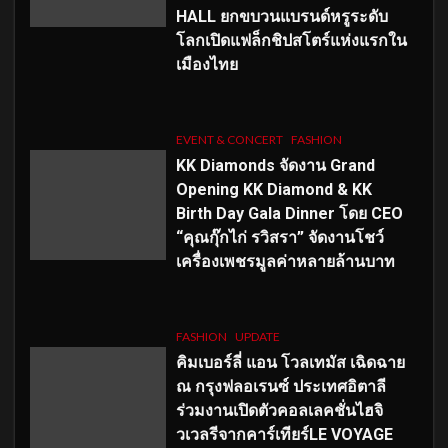
HALL ยกขบวนแบรนด์หรูระดับ
โลกเปิดแฟล็กชิปสโตร์แห่งแรกใน
เมืองไทย
EVENT & CONCERT
FASHION
KK Diamonds จัดงาน Grand
Opening KK Diamond & KK
Birth Day Gala Dinner โดย CEO
“คุณกุ๊กไก่ รวิสรา” จัดงานโชว์
เครื่องเพชรมูลค่าหลายล้านบาท
FASHION
UPDATE
คิมเบอร์ลี่ แอน โวลเทมัส เฉิดฉาย
ณ กรุงฟลอเรนซ์ ประเทศอิตาลี
ร่วมงานเปิดตัวคอลเลคชั่นไฮจิ
วเวลรีจากคาร์เทียร์LE VOYAGE