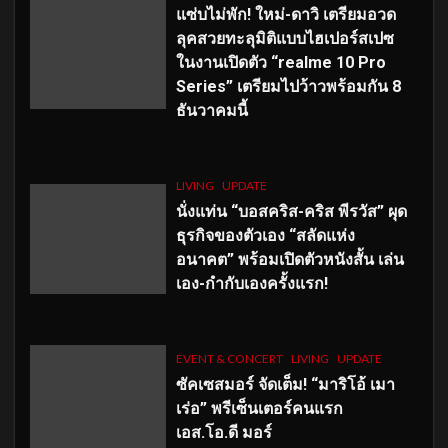
แซ่บไม่พัก! ใหม่-ดาวิ เตรียมอวด
ลุคสวยทะลุมิติแบบไฮเปอร์สเปซ
ในงานเปิดตัว “realme 10 Pro
Series” เตรียมไปว้าวพร้อมกัน 8
ธันวาคมนี้
LIVING
UPDATE
นั่งแท่น “บอสคริส-คริส พีรวัส” ผุด
ธุรกิจของตัวเอง “สลัดแห่ง
อนาคต” พร้อมเปิดตัวหนังสั้น เล่น
เอง-กำกับเองครั้งแรก!
EVENT & CONCERT
LIVING
UPDATE
ซัคเซสมอร์ จัดเต็ม
!
“มาริโอ้ เมา
เร่อ” พรีเซ็นเตอร์คนแรก
เอส
.โอ.ดี มอร์