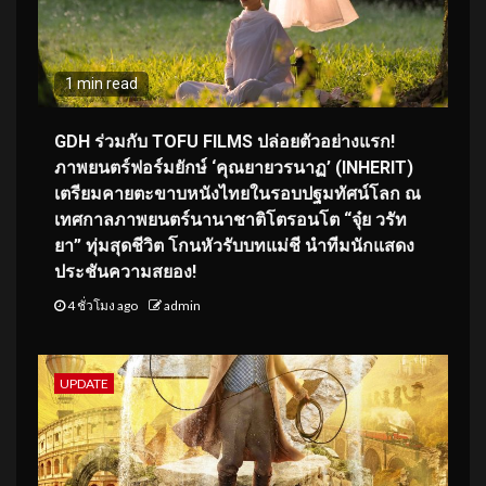
1 min read
GDH ร่วมกับ TOFU FILMS ปล่อยตัวอย่างแรก!
ภาพยนตร์ฟอร์มยักษ์ ‘คุณยายวรนาฏ’ (INHERIT)
เตรียมคายตะขาบหนังไทยในรอบปฐมทัศน์โลก ณ
เทศกาลภาพยนตร์นานาชาติโตรอนโต “จุ๋ย วรัท
ยา” ทุ่มสุดชีวิต โกนหัวรับบทแม่ชี นำทีมนักแสดง
ประชันความสยอง!
4 ชั่วโมง ago
admin
UPDATE