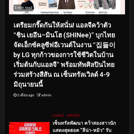
1 min read
เตรียมกรี๊ดกันให้สนั่น! แอลจีคว้าตัว
“ชิน เยอึน–มินโฮ (SHINee)” บุกไทย
จัดเอ็กซ์คลูซีฟอีเวนต์ในงาน “집들이
by LG ทุกก้าวของการใช้ชีวิตในบ้าน
เริ่มต้นกับแอลจี” พร้อมทัพศิลปินไทย
ร่วมสร้างสีสัน ณ เซ็นทรัลเวิลด์ 4-9
มิถุนายนนี้
2 เดือน ago
admin
LIVING
UPDATE
เซ็นทรัลพัฒนา คว้าสองสาวนัก
แสดงสุดฮอต “ลีน่า-หมิว” รับ