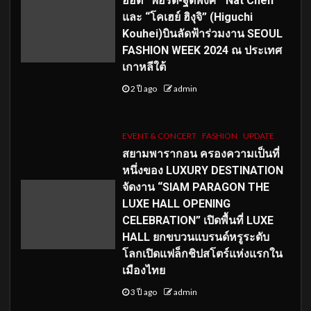
ฮอต “ฟอร์ด-ฐิติพงศ์”“Nat Chen”
และ “โคเฮย์ ฮิงุจิ” (Higuchi
Kouhei)บินลัดฟ้าร่วมงาน SEOUL
FASHION WEEK 2024 ณ ประเทศ
เกาหลีใต้
2 ปี ago
admin
EVENT & CONCERT
FASHION
UPDATE
สยามพารากอน ครองความเป็นที่
หนึ่งของ LUXURY DESTINATION
จัดงาน “SIAM PARAGON THE
LUXE HALL OPENING
CELEBRATION” เปิดพื้นที่ LUXE
HALL ยกขบวนแบรนด์หรูระดับ
โลกเปิดแฟล็กชิปสโตร์แห่งแรกใน
เมืองไทย
3 ปี ago
admin