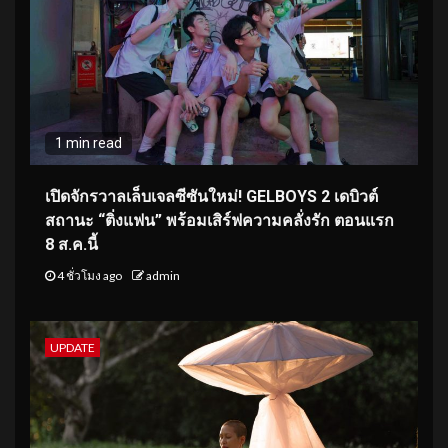
1 min read
เปิดจักรวาลเล็บเจลซีซันใหม่! GELBOYS 2 เดบิวต์
สถานะ “ติ่งแฟน” พร้อมเสิร์ฟความคลั่งรัก ตอนแรก
8 ส.ค.นี้
4 ชั่วโมง ago
admin
UPDATE