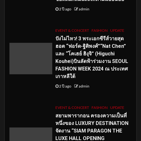
2 ปี ago
admin
EVENT & CONCERT
FASHION
UPDATE
ปังไม่ไหว! 3 พระเอกซีรีส์วายสุด
ฮอต “ฟอร์ด-ฐิติพงศ์”“Nat Chen”
และ “โคเฮย์ ฮิงุจิ” (Higuchi
Kouhei)บินลัดฟ้าร่วมงาน SEOUL
FASHION WEEK 2024 ณ ประเทศ
เกาหลีใต้
2 ปี ago
admin
EVENT & CONCERT
FASHION
UPDATE
สยามพารากอน ครองความเป็นที่
หนึ่งของ LUXURY DESTINATION
จัดงาน “SIAM PARAGON THE
LUXE HALL OPENING