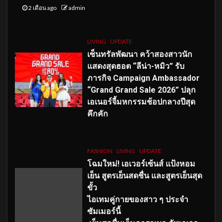
2 เดือน ago
admin
LIVING
UPDATE
เซ็นทรัลพัฒนา คว้าสองสาวนัก
แสดงสุดฮอต “ลีน่า-หมิว” รับ
ภารกิจ Campaign Ambassador
“Grand Grand Sale 2026” ปลุก
เอเนอร์จี้มหกรรมช้อปกลางปีสุด
คึกคัก
FASHION
LIVING
UPDATE
โฉมใหม่
! เอเวอร์เซ้นส์ แป้งหอม
เย็น สูตรเย็นสดชื่น และสูตรเย็นสุด
ขั้ว
ไอเทมคู่กายของสาว ๆ ประจำ
ซัมเมอร์นี้