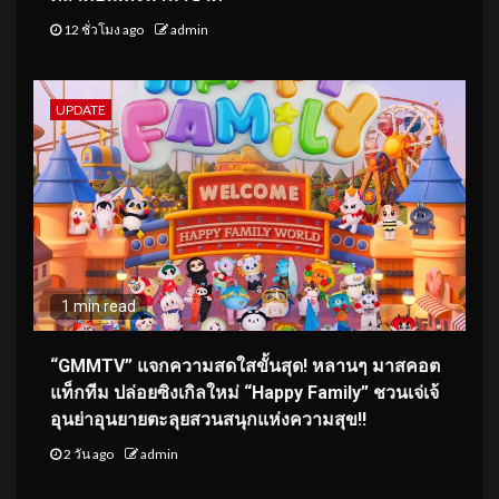
12 ชั่วโมง ago
admin
UPDATE
1 min read
“GMMTV” แจกความสดใสขั้นสุด! หลานๆ มาสคอต
แท็กทีม ปล่อยซิงเกิลใหม่ “Happy Family” ชวนเจ่เจ้
อุนย่าอุนยายตะลุยสวนสนุกแห่งความสุข!!
2 วัน ago
admin