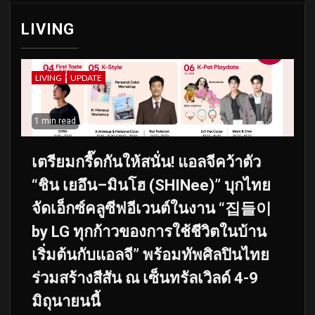
LIVING
LIVING
UPDATE
1 min read
เตรียมกรี๊ดกันให้สนั่น! แอลจีคว้าตัว
“ชิน เยอึน–มินโฮ (SHINee)” บุกไทย
จัดเอ็กซ์คลูซีฟอีเวนต์ในงาน “집들이
by LG ทุกก้าวของการใช้ชีวิตในบ้าน
เริ่มต้นกับแอลจี” พร้อมทัพศิลปินไทย
ร่วมสร้างสีสัน ณ เซ็นทรัลเวิลด์ 4-9
มิถุนายนนี้