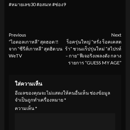
#หมายเลข30 #อสมท #ช่อง9
Continue
Previous
Next
“ไอดอลเกาหลี” สุดฮอต !!
ร็อครุ่นใหญ่ “หรั่ง ร็อคเคสต
Reading
จาก “ซีรีส์เกาหลี” สุดฮิต บน
ร้า” ชวนแร็ปรุ่นใหม่ “สไปรท์
WeTV
– กาย” ฟีเจอริงเพลงดัง กลาง
รายการ “GUESS MY AGE”
ใส่ความเห็น
อีเมลของคุณจะไม่แสดงให้คนอื่นเห็น
ช่องข้อมูล
จำเป็นถูกทำเครื่องหมาย
*
ความเห็น
*