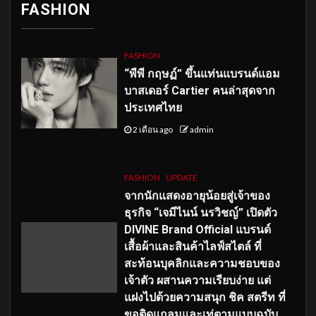
FASHION
FASHION
“พีพี กฤษฏ์” ขึ้นแท่นแบรนด์แอม
บาสเดอร์ Cartier คนล่าสุดจาก
ประเทศไทย
2 เดือน ago
admin
FASHION
UPDATE
จากนักแสดงอายุน้อยสู่เจ้าของ
ธุรกิจ “เจมีไนน์ นรวิชญ์” เปิดตัว
DIVINE Brand Official แบรนด์
เสื้อผ้าและสินค้าไลฟ์สไตล์ ที่
สะท้อนบุคลิกและความชอบของ
เจ้าตัว ผสานความเรียบง่าย แต่
แฝงไปด้วยความสนุก ชิค สตรีท ที่
ขอติดแกลมและเท่ตามแบบฉบับ