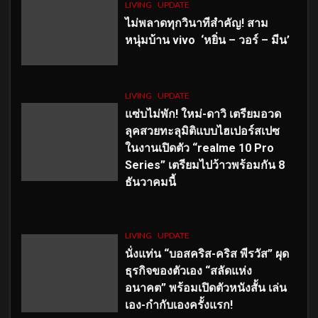
LIVING
UPDATE
ไม่พลาดทุกวินาทีสำคัญ
! สาม
หนุ่มบ้าน vivo ‘หยิ่น – วอร์ – มีน’
LIVING
UPDATE
แซ่บไม่พัก! ใหม่-ดาวิ เตรียมอวด
ลุคสวยทะลุมิติแบบไฮเปอร์สเปซ
ในงานเปิดตัว “realme 10 Pro
Series” เตรียมไปว้าวพร้อมกัน 8
ธันวาคมนี้
LIVING
UPDATE
นั่งแท่น “บอสคริส-คริส พีรวัส” ผุด
ธุรกิจของตัวเอง “สลัดแห่ง
อนาคต” พร้อมเปิดตัวหนังสั้น เล่น
เอง-กำกับเองครั้งแรก!