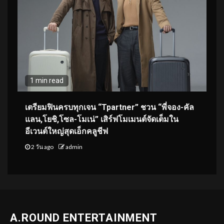
1 min read
เตรียมฟินครบทุกเจน “Tpartner” ชวน “พี่จอง-คัล
แลน,โยชิ,โซล-โมเน่” เสิร์ฟโมเมนต์จัดเต็มใน
อีเวนต์ใหญ่สุดเอ็กคลูชีฟ
2 วัน ago
admin
A.ROUND ENTERTAINMENT