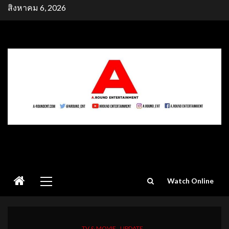
Skip
สิงหาคม 6, 2026
to
content
Primary
Watch Online
Menu
TV & MOVIE
UPDATE