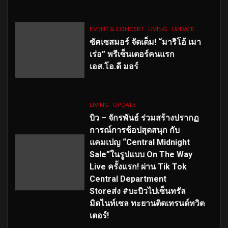
EVENT & CONCERT
LIVING
UPDATE
ซัคเซสมอร์ จัดเต็ม
!
“มาริโอ้ เมา
เร่อ” พรีเซ็นเตอร์คนแรก
เอส
.โอ.ดี มอร์
LIVING
UPDATE
บิว – จักรพันธ์ ร่วมสร้างปรากฏ
การณ์การช้อปสุดสนุก กับ
แคมเปญ “Central Midnight
Sale”ในรูปแบบ On The Way
Live ครั้งแรก! ผ่าน Tik Tok
Central Department
Storeส่ง #บะบิวไปเซ็นทรัล
มิดไนท์เซล ทะยานติดเทรนด์ทวิต
เตอร์!