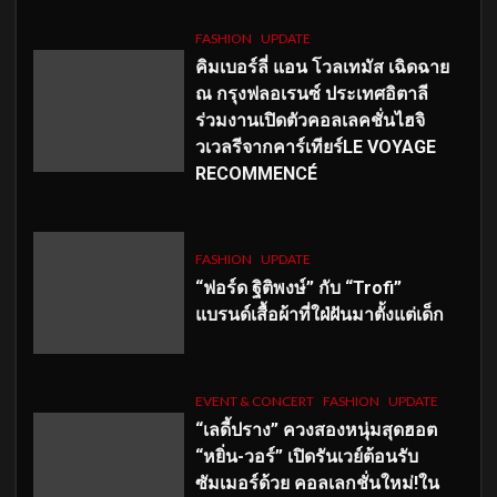
FASHION
UPDATE
คิมเบอร์ลี่ แอน โวลเทมัส เฉิดฉาย
ณ กรุงฟลอเรนซ์ ประเทศอิตาลี
ร่วมงานเปิดตัวคอลเลคชั่นไฮจิ
วเวลรีจากคาร์เทียร์LE VOYAGE
RECOMMENCÉ
FASHION
UPDATE
“ฟอร์ด ฐิติพงษ์” กับ “Trofi”
แบรนด์เสื้อผ้าที่ใฝ่ฝันมาตั้งแต่เด็ก
EVENT & CONCERT
FASHION
UPDATE
“เลดี้ปราง” ควงสองหนุ่มสุดฮอต
“หยิ่น-วอร์” เปิดรันเวย์ต้อนรับ
ซัมเมอร์ด้วย คอลเลกชั่นใหม่!ใน