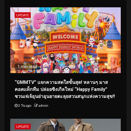
UPDATE
1 min read
“GMMTV” แจกความสดใสขั้นสุด! หลานๆ มาส
คอตแท็กทีม ปล่อยซิงเกิลใหม่ “Happy Family”
ชวนเจ่เจ้อุนย่าอุนยายตะลุยสวนสนุกแห่งความสุข!!
2 วัน ago
admin
UPDATE