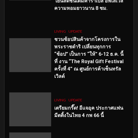
เย็นสดชื่นเต็มคาราเบล อัพเลเวล
ความหอมยาวนาน
8
ชม.
LIVING
UPDATE
ชวนช้อปสินค้าจากโครงการใน
พระราชดำริ เปลี่ยนทุกการ
“ช้อป” เป็นการ “ให้” 6-12 ธ.ค. นี้
ที่ งาน “The Royal Gift Festival
ครั้งที่ 4” ณ ศูนย์การค้าเซ็นทรัล
เวิลด์
LIVING
UPDATE
เตรียมกรี๊ด! อีแจอุค ประกาศแฟน
มีตติ้งในไทย 4 กพ 66 นี้