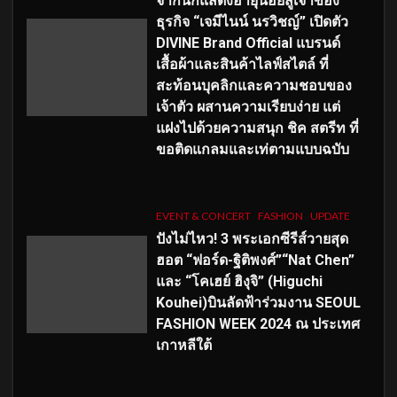
จากนักแสดงอายุน้อยสู่เจ้าของ
ธุรกิจ “เจมีไนน์ นรวิชญ์” เปิดตัว
DIVINE Brand Official แบรนด์
เสื้อผ้าและสินค้าไลฟ์สไตล์ ที่
สะท้อนบุคลิกและความชอบของ
เจ้าตัว ผสานความเรียบง่าย แต่
แฝงไปด้วยความสนุก ชิค สตรีท ที่
ขอติดแกลมและเท่ตามแบบฉบับ
EVENT & CONCERT
FASHION
UPDATE
ปังไม่ไหว! 3 พระเอกซีรีส์วายสุด
ฮอต “ฟอร์ด-ฐิติพงศ์”“Nat Chen”
และ “โคเฮย์ ฮิงุจิ” (Higuchi
Kouhei)บินลัดฟ้าร่วมงาน SEOUL
FASHION WEEK 2024 ณ ประเทศ
เกาหลีใต้