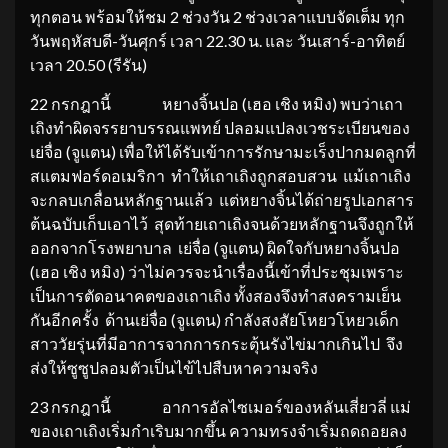
ทุกตอน พร้อมให้ชม 2 ช่วงวัน 2 ช่วงเวลาแบบจัดเต็ม ทุก
วันพฤหัสบดี-วันศุกร์ เวลา 22.30 น. และ วันเสาร์-อาทิตย์
เวลา 20.50 (รีรัน)
22 กรกฎานี้ หยางจิ้นปอ (เฮอ เชิง หมิง) พบว่าเถา
เถิงทำผิดจรรยาบรรณแพทย์ ปลอมแปลงเวชระเบียนของ
เย่จื่อ (จูแตน) เพื่อให้ได้รับเข้าการรักษามะเร็งปากมดลูกที่
สแตมฟอร์ดอเมริกา ทำให้เถาเถิงถูกสอบสวน แม้เถาเถิง
จะกลบเกลื่อนหลักฐานแล้ว แต่หยางจิ้นได้ถ่ายรูปเอกสาร
ต้นฉบับเก็บเอาไว้ สุดท้ายเถาเถิงจนด้วยหลักฐานจึงถูกให้
ออกจากโรงพยาบาล เย่จื่อ (จูแตน) ผิดใจกับหยางจิ้นปอ
(เฮอ เชิง หมิง) ว่าไม่ควรจะนำเรื่องนี้เข้าที่ประชุมเพราะ
เป็นการตัดอนาคตของเถาเถิง ทั้งสองจึงทำสงครามเย็น
กันอีกครั้ง ด้านเย่จื่อ (จูแตน) กำลังสงสัยโหยวโหยวเด็ก
สาววัยรุ่นที่มีอาการจากการกระตุ้นรังไข่มากเกินไป จึง
ส่งให้ซูซูปลอมตัวเป็นไข้ไปสืบหาความจริง
23 กรกฎานี้ อาการอัลไซเมอร์ของหลันเสี่ยวลี่ แม่
ของเถาเถิงเริ่มกำเริบมากขึ้น ความทรงจำเริ่มถดถอยลง