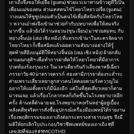
เถาเถิงจึงขอให้เย่จื่อ (จูแตน) ช่วยแวะมาทานข้าวดูทีวีเป็น
เพื่อนแม่ของตน ส่วนเคสคนไข้โหยวโหยว เย่จื่อ (จูแตน)
วางแผนให้ซูซูปลอมตัวเป็นคนไข้เพื่อตีสนิทกับโหยวโหย
ว หวางเอ๋าฟงจึงเข้ามาช่วยกำกับบทบาทเพื่อให้สมจริง
มากขึ้น แล้วยังได้ว่านหยวน (ซุน เจียน) มาช่วยสมทบ กับ
หยางจิ้นปอ (เฮอ เชิง หมิง) ที่แทรกเข้ามาในละครจัดฉาก
โหยวโหยว ก็เชื่อสนิทแล้วเผยความลับบางอย่างให้รู้
สุดท้ายสีอิงอนุมัติให้หยางจิ้นปอ (เฮอ เชิง หมิง) ย้ายกลับ
มาแผนกสูติฯ เพื่อทำการผ่าตัดให้โหยวโหยวที่มีอาการ
ปวดท้องร้องรุนแรง ในเวลาเดียวกันกัวเลี่ยงพาหยีเฉี่ยว
ภรรยาวัย 40 มาตรวจครรภ์ สองสามีภรรยาต้องระส่ำระ
ส่ายเพราะเสี่ยวเหยาลูกสาวคนโตคอยตามรังควาญไม่
อยากให้แม่ตั้งครรภ์มีน้องอีก แต่ในที่สุดเสี่ยวเหยาก็ตาม
มาจนเจอ แล้วเรื่องโกลากหลก็เกิดขึ้นในโรงพยาบาลอีก
ครั้ง ด้านหลี่ต๋าฉาย ผอ.โรงพยาบาลเหรินหย่าผู้อยู่เบื้อง
หลังคดีทุจริตการสั่งซื้ออุปกรณ์เครื่องมือแพทย์ได้รายงาน
เรื่องพฤติกรรมของเถาเถิงต่อกระทรวงสาธารณสุข จึงมี
มติให้ยกเลิกใบประกอบวิชาชีพแพทย์ของเถาเถิง #ที่
เลข30ที่ช่อง9 #9MCOTHD