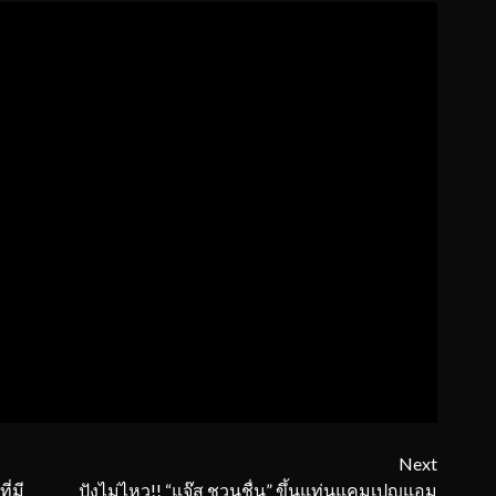
Next
ี่มี
ปังไม่ไหว!! “แจ๊ส ชวนชื่น” ขึ้นแท่นแคมเปญแอม