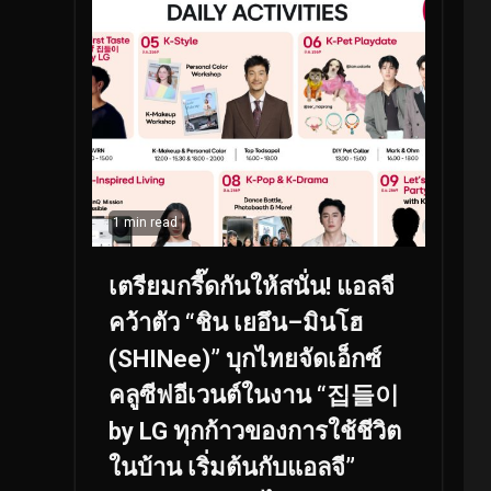
1 min read
เตรียมกรี๊ดกันให้สนั่น! แอลจี
คว้าตัว “ชิน เยอึน–มินโฮ
(SHINee)” บุกไทยจัดเอ็กซ์
คลูซีฟอีเวนต์ในงาน “집들이
by LG ทุกก้าวของการใช้ชีวิต
ในบ้าน เริ่มต้นกับแอลจี”