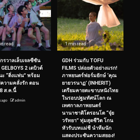
in read
1 min read
จักรวาลเล็บเจลซีซัน
GDH ร่วมกับ TOFU
! GELBOYS 2 เดบิวต์
FILMS ปล่อยตัวอย่างแรก!
ะ “ติ่งแฟน” พร้อม
ภาพยนตร์ฟอร์มยักษ์ ‘คุณ
์ฟความคลั่งรัก ตอน
ยายวรนาฏ’ (INHERIT)
 ส.ค.นี้
เตรียมคายตะขาบหนังไทย
ในรอบปฐมทัศน์โลก ณ
น ago
admin
เทศกาลภาพยนตร์
นานาชาติโตรอนโต “จุ๋ย
วรัทยา” ทุ่มสุดชีวิต โกน
หัวรับบทแม่ชี นำทีมนัก
แสดงประชันความสยอง!