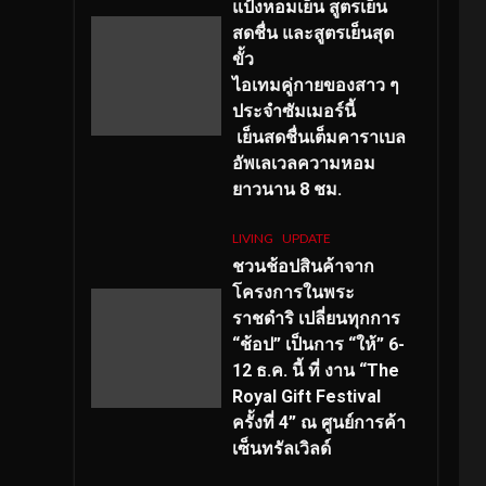
แป้งหอมเย็น สูตรเย็น
สดชื่น และสูตรเย็นสุด
ขั้ว
ไอเทมคู่กายของสาว ๆ
ประจำซัมเมอร์นี้
เย็นสดชื่นเต็มคาราเบล
อัพเลเวลความหอม
ยาวนาน
8
ชม.
LIVING
UPDATE
ชวนช้อปสินค้าจาก
โครงการในพระ
ราชดำริ เปลี่ยนทุกการ
“ช้อป” เป็นการ “ให้” 6-
12 ธ.ค. นี้ ที่ งาน “The
Royal Gift Festival
ครั้งที่ 4” ณ ศูนย์การค้า
เซ็นทรัลเวิลด์