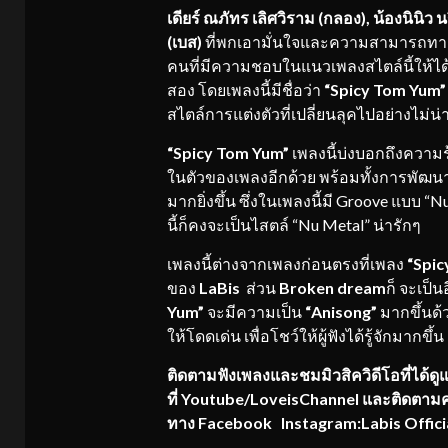
เดียร์ ณภัทร เลิศวิราม (กลอง), น้องนินิว น
(เบส)
ที่พกเอามั่นใจและความสามารถทางด
คนที่มีความชอบในแนวเพลงสไตล์นี้ให้ได้ต
สอง โดยเพลงนี้มีชื่อว่า
“Spicy Tom Yum”
สไตล์การแต่งตัวที่เปลี่ยนลุคไปอย่างไม่น่
“Spicy Tom Yum”
เพลงนี้บ่งบอกถึงความ
ในตัวของเพลงอีกด้วย พร้อมทั้งการพัฒ
มากยิ่งขึ้น ซึ่งในเพลงนี้มี Groove แบบ “
นี้ก็คงจะเป็นไสตล์ “Nu Metal” น่ารักๆ
เพลงนี้ต่างจากเพลงก่อนตรงที่เพลง
“Spic
ของ
LaBis
ส่วน
Broken dream
ก็ จะเป็น
Yum”
จะมีความเป็น
“Anisong”
มากขึ้นด้
ให้โดดเด่น เพื่อโชว์ให้ผู้ฟังได้รู้จักมากข
ติดตามฟังเพลงและชมมิวสิควิดีโอที่ได้ดู
ที่ Youtube/LoveisChannel และติดตามค
ทาง Facebook Instagram:Labis Offic