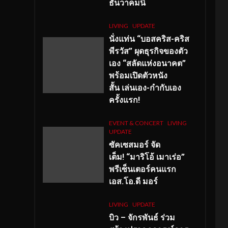
ธันวาคมนี้
LIVING
UPDATE
นั่งแท่น “บอสคริส-คริส
พีรวัส” ผุดธุรกิจของตัว
เอง “สลัดแห่งอนาคต”
พร้อมเปิดตัวหนัง
สั้น เล่นเอง-กำกับเอง
ครั้งแรก!
EVENT & CONCERT
LIVING
UPDATE
ซัคเซสมอร์ จัด
เต็ม
!
“มาริโอ้ เมาเร่อ”
พรีเซ็นเตอร์คนแรก
เอส
.โอ.ดี มอร์
LIVING
UPDATE
บิว – จักรพันธ์ ร่วม