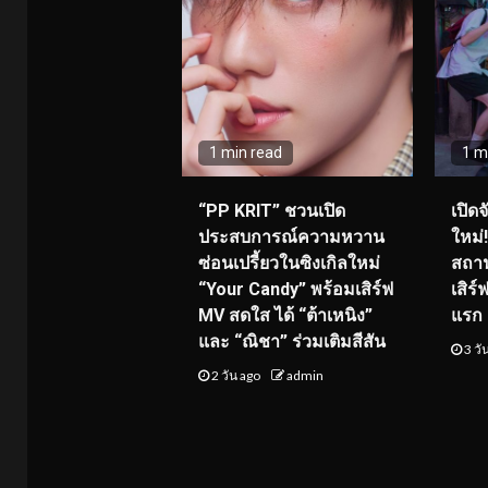
1 min read
1 m
“PP KRIT” ชวนเปิด
เปิด
ประสบการณ์ความหวาน
ใหม่
ซ่อนเปรี้ยวในซิงเกิลใหม่
สถาน
“Your Candy” พร้อมเสิร์ฟ
เสิร
MV สดใส ได้ “ต้าเหนิง”
แรก 8
และ “ณิชา” ร่วมเติมสีสัน
3 วั
2 วัน ago
admin