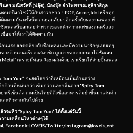
รินธร มณีสวัสดิ์ (ฟลุ๊ต), น้องบุ๊ค อำไพพรรณ สุธิราธิกุล
นตรีมาโชว์ให้กับสาวกชาว J-POP, Anime, Idol หรือทุก
ิดตามกัน ครั้งนี้พวกเธอกลับมาอีกครั้งกับผลงานเพลง ที่
ซึ่งเพลงนี้บอกเลยว่าพวกเธอจะนำความเท่ของดนตรีและ
าเชื่อมาให้เราได้ติดตามกัน
ร้อนแรง สอดคล้องกับชื่อเพลง และมีความน่ารักๆแบบเท่ๆ
นาทางด้านดนตรีของสมาชิก ถูกถ่ายทอดออกมาได้ชัดเจน
Nu Metal” เพราะมีท่อน Rap ผสมด้วย เราเรียกให้ง่ายขึ้นเพลง
y Tom Yum”
จะสดใสกว่าก็เหมือนเป็นด้านสว่าง
อีกด้านที่หม่นกว่า เข้มกว่า และกลิ่นอาย
“Spicy Tom
วย พรีเซ้นต์ความเป็นไทยที่ดึงชื่ออาหารต้มยำขึ้นมาเล่นคำ
ึ้น และหิวตามกันไปด้วย
แล้วจะหิว “Spicy Tom Yum”
ได้ตั้งแต่วันนี้
วามเคลื่อนไหวต่างๆได้
ial, Facebook:LOVEiS/Twitter/Instagram@loveis_ent