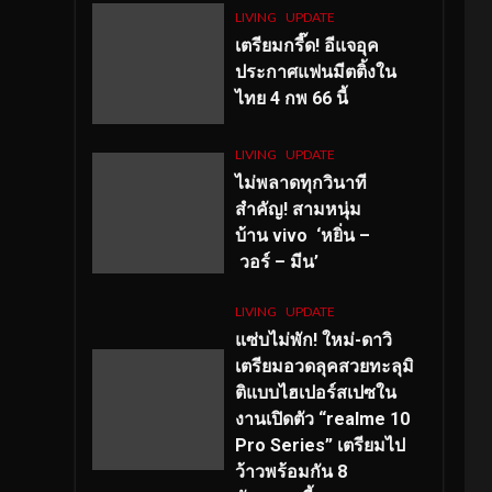
LIVING
UPDATE
เตรียมกรี๊ด! อีแจอุค
ประกาศแฟนมีตติ้งใน
ไทย 4 กพ 66 นี้
LIVING
UPDATE
ไม่พลาดทุกวินาที
สำคัญ
! สามหนุ่ม
บ้าน vivo ‘หยิ่น –
วอร์ – มีน’
LIVING
UPDATE
แซ่บไม่พัก! ใหม่-ดาวิ
เตรียมอวดลุคสวยทะลุมิ
ติแบบไฮเปอร์สเปซใน
งานเปิดตัว “realme 10
Pro Series” เตรียมไป
ว้าวพร้อมกัน 8