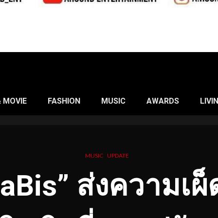
& MOVIE
FASHION
MUSIC
AWARDS
LIVI
MUSIC
UPDATE
aBis” ส่งความเผ