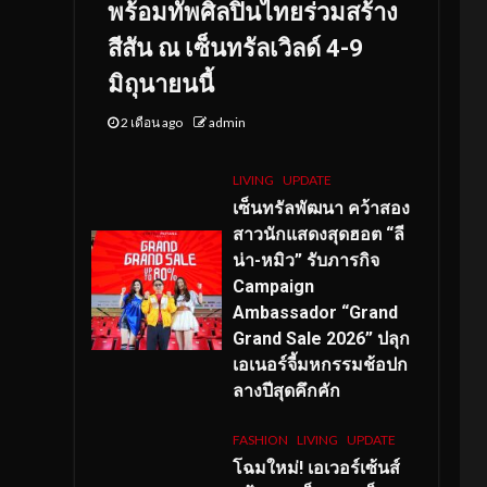
พร้อมทัพศิลปินไทยร่วมสร้าง
สีสัน ณ เซ็นทรัลเวิลด์ 4-9
มิถุนายนนี้
2 เดือน ago
admin
LIVING
UPDATE
เซ็นทรัลพัฒนา คว้าสอง
สาวนักแสดงสุดฮอต “ลี
น่า-หมิว” รับภารกิจ
Campaign
Ambassador “Grand
Grand Sale 2026” ปลุก
เอเนอร์จี้มหกรรมช้อปก
ลางปีสุดคึกคัก
FASHION
LIVING
UPDATE
โฉมใหม่
! เอเวอร์เซ้นส์