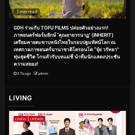
1 min read
GDH ร่วมกับ TOFU FILMS ปล่อยตัวอย่างแรก!
ภาพยนตร์ฟอร์มยักษ์ ‘คุณยายวรนาฏ’ (INHERIT)
เตรียมคายตะขาบหนังไทยในรอบปฐมทัศน์โลก ณ
เทศกาลภาพยนตร์นานาชาติโตรอนโต “จุ๋ย วรัทยา”
ทุ่มสุดชีวิต โกนหัวรับบทแม่ชี นำทีมนักแสดงประชัน
ความสยอง!
3 วัน ago
admin
LIVING
LIVING
UPDATE