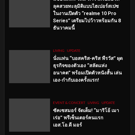
ลุคสวยทะลุมิติแบบไฮเปอร์สเปซ
ในงานเปิดตัว “realme 10 Pro
Series” เตรียมไปว้าวพร้อมกัน 8
ธันวาคมนี้
LIVING
UPDATE
นั่งแท่น “บอสคริส-คริส พีรวัส” ผุด
ธุรกิจของตัวเอง “สลัดแห่ง
อนาคต” พร้อมเปิดตัวหนังสั้น เล่น
เอง-กำกับเองครั้งแรก!
EVENT & CONCERT
LIVING
UPDATE
ซัคเซสมอร์ จัดเต็ม
!
“มาริโอ้ เมา
เร่อ” พรีเซ็นเตอร์คนแรก
เอส
.โอ.ดี มอร์