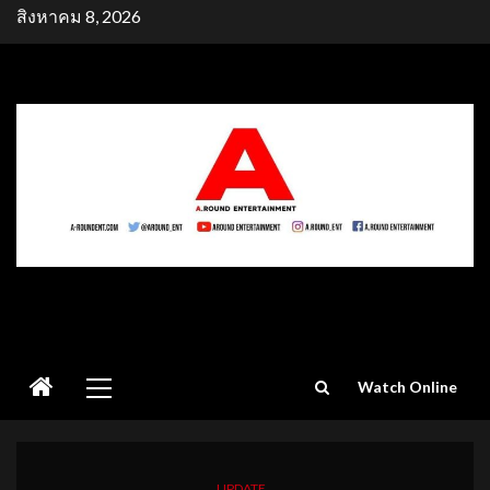
Skip
สิงหาคม 8, 2026
to
content
Primary
Watch Online
Menu
UPDATE