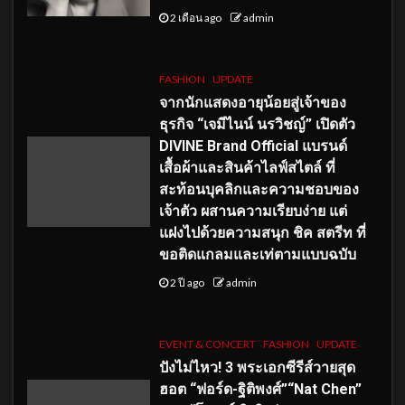
2 เดือน ago
admin
FASHION
UPDATE
จากนักแสดงอายุน้อยสู่เจ้าของ
ธุรกิจ “เจมีไนน์ นรวิชญ์” เปิดตัว
DIVINE Brand Official แบรนด์
เสื้อผ้าและสินค้าไลฟ์สไตล์ ที่
สะท้อนบุคลิกและความชอบของ
เจ้าตัว ผสานความเรียบง่าย แต่
แฝงไปด้วยความสนุก ชิค สตรีท ที่
ขอติดแกลมและเท่ตามแบบฉบับ
2 ปี ago
admin
EVENT & CONCERT
FASHION
UPDATE
ปังไม่ไหว! 3 พระเอกซีรีส์วายสุด
ฮอต “ฟอร์ด-ฐิติพงศ์”“Nat Chen”