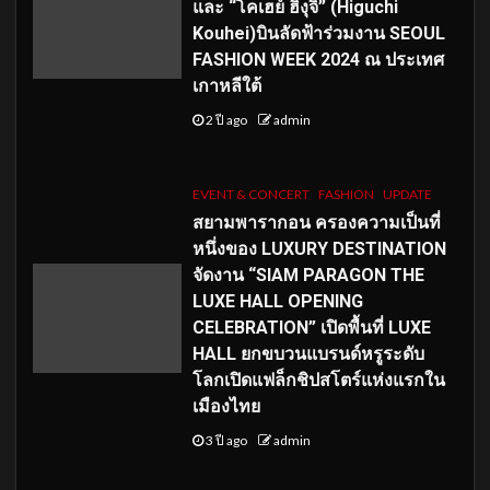
และ “โคเฮย์ ฮิงุจิ” (Higuchi
Kouhei)บินลัดฟ้าร่วมงาน SEOUL
FASHION WEEK 2024 ณ ประเทศ
เกาหลีใต้
2 ปี ago
admin
EVENT & CONCERT
FASHION
UPDATE
สยามพารากอน ครองความเป็นที่
หนึ่งของ LUXURY DESTINATION
จัดงาน “SIAM PARAGON THE
LUXE HALL OPENING
CELEBRATION” เปิดพื้นที่ LUXE
HALL ยกขบวนแบรนด์หรูระดับ
โลกเปิดแฟล็กชิปสโตร์แห่งแรกใน
เมืองไทย
3 ปี ago
admin