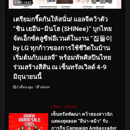
1 min read
เตรียมกรี๊ดกันให้สนั่น! แอลจีคว้าตัว
“ชิน เยอึน–มินโฮ (SHINee)” บุกไทย
จัดเอ็กซ์คลูซีฟอีเวนต์ในงาน “집들이
by LG ทุกก้าวของการใช้ชีวิตในบ้าน
เริ่มต้นกับแอลจี” พร้อมทัพศิลปินไทย
ร่วมสร้างสีสัน ณ เซ็นทรัลเวิลด์ 4-9
มิถุนายนนี้
2 เดือน ago
admin
LIVING
UPDATE
เซ็นทรัลพัฒนา คว้าสองสาวนัก
แสดงสุดฮอต “ลีน่า-หมิว” รับ
ภารกิจ Campaign Ambassador