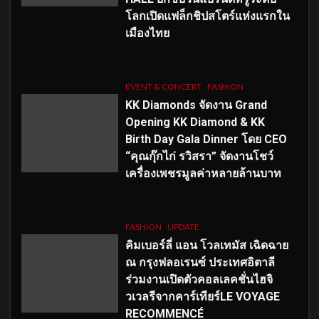
โลกเปิดแฟล็กชิปสโตร์แห่งแรกใน
เมืองไทย
EVENT & CONCERT
FASHION
KK Diamonds จัดงาน Grand
Opening KK Diamond & KK
Birth Day Gala Dinner โดย CEO
“คุณกุ๊กไก่ รวิสรา” จัดงานโชว์
เครื่องเพชรมูลค่าหลายล้านบาท
FASHION
UPDATE
คิมเบอร์ลี่ แอน โวลเทมัส เฉิดฉาย
ณ กรุงฟลอเรนซ์ ประเทศอิตาลี
ร่วมงานเปิดตัวคอลเลคชั่นไฮจิ
วเวลรีจากคาร์เทียร์LE VOYAGE
RECOMMENCÉ