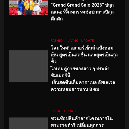
“Grand Grand Sale 2026” ปลุก
เอเนอร์จี้มหกรรมช้อปกลางปีสุด
คึกคัก
FASHION
LIVING
UPDATE
โฉมใหม่
! เอเวอร์เซ้นส์ แป้งหอม
เย็น สูตรเย็นสดชื่น และสูตรเย็นสุด
ขั้ว
ไอเทมคู่กายของสาว ๆ ประจำ
ซัมเมอร์นี้
เย็นสดชื่นเต็มคาราเบล อัพเลเวล
ความหอมยาวนาน
8
ชม.
LIVING
UPDATE
ชวนช้อปสินค้าจากโครงการใน
พระราชดำริ เปลี่ยนทุกการ