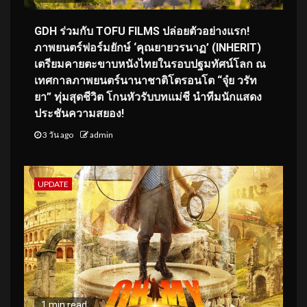
GDH ร่วมกับ TOFU FILMS ปล่อยตัวอย่างแรก!
ภาพยนตร์ฟอร์มยักษ์ ‘คุณยายวรนาฏ’ (INHERIT)
เตรียมคายตะขาบหนังไทยในรอบปฐมทัศน์โลก ณ
เทศกาลภาพยนตร์นานาชาติโตรอนโต “จุ๋ย วรัท
ยา” ทุ่มสุดชีวิต โกนหัวรับบทแม่ชี นำทีมนักแสดง
ประชันความสยอง!
3 วัน ago
admin
UPDATE
1 min read