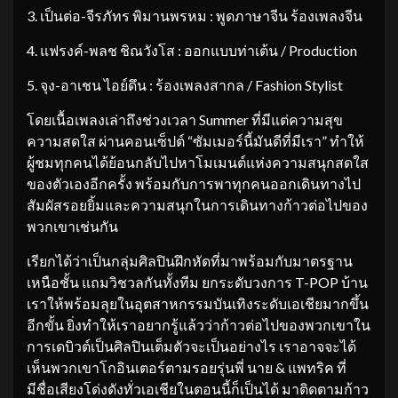
3. เป็นต่อ-จีรภัทร พิมานพรหม : พูดภาษาจีน ร้องเพลงจีน
4. แฟรงค์-พลช ชิณวังโส : ออกแบบท่าเต้น / Production
5. จุง-อาเชน ไอย์ดึน : ร้องเพลงสากล / Fashion Stylist
โดยเนื้อเพลงเล่าถึงช่วงเวลา Summer ที่มีแต่ความสุข
ความสดใส ผ่านคอนเซ็ปต์ “ซัมเมอร์นี้มันดีที่มีเรา” ทำให้
ผู้ชมทุกคนได้ย้อนกลับไปหาโมเมนต์แห่งความสนุกสดใส
ของตัวเองอีกครั้ง พร้อมกับการพาทุกคนออกเดินทางไป
สัมผัสรอยยิ้มและความสนุกในการเดินทางก้าวต่อไปของ
พวกเขาเช่นกัน
เรียกได้ว่าเป็นกลุ่มศิลปินฝึกหัดที่มาพร้อมกับมาตรฐาน
เหนือชั้น แถมวิชวลกันทั้งทีม ยกระดับวงการ T-POP บ้าน
เราให้พร้อมลุยในอุตสาหกรรมบันเทิงระดับเอเชียมากขึ้น
อีกขั้น ยิ่งทำให้เราอยากรู้แล้วว่าก้าวต่อไปของพวกเขาใน
การเดบิวต์เป็นศิลปินเต็มตัวจะเป็นอย่างไร เราอาจจะได้
เห็นพวกเขาโกอินเตอร์ตามรอยรุ่นพี่ นาย & แพทริค ที่
มีชื่อเสียงโด่งดังทั่วเอเชียในตอนนี้ก็เป็นได้ มาติดตามก้าว