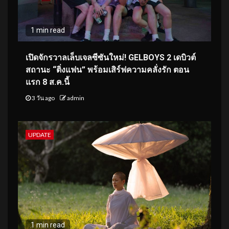
1 min read
เปิดจักรวาลเล็บเจลซีซันใหม่! GELBOYS 2 เดบิวต์
สถานะ “ติ่งแฟน” พร้อมเสิร์ฟความคลั่งรัก ตอน
แรก 8 ส.ค.นี้
3 วัน ago
admin
UPDATE
1 min read