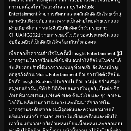
การเป็นน้องใหม่ไฟแรงในกลุ่มธุรกิจ Music
Entertainment ด้วยการพัฒนาและผลักดันศิลปินไทยเข้าสู่
ตลาดบันเทิงระดับสากล เพราะเป็นค่ายไทยค่ายแรกและ
ค่ายเดียวที่สามารถส่งศิลปินฝึกหัดเข้าร่วมรายการ
CHUANG2021 รายการเซอร์ไวเวิลของประเทศจีน และ
จับมือเดบิวต์เป็นศิลปินได้พร้อมกันทั้งสองคน
เพื่อตอกย้ำความสำเร็จในครั้งนี้ Insight Entertainment ผู้มี
มาตรฐานในการฝึกฝนที่เข้มข้น จนทำให้ศิลปินในค่ายได้
รับเสียงตอบรับที่ดีมากจากแฟนๆ ทั่วเอเชีย จึงเดินหน้าลุย
ต่อธุรกิจด้าน Music Entertainment ด้วยการเปิดตัวศิลปิน
ฝึกหัด Insight Rookies ประกอบไปด้วย 5 หนุ่ม อย่าง สมุย-
สมุทร แก้ววัน , ชีต้าร์-ปิติภัทร ธนสารไพบูลย์ , เป็นต่อ-จีร
ภัทร พิมานพรหม , แฟรงค์-พลช ชิณวังโส และ จุง-อาเชน
ไอย์ดึน หลังผ่านการบ่มเพาะและพัฒนาศักยภาพใน
มาตรฐานระดับสากล จนมีจุดเด่นและความสามารถที่
แข็งแกร่งน่าจับตามอง เพราะไม่เพียงแค่ร้องและเต้นได้
เท่านั้น แต่พวกเขายังทำเพลง เขียนเนื้อเพลง และออกแบบ
ท่าเต้นได้อีกด้วย อีกทั้งก่อนหน้านี้พวกเขาได้บินไปเก็บตัว