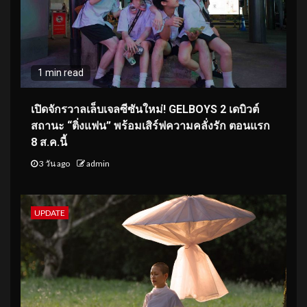
1 min read
เปิดจักรวาลเล็บเจลซีซันใหม่! GELBOYS 2 เดบิวต์
สถานะ “ติ่งแฟน” พร้อมเสิร์ฟความคลั่งรัก ตอนแรก
8 ส.ค.นี้
3 วัน ago
admin
UPDATE