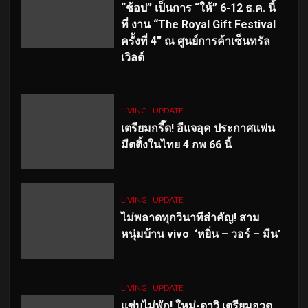
“ช้อป” เป็นการ “ให้” 6-12 ธ.ค. นี้
ที่ งาน “The Royal Gift Festival
ครั้งที่ 4” ณ ศูนย์การค้าเซ็นทรัล
เวิลด์
LIVING
UPDATE
เตรียมกรี๊ด! อีแจอุค ประกาศแฟน
มีตติ้งในไทย 4 กพ 66 นี้
LIVING
UPDATE
ไม่พลาดทุกวินาทีสำคัญ
! สาม
หนุ่มบ้าน vivo ‘หยิ่น – วอร์ – มีน’
LIVING
UPDATE
แซ่บไม่พัก! ใหม่-ดาวิ เตรียมอวด