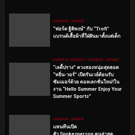
FASHION
UPDATE
“ฟอร์ด ฐิติพงษ์” กับ “Trofi”
แบรนด์เสื้อผ้าที่ใฝ่ฝันมาตั้งแต่เด็ก
EVENT & CONCERT
FASHION
UPDATE
“เลดี้ปราง” ควงสองหนุ่มสุดฮอต
“หยิ่น-วอร์” เปิดรันเวย์ต้อนรับ
ซัมเมอร์ด้วย คอลเลกชั่นใหม่!ใน
งาน “Hello Summer Enjoy Your
Summer Sports”
FASHION
UPDATE
แพนทีนเปิด
ตัว
Spokesperson คนล่าสุด